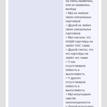
не очень нравилась,
или не нравилась
вообще
> МЫ не любили
своих сексуальных
партнёров
> Другой не любил
своих сексуальных
партнёров
> МЫ считали, что
НАШИ партнёры не
любят НАС также
> Другой считал, что
его партнёры не
любят его также
> У нас
отсутствовали
гибкость и
выносливость
> У другого
отсутствовали
гибкость и
выносливость
> МЫ испытывали
чувство
неполноценности
> Другой испытывал