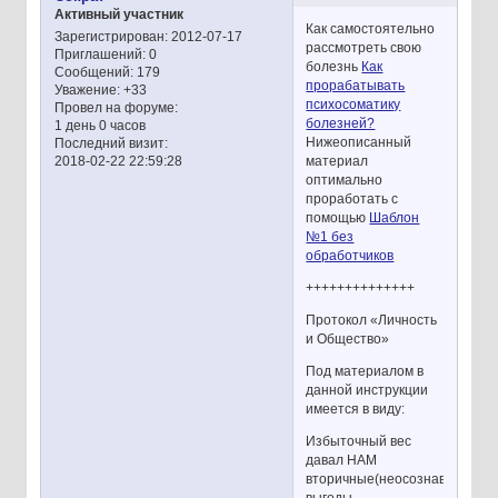
Активный участник
Как самостоятельно
Зарегистрирован
: 2012-07-17
рассмотреть свою
Приглашений:
0
болезнь
Как
Сообщений:
179
прорабатывать
Уважение:
+33
психосоматику
Провел на форуме:
болезней?
1 день 0 часов
Нижеописанный
Последний визит:
материал
2018-02-22 22:59:28
оптимально
проработать с
помощью
Шаблон
№1 без
обработчиков
++++++++++++++
Протокол «Личность
и Общество»
Под материалом в
данной инструкции
имеется в виду:
Избыточный вес
давал НАМ
вторичные(неосознаваемые)
выгоды