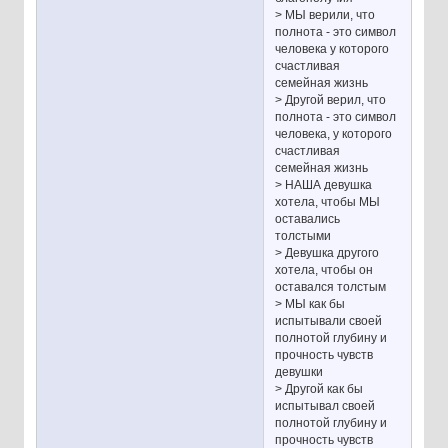
> МЫ верили, что
полнота - это символ
человека у которого
счастливая
семейная жизнь
> Другой верил, что
полнота - это символ
человека, у которого
счастливая
семейная жизнь
> НАША девушка
хотела, чтобы МЫ
оставались
толстыми
> Девушка другого
хотела, чтобы он
оставался толстым
> МЫ как бы
испытывали своей
полнотой глубину и
прочность чувств
девушки
> Другой как бы
испытывал своей
полнотой глубину и
прочность чувств