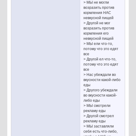
> МЫ не могли
возразить против
кормления НАС
невкусной пищей
> Другой не мог
возразить против
кормления его
невкусной пищей
> МЫ ели что-то,
потому что это едят
все
> Другой ел что-то,
потому что это едят
все
> Нас убеждали во
вкусности какой-либо
еды
> Другого убеждали
во вкусности какой-
либо еды
> МЫ смотрели
рекламу еды
> Другой смотрел
рекламу еды
> МЫ заставляли
себя есть что-либо,