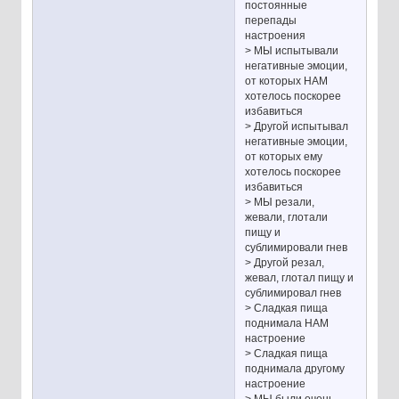
постоянные
перепады
настроения
> МЫ испытывали
негативные эмоции,
от которых НАМ
хотелось поскорее
избавиться
> Другой испытывал
негативные эмоции,
от которых ему
хотелось поскорее
избавиться
> МЫ резали,
жевали, глотали
пищу и
сублимировали гнев
> Другой резал,
жeвал, глотал пищу и
сублимировал гнев
> Сладкая пища
поднимала НАМ
настроение
> Сладкая пища
поднимала другому
настроение
> МЫ были очень