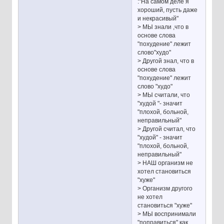
:"На самом деле я
хороший, пусть даже
и некрасивый"
> МЫ знали ,что в
основе слова
"похудение" лежит
слово"худо"
> Другой знал, что в
основе слова
"похудение" лежит
слово "худо"
> МЫ считали, что
"худой "- значит
"плохой, больной,
неправильный"
> Другой считал, что
"худой" - значит
"плохой, больной,
неправильный"
> НАШ организм не
хотел становиться
"хуже"
> Организм другого
нe хотел
становиться "хуже"
> МЫ воспринимали
"поправиться" как