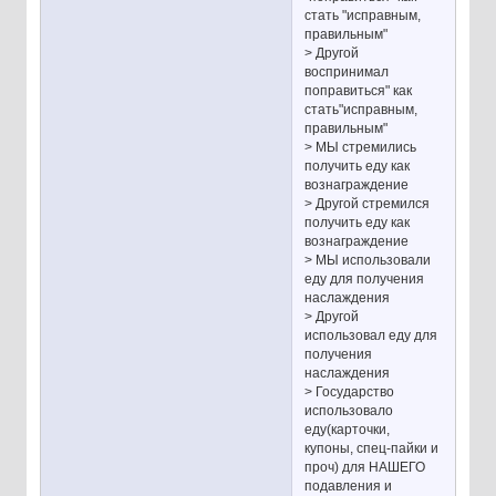
стать "исправным,
правильным"
> Другой
воспринимал
поправиться" как
стать"исправным,
правильным"
> МЫ стремились
получить еду как
вознаграждение
> Другой стремился
получить еду как
вознаграждение
> МЫ использовали
еду для получения
наслаждения
> Другой
использовал еду для
получения
наслаждения
> Государство
использовало
еду(карточки,
купоны, спец-пайки и
проч) для НAШЕГО
подавления и