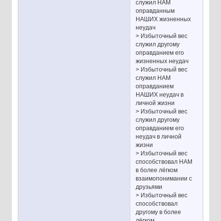
служил НАМ
оправданным
НАШИХ жизненных
неудач
> Избыточный вес
служил другому
оправданием его
жизненных неудач
> Избыточный вес
служил НАМ
оправданием
НАШИХ неудач в
личной жизни
> Избыточный вес
служил другому
оправданием его
неудач в личной
жизни
> Избыточный вес
способствовал НАМ
в более лёгком
взаимопонимании с
друзьями
> Избыточный вес
способствовал
другому в более
лёгком