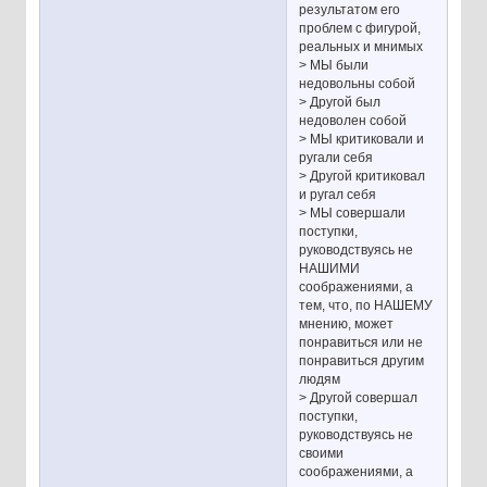
результатом его
проблем с фигурой,
реальных и мнимых
> МЫ были
недовольны собой
> Другой был
недоволен собой
> МЫ критиковали и
ругали себя
> Другой критиковал
и ругал себя
> МЫ совершали
поступки,
руководствуясь не
НАШИМИ
соображениями, а
тем, что, по НАШЕМУ
мнению, может
понравиться или не
понравиться другим
людям
> Другой совершал
поступки,
руководствуясь не
своими
соображениями, а