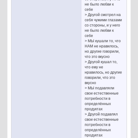
не было любви к
себе
> Другой смотрел на
себя чужими глазами
со стороны, и у него
не было любви к
себе
> МЫ кушали то, что
НАМ не нравилось,
но другие говорили,
что это вкусно
> Другой кушал то,
что ему не
нравилось, но другие
говорили, что это
вкусно
> МЫ подавляли
свои естественные
потребности в
определённых
продуктах
> Другой подавлял
свои естественные
потребности в
определённых
продуктах