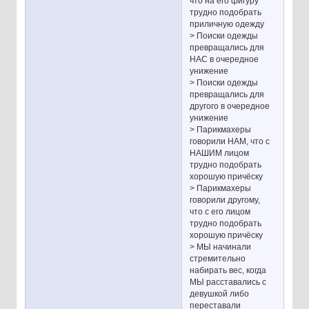
что на его фигуру
трудно подобрать
приличную одежду
> Поиски одежды
превращались для
НАС в очередное
унижение
> Поиски одежды
превращались для
другого в очередное
унижение
> Парикмахеры
говорили НАМ, что с
НАШИМ лицом
трудно подобрать
хорошую причёску
> Парикмахеры
говорили другому,
что с его лицом
трудно подобрать
хорошую причёску
> МЫ начинали
стремительно
набирать вес, когда
МЫ расставались с
девушкой либо
переставали