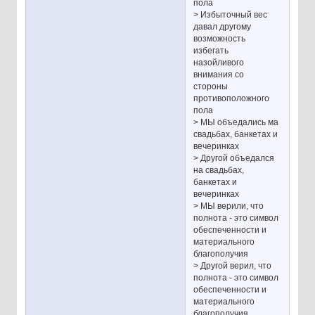
пола
> Избыточный вес
давал другому
возможность
избегать
назойливого
внимания со
стороны
противоположного
пола
> МЫ объедались ма
свадьбах, банкетах и
вечеринках
> Другой объедался
на свадьбах,
банкетах и
вечеринках
> МЫ верили, что
полнота - это символ
обеспеченности и
материального
благополучия
> Другой верил, что
полнота - это символ
обеспеченности и
материального
благополучия