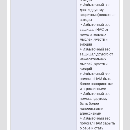
> Избыточный вес
давал другому
вторичные(неосознаваемые)
выгоды
> Избыточный вес
защищал НАС от
нежелательных
мыслей, чувств и
эмоций
> Избыточный вес
защищал другого от
нежелательных
мыслей, чувств и
эмоций
> Избыточный вес
помогал НАМ быть
более напористыми
и агрессивными
> Избыточный вес
помогал другому
быть более
напористым и
агрессивным
> Избыточный вес
помогал НАМ забыть
о себе и стать