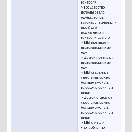
контроля
> Государство
использовало
еду(карточки,
купоны, спец-пайки и
проч) для
подавления и
контроля другого
> МЫ презирали
низкокалорийную
еду
> Другой презирал
низкокалорийную
еду
> МЫ старались
съесть как можно
больше вкусной,
высококалорийной
пищи
> Другой старался
съесть как можно
больше вкусной,
высококалорийной
пищи
> МЫ считали
употребление