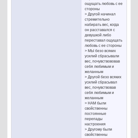
ощущать любовь с ее
стороны
> Другой начинал
стремительно
набирать вес, когда
он расставался с
девушкой либо
переставал ощущать
любовь с ее стороны
> МЫ безо всяких
усилий сбрасывали
вес, почувствововав
себя любимым и
желанным
> Другой безо всяких
усилий сбрасывал
вес, почувствовав
себя любимым и
желанным
> НАМ были
свойственны
постоянные
перепады
настроения
> Другому были
свойственны