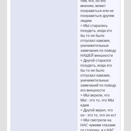
тем, что, по его
мнению, может
понравиться или не
понравиться другим
людям
> МЫ старались
похудеть, когда кто
бы то ни было
отпускал хамские,
уничижительные
замечания по поводу
НАШЕЙ внешности
> Другой старался
похудеть, когда кто
бы то ни было
отпускал хамские,
уничижительные
замечаний по поводу
его внешности
> МЫ верили, что
МЫ - это то, что МЫ
едим
> Другой верил, что
он - это то, что он ест
> МЫ смотрели на
НАС чужими глазами
со стороны, и у НАС