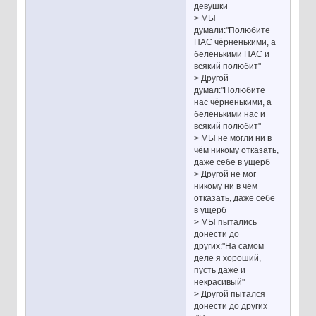
девушки
> МЫ
думали:"Полюбите
НАС чёрненькими, а
беленькими НАС и
всякий полюбит"
> Другой
думал:"Полюбите
нас чёрненькими, а
беленькими нас и
всякий полюбит"
> МЫ не могли ни в
чём никому отказать,
даже себе в ущерб
> Другой не мог
никому ни в чём
отказать, даже себе
в ущерб
> МЫ пытались
донести до
других:"На самом
деле я хороший,
пусть даже и
некрасивый"
> Другой пытался
донести до других