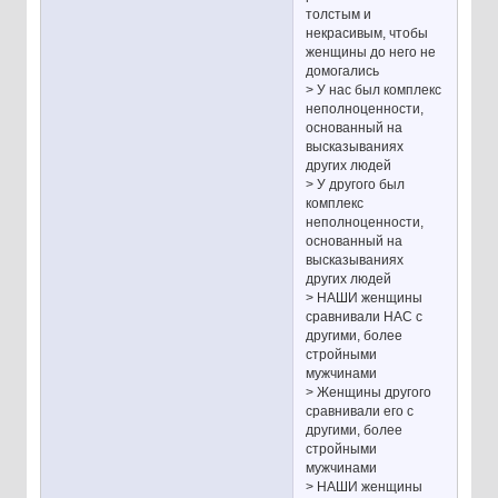
толстым и
некрасивым, чтобы
женщины до него не
домогались
> У нас был комплекс
неполноценности,
основанный на
высказываниях
других людей
> У другого был
комплекс
неполноценности,
основанный на
высказываниях
других людей
> НАШИ женщины
сравнивали НАС с
другими, более
стройными
мужчинами
> Женщины другого
сравнивали его с
другими, более
стройными
мужчинами
> НАШИ женщины