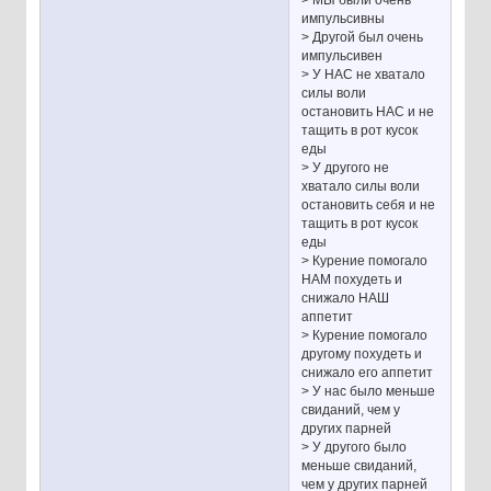
импульсивны
> Другой был очень
импульсивен
> У НАС не хватало
силы воли
остановить НАС и не
тащить в рот кусок
еды
> У другого не
хватало силы воли
остановить себя и не
тащить в рот кусок
еды
> Курение помогало
НАМ похудеть и
снижало НАШ
аппетит
> Курение помогало
другому похудеть и
снижало его аппетит
> У нас было меньше
свиданий, чем у
других парней
> У другого было
меньше свиданий,
чем у других парней