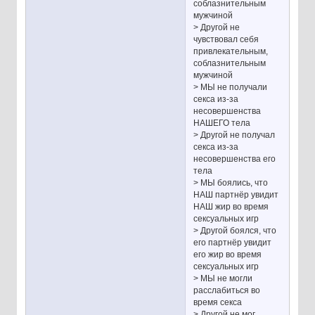
соблазнительным
мужчиной
> Другой не
чувствовал себя
привлекательным,
соблазнительным
мужчиной
> МЫ не получали
секса из-за
несовершенства
НАШЕГО тела
> Другой не получал
секса из-за
несовершенства его
тела
> МЫ боялись, что
НАШ партнёр увидит
НАШ жир во время
сексуальных игр
> Другой боялся, что
его партнёр увидит
его жир во время
сексуальных игр
> МЫ не могли
расслабиться во
время секса
> Другой не мог