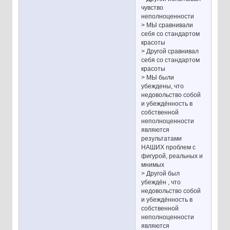
чувство
неполноценности
> МЫ сравнивали
себя со стандартом
красоты
> Другой сравнивал
себя со стандартом
красоты
> МЫ были
убеждены, что
недовольство собой
и убеждённость в
собственной
неполноценности
являются
результатами
НАШИХ проблем с
фигурой, реальных и
мнимых
> Другой был
убеждён , что
недовольство собой
и убеждённость в
собственной
неполноценности
являются