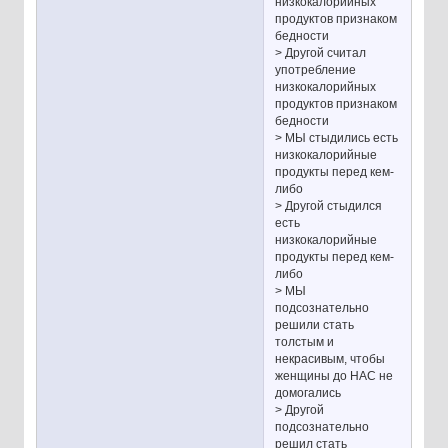
низкокалорийных
продуктов признаком
бедности
> Другой считал
употребление
низкокалорийных
продуктов признаком
бедности
> МЫ стыдились есть
низкокалорийные
продукты перед кем-
либо
> Другой стыдился
есть
низкокалорийные
продукты перед кем-
либо
> МЫ
подсознательно
решили стать
толстым и
некрасивым, чтобы
женщины до НАС не
домогались
> Другой
подсознательно
решил стать