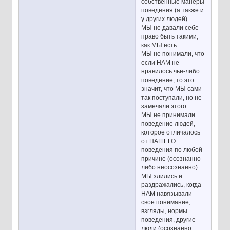
собственные манеры
поведения (а также и
у других людей).
МЫ не давали себе
право быть такими,
как МЫ есть.
МЫ не понимали, что
если НАМ не
нравилось чье-либо
поведение, то это
значит, что МЫ сами
так поступали, но не
замечали этого.
МЫ не принимали
поведение людей,
которое отличалось
от НАШЕГО
поведения по любой
причине (осознанно
либо неосознанно).
МЫ злились и
раздражались, когда
НАМ навязывали
свое понимание,
взгляды, нормы
поведения, другие
люди (осознанно