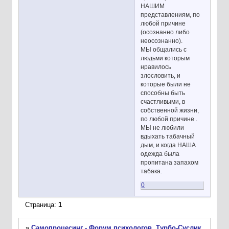
НАШИМ
представлениям, по
любой причине
(осознанно либо
неосознанно).
МЫ общались с
людьми которым
нравилось
злословить, и
которые были не
способны быть
счастливыми, в
собственной жизни,
по любой причине .
МЫ не любили
вдыхать табачный
дым, и когда НАША
одежда была
пропитана запахом
табака.
0
Страница:
1
»
Самопроцесинг - Форум психологов. Турбо-Суслик