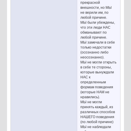
прекрасной
внешности, но МЫ
не верили им, по
любой причине.
МЫ были убеждены,
что эти люди НАС
обманывают по
любой причине.
МЫ замечали в себе
только недостатки
(осознанно либо
неосознанно).
МЫ не могли открыть
в себе те стороны,
которые вынуждали
НАС к
определенным
формам поведения
(которые НАМ не
нравились).
МЫ не могли
принять каждый, из
различных способов
НАШЕГО поведения
(по любой причине)
МЫ не наблюдали