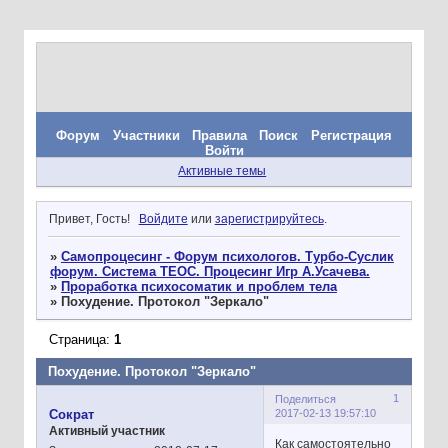
Форум
Участники
Правила
Поиск
Регистрация
Войти
Активные темы
Привет, Гость!
Войдите
или
зарегистрируйтесь
.
»
Самопроцесинг - Форум психологов. Турбо-Суслик
форум. Система ТЕОС. Процесинг Игр А.Усачева.
»
Проработка психосоматик и проблем тела
»
Похудение. Протокол "Зеркало"
Страница:
1
Похудение. Протокол "Зеркало"
1
Поделиться
2017-02-13 19:57:10
Сократ
Активный участник
Как самостоятельно