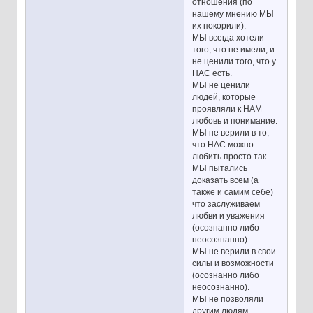
отношения (по
нашему мнению МЫ
их покорили).
МЫ всегда хотели
того, что не имели, и
не ценили того, что у
НАС есть.
МЫ не ценили
людей, которые
проявляли к НАМ
любовь и понимание.
МЫ не верили в то,
что НАС можно
любить просто так.
МЫ пытались
доказать всем (а
также и самим себе)
что заслуживаем
любви и уважения
(осознанно либо
неосознанно).
МЫ не верили в свои
силы и возможности
(осознанно либо
неосознанно).
МЫ не позволяли
другим людям,