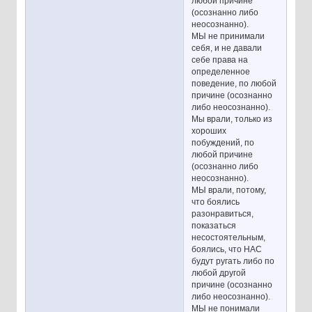
любой причине
(осознанно либо
неосознанно).
МЫ не принимали
себя, и не давали
себе права на
определенное
поведение, по любой
причине (осознанно
либо неосознанно).
Мы врали, только из
хороших
побуждений, по
любой причине
(осознанно либо
неосознанно).
МЫ врали, потому,
что боялись
разонравиться,
показаться
несостоятельным,
боялись, что НАС
будут ругать либо по
любой другой
причине (осознанно
либо неосознанно).
МЫ не понимали