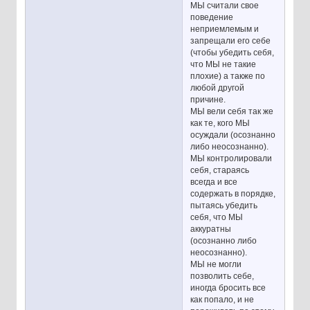
МЫ считали свое
поведение
неприемлемым и
запрещали его себе
(чтобы убедить себя,
что МЫ не такие
плохие) а также по
любой другой
причине.
МЫ вели себя так же
как те, кого МЫ
осуждали (осознанно
либо неосознанно).
МЫ контролировали
себя, стараясь
всегда и все
содержать в порядке,
пытаясь убедить
себя, что МЫ
аккуратны
(осознанно либо
неосознанно).
МЫ не могли
позволить себе,
иногда бросить все
как попало, и не