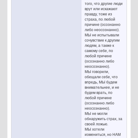
того, что другие люди
врут или искажают
правду, тоже из
страха, по любой
причине (осознанно
либо неосознанно).
МЫ не испытывали
сочувствие к другим
людям, а также к
самому себе, по
любой причине
(осознанно либо
неосознанно).
МЫ говорили,
обещали себе, что
впредь, МЫ будем
внимательнее, и не
будем врать, по
любой причине
(осознанно либо
неосознанно).
МЫ не могли
обнаружить страх, за
своей ложью.
МЫ хотели
измениться, но НАМ