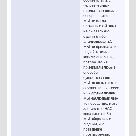
соответствии, с
человеческими
представлениями о
совершенстве.
МЫ не могли
прожить свой опыт,
не пытаясь его
судить (либо
анализировать).
МЫ не признавали
людей такими,
какими они были,
потому что не
принимали любые
способы
существования.
МЫ не испытывали
сочувствия ни к себе,
ни к другим людям.
МЫ наблюдали чье-
то поведение, и это
заставляло НАС
копаться в себе.
МЫ общались с
людьми, чье
поведение
противоречило