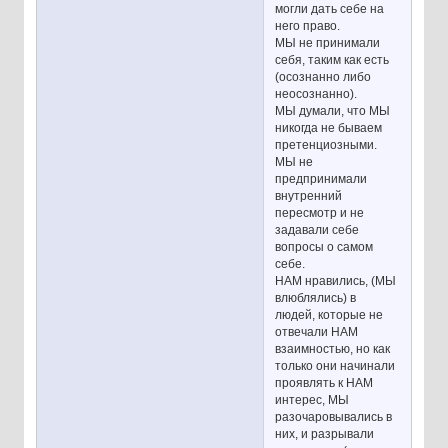
могли дать себе на
него право.
МЫ не принимали
себя, таким как есть
(осознанно либо
неосознанно).
МЫ думали, что МЫ
никогда не бываем
претенциозными.
МЫ не
предпринимали
внутренний
пересмотр и не
задавали себе
вопросы о самом
себе.
НАМ нравились, (МЫ
влюблялись) в
людей, которые не
отвечали НАМ
взаимностью, но как
только они начинали
проявлять к НАМ
интерес, МЫ
разочаровывались в
них, и разрывали