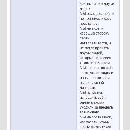
критиковали в других
людях.
МЫ осуждали себя и
не принимали свое
поведение.
МЫ не видели,
хорошую сторону
своей
нетерпеливости, и
не могли принять
других людей,
которые вели себя
таким же образом.
МЫ злились на себя
за то, что не видели
раньше некоторые
аспекты своей
личности.
МЫ пытались
исправить себя,
одним махом и
уходили за пределы
возможного.
МЫ не осознавали,
что хотели, чтобы
НАША жизнь текла