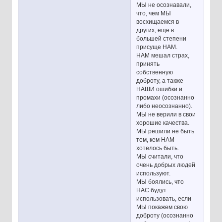
МЫ не осознавали,
что, чем МЫ
восхищаемся в
других, еще в
большей степени
присуще НАМ.
НАМ мешал страх,
принять
собственную
доброту, а также
НАШИ ошибки и
промахи (осознанно
либо неосознанно).
МЫ не верили в свои
хорошие качества.
МЫ решили не быть
тем, кем НАМ
хотелось быть.
МЫ считали, что
очень добрых людей
используют.
МЫ боялись, что
НАС будут
использовать, если
МЫ покажем свою
доброту (осознанно