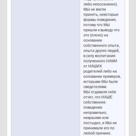
либо неосознанно).
МЫ не могли
принять, некоторые
формы поведения,
потому что МЫ
пришли к выводу что
это (плохо) на
основании
собственного опыта,
опыта других людей,
в силу воспитания
полученного НАМИ
от НАШИХ
родителей либо на
основании примеров,
которыми МЫ были
свидетелями.
МЫ отдавали себе
отчет, что НАШЕ
собственное
поведение
неправильно,
некрасиво или
постыдно, и МЫ не
принимали его по
любой причине.