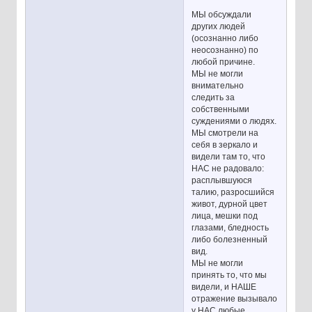
МЫ обсуждали
других людей
(осознанно либо
неосознанно) по
любой причине.
МЫ не могли
внимательно
следить за
собственными
суждениями о людях.
МЫ смотрели на
себя в зеркало и
видели там то, что
НАС не радовало:
расплывшуюся
талию, разросшийся
живот, дурной цвет
лица, мешки под
глазами, бледность
либо болезненный
вид.
МЫ не могли
принять то, что мы
видели, и НАШЕ
отражение вызывало
у НАС любые