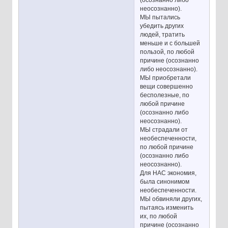
неосознанно).
МЫ пытались
убедить других
людей, тратить
меньше и с большей
пользой, по любой
причине (осознанно
либо неосознанно).
МЫ приобретали
вещи совершенно
бесполезные, по
любой причине
(осознанно либо
неосознанно).
МЫ страдали от
необеспеченности,
по любой причине
(осознанно либо
неосознанно).
Для НАС экономия,
была синонимом
необеспеченности.
МЫ обвиняли других,
пытаясь изменить
их, по любой
причине (осознанно