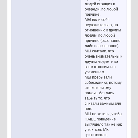
людей стоящих в
очереди, по любой
причине.
МЫ вели себя
неуважительно, по
отношению к другим
людям, по любой
причине (осознанно
либо неосознанно).
МЫ считали, что
очень внимательны к
другим людям, и ко
всем относимся с
уважением.
МЫ прерывали
собеседника, потому,
что хотели ему
помочь, боялись
забыть то, что
считали важным для
него.
МЫ не хотели, чтобы
НАШЕ поведение
выглядело так же как
у тех, кого МЫ
критиковали,