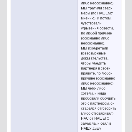
либо неосознанно).
МЫ тратили сверх
меры (по НАШЕМУ
мнению), и потом,
чувствовали
угрызения совести,
по любой причине
(осознанно либо
неосознанно).
МЫ изобретали
всевозможные
доказательства,
чтобы убедить
партнера в своей
правоте, по любой
причине (осознанно
либо неосознанно).
МЫ чего- либо
хотели, и когда
пробовали обсудить
это с партнером, он
старался отговорить
(либо отговаривал)
НАС от НАШЕГО
замысла, и сеял в
НАШУ душу