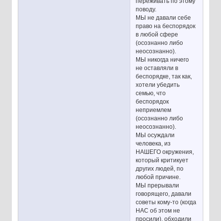
переживать по этому
поводу.
МЫ не давали себе
право на беспорядок
в любой сфере
(осознанно либо
неосознанно).
МЫ никогда ничего
не оставляли в
беспорядке, так как,
хотели убедить
семью, что
беспорядок
неприемлем
(осознанно либо
неосознанно).
МЫ осуждали
человека, из
НАШЕГО окружения,
который критикует
других людей, по
любой причине.
МЫ прерывали
говорящего, давали
советы кому-то (когда
НАС об этом не
просили), обходили