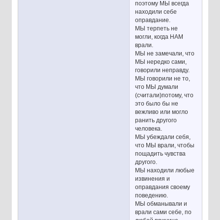
поэтому МЫ всегда
находили себе
оправдание.
МЫ терпеть не
могли, когда НАМ
врали.
МЫ не замечали, что
МЫ нередко сами,
говорили неправду.
МЫ говорили не то,
что МЫ думали
(считали)потому, что
это было бы не
вежливо или могло
ранить другого
человека.
МЫ убеждали себя,
что МЫ врали, чтобы
пощадить чувства
другого.
МЫ находили любые
извинения и
оправдания своему
поведению.
МЫ обманывали и
врали сами себе, по