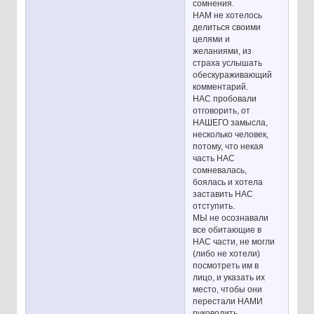
сомнения.
НАМ не хотелось
делиться своими
целями и
желаниями, из
страха услышать
обескураживающий
комментарий.
НАС пробовали
отговорить, от
НАШЕГО замысла,
несколько человек,
потому, что некая
часть НАС
сомневалась,
боялась и хотела
заставить НАС
отступить.
МЫ не осознавали
все обитающие в
НАС части, не могли
(либо не хотели)
посмотреть им в
лицо, и указать их
место, чтобы они
перестали НАМИ
руководить.