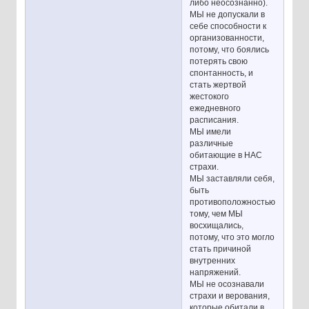
либо неосознанно).
МЫ не допускали в
себе способности к
организованности,
потому, что боялись
потерять свою
спонтанность, и
стать жертвой
жестокого
ежедневного
расписания.
МЫ имели
различные
обитающие в НАС
страхи.
МЫ заставляли себя,
быть
противоположностью
тому, чем МЫ
восхищались,
потому, что это могло
стать причиной
внутренних
напряжений.
МЫ не осознавали
страхи и верования,
которые обитали в