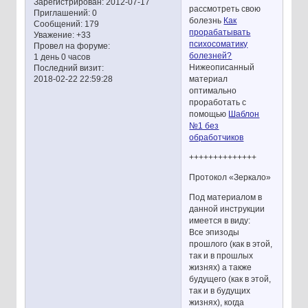
Зарегистрирован
: 2012-07-17
рассмотреть свою
Приглашений:
0
болезнь
Как
Сообщений:
179
прорабатывать
Уважение:
+33
психосоматику
Провел на форуме:
болезней?
1 день 0 часов
Нижеописанный
Последний визит:
материал
2018-02-22 22:59:28
оптимально
проработать с
помощью
Шаблон
№1 без
обработчиков
++++++++++++++
Протокол «Зеркало»
Под материалом в
данной инструкции
имеется в виду:
Все эпизоды
прошлого (как в этой,
так и в прошлых
жизнях) а также
будущего (как в этой,
так и в будущих
жизнях), когда