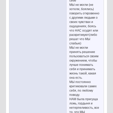
себе
МЫ не могли (не
хотели, боялись)
говорить откровенно
с другими людьми о
своих чувствах и
ощущениях, боясь
что НАС осудят или
раскритикуют(либо
решат что МЫ
слабые)
МЫ не могли
принять решение
пользоваться своим
окружением, чтобы
лучше понимать
себя и принимать
жизнь такой, какая
она есть.
МЫ постоянно
критиковали самих
себя, по любому
поводу.
НАМ была присуща
ложь, гордыня и
нетерпеливость, все
то, что МЫ