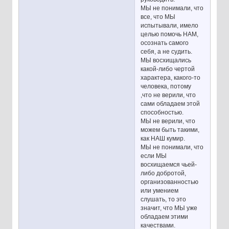
МЫ не понимали, что
все, что МЫ
испытывали, имело
целью помочь НАМ,
осознать самого
себя, а не судить.
МЫ восхищались
какой-либо чертой
характера, какого-то
человека, потому
,что не верили, что
сами обладаем этой
способностью.
МЫ не верили, что
можем быть такими,
как НАШ кумир.
МЫ не понимали, что
если МЫ
восхищаемся чьей-
либо добротой,
организованностью
или умением
слушать, то это
значит, что МЫ уже
обладаем этими
качествами.