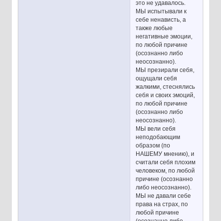
это не удавалось.
МЫ испытывали к
себе ненависть, а
также любые
негативные эмоции,
по любой причине
(осознанно либо
неосознанно).
МЫ презирали себя,
ощущали себя
жалкими, стеснялись
себя и своих эмоций,
по любой причине
(осознанно либо
неосознанно).
МЫ вели себя
неподобающим
образом (по
НАШЕМУ мнению), и
считали себя плохим
человеком, по любой
причине (осознанно
либо неосознанно).
МЫ не давали себе
права на страх, по
любой причине
(осознанно либо