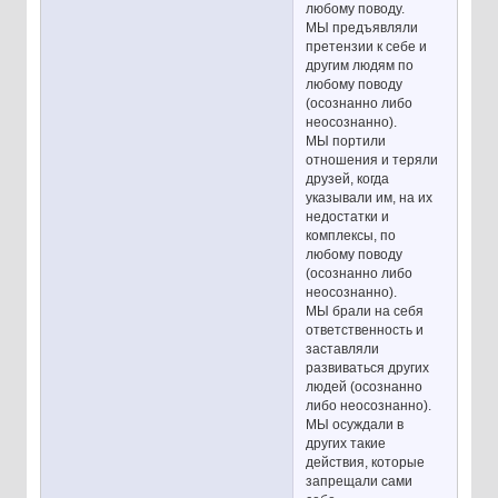
любому поводу.
МЫ предъявляли
претензии к себе и
другим людям по
любому поводу
(осознанно либо
неосознанно).
МЫ портили
отношения и теряли
друзей, когда
указывали им, на их
недостатки и
комплексы, по
любому поводу
(осознанно либо
неосознанно).
МЫ брали на себя
ответственность и
заставляли
развиваться других
людей (осознанно
либо неосознанно).
МЫ осуждали в
других такие
действия, которые
запрещали сами