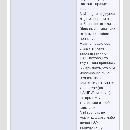
говорить правду о
НАС.
МЫ задавали другим
людям вопросы о
себе, но не хотели
(боялись) слушать их
ответы, по любой
причине.
Нам не нравилось
слушать чужие
высказывания о
НАС, потому, что
тогда, НАМ пришлось
бы признать, что МЫ
имеем какие-либо
недостатки и
комплексы в НАШЕМ
характере (по
НАШЕМУ мнению),
которые МЫ
тщательно от себя
скрывали.
МЫ терпеть не
могли, когда кто-либо
делал НАМ
замечания по