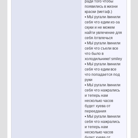
ради того чтобы
появились в жизни
краски (метаф.)
• МЫ ругали /винили
себя что едим из-за
скуки и не можем
найти увлечение для
себя /отвлечься
• МЫ ругали /винили
себя что съели все
что было в
холодильнике! smiley
• МЫ ругали /винили
себя что едим все
что попадается под
руки
• МЫ ругали /винили
себя что нажрались
и теперь нам
несколько часов
будет хуева от
переедания
• МЫ ругали /винили
себя что нажрались
и теперь нам
несколько часов
будет хуева от