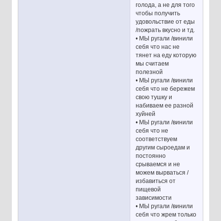
голода, а не для того
чтобы получить
удовольствие от еды
/пожрать вкусно и тд.
• МЫ ругали /винили
себя что нас не
тянет на еду которую
мы считаем
полезной
• МЫ ругали /винили
себя что не бережем
свою тушку и
набиваем ее разной
хуйней
• МЫ ругали /винили
себя что не
соответствуем
другим сыроедам и
постоянно
срываемся и не
можем вырваться /
избавиться от
пищевой
зависимости
• МЫ ругали /винили
себя что жрем только