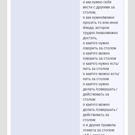
o как нужно себя
вести с другими за
столом,
o как нужно/можно
просить то или иное
блюда, которое
трудно /невозможно
достать,
o как/что нужно
говорить за столом
o как/что можно
говорить за столом
o как/что нужно есть/
пить за столом
o как/что можно есть/
пить за столом
o как/что нужно
делать /совершать /
действовать за
столом
o как/что можно
делать /совершать /
действовать за
столом
o и другие правила
этикета за столом