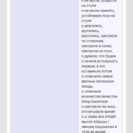
o не могли, усядется
на стуле
o не могли принять
устойчивую позу на
столе
o дергались,
крутились,
вертелись, смотрели
по сторонам,
смотрели в телек,
смотрели на стол,
o думали, что будем
с начала есть/кушать
первым, а что
оставим на потом
o отмечали самые
вкусные /полезные
блюда,
o отмечали
количества /качества
блюд /напитков
o смотрели на часы,
отсчитывали время
o а также все НАШИ
мысли /образы /
эмоции /ощущения в
теле во время