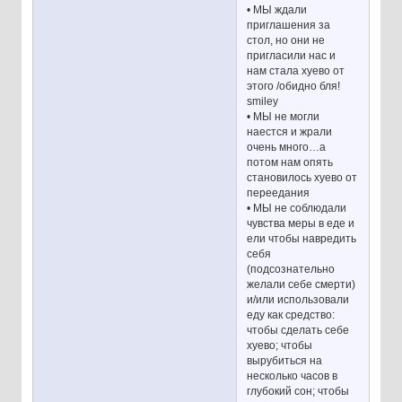
• МЫ ждали
приглашения за
стол, но они не
пригласили нас и
нам стала хуево от
этого /обидно бля!
smiley
• МЫ не могли
наестся и жрали
очень много…а
потом нам опять
становилось хуево от
переедания
• МЫ не соблюдали
чувства меры в еде и
ели чтобы навредить
себя
(подсознательно
желали себе смерти)
и/или использовали
еду как средство:
чтобы сделать себе
хуево; чтобы
вырубиться на
несколько часов в
глубокий сон; чтобы