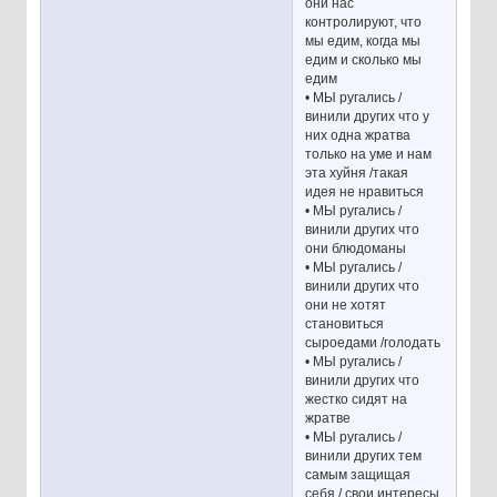
они нас
контролируют, что
мы едим, когда мы
едим и сколько мы
едим
• МЫ ругались /
винили других что у
них одна жратва
только на уме и нам
эта хуйня /такая
идея не нравиться
• МЫ ругались /
винили других что
они блюдоманы
• МЫ ругались /
винили других что
они не хотят
становиться
сыроедами /голодать
• МЫ ругались /
винили других что
жестко сидят на
жратве
• МЫ ругались /
винили других тем
самым защищая
себя / свои интересы