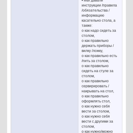
• МЫ давали
инструкции /правила
/обязательства /
информацию
касательно стола, а
также:
o как надо сидеть за
столом,
o как правильно
держать приборы /
вилку /ложку,
o как правильно есть
/пить за столом,
o как правильно
сидеть на стуле за
столом,
o как правильно
сервирировать /
накрывать на стол,
o как правильно
оформлять стол,
o как нужно себя
вести за столом,
o как нужно себя
вести с другими за
столом,
o как нужно/можно