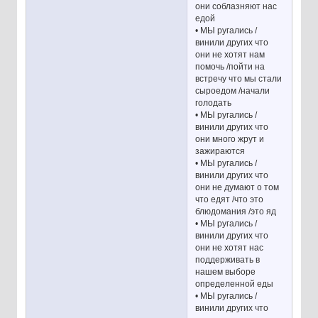
они соблазняют нас
едой
• МЫ ругались /
винили других что
они не хотят нам
помочь /пойти на
встречу что мы стали
сыроедом /начали
голодать
• МЫ ругались /
винили других что
они много жрут и
зажираются
• МЫ ругались /
винили других что
они не думают о том
что едят /что это
блюдомания /это яд
• МЫ ругались /
винили других что
они не хотят нас
поддерживать в
нашем выборе
определенной еды
• МЫ ругались /
винили других что