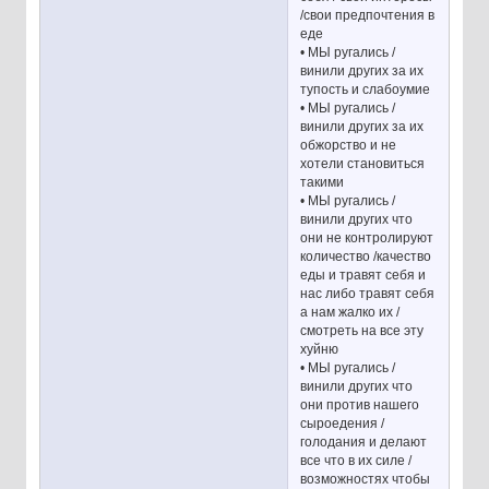
/свои предпочтения в
еде
• МЫ ругались /
винили других за их
тупость и слабоумие
• МЫ ругались /
винили других за их
обжорство и не
хотели становиться
такими
• МЫ ругались /
винили других что
они не контролируют
количество /качество
еды и травят себя и
нас либо травят себя
а нам жалко их /
смотреть на все эту
хуйню
• МЫ ругались /
винили других что
они против нашего
сыроедения /
голодания и делают
все что в их силе /
возможностях чтобы