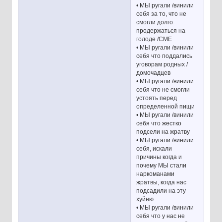
• МЫ ругали /винили
себя за то, что не
смогли долго
продержаться на
голоде /СМЕ
• МЫ ругали /винили
себя что поддались
уговорам родных /
домочадцев
• МЫ ругали /винили
себя что не смогли
устоять перед
определенной пищи
• МЫ ругали /винили
себя что жестко
подсели на жратву
• МЫ ругали /винили
себя, искали
причины когда и
почему МЫ стали
наркоманами
жратвы, когда нас
подсадили на эту
хуйню
• МЫ ругали /винили
себя что у нас не