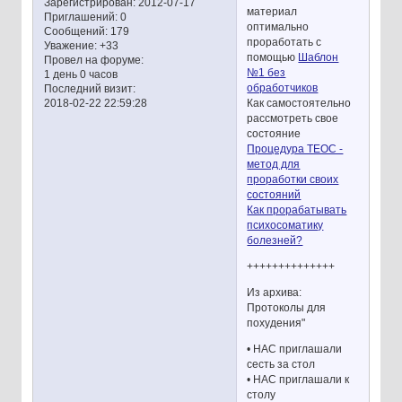
Зарегистрирован
: 2012-07-17
материал
Приглашений:
0
оптимально
Сообщений:
179
проработать с
Уважение:
+33
помощью
Шаблон
Провел на форуме:
№1 без
1 день 0 часов
обработчиков
Последний визит:
Как самостоятельно
2018-02-22 22:59:28
рассмотреть свое
состояние
Процедура ТЕОС -
метод для
проработки своих
состояний
Как прорабатывать
психосоматику
болезней?
++++++++++++++
Из архива:
Протоколы для
похудения"
• НАС приглашали
сесть за стол
• НАС приглашали к
столу