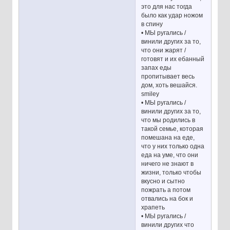
это для нас тогда
было как удар ножом
в спину
• МЫ ругались /
винили других за то,
что они жарят /
готовят и их ебанный
запах еды
пропитывает весь
дом, хоть вешайся.
smiley
• МЫ ругались /
винили других за то,
что мы родились в
такой семье, которая
помешана на еде,
что у них только одна
еда на уме, что они
ничего не знают в
жизни, только чтобы
вкусно и сытно
пожрать а потом
отвались на бок и
храпеть
• МЫ ругались /
винили других что