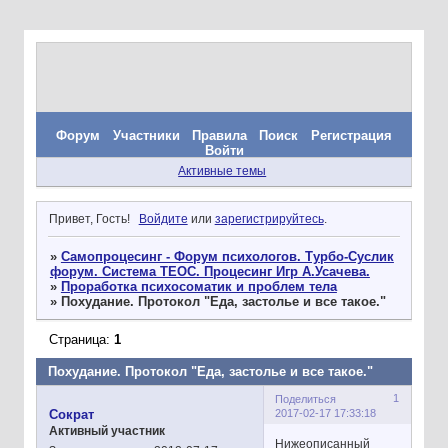
Форум
Участники
Правила
Поиск
Регистрация
Войти
Активные темы
Привет, Гость!
Войдите
или
зарегистрируйтесь
.
»
Самопроцесинг - Форум психологов. Турбо-Суслик
форум. Система ТЕОС. Процесинг Игр А.Усачева.
»
Проработка психосоматик и проблем тела
»
Похудание. Протокол "Еда, застолье и все такое."
Страница:
1
Похудание. Протокол "Еда, застолье и все такое."
1
Поделиться
2017-02-17 17:33:18
Сократ
Активный участник
Нижеописанный