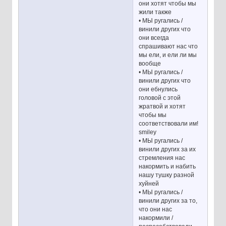
они хотят чтобы мы
жили также
• МЫ ругались /
винили других что
они всегда
спрашивают нас что
мы ели, и ели ли мы
вообще
• МЫ ругались /
винили других что
они ебнулись
головой с этой
жратвой и хотят
чтобы мы
соответствовали им!
smiley
• МЫ ругались /
винили других за их
стремления нас
накормить и набить
нашу тушку разной
хуйней
• МЫ ругались /
винили других за то,
что они нас
накормили /