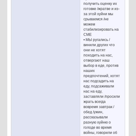
получить оценку их
готовке /жратве и из-
за этой хуйни мы
срываемся /не
можем
стабилизировать на
СМЕ
• МЫ ругались /
винили других что
они не хотят
походить на нас,
отвергают наш
выбор в еде, против
наших
предпочтений, хотят
нас подсадить на
еду, подсаживали
нас на еду,
заставляли /просили
жрать всегда
вовремя завтрак /
обед /ужин,
рассказывали
разную хуйню о
голоде во время
войны, говорили об