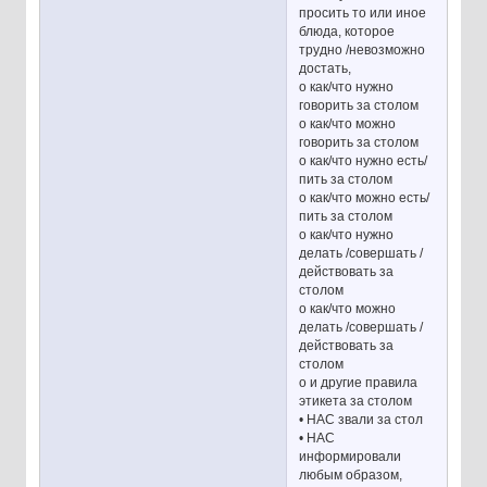
просить то или иное
блюда, которое
трудно /невозможно
достать,
o как/что нужно
говорить за столом
o как/что можно
говорить за столом
o как/что нужно есть/
пить за столом
o как/что можно есть/
пить за столом
o как/что нужно
делать /совершать /
действовать за
столом
o как/что можно
делать /совершать /
действовать за
столом
o и другие правила
этикета за столом
• НАС звали за стол
• НАС
информировали
любым образом,