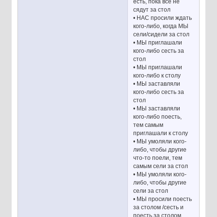
есть, пока все не
сядут за стол
• НАС просили ждать
кого-либо, когда МЫ
сели/сидели за стол
• МЫ приглашали
кого-либо сесть за
стол
• МЫ приглашали
кого-либо к столу
• МЫ заставляли
кого-либо сесть за
стол
• МЫ заставляли
кого-либо поесть,
тем самым
приглашали к столу
• МЫ умоляли кого-
либо, чтобы другие
что-то поели, тем
самым сели за стол
• МЫ умоляли кого-
либо, чтобы другие
сели за стол
• МЫ просили поесть
за столом /сесть и
поесть за столом