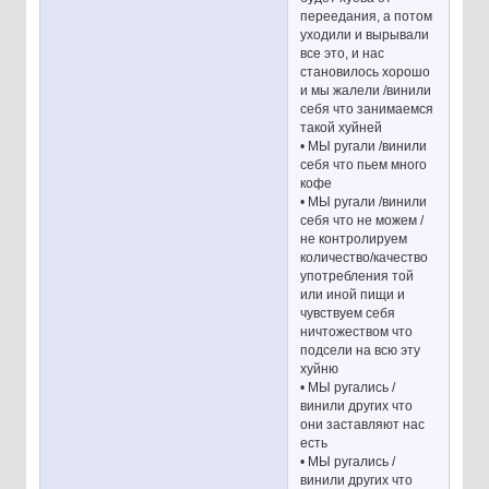
переедания, а потом
уходили и вырывали
все это, и нас
становилось хорошо
и мы жалели /винили
себя что занимаемся
такой хуйней
• МЫ ругали /винили
себя что пьем много
кофе
• МЫ ругали /винили
себя что не можем /
не контролируем
количество/качество
употребления той
или иной пищи и
чувствуем себя
ничтожеством что
подсели на всю эту
хуйню
• МЫ ругались /
винили других что
они заставляют нас
есть
• МЫ ругались /
винили других что