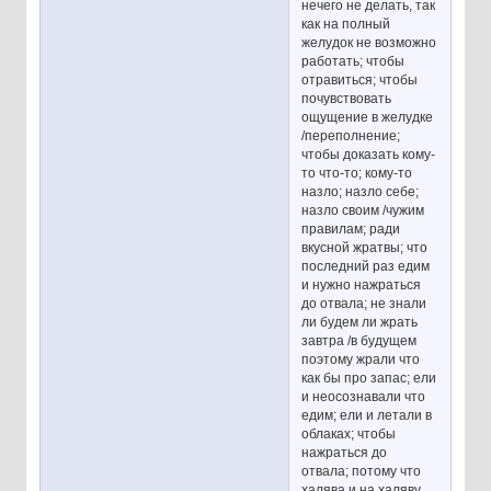
нечего не делать, так
как на полный
желудок не возможно
работать; чтобы
отравиться; чтобы
почувствовать
ощущение в желудке
/переполнение;
чтобы доказать кому-
то что-то; кому-то
назло; назло себе;
назло своим /чужим
правилам; ради
вкусной жратвы; что
последний раз едим
и нужно нажраться
до отвала; не знали
ли будем ли жрать
завтра /в будущем
поэтому жрали что
как бы про запас; ели
и неосознавали что
едим; ели и летали в
облаках; чтобы
нажраться до
отвала; потому что
халява и на халяву