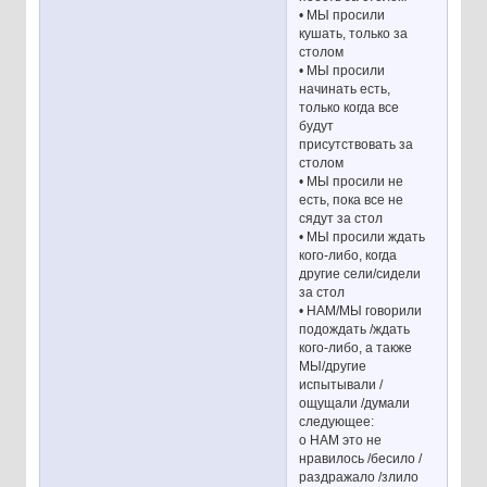
• МЫ просили
кушать, только за
столом
• МЫ просили
начинать есть,
только когда все
будут
присутствовать за
столом
• МЫ просили не
есть, пока все не
сядут за стол
• МЫ просили ждать
кого-либо, когда
другие сели/сидели
за стол
• НАМ/МЫ говорили
подождать /ждать
кого-либо, а также
МЫ/другие
испытывали /
ощущали /думали
следующее:
o НАМ это не
нравилось /бесило /
раздражало /злило