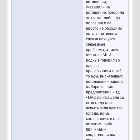
истощении,
указывали на
истощение, говорили
что какая-либо еда
полезная и ее
просто не обходимо
есть в противном
случаи начнутся
серьезные
проблемы, а также
все что НАШИ
родные говорили о
еде, по
правильности какой-
то еды, высказывали
негодования нашего
выбора, наших
предпочтений и тд.
• НАС приглашали за
стол когда мы не
испытывали чувства
голода, но мы
соглашались и ели
по каким- либо
причинам и
следствие таких
причин