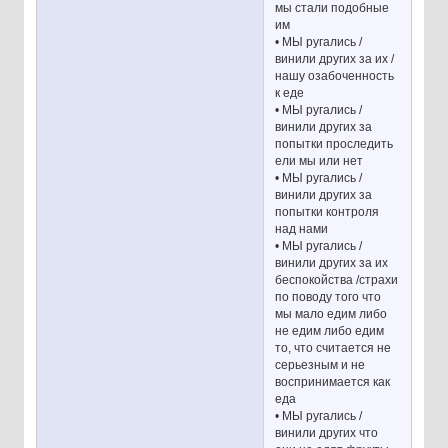
мы стали подобные
им
• МЫ ругались /
винили других за их /
нашу озабоченность
к еде
• МЫ ругались /
винили других за
попытки проследить
ели мы или нет
• МЫ ругались /
винили других за
попытки контроля
над нами
• МЫ ругались /
винили других за их
беспокойства /страхи
по поводу того что
мы мало едим либо
не едим либо едим
то, что считается не
серьезным и не
воспринимается как
еда
• МЫ ругались /
винили других что