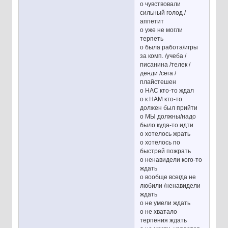
o чувствовали
сильный голод /
аппетит
o уже не могли
терпеть
o была работа/игры
за комп. /учеба /
писанина /телек /
денди /сега /
плайстешен
o НАС кто-то ждал
o к НАМ кто-то
должен был прийти
o МЫ должны/надо
было куда-то идти
o хотелось жрать
o хотелось по
быстрей пожрать
o ненавидели кого-то
ждать
o вообще всегда не
любили /ненавидели
ждать
o не умели ждать
o не хватало
терпения ждать