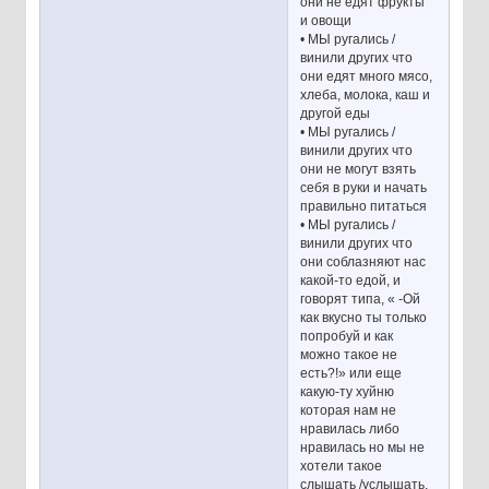
они не едят фрукты
и овощи
• МЫ ругались /
винили других что
они едят много мясо,
хлеба, молока, каш и
другой еды
• МЫ ругались /
винили других что
они не могут взять
себя в руки и начать
правильно питаться
• МЫ ругались /
винили других что
они соблазняют нас
какой-то едой, и
говорят типа, « -Ой
как вкусно ты только
попробуй и как
можно такое не
есть?!» или еще
какую-ту хуйню
которая нам не
нравилась либо
нравилась но мы не
хотели такое
слышать /услышать,