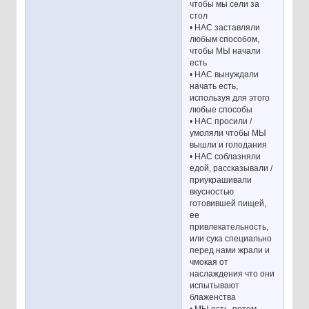
чтобы мы сели за
стол
• НАС заставляли
любым способом,
чтобы МЫ начали
есть
• НАС вынуждали
начать есть,
используя для этого
любые способы
• НАС просили /
умоляли чтобы МЫ
вышли и голодания
• НАС соблазняли
едой, рассказывали /
приукрашивали
вкусностью
готовившей пищей,
ее
привлекательность,
или сука специально
перед нами жрали и
чмокая от
наслаждения что они
испытывают
блаженства
• МЫ есть, потом