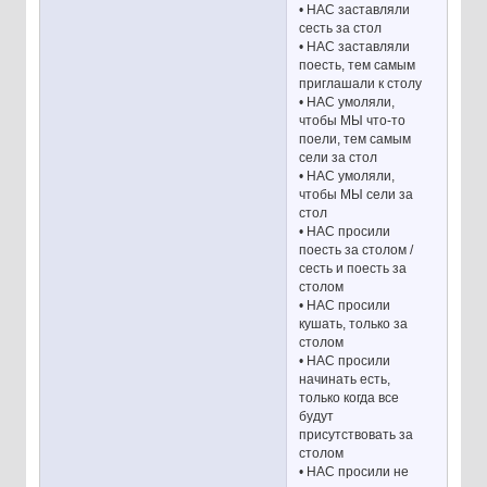
• НАС заставляли
сесть за стол
• НАС заставляли
поесть, тем самым
приглашали к столу
• НАС умоляли,
чтобы МЫ что-то
поели, тем самым
сели за стол
• НАС умоляли,
чтобы МЫ сели за
стол
• НАС просили
поесть за столом /
сесть и поесть за
столом
• НАС просили
кушать, только за
столом
• НАС просили
начинать есть,
только когда все
будут
присутствовать за
столом
• НАС просили не