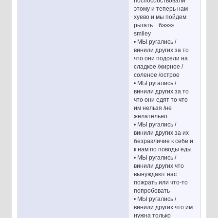
поспособствовали
этому и теперь нам
хуево и мы пойдем
рыгать…бээээ…
smiley
• МЫ ругались /
винили других за то
что они подсели на
сладкое /жирное /
соленое /острое
• МЫ ругались /
винили других за то
что они едят то что
им нельзя /не
желательно
• МЫ ругались /
винили других за их
безразличие к себе и
к нам по поводы еды
• МЫ ругались /
винили других что
вынуждают нас
пожрать или что-то
попробовать
• МЫ ругались /
винили других что им
нужна только