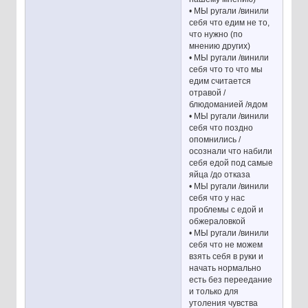
• МЫ ругали /винили
себя что едим не то,
что нужно (по
мнению других)
• МЫ ругали /винили
себя что то что мы
едим считается
отравой /
блюдоманией /ядом
• МЫ ругали /винили
себя что поздно
опомнились /
осознали что набили
себя едой под самые
яйца /до отказа
• МЫ ругали /винили
себя что у нас
проблемы с едой и
обжераловкой
• МЫ ругали /винили
себя что не можем
взять себя в руки и
начать нормально
есть без переедание
и только для
утоления чувства