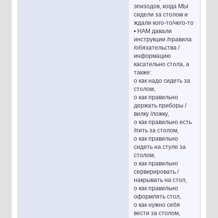
эпизодов, когда МЫ
сидели за столом и
ждали кого-то/чего-то
• НАМ давали
инструкции /правила
/обязательства /
информацию
касательно стола, а
также:
o как надо сидеть за
столом,
o как правильно
держать приборы /
вилку /ложку,
o как правильно есть
/пить за столом,
o как правильно
сидеть на стуле за
столом,
o как правильно
сервирировать /
накрывать на стол,
o как правильно
оформлять стол,
o как нужно себя
вести за столом,