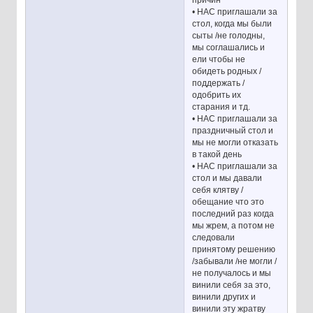
• НАС приглашали за
стол, когда мы были
сыты /не голодны,
мы соглашались и
ели чтобы не
обидеть родных /
поддержать /
одобрить их
старания и тд.
• НАС приглашали за
праздничный стол и
мы не могли отказать
в такой день
• НАС приглашали за
стол и мы давали
себя клятву /
обещание что это
последний раз когда
мы жрем, а потом не
следовали
принятому решению
/забывали /не могли /
не получалось и мы
винили себя за это,
винили других и
винили эту жратву