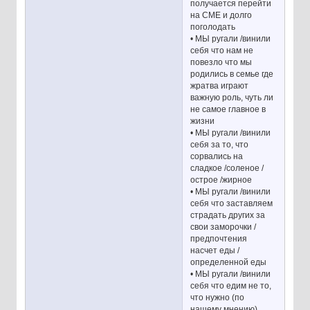
получается перейти
на СМЕ и долго
поголодать
• МЫ ругали /винили
себя что нам не
повезло что мы
родились в семье где
жратва играют
важную роль, чуть ли
не самое главное в
жизни
• МЫ ругали /винили
себя за то, что
сорвались на
сладкое /соленое /
острое /жирное
• МЫ ругали /винили
себя что заставляем
страдать других за
свои заморочки /
предпочтения
насчет еды /
определенной еды
• МЫ ругали /винили
себя что едим не то,
что нужно (по
нашему мнению)