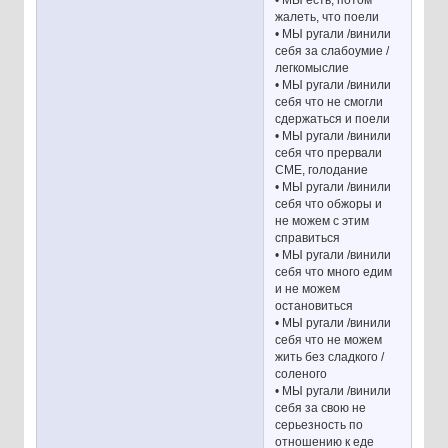
жалеть, что поели
• МЫ ругали /винили
себя за слабоумие /
легкомыслие
• МЫ ругали /винили
себя что не смогли
сдержаться и поели
• МЫ ругали /винили
себя что прервали
СМЕ, голодание
• МЫ ругали /винили
себя что обжоры и
не можем с этим
справиться
• МЫ ругали /винили
себя что много едим
и не можем
остановиться
• МЫ ругали /винили
себя что не можем
жить без сладкого /
соленого
• МЫ ругали /винили
себя за свою не
серьезность по
отношению к еде