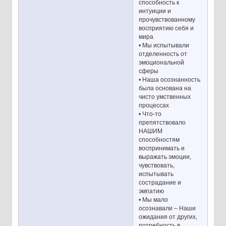
способность к
интуиции и
прочувствованному
восприятию себя и
мира
• Мы испытывали
отделенность от
эмоциональной
сферы
• Наша осознанность
была основана на
чисто умственных
процессах
• Что-то
препятствовало
НАШИМ
способностям
воспринимать и
выражать эмоции,
чувствовать,
испытывать
сострадание и
эмпатию
• Мы мало
осознавали – Наши
ожидания от других,
потребность в