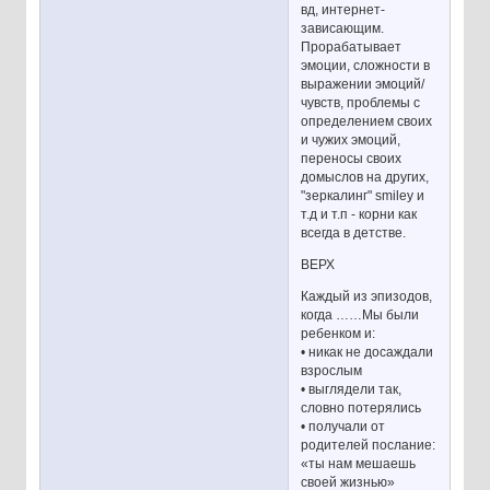
вд, интернет-
зависающим.
Прорабатывает
эмоции, сложности в
выражении эмоций/
чувств, проблемы с
определением своих
и чужих эмоций,
переносы своих
домыслов на других,
"зеркалинг" smiley и
т.д и т.п - корни как
всегда в детстве.
ВЕРХ
Каждый из эпизодов,
когда ……Мы были
ребенком и:
• никак не досаждали
взрослым
• выглядели так,
словно потерялись
• получали от
родителей послание:
«ты нам мешаешь
своей жизнью»