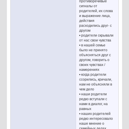
противоречивые
сигналы от
родителей, их слова
и выражение лица,
действия
расходились друг- с
другом
• родители скрывали
от нас свои чувства
• в нашей семье
было не принято
объясняться друг с
другом, говорить о
своих чувствах /
намерениях
• когда родители
ссорились, кричали,
нам не объясняли в
чем дело
• наши родители
редко вступали с
нами в диалог, на
равных
• наших родителей
редко интересовало
наше мнение о
семейных делах