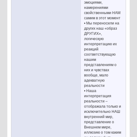
эмоциями,
намерениями
свойственными НАМ
самим в этот момент
• Мы переносили на
других наш «образ
ДРУГИХ»,
логическую
интерпретацию их
реакций
соответствующую
нашим
представлениям о
них и чувствах
вообще, мало
адекватную
реальности
• Наша
интерпретация
реальности –
отображала только и
исключительно НАШ
внутренний мир,
представление о
Внешнем мире,
иллюзию о том каким