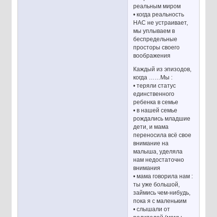
реальным миром
• когда реальность
НАС не устраивает,
мы уплываем в
беспредельные
просторы своего
воображения
Каждый из эпизодов,
когда ……Мы :
• теряли статус
единственного
ребенка в семье
• в нашей семье
рождались младшие
дети, и мама
переносила всё свое
внимание на
малыша, уделяла
нам недостаточно
внимания
• мама говорила нам :
ты уже большой,
займись чем-нибудь,
пока я с маленьким
• слышали от