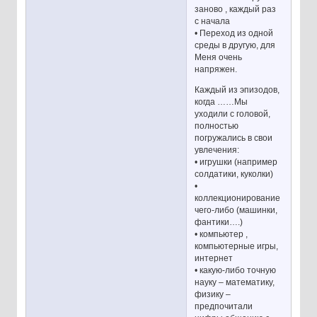
заново , каждый раз
с начала
• Переход из одной
среды в другую, для
Меня очень
напряжен.
Каждый из эпизодов,
когда ……Мы
уходили с головой,
полностью
погружались в свои
увлечения:
• игрушки (например
солдатики, куколки)
•
коллекционирование
чего-либо (машинки,
фантики….)
• компьютер ,
компьютерные игры,
интернет
• какую-либо точную
науку – математику,
физику –
предпочитали