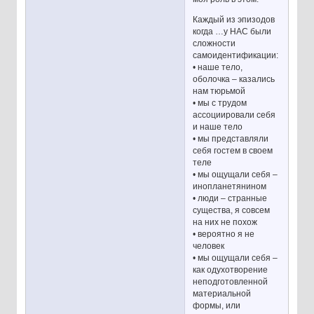
Каждый из эпизодов
когда …у НАС были
сложности
самоидентификации:
• наше тело,
оболочка – казались
нам тюрьмой
• мы с трудом
ассоциировали себя
и наше тело
• мы представляли
себя гостем в своем
теле
• мы ощущали себя –
инопланетянином
• люди – странные
существа, я совсем
на них не похож
• вероятно я не
человек
• мы ощущали себя –
как одухотворение
неподготовленной
материальной
формы, или