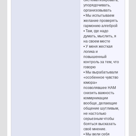
систематизировать,
упорядочивать,
организовывать
• Мы испытываем
желание проверять
гармонию алгеброй
• Там, где надо
думать, мыслить, я
на своем месте
• У меня жесткая
логика и
повышенный
контроль за тем, что
говорю
• Мы вырабатывали
«особенное чувство
юмора»
позволявшее НАМ
снизить важность
коммуникации
вообще, делающие
общение шутливым,
не настолько
серьезным чтобы
бояться высказать
своё мнение.
• Мы вели себя