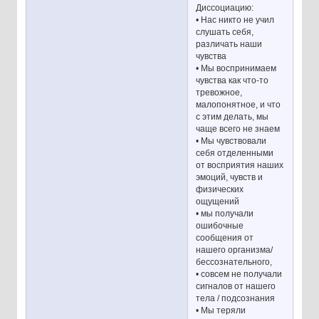
Диссоциацию:
• Нас никто не учил
слушать себя,
различать наши
чувства
• Мы воспринимаем
чувства как что-то
тревожное,
малопонятное, и что
с этим делать, мы
чаще всего не знаем
• Мы чувствовали
себя отделенными
от восприятия наших
эмоций, чувств и
физических
ощущений
• мы получали
ошибочные
сообщения от
нашего организма/
бессознательного,
• совсем не получали
сигналов от нашего
тела / подсознания
• Мы теряли