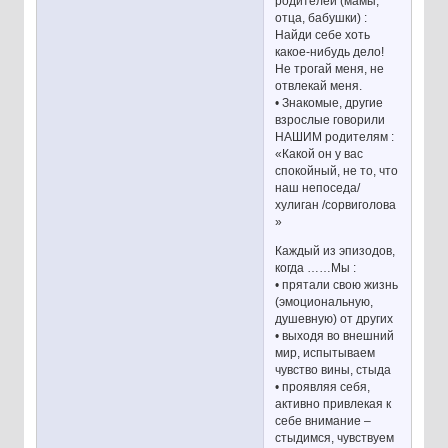
родителей (мамы,
отца, бабушки) :
Найди себе хоть
какое-нибудь дело!
Не трогай меня, не
отвлекай меня.
• Знакомые, другие
взрослые говорили
НАШИМ родителям :
«Какой он у вас
спокойный, не то, что
наш непоседа/
хулиган /сорвиголова
»
Каждый из эпизодов,
когда ……Мы :
• прятали свою жизнь
(эмоциональную,
душевную) от других
• выходя во внешний
мир, испытываем
чувство вины, стыда
• проявляя себя,
активно привлекая к
себе внимание –
стыдимся, чувствуем