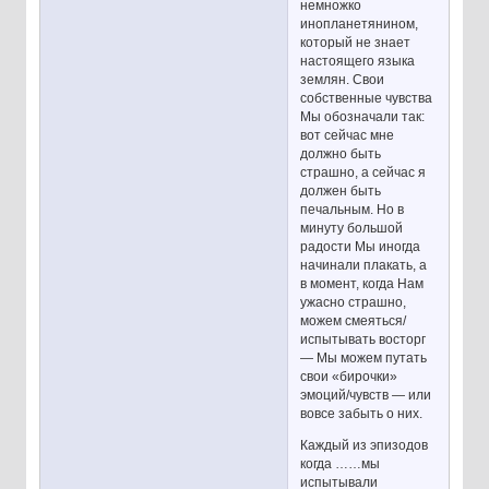
немножко
инопланетянином,
который не знает
настоящего языка
землян. Свои
собственные чувства
Мы обозначали так:
вот сейчас мне
должно быть
страшно, а сейчас я
должен быть
печальным. Но в
минуту большой
радости Мы иногда
начинали плакать, а
в момент, когда Нам
ужасно страшно,
можем смеяться/
испытывать восторг
— Мы можем путать
свои «бирочки»
эмоций/чувств — или
вовсе забыть о них.
Каждый из эпизодов
когда ……мы
испытывали