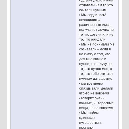
• Другие дарили нам ,
отдавали нам то что
считали нужным
• Мы сердились/
печалились /
разочаровывались,
получая от других не
то что хотели или не
то, что ожидали
• Мы не понимали /не
сознавали – если я
не скажу о том, что
для мне важно и
нужно, то получу не
то, что нужно мне, а
то, что тебе считают
нужным дать другие
• мы все время
опаздывали, делали
что-то не вовремя
• говорит очень
важные, интересные
вещи, но не вовремя.
• Мы любим
одинокие
путешествия,
прогулки