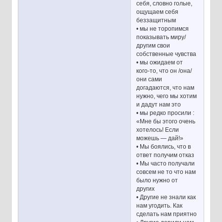
себя, словно голые,
ощущаем себя
беззащитным
• мы не торопимся
показывать миру/
другим свои
собственные чувства
• мы ожидаем от
кого-то, что он /она/
они сами
догадаются, что нам
нужно, чего мы хотим
и дадут нам это
• мы редко просили :
«Мне бы этого очень
хотелось! Если
можешь — дай!»
• Мы боялись, что в
ответ получим отказ
• Мы часто получали
совсем не то что нам
было нужно от
других
• Другие не знали как
нам угодить. Как
сделать нам приятно