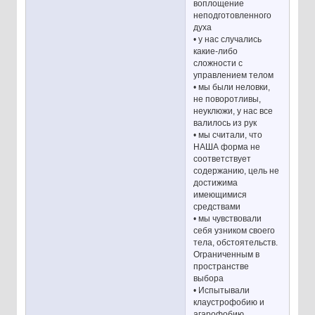
воплощение
неподготовленного
духа
• у нас случались
какие-либо
сложности с
управлением телом
• мы были неловки,
не поворотливы,
неуклюжи, у нас все
валилось из рук
• мы считали, что
НАША форма не
соответствует
содержанию, цель не
достижима
имеющимися
средствами
• мы чувствовали
себя узником своего
тела, обстоятельств.
Ограниченным в
пространстве
выбора
• Испытывали
клаустрофобию и
агарофобию