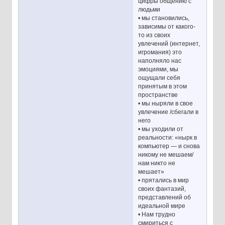
цифры общению с
людьми
• мы становились,
зависимы от какого-
то из своих
увлечений (интернет,
игромания) это
наполняло нас
эмоциями, мы
ощущали себя
принятым в этом
пространстве
• мы ныряли в свое
увлечение /сбегали в
него
• мы уходили от
реальности: «нырк в
компьютер — и снова
никому не мешаем/
нам никто не
мешает»
• прятались в мир
своих фантазий,
представлений об
идеальной мире
• Нам трудно
смириться с