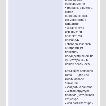
одновременно
• Терялись в выборе,
среди
неограниченных
возможностей /
вариантов
• мы зачастую
испытывали –
абсолютную
несвободу
• свобода казалась –
абстрактным
понятием,
несуществующей, не
существующей в
нашей реальности
Каждый из эпизодов
когда ……для нас
имели особое
значение :
• квадрат/ коробочка
• четкая структура ,
правила , устойчивая
структура
• мой дом /квартира /