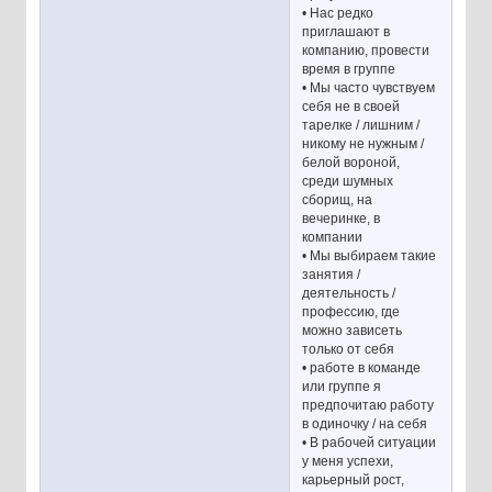
• Нас редко
приглашают в
компанию, провести
время в группе
• Мы часто чувствуем
себя не в своей
тарелке / лишним /
никому не нужным /
белой вороной,
среди шумных
сборищ, на
вечеринке, в
компании
• Мы выбираем такие
занятия /
деятельность /
профессию, где
можно зависеть
только от себя
• работе в команде
или группе я
предпочитаю работу
в одиночку / на себя
• В рабочей ситуации
у меня успехи,
карьерный рост,