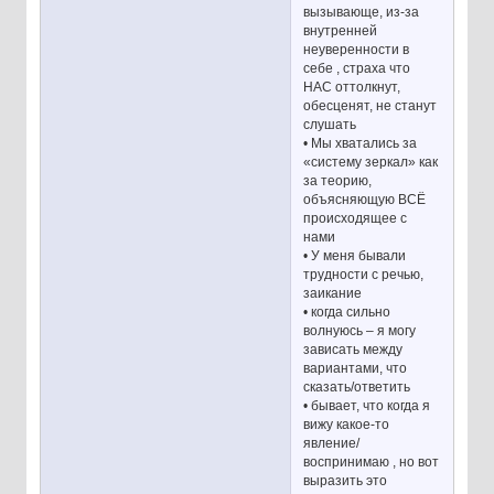
вызывающе, из-за
внутренней
неуверенности в
себе , страха что
НАС оттолкнут,
обесценят, не станут
слушать
• Мы хватались за
«систему зеркал» как
за теорию,
объясняющую ВСЁ
происходящее с
нами
• У меня бывали
трудности с речью,
заикание
• когда сильно
волнуюсь – я могу
зависать между
вариантами, что
сказать/ответить
• бывает, что когда я
вижу какое-то
явление/
воспринимаю , но вот
выразить это