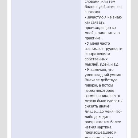
словами, или тем
более в действия, не
знаю как.
• Зачастую я не знаю
как связать
происходящее со
мной, применить на
практике...
• У меня часто
возникают трудности
с выражением
собственных
мыслей, идей, и т.д.
• Я замечаю, что
умен «задний умом».
Вначале действую,
говорю, а потом
через некоторое
время понимаю, что
можно было сделать/
сказать иначе,
лучше…до меня что-
либо доходит,
раскрывается более
четкая картина
произошедшего и
моя роль в этом.