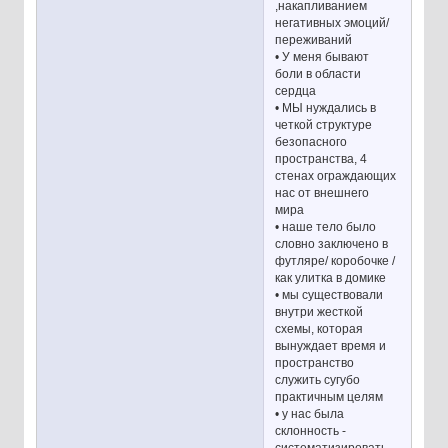
,накапливанием
негативных эмоций/
переживаний
• У меня бывают
боли в области
сердца
• МЫ нуждались в
четкой структуре
безопасного
пространства, 4
стенах ограждающих
нас от внешнего
мира
• наше тело было
словно заключено в
футляре/ коробочке /
как улитка в домике
• мы существовали
внутри жесткой
схемы, которая
вынуждает время и
пространство
служить сугубо
практичным целям
• у нас была
склонность -