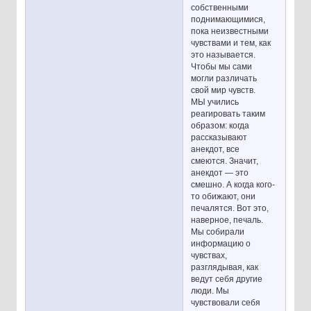
собственными
поднимающимися,
пока неизвестными
чувствами и тем, как
это называется.
Чтобы мы сами
могли различать
свой мир чувств.
МЫ учились
реагировать таким
образом: когда
рассказывают
анекдот, все
смеются. Значит,
анекдот — это
смешно. А когда кого-
то обижают, они
печалятся. Вот это,
наверное, печаль.
Мы собирали
информацию о
чувствах,
разглядывая, как
ведут себя другие
люди. Мы
чувствовали себя