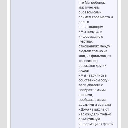
что Мы ребенок,
мистическим
образом сами
поймем своё место и
роль в
происходящем
• Мы получали
информацию о
чувствах,
отношениях между
людьми только из
книг, из фильмов, из
телевизора,
рассказов других
людей
• Мы «варились в
собственном соку»,
вели диалоги с
воображаемыми
героями,
воображаемыми
друзьями и врагами
• Дома / в школе от
нас ожидали только
объективную
информацию / факты