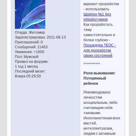
вариант проработки
- использовать
Шаблон №1 без
обработчиков
Как проработать
тему
Откуда:
Житомир
самостоятельно и
Зарегистрирован
: 2011-08-13
более глубоко -
Приглашений:
0
Процедура ТЕОС -
Сообщений:
11463
для проработки
Уважение:
+1600
своих состояний
Пол:
Мужской
Провел на форуме:
***********
1 год 1 месяц
Последний визит:
Роли выживания:
Вчера 05:29:50
Потерянный
ребенок
Рекомендовано
личностям
асоциальным, либо
считающим себя
таковыми.
Инопланетянам всех
мастей,
интеллектуалам,
людям с активным