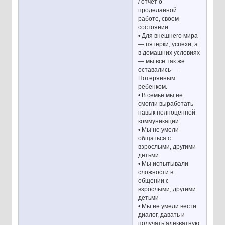
/ отчет о
проделанной
работе, своем
состоянии
• Для внешнего мира
— пятерки, успехи, а
в домашних условиях
— мы все так же
оставались —
Потерянным
ребенком.
• В семье мы не
смогли выработать
навык полноценной
коммуникации
• Мы не умели
общаться с
взрослыми, другими
детьми
• Мы испытывали
сложности в
общении с
взрослыми, другими
детьми
• Мы не умели вести
диалог, давать и
получать адекватную