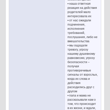
• наша ответная
реакция на действия
родителей мало
интересовала их
• от нас ожидали
подчинения,
исполнения
требований,
послушания, либо не
вмешательства
• мы ощущали
тревогу, угрозу
нашему душевному
равновесию, угрозу
безопасности –
получая
противоречивые
сигналы от взрослых,
когда их слова и
действия
расходились друг с
другом
• папа и мама не
рассказывали нам о
том, что происходит
в их жизни, и ждали,