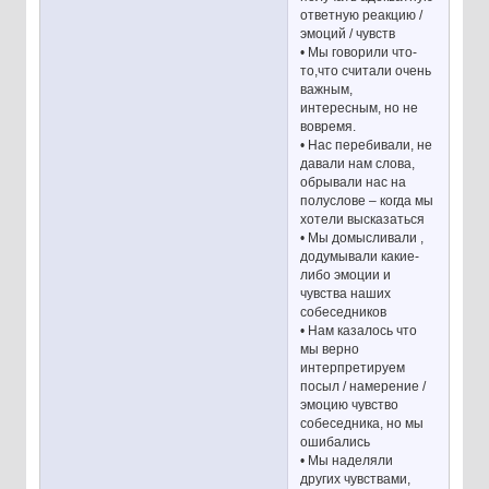
ответную реакцию /
эмоций / чувств
• Мы говорили что-
то,что считали очень
важным,
интересным, но не
вовремя.
• Нас перебивали, не
давали нам слова,
обрывали нас на
полуслове – когда мы
хотели высказаться
• Мы домысливали ,
додумывали какие-
либо эмоции и
чувства наших
собеседников
• Нам казалось что
мы верно
интерпретируем
посыл / намерение /
эмоцию чувство
собеседника, но мы
ошибались
• Мы наделяли
других чувствами,