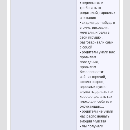
• переставали
требовать от
родителей, взрослых
внимания
• сидели где-нибудь в
уголке, рисовали,
мечтали, играли в
свои игрушки,
разговаривали сами
с собой
• родители учили нас
правилам
поведения,
правилам
безопасности:
чайник горячий,
стекло острое,
взрослых нужно
слушать, делать так
хорошо, делать так
плохо для себя или
окружающих…
• родители не учили
нас распознавать
эмоции /чувства
• мы получали