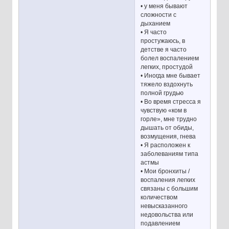
• у меня бывают
сложности с
дыханием
• Я часто
простужаюсь, в
детстве я часто
болел воспалением
легких, простудой
• Иногда мне бывает
тяжело вздохнуть
полной грудью
• Во время стресса я
чувствую «ком в
горле», мне трудно
дышать от обиды,
возмущения, гнева
• Я расположен к
заболеваниям типа
астмы
• Мои бронхиты /
воспаления легких
связаны с большим
количеством
невысказанного
недовольства или
подавлением