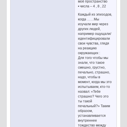
моё пространство
• числа – 4 , 8 , 22
Каждый из эпизодов,
когда ……Мы
изучали мир через
других людей,
например ощущали/
идентифицировали
свои чувства, глядя
на реакцию
окружающих :
Для того чтобы мы
знали, что такое
смешно, грустно,
печально, страшно,
надо, чтобы в
момент, когда мы это
испытываем, кто-то
назвал: «Тебе
страшно? Чего это
ты такой
печальный?» Таким
образом,
устанавливается
внутреннее
тождество между