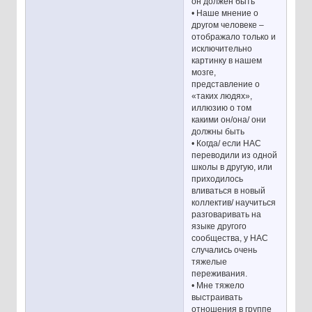
он должен быть
• Наше мнение о
другом человеке –
отображало только и
исключительно
картинку в нашем
мозге,
представление о
«таких людях»,
иллюзию о том
какими он/она/ они
должны быть
• Когда/ если НАС
переводили из одной
школы в другую, или
приходилось
вливаться в новый
коллектив/ научиться
разговаривать на
языке другого
сообщества, у НАС
случались очень
тяжелые
переживания.
• Мне тяжело
выстраивать
отношения в группе