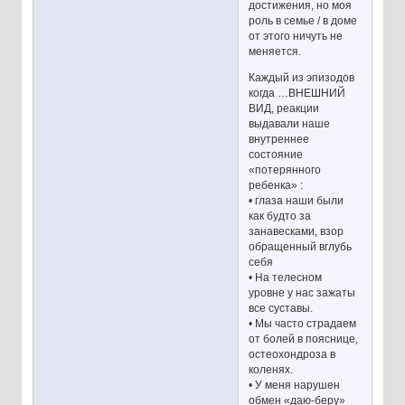
достижения, но моя
роль в семье / в доме
от этого ничуть не
меняется.
Каждый из эпизодов
когда …ВНЕШНИЙ
ВИД, реакции
выдавали наше
внутреннее
состояние
«потерянного
ребенка» :
• глаза наши были
как будто за
занавесками, взор
обращенный вглубь
себя
• На телесном
уровне у нас зажаты
все суставы.
• Мы часто страдаем
от болей в пояснице,
остеохондроза в
коленях.
• У меня нарушен
обмен «даю-беру»