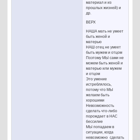
материал и из
прошлых жизней) и
др.
ВЕРХ
НАША мать не умеет
быть женой и
матерью
НАШ отец не умеет
быть мужем и отцом
Поэтому МЫ сами не
можем быть женой и
матерью или мужем
и отцом
Это умение
истреблялось,
потому что МЫ
желаем быть
хорошими
Невозможность
сделать что-либо
порождает в НАС
бессилие
МЫ попадаем в
ситуации, когда
невозможно сделать