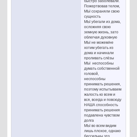
быстро заболевали.
Пожертвовав телом,
МЫ сохраняли свою
сущность
МЫ убегали из дома,
осложняя свою
земную жизнь, зато
облегчая духовную
МЫ не можем/не
хотим убегать из
дома и начинали
проливать слёзы
МЫ неспособны
думать собственной
головой,
неспособны
принимать решения,
поэтому испытываем
жалость ко всем и
вся, всегда и повсюду
НАША способность
принимать решения
подавлена чувством
долга
МЫ во всем видим
лишь плохое, однако
бессильны это