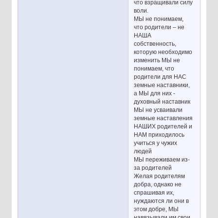
что взращивали силу
воли.
МЫ не понимаем,
что родители – не
НАША
собственность,
которую необходимо
изменить МЫ не
понимаем, что
родители для НАС
земные наставники,
а МЫ для них -
духовный наставник
МЫ не усваивали
земные наставления
НАШИХ родителей и
НАМ приходилось
учиться у чужих
людей
МЫ переживаем из-
за родителей
Желая родителям
добра, однако не
спрашивая их,
нуждаются ли они в
этом добре, МЫ
навязывали им свои