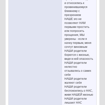
и относились к
провинившемуся
ближнему с
презрением
НАШЕ эго не
позволяет НАМ
первыми простить
или попросить
прощения, МЫ
уверены - если я
начну первым, меня
сочтут виновным
НАШИ родители
борются с жизнью,
видя в ней опасность
НАШИ родители
нелестно
отзывались о самих
себе
НАШИ родители
жалеют себя
НАШИ родители
беспокоились о НАС,
живя НАШЕЙ жизнью
НАШИ родители
лишают НАС