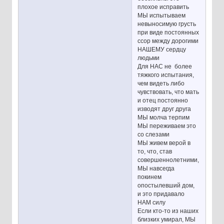
плохое исправить
МЫ испытываем
невыносимую грусть
при виде постоянных
ссор между дорогими
НАШЕМУ сердцу
людьми
Для НАС не более
тяжкого испытания,
чем видеть либо
чувствовать, что мать
и отец постоянно
изводят друг друга
МЫ молча терпим
МЫ переживаем это
со слезами
МЫ живем верой в
то, что, став
совершеннолетними,
МЫ навсегда
покинем
опостылевший дом,
и это придавало
НАМ силу
Если кто-то из наших
близких умирал, МЫ