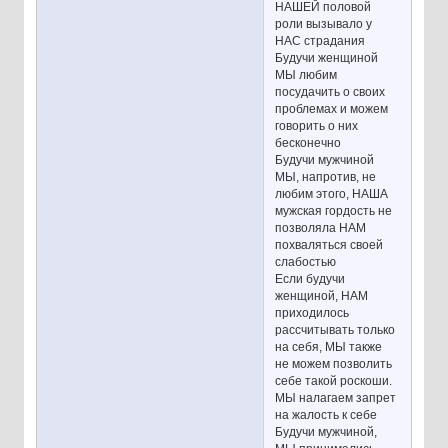
НАШЕЙ половой
роли вызывало у
НАС страдания
Будучи женщиной
МЫ любим
посудачить о своих
проблемах и можем
говорить о них
бесконечно
Будучи мужчиной
МЫ, напротив, не
любим этого, НАША
мужская гордость не
позволяла НАМ
похваляться своей
слабостью
Если будучи
женщиной, НАМ
приходилось
рассчитывать только
на себя, МЫ также
не можем позволить
себе такой роскоши.
МЫ налагаем запрет
на жалость к себе
Будучи мужчиной,