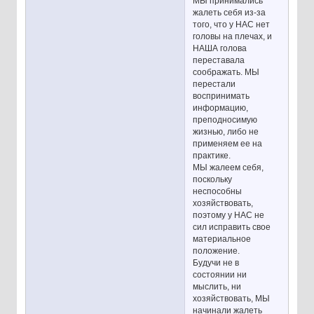
МЫ принимались
жалеть себя из-за
того, что у НАС нет
головы на плечах, и
НАША голова
переставала
соображать. МЫ
перестали
воспринимать
информацию,
преподносимую
жизнью, либо не
применяем ее на
практике.
МЫ жалеем себя,
поскольку
неспособны
хозяйствовать,
поэтому у НАС не
сил исправить свое
материальное
положение.
Будучи не в
состоянии ни
мыслить, ни
хозяйствовать, МЫ
начинали жалеть