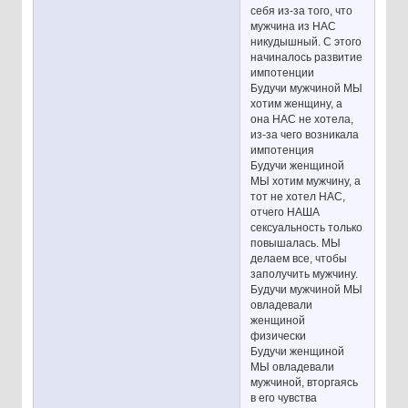
себя из-за того, что
мужчина из НАС
никудышный. С этого
начиналось развитие
импотенции
Будучи мужчиной МЫ
хотим женщину, а
она НАС не хотела,
из-за чего возникала
импотенция
Будучи женщиной
МЫ хотим мужчину, а
тот не хотел НАС,
отчего НАША
сексуальность только
повышалась. МЫ
делаем все, чтобы
заполучить мужчину.
Будучи мужчиной МЫ
овладевали
женщиной
физически
Будучи женщиной
МЫ овладевали
мужчиной, вторгаясь
в его чувства