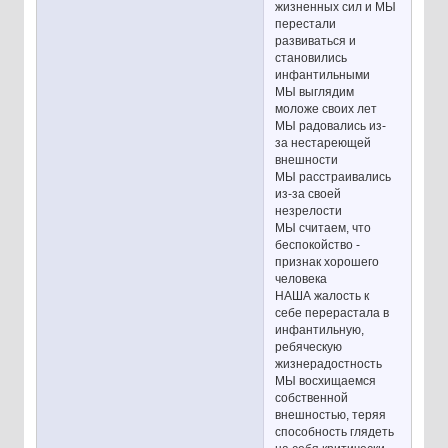
жизненных сил и МЫ
перестали
развиваться и
становились
инфантильными
МЫ выглядим
моложе своих лет
МЫ радовались из-
за нестареющей
внешности
МЫ расстраивались
из-за своей
незрелости
МЫ считаем, что
беспокойство -
признак хорошего
человека
НАША жалость к
себе перерастала в
инфантильную,
ребяческую
жизнерадостность
МЫ восхищаемся
собственной
внешностью, теряя
способность глядеть