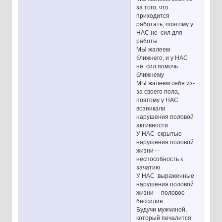
за того, что
приходится
работать, поэтому у
НАС не сил для
работы
МЫ жалеем
ближнего, и у НАС
не сил помочь
ближнему
МЫ жалеем себя из-
за своего пола,
поэтому у НАС
возникали
нарушения половой
активности
У НАС скрытые
нарушения половой
жизни—
неспособность к
зачатию
У НАС выраженные
нарушения половой
жизни— половое
бессилие
Будучи мужчиной,
который печалится