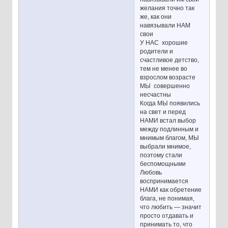
желания точно так
же, как они
навязывали НАМ
свои
У НАС хорошие
родители и
счастливое детство,
тем не менее во
взрослом возрасте
МЫ совершенно
несчастны
Когда МЫ появились
на свет и перед
НАМИ встал выбор
между подлинным и
мнимым благом, МЫ
выбрали мнимое,
поэтому стали
беспомощными
Любовь
воспринимается
НАМИ как обретение
блага, не понимая,
что любить — значит
просто отдавать и
принимать то, что