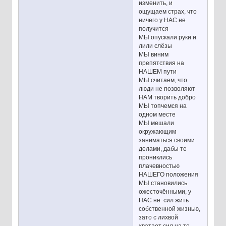
изменить, и
ощущаем страх, что
ничего у НАС не
получится
МЫ опускали руки и
лили слёзы
МЫ виним
препятствия на
НАШЕМ пути
МЫ считаем, что
люди не позволяют
НАМ творить добро
МЫ топчемся на
одном месте
МЫ мешали
окружающим
заниматься своими
делами, дабы те
прониклись
плачевностью
НАШЕГО положения
МЫ становились
ожесточёнными, у
НАС не сил жить
собственной жизнью,
зато с лихвой
хватает сил на то,