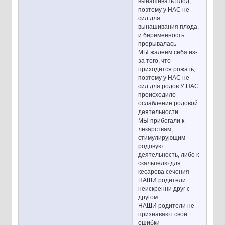
вынашивать плод,
поэтому у НАС не
сил для
вынашивания плода,
и беременность
прерывалась
МЫ жалеем себя из-
за того, что
приходится рожать,
поэтому у НАС не
сил для родов У НАС
происходило
ослабление родовой
деятельности
МЫ прибегали к
лекарствам,
стимулирующим
родовую
деятельность, либо к
скальпелю для
кесарева сечения
НАШИ родители
неискренни друг с
другом
НАШИ родители не
признавают свои
ошибки