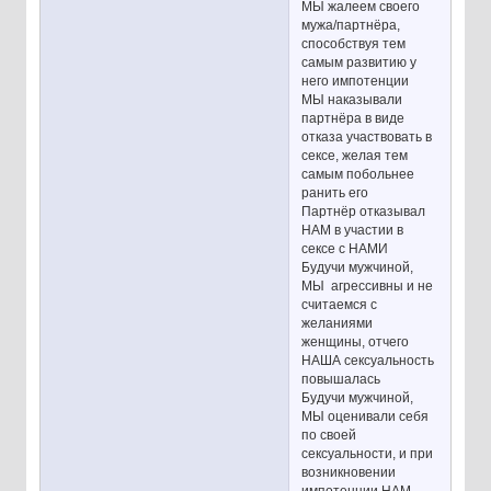
МЫ жалеем своего
мужа/партнёра,
способствуя тем
самым развитию у
него импотенции
МЫ наказывали
партнёра в виде
отказа участвовать в
сексе, желая тем
самым побольнее
ранить его
Партнёр отказывал
НАМ в участии в
сексе с НАМИ
Будучи мужчиной,
МЫ агрессивны и не
считаемся с
желаниями
женщины, отчего
НАША сексуальность
повышалась
Будучи мужчиной,
МЫ оценивали себя
по своей
сексуальности, и при
возникновении
импотенции НАМ