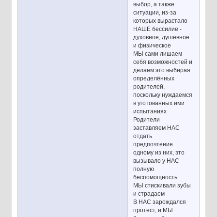
выбор, а также
ситуации, из-за
которых вырастало
НАШЕ бессилие -
духовное, душевное
и физическое
МЫ сами лишаем
себя возможностей и
делаем это выбирая
определённых
родителей,
поскольку нуждаемся
в уготованных ими
испытаниях
Родители
заставляем НАС
отдать
предпочтение
одному из них, это
вызывало у НАС
полную
беспомощность
МЫ стискивали зубы
и страдаем
В НАС зарождался
протест, и МЫ