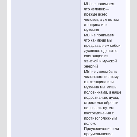
МЫ не понимаем,
что человек —
прежде всего
человек, а уж потом
женщина или
мужчина
МЫ не понимаем,
что как люди мы
представляем собой
духовное единство,
состоящее из
женской и мужской
энергий
МЫ не умеем быть
человеком, поэтому
как женщина или
мужчина мы лишь
половинками, и наше
подсознание, душа,
стремимся обрести
цельность путем
воссоединения с
противоположным
полом.
Преувеличение или
преуменьшение