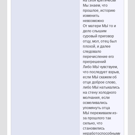
на себя критически
Мы знаем, что
прошлое, историю
изменить
невозможно
От матери МЫ то и
дело слышим
суровый приговор
отцу, мол, отец был
плохой, и далее
следовало
перечисление его
прегрешений
Либо МЫ чувствуем,
что последует взрыв,
если МЫ скажем об
отце доброе слово,
либо МЫ натыкались
на стену холодного
молчания, если
осмеливались
упомянуть отца
МЫ переживаем из-
за прошлого так
сильно, что
становились
неработоспособными