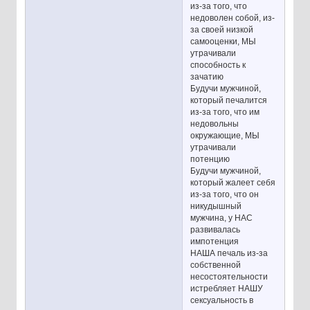
из-за того, что
недоволен собой, из-
за своей низкой
самооценки, МЫ
утрачивали
способность к
зачатию
Будучи мужчиной,
который печалится
из-за того, что им
недовольны
окружающие, МЫ
утрачивали
потенцию
Будучи мужчиной,
который жалеет себя
из-за того, что он
никудышный
мужчина, у НАС
развивалась
импотенция
НАША печаль из-за
собственной
несостоятельности
истребляет НАШУ
сексуальность в