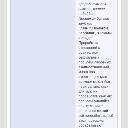
проработки как
глюков - вполне
подойдет.
Протокол больше
женский
Главы "О половом
бессилии", "О любви
и стыде".
Проработка
отношений с
родителями,
сексуальных
проблем, любовных
взаимоотношений,
много про
импотенцию (для
девушек может быть
неактуально, как и
для мужчин
проработка женских
проблем, удаляйте
при желании, я
решила на всякий
всё проработать, всё
таки протоколы
обрабатывают