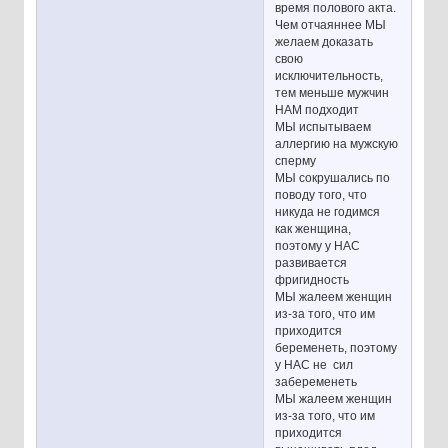
время полового акта.
Чем отчаяннее МЫ
желаем доказать
свою
исключительность,
тем меньше мужчин
НАМ подходит
МЫ испытываем
аллергию на мужскую
сперму
МЫ сокрушались по
поводу того, что
никуда не годимся
как женщина,
поэтому у НАС
развивается
фригидность
МЫ жалеем женщин
из-за того, что им
приходится
беременеть, поэтому
у НАС не сил
забеременеть
МЫ жалеем женщин
из-за того, что им
приходится