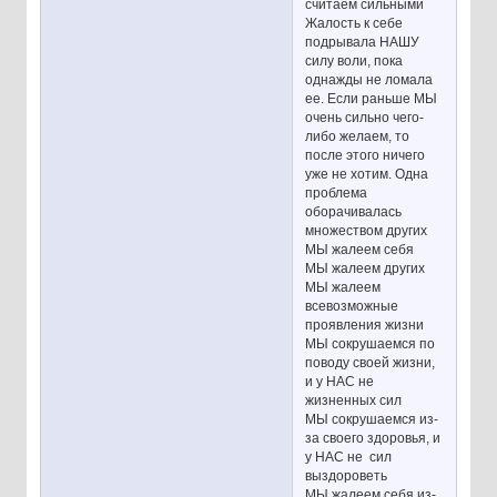
считаем сильными
Жалость к себе
подрывала НАШУ
силу воли, пока
однажды не ломала
ее. Если раньше МЫ
очень сильно чего-
либо желаем, то
после этого ничего
уже не хотим. Одна
проблема
оборачивалась
множеством других
МЫ жалеем себя
МЫ жалеем других
МЫ жалеем
всевозможные
проявления жизни
МЫ сокрушаемся по
поводу своей жизни,
и у НАС не
жизненных сил
МЫ сокрушаемся из-
за своего здоровья, и
у НАС не сил
выздороветь
МЫ жалеем себя из-