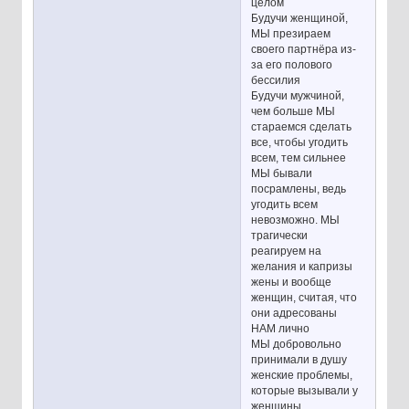
целом
Будучи женщиной,
МЫ презираем
своего партнёра из-
за его полового
бессилия
Будучи мужчиной,
чем больше МЫ
стараемся сделать
все, чтобы угодить
всем, тем сильнее
МЫ бывали
посрамлены, ведь
угодить всем
невозможно. МЫ
трагически
реагируем на
желания и капризы
жены и вообще
женщин, считая, что
они адресованы
НАМ лично
МЫ добровольно
принимали в душу
женские проблемы,
которые вызывали у
женщины