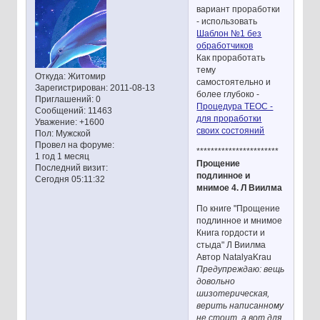
вариант проработки
- использовать
Шаблон №1 без
обработчиков
Как проработать
тему
Откуда:
Житомир
самостоятельно и
Зарегистрирован
: 2011-08-13
более глубоко -
Приглашений:
0
Процедура ТЕОС -
Сообщений:
11463
для проработки
Уважение:
+1600
своих состояний
Пол:
Мужской
Провел на форуме:
***********************
1 год 1 месяц
Прощение
Последний визит:
подлинное и
Сегодня 05:11:32
мнимое 4. Л Виилма
По книге "Прощение
подлинное и мнимое
Книга гордости и
стыда" Л Виилма
Автор NatalyaKrau
Предупреждаю: вещь
довольно
шизотерическая,
верить написанному
не стоит, а вот для