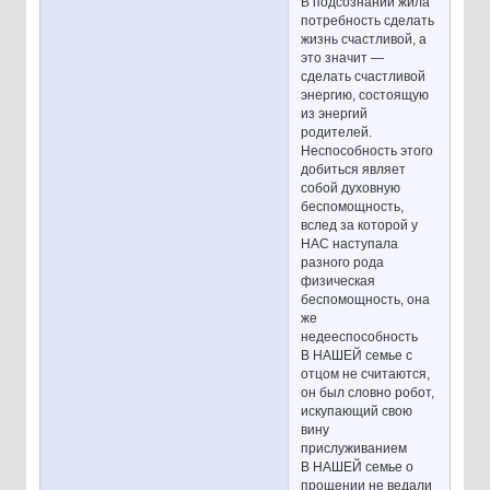
В подсознании жила
потребность сделать
жизнь счастливой, а
это значит —
сделать счастливой
энергию, состоящую
из энергий
родителей.
Неспособность этого
добиться являет
собой духовную
беспомощность,
вслед за которой у
НАС наступала
разного рода
физическая
беспомощность, она
же
недееспособность
В НАШЕЙ семье с
отцом не считаются,
он был словно робот,
искупающий свою
вину
прислуживанием
В НАШЕЙ семье о
прощении не ведали