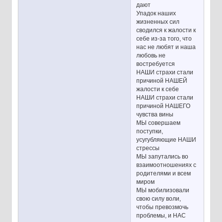
дают
Упадок наших
жизненных сил
сводился к жалости к
себе из-за того, что
нас не любят и наша
любовь не
востребуется
НАШИ страхи стали
причиной НАШЕЙ
жалости к себе
НАШИ страхи стали
причиной НАШЕГО
чувства вины
МЫ совершаем
поступки,
усугубляющие НАШИ
стрессы
МЫ запутались во
взаимоотношениях с
родителями и всем
миром
МЫ мобилизовали
свою силу воли,
чтобы превозмочь
проблемы, и НАС