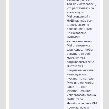
только и оставалось,
что расхаживать со
злым видом
МЫ женщиной и
НАШ партнёр был
агрессивным по
отношению к НАМ,
не считался с
НАШИМИ
желаниями, отчего
МЫ становились
фригиднее. Чтобы
отпугнуть от себя
мужчину, МЫ
закрывались в себе.
В итоге МЫ
отпугивали от себя
лишь мужские
чувства, но не тело.
Мужчина же, чтобы
защитить свои
чувства, начинал
использовать только
НАШЕ тело
Чем больше слез МЫ
проливали, чем