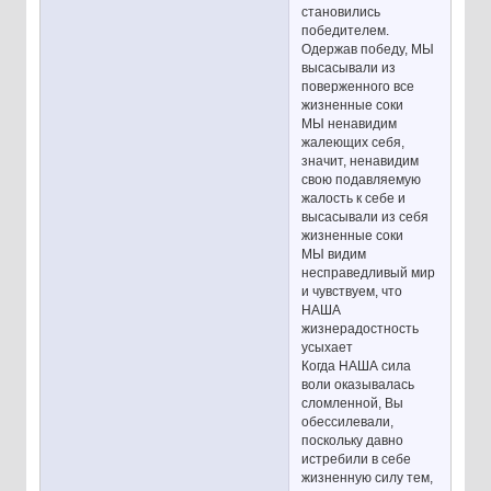
становились
победителем.
Одержав победу, МЫ
высасывали из
поверженного все
жизненные соки
МЫ ненавидим
жалеющих себя,
значит, ненавидим
свою подавляемую
жалость к себе и
высасывали из себя
жизненные соки
МЫ видим
несправедливый мир
и чувствуем, что
НАША
жизнерадостность
усыхает
Когда НАША сила
воли оказывалась
сломленной, Вы
обессилевали,
поскольку давно
истребили в себе
жизненную силу тем,