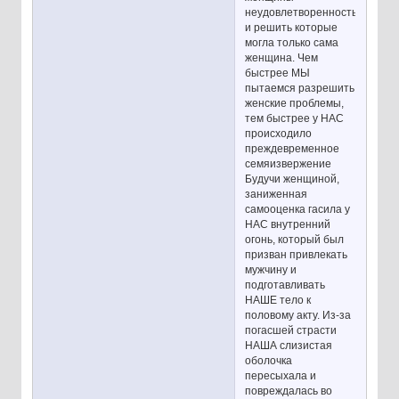
неудовлетворенность
и решить которые
могла только сама
женщина. Чем
быстрее МЫ
пытаемся разрешить
женские проблемы,
тем быстрее у НАС
происходило
преждевременное
семяизвержение
Будучи женщиной,
заниженная
самооценка гасила у
НАС внутренний
огонь, который был
призван привлекать
мужчину и
подготавливать
НАШЕ тело к
половому акту. Из-за
погасшей страсти
НАША слизистая
оболочка
пересыхала и
повреждалась во