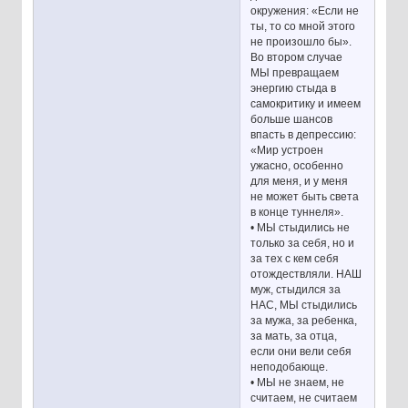
окружения: «Если не
ты, то со мной этого
не произошло бы».
Во втором случае
МЫ превращаем
энергию стыда в
самокритику и имеем
больше шансов
впасть в депрессию:
«Мир устроен
ужасно, особенно
для меня, и у меня
не может быть света
в конце туннеля».
• МЫ стыдились не
только за себя, но и
за тех с кем себя
отождествляли. НАШ
муж, стыдился за
НАС, МЫ стыдились
за мужа, за ребенка,
за мать, за отца,
если они вели себя
неподобающе.
• МЫ не знаем, не
считаем, не считаем