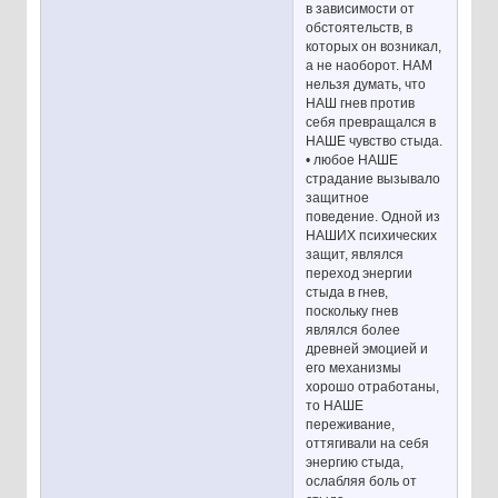
в зависимости от
обстоятельств, в
которых он возникал,
а не наоборот. НАМ
нельзя думать, что
НАШ гнев против
себя превращался в
НАШЕ чувство стыда.
• любое НАШЕ
страдание вызывало
защитное
поведение. Одной из
НАШИХ психических
защит, являлся
переход энергии
стыда в гнев,
поскольку гнев
являлся более
древней эмоцией и
его механизмы
хорошо отработаны,
то НАШЕ
переживание,
оттягивали на себя
энергию стыда,
ослабляя боль от