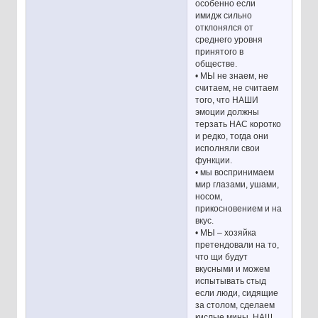
особенно если
имидж сильно
отклонялся от
среднего уровня
принятого в
обществе.
• МЫ не знаем, не
считаем, не считаем
того, что НАШИ
эмоции должны
терзать НАС коротко
и редко, тогда они
исполняли свои
функции.
• мы воспринимаем
мир глазами, ушами,
носом,
прикосновением и на
вкус.
• МЫ – хозяйка
претендовали на то,
что щи будут
вкусными и можем
испытывать стыд
если люди, сидящие
за столом, сделаем
кислые мины. НАШ