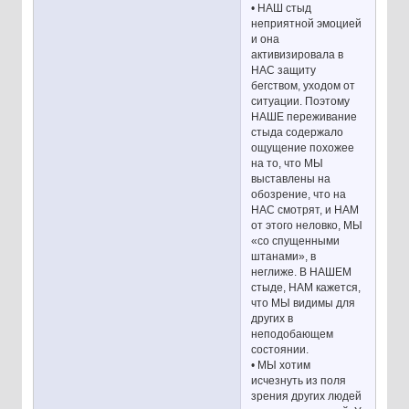
• НАШ стыд
неприятной эмоцией
и она
активизировала в
НАС защиту
бегством, уходом от
ситуации. Поэтому
НАШЕ переживание
стыда содержало
ощущение похожее
на то, что МЫ
выставлены на
обозрение, что на
НАС смотрят, и НАМ
от этого неловко, МЫ
«со спущенными
штанами», в
неглиже. В НАШЕМ
стыде, НАМ кажется,
что МЫ видимы для
других в
неподобающем
состоянии.
• МЫ хотим
исчезнуть из поля
зрения других людей