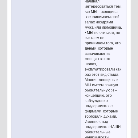
начинал
интересоваться тем,
как МЫ – женщина
воспринимаем свой
запах ноздрями
мужа или любовника.
• МЫ не считаем, не
считаем не
принимаем того, что
деньги, которые
выкачивают из
женщин в секс-
шопах,
эксплуатировали как
раз этот вид стыда.
Многие женщины и
МЫ имеем ложную
обонятельную Я –
концепцию, это
заблуждение
поддерживалось
фирмами, которые
торговали духами.
Именно стыд
поддерживал НАШИ
обонятельные
навязчивости,