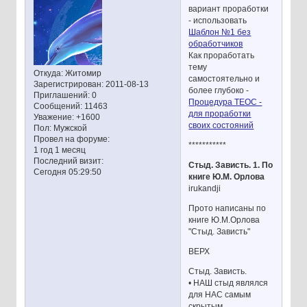
вариант проработки
- использовать
Шаблон №1 без
обработчиков
Как проработать
тему
Откуда:
Житомир
самостоятельно и
Зарегистрирован
: 2011-08-13
более глубоко -
Приглашений:
0
Процедура ТЕОС -
Сообщений:
11463
для проработки
Уважение:
+1600
своих состояний
Пол:
Мужской
Провел на форуме:
***********
1 год 1 месяц
Последний визит:
Стыд. Зависть. 1. По
Сегодня 05:29:50
книге Ю.М. Орлова
irukandji
Прото написаны по
книге Ю.М.Орлова
"Стыд. Зависть"
ВЕРХ
Стыд. Зависть.
• НАШ стыд являлся
для НАС самым
скрытым