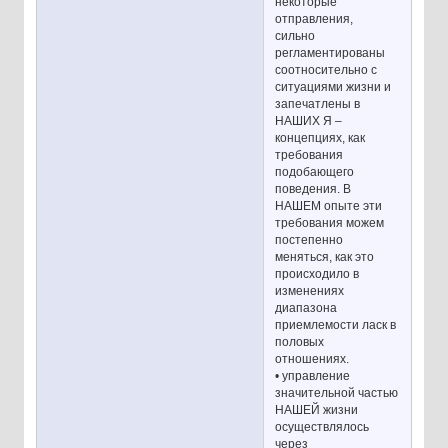
некоторые
отправления,
сильно
регламентированы
соотносительно с
ситуациями жизни и
запечатлены в
НАШИХ Я –
концепциях, как
требования
подобающего
поведения. В
НАШЕМ опыте эти
требования можем
постепенно
меняться, как это
происходило в
изменениях
диапазона
приемлемости ласк в
половых
отношениях.
• управление
значительной частью
НАШЕЙ жизни
осуществлялось
через