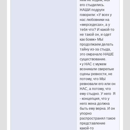
его стыдились.
НАШИ подруги
говорили: «У всех у
нас любовники на
«мерседесах», а у
тебя что? И какой-то
не такой он, и одет
как бомж» МЫ
продолжаем делать
тайну из-за стыда,
это омрачало НАШЕ
существование.
• у НАС с мужем
возникали свирепые
сцены ревности, не
потому, что МЫ
ревновали его или он
НАС, а потому, что
ему стыдно. У него Я
- концепция, что у
него жена должна
быть ему верна. И он
упорно
распространял такое
представление
какой-то