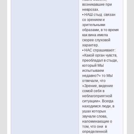
возникавшие при
неврозах.
• НАШ стыд связан
со зрением и
зрительными
образами, в то время
как вина имела
скорее слуховой
характер.
• НАС спрашивают:
«Какой орган чувств,
преобладал в стыде,
который МЫ
испытываем
недавно?» то МЫ
отвечали, что
«Зрение, видение
сомой себя в
неблагоприятной
ситуации». Всегда
находимся люди, в
ушах которых
звучали слова,
напоминающие о
том, что они в
определенной