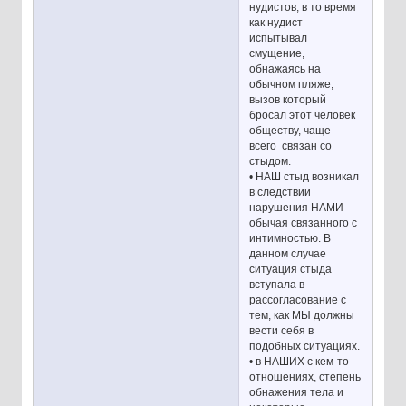
нудистов, в то время
как нудист
испытывал
смущение,
обнажаясь на
обычном пляже,
вызов который
бросал этот человек
обществу, чаще
всего связан со
стыдом.
• НАШ стыд возникал
в следствии
нарушения НАМИ
обычая связанного с
интимностью. В
данном случае
ситуация стыда
вступала в
рассогласование с
тем, как МЫ должны
вести себя в
подобных ситуациях.
• в НАШИХ с кем-то
отношениях, степень
обнажения тела и