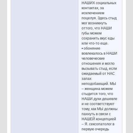
НАШИХ социальных
контактах, за
исключением
поцелуя. Здесь стыд
мог возникнуть
оттого, что НАШИ
губы можем
сохранить вкус еды
или что-то еще.
• обоняние
вовлекалось в НАШИ
человеческие
отношения и могло
вызывать стыд, если
ожидаемый от НАС
запах
неподобающий. МЫ
– женщина можем
стыдится того, что
НАШИ духи дешевле
и не соответствуют
тому, как МЫ должны
пахнуть в связи с
НАШЕЙ концепцией
– Я. сексопатолог в
первую очередь