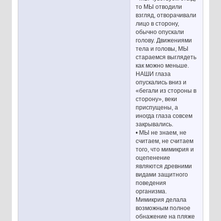
то МЫ отводили
взгляд, отворачивали
лицо в сторону,
обычно опускали
голову. Движениями
тела и головы, МЫ
стараемся выглядеть
как можно меньше.
НАШИ глаза
опускались вниз и
«бегали из стороны в
сторону», веки
приспущены, а
иногда глаза совсем
закрывались.
• МЫ не знаем, не
считаем, не считаем
того, что мимикрия и
оцепенение
являются древними
видами защитного
поведения
организма.
Мимикрия делала
возможным полное
обнажение на пляже