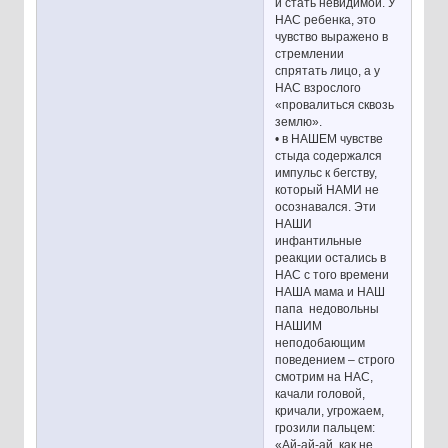
и стать невидимой. У
НАС ребенка, это
чувство выражено в
стремлении
спрятать лицо, а у
НАС взрослого
«провалиться сквозь
землю».
• в НАШЕМ чувстве
стыда содержался
импульс к бегству,
который НАМИ не
осознавался. Эти
НАШИ
инфантильные
реакции остались в
НАС с того времени
НАША мама и НАШ
папа недовольны
НАШИМ
неподобающим
поведением – строго
смотрим на НАС,
качали головой,
кричали, угрожаем,
грозили пальцем:
«Ай-ай-ай, как не