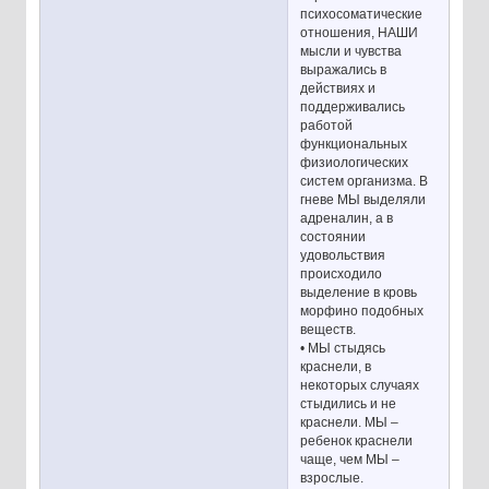
психосоматические
отношения, НАШИ
мысли и чувства
выражались в
действиях и
поддерживались
работой
функциональных
физиологических
систем организма. В
гневе МЫ выделяли
адреналин, а в
состоянии
удовольствия
происходило
выделение в кровь
морфино подобных
веществ.
• МЫ стыдясь
краснели, в
некоторых случаях
стыдились и не
краснели. МЫ –
ребенок краснели
чаще, чем МЫ –
взрослые.