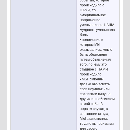
события, которое
происходило с
НАМИ, то
эмоциональное
напряжение
уменьшалось. НАША
мудрость уменьшала
боль.
• положение в
котором МЫ
оказывались, могло
быть объяснено
путем объяснения
того, почему это
стыдное с НАМИ
происходило.
• МЫ склонны
двояко объяснять
свои неудачи: или
сваливали вину на
других или обвиняем
самой себя. В
первом случае, в
состоянии стыда,
МЫ становились
трудно выносимыми
для своего