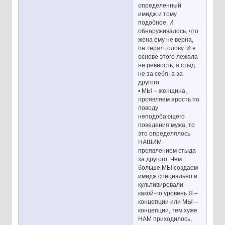
определенный
имидж и тому
подобное. И
обнаруживалось, что
жена ему не верна,
он терял голову. И в
основе этого лежала
не ревность, а стыд
не за себя, а за
другого.
• МЫ – женщина,
проявляем ярость по
поводу
неподобающего
поведения мужа, то
это определялось
НАШИМ
проявлением стыда
за другого. Чем
больше МЫ создаем
имидж специально и
культивировали
какой-то уровень Я –
концепции или МЫ –
концепции, тем хуже
НАМ приходилось,