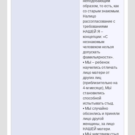
неподобающим
образом, то есть, как
со старым знакомым.
Налицо
рассогласование с
требованиями
НАШЕЙ Я –
концепции: «С
незнакомым
человеком нельзя
допускать
фамильярности».
• МЫ – ребенок
научились отличать
лицо матери от
других лиц
(приблизительно на
4-м месяце), МЫ
становились
способной
испытывать стыд.
• МЫ случайно
обознлись и приняли
лицо другой
женщины, за лицо
НАШЕЙ матери.
• МЫ чувствуем стыд,