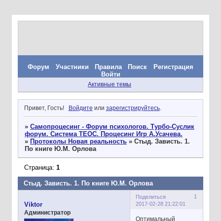
Форум
Участники
Правила
Поиск
Регистрация
Войти
Активные темы
Привет, Гость!
Войдите
или
зарегистрируйтесь
.
»
Самопроцесинг - Форум психологов. Турбо-Суслик
форум. Система ТЕОС. Процесинг Игр А.Усачева.
»
Протоколы Новая реальность
»
Стыд. Зависть. 1.
По книге Ю.М. Орлова
Страница:
1
Стыд. Зависть. 1. По книге Ю.М. Орлова
1
Поделиться
2017-02-28 21:22:01
Viktor
Администратор
Оптимальный