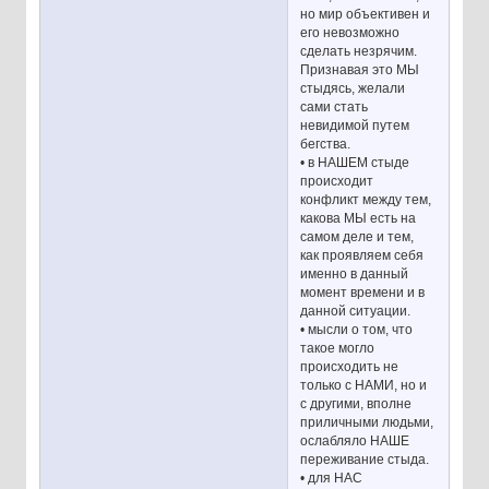
но мир объективен и
его невозможно
сделать незрячим.
Признавая это МЫ
стыдясь, желали
сами стать
невидимой путем
бегства.
• в НАШЕМ стыде
происходит
конфликт между тем,
какова МЫ есть на
самом деле и тем,
как проявляем себя
именно в данный
момент времени и в
данной ситуации.
• мысли о том, что
такое могло
происходить не
только с НАМИ, но и
с другими, вполне
приличными людьми,
ослабляло НАШЕ
переживание стыда.
• для НАС