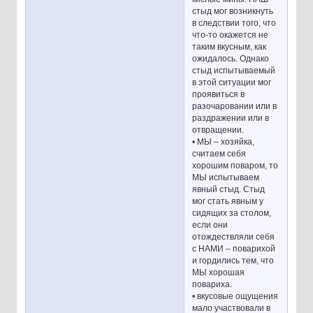
стыд мог возникнуть
в следствии того, что
что-то окажется не
таким вкусным, как
ожидалось. Однако
стыд испытываемый
в этой ситуации мог
проявиться в
разочаровании или в
раздражении или в
отвращении.
• МЫ – хозяйка,
считаем себя
хорошим поваром, то
МЫ испытываем
явный стыд. Стыд
мог стать явным у
сидящих за столом,
если они
отождествляли себя
с НАМИ – поварихой
и гордились тем, что
МЫ хорошая
повариха.
• вкусовые ощущения
мало участвовали в