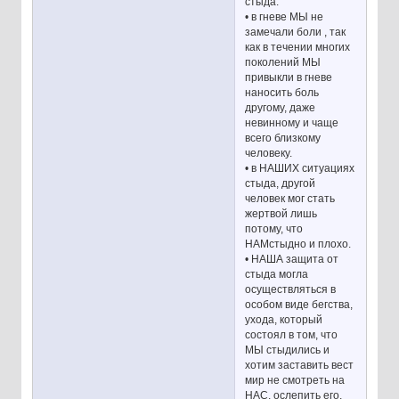
стыда.
• в гневе МЫ не
замечали боли , так
как в течении многих
поколений МЫ
привыкли в гневе
наносить боль
другому, даже
невинному и чаще
всего близкому
человеку.
• в НАШИХ ситуациях
стыда, другой
человек мог стать
жертвой лишь
потому, что
НАМстыдно и плохо.
• НАША защита от
стыда могла
осуществляться в
особом виде бегства,
ухода, который
состоял в том, что
МЫ стыдились и
хотим заставить вест
мир не смотреть на
НАС, ослепить его,