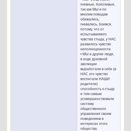
гневные, боязливые,
так как МЫ и по
многим поводам
обижались,
гневались, боимся,
потому, что от
испытываемого
чувства стыда, у НАС
развилось чувство
неполноценности.
• МЫ и другие люди,
в ходе духовной
эволюции
выработали в себе (в
НАС это чувство
воспитали НАШИ
родители)
способность к стыду
и тем самым
усовершенствовали
систему
общественного
управления своим
поведением в
интересах этого
общества.