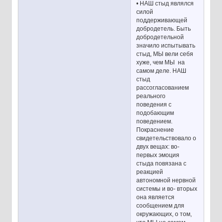
• НАШ стыд являлся
силой
поддерживающей
добродетель. Быть
добродетельной
значило испытывать
стыд, МЫ вели себя
хуже, чем МЫ на
самом деле. НАШ
стыд
рассогласованием
реального
поведения с
подобающим
поведением.
Покраснение
свидетельствовало о
двух вещах: во-
первых эмоция
стыда повязана с
реакцией
автономной нервной
системы и во- вторых
она является
сообщением для
окружающих, о том,