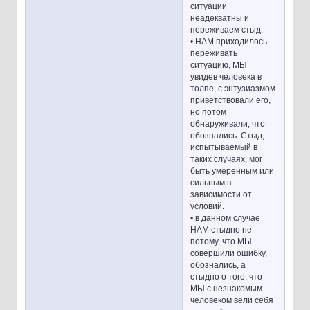
ситуации
неадекватны и
переживаем стыд.
• НАМ приходилось
переживать
ситуацию, МЫ
увидев человека в
толпе, с энтузиазмом
приветствовали его,
но потом
обнаруживали, что
обознались. Стыд,
испытываемый в
таких случаях, мог
быть умеренным или
сильным в
зависимости от
условий.
• в данном случае
НАМ стыдно не
потому, что МЫ
совершили ошибку,
обознались, а
стыдно о того, что
МЫ с незнакомым
человеком вели себя