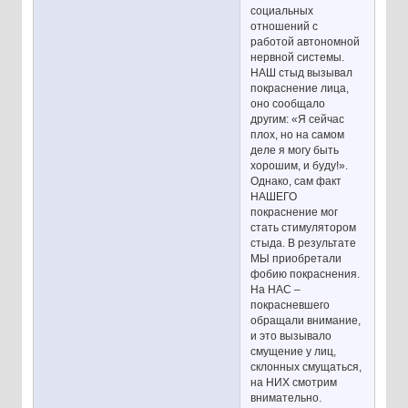
социальных
отношений с
работой автономной
нервной системы.
НАШ стыд вызывал
покраснение лица,
оно сообщало
другим: «Я сейчас
плох, но на самом
деле я могу быть
хорошим, и буду!».
Однако, сам факт
НАШЕГО
покраснение мог
стать стимулятором
стыда. В результате
МЫ приобретали
фобию покраснения.
На НАС –
покрасневшего
обращали внимание,
и это вызывало
смущение у лиц,
склонных смущаться,
на НИХ смотрим
внимательно.