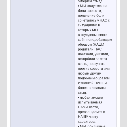
эмоцией стыда.
• МЫ жалуемся на
боли в животе,
появление боли
сочеталось у НАС с
ситуациями в
которых МЫ
вынуждены вести
себя неподобающим
образом (НАШИ
родители НАС
наказали, унизили,
оскорбили за это)
врать, поступать
против совести или
любым другим
подобным образом.
Изнанкой НАШЕЙ
болезни являлся
стыд.
• любая эмоция
испытываемая
НАМИ часто,
превращаемся в
НАШУ черту
характера.
• МЫ обидчивые,