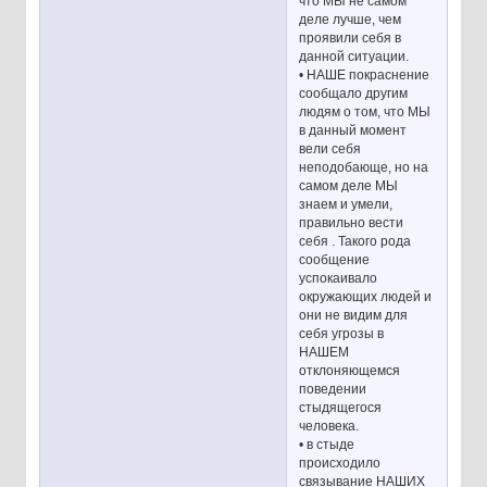
что МЫ не самом
деле лучше, чем
проявили себя в
данной ситуации.
• НАШЕ покраснение
сообщало другим
людям о том, что МЫ
в данный момент
вели себя
неподобающе, но на
самом деле МЫ
знаем и умели,
правильно вести
себя . Такого рода
сообщение
успокаивало
окружающих людей и
они не видим для
себя угрозы в
НАШЕМ
отклоняющемся
поведении
стыдящегося
человека.
• в стыде
происходило
связывание НАШИХ