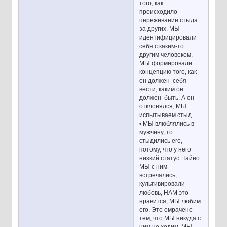
того, как
происходило
переживание стыда
за других. МЫ
идентифицировали
себя с каким-то
другим человеком,
МЫ формировали
концепцию того, как
он должен себя
вести, каким он
должен быть. А он
отклонялся, МЫ
испытываем стыд.
• МЫ влюблялись в
мужчину, то
стыдились его,
потому, что у него
низкий статус. Тайно
МЫ с ним
встречались,
культивировали
любовь, НАМ это
нравится, МЫ любим
его. Это омрачено
тем, что МЫ никуда с
ним не ходим, МЫ