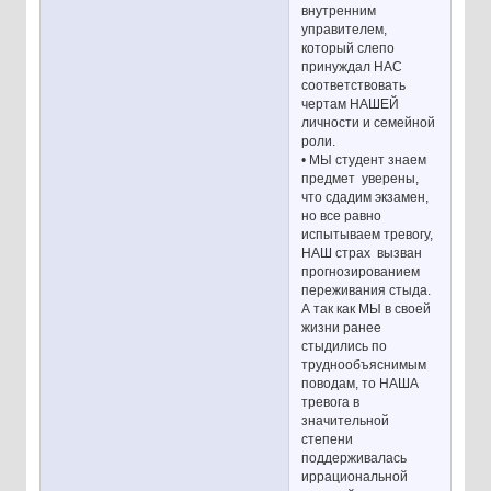
внутренним
управителем,
который слепо
принуждал НАС
соответствовать
чертам НАШЕЙ
личности и семейной
роли.
• МЫ студент знаем
предмет уверены,
что сдадим экзамен,
но все равно
испытываем тревогу,
НАШ страх вызван
прогнозированием
переживания стыда.
А так как МЫ в своей
жизни ранее
стыдились по
труднообъяснимым
поводам, то НАША
тревога в
значительной
степени
поддерживалась
иррациональной