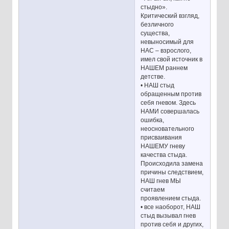
стыдно».
Критический взгляд,
безличного
существа,
невыносимый для
НАС – взрослого,
имел свой источник в
НАШЕМ раннем
детстве.
• НАШ стыд
обращенным против
себя гневом. Здесь
НАМИ совершалась
ошибка,
неосновательного
присваивания
НАШЕМУ гневу
качества стыда.
Происходила замена
причины следствием,
НАШ гнев МЫ
считаем
проявлением стыда.
• все наоборот, НАШ
стыд вызывал гнев
против себя и других,