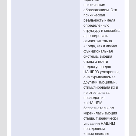
психическим
образованием. Эта
психическая
реальность имела
определенную
структуру и способна
а реагировать
самостоятельно.
• Когда, как и любая
функциональная
система, эмоция
стыда а почти
недоступна для
НАШЕГО умозрения,
она скрывалась за
другими эмоциями,
стимулировала их и
не отвечала за
последствия
• в НАШЕМ
бессознательном
коренилась эмоция
стыда, тиранически
управляя НАШИМ
поведением.
• стыд являлся