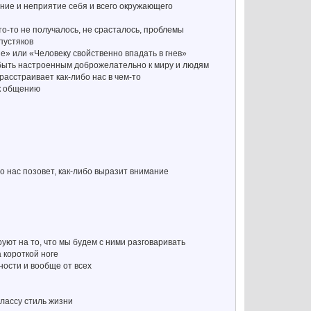
ние и неприятие себя и всего окружающего
что-то не получалось, не срасталось, проблемы
пустяков
е» или «Человеку свойственно впадать в гнев»
 быть настроенным доброжелательно к миру и людям
расстраивает как-либо нас в чем-то
 к общению
-то нас позовет, как-либо выразит внимание
руют на то, что мы будем с ними разговаривать
 короткой ноге
ности и вообще от всех
лассу стиль жизни