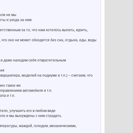
были не мы
оты и ухода за ним
етственным за то, что нам хотелось выпить, курить,
о, что оно не может обходится без сна, отдыха, еды, воды
т, и даже находим себя отвратительным
ния
арцнегера, моделей на подиуме и т.п.) – считаем, что
чно такое же
 управлением автомобиля и т.п.
па и т.п.
тело, улучшить его в любом виде
тело и мы вынуждены с ним страдать
мпературы, жаждой, голодом, механическими,