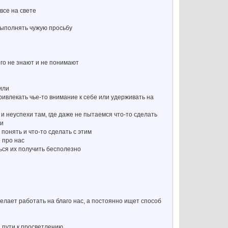
все на свете
 выполнять чужую просьбу
его не знают и не понимают
или
ривлекать чье-то внимание к себе или удерживать на
и неуспехи там, где даже не пытаемся что-то сделать
ли
понять и что-то сделать с этим
 про нас
ться их получить бесполезно
желает работать на благо нас, а постоянно ищет способ
а пути к просветлению