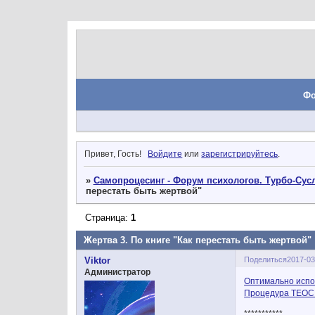
Ф
Привет, Гость!
Войдите
или
зарегистрируйтесь
.
»
Самопроцесинг - Форум психологов. Турбо-Сусл
перестать быть жертвой"
Страница:
1
Жертва 3. По книге "Как перестать быть жертвой"
Поделиться
2017-03
Viktor
Администратор
Оптимально испо
Процедура ТЕОС 
***********