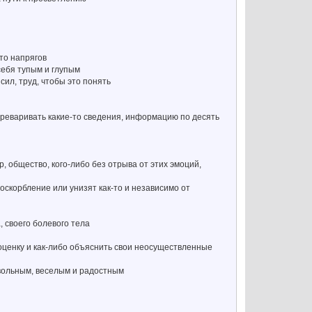
-то напрягов
 себя тупым и глупым
сил, труд, чтобы это понять
переваривать какие-то сведения, информацию по десять
 общество, кого-либо без отрыва от этих эмоций,
 оскорбление или унизят как-то и независимо от
 своего болевого тела
оценку и как-либо объяснить свои неосуществленные
вольным, веселым и радостным