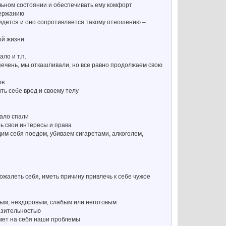
альном состоянии и обеспечивать ему комфорт
держанию
придется и оно сопротивляется такому отношению –
ой жизни
ло и т.п.
 печень, мы откашливали, но все равно продолжаем свою
ов
ть себе вред и своему телу
мало спали
ь свои интересы и права
едим себя поедом, убиваем сигаретами, алкоголем,
ожалеть себя, иметь причину привлечь к себе чужое
ным, нездоровым, слабым или неготовым
азительностью
зьмет на себя наши проблемы