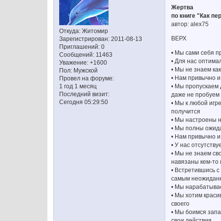
Жертва
по книге "Как п
автор: alex75
Откуда:
Житомир
ВЕРХ
Зарегистрирован
: 2011-08-13
Приглашений:
0
• Мы сами себя 
Сообщений:
11463
• Для нас оптима
Уважение:
+1600
• Мы не знаем ка
Пол:
Мужской
• Нам привычно и
Провел на форуме:
• Мы пропускаем 
1 год 1 месяц
Последний визит:
даже не пробуем 
Сегодня 05:29:50
• Мы к любой игр
получится
• Мы настроены на
• Мы полны ожид
• Нам привычно и
• У нас отсутств
• Мы не знаем св
навязаны кем-то
• Встретившись с
самым неожидан
• Мы нарабатывае
• Мы хотим крас
своего
• Мы боимся запа
свои действия