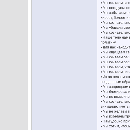
• Мы считаем важ
• Мы негодуем, н
• Мы забываем о 
хиреет, болеет и
• Мы сознательно
• Мы убивали сво
• Мы сознательно
• Наше тело нам 
политику
• Для нас находи
• Мы ощущаем себ
• Мы считаем себ
• Мы считаем себ
• Мы считаем, чт
• Мы считаем вин
• Из-за невозмож
нездоровым обра
• Мы запрещаем 
• Мы блокировали
• Мы не позволяе
• Мы сознательно
внимание, иметь 
• Мы не желаем т
• Мы избегаем тр
• Нам удобно пр
• Мы хотим, чтоб