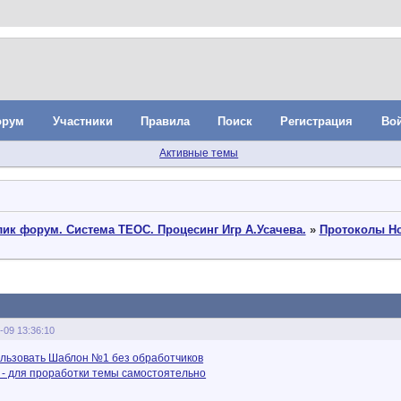
орум
Участники
Правила
Поиск
Регистрация
Во
Активные темы
ик форум. Система ТЕОС. Процесинг Игр А.Усачева.
»
Протоколы Но
-09 13:36:10
льзовать Шаблон №1 без обработчиков
- для проработки темы самостоятельно