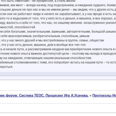
, что быть «ментом» - не профессия, а стиль жизни
 живем, как мент – всегда начеку, под подозрением, в ожидании худшего, бои
ольшие деньги не про нас и мы не имеем денег – мы видим, что у других есть 
 если они не работают нигде и ничего не зарабатывают, а у нас вроде и есть з
ого-то и вздыхаем от того, что у него есть и деньги, и машина, и все хорошо, а
ду, жалость к себе от того, что нас, по нашему мнению незаслуженно унизили
ожностей, способностей
ем себя богатыми, значительными, важными, авторитетными, большой шишко
 себя красноречивым, изобретательным, способным, умным
 что у нас много друзей и мы востребованы в группе, семье, обществе
 что у нас есть деньги, машина, дом и вообще все тип-топ
сь в начале пути, а рассматриваем неудачи как приобретение нового опыта 
етение нового опыта важнее достигнутой цели – поэтому мы всегда в преодол
вку на ожидания, отвечающие нашим реальным способностям
избежным столкновениям с теми, кто попробует встать на нашем пути – то ест
бороться.
ик форум. Система ТЕОС. Процесинг Игр А.Усачева.
»
Протоколы Но