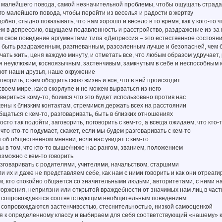
о малейшего повода, самой незначительной проблемы, чтобы ощущать страда
го малейшего повода, чтобы перейти из веселья и радости в жертву
добно, стыдно показывать, что нам хорошо и весело в то время, как у кого-то 
ем в депрессию, ощущаем подавленность и расстройство, раздражение из-за 
 свое поведение аргументами типа «Депрессия – это естественное состояни
то быть раздраженным, разгневанным, разозленным лучше и безопасней, чем
чать жить, ценя каждую минуту, и отметать все, что любым образом удручает, 
бя неуклюжим, косноязычным, застенчивым, замкнутым в себе и неспособным
ают наши друзья, наше окружение
говорить, с кем обсудить свою жизнь и все, что в ней происходит
своем мире, как в скорлупе и не можем вырваться из него
вериться кому-то, боимся что это будет использовано против нас
ены к близким контактам, стремимся держать всех на расстоянии
бщаться с кем-то, разговаривать, быть в близких отношениях
сто так подойти, заговорить, поговорить с кем-то, а всегда ожидаем, что кто
что кто-то подумает, скажет, если мы будем разговаривать с кем-то
 об общественном мнении, если нас увидят с кем-то
ы в том, что кто-то выше/ниже нас рангом, званием, положением
озможно с кем-то говорить
зговаривать с родителями, учителями, начальством, старшими
и их и даже не представляем себе, как нам с ними говорить и как они отреаги
м, кто спокойно общается со значительными людьми, авторитетами, с ними на
оржения, неприязни или открытой враждебности от значимых нам лиц в част
 сопровождаются соответствующим необщительным поведением
 сопровождаются застенчивостью, стеснительностью, низкой самооценкой
я к определенному классу и выбираем для себя соответствующий «нашему» к