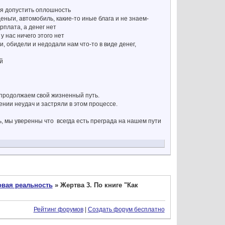
мся допустить оплошность
деньги, автомобиль, какие-то иные блага и не знаем-
арплата, а денег нет
 у нас ничего этого нет
, обидели и недодали нам что-то в виде денег,
й
и продолжаем свой жизненный путь.
ении неудач и застряли в этом процессе.
ь, мы уверенны что всегда есть преграда на нашем пути
вая реальность
»
Жертва 3. По книге "Как
Рейтинг форумов
|
Создать форум бесплатно