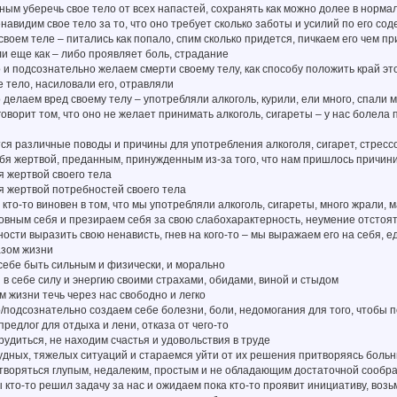
ным уберечь свое тело от всех напастей, сохранять как можно долее в норм
енавидим свое тело за то, что оно требует сколько заботы и усилий по его со
своем теле – питались как попало, спим сколько придется, пичкаем его чем 
ли еще как – либо проявляет боль, страдание
 и подсознательно желаем смерти своему телу, как способу положить край эт
е тело, насиловали его, отравляли
 делаем вред своему телу – употребляли алкоголь, курили, ели много, спали ма
говорит том, что оно не желает принимать алкоголь, сигареты – у нас болела
тся различные поводы и причины для употребления алкоголя, сигарет, стресс
я жертвой, преданным, принужденным из-за того, что нам пришлось причини
я жертвой своего тела
я жертвой потребностей своего тела
о кто-то виновен в том, что мы употребляли алкоголь, сигареты, много жрали, 
овным себя и презираем себя за свою слабохарактерность, неумение отстоят
ности выразить свою ненависть, гнев на кого-то – мы выражаем его на себя, 
зом жизни
себе быть сильным и физически, и морально
 в себе силу и энергию своими страхами, обидами, виной и стыдом
м жизни течь через нас свободно и легко
/подсознательно создаем себе болезни, боли, недомогания для того, чтобы п
предлог для отдыха и лени, отказа от чего-то
рудиться, не находим счастья и удовольствия в труде
удных, тяжелых ситуаций и стараемся уйти от их решения притворяясь боль
итворяться глупым, недалеким, простым и не обладающим достаточной сообр
ы кто-то решил задачу за нас и ожидаем пока кто-то проявит инициативу, во