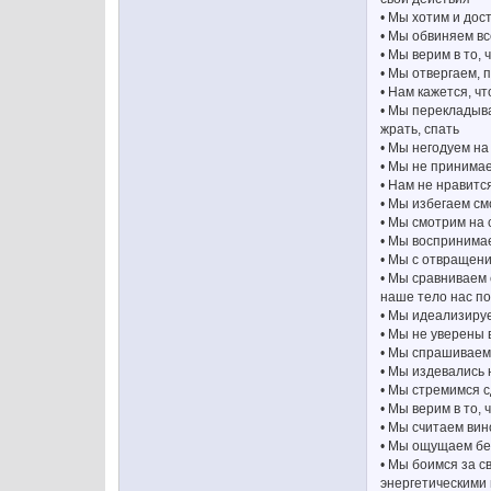
• Мы хотим и дос
• Мы обвиняем все
• Мы верим в то, 
• Мы отвергаем, 
• Нам кажется, ч
• Мы перекладыва
жрать, спать
• Мы негодуем на 
• Мы не принимае
• Нам не нравитс
• Мы избегаем см
• Мы смотрим на 
• Мы воспринимае
• Мы с отвращен
• Мы сравниваем 
наше тело нас по
• Мы идеализируе
• Мы не уверены 
• Мы спрашиваем 
• Мы издевались 
• Мы стремимся с
• Мы верим в то,
• Мы считаем вин
• Мы ощущаем бес
• Мы боимся за с
энергетическими