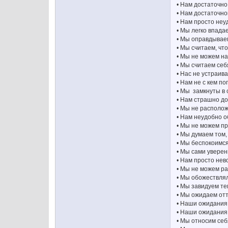
• Нам достаточн
• Нам достаточно
• Нам просто неу
• Мы легко впада
• Мы оправдываем
• Мы считаем, ч
• Мы не можем на
• Мы считаем се
• Нас не устраив
• Нам не с кем по
• Мы замкнуты в 
• Нам страшно до
• Мы не располож
• Нам неудобно о
• Мы не можем про
• Мы думаем том, 
• Мы беспокоимся
• Мы сами уверен
• Нам просто нев
• Мы не можем ра
• Мы обожествлял
• Мы завидуем те
• Мы ожидаем отт
• Наши ожидания
• Наши ожидания
• Мы относим себ