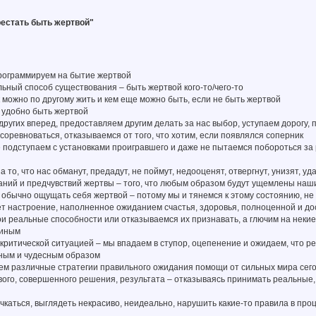
ерестать быть жертвой"
программируем на бытие жертвой
льный способ существования – быть жертвой кого-то/чего-то
к можно по другому жить и кем еще можно быть, если не быть жертвой
 удобно быть жертвой
других вперед, предоставляем другим делать за нас выбор, уступаем дорогу,
соревноваться, отказываемся от того, что хотим, если появлялся соперник
е подступаем с установками проигравшего и даже не пытаемся побороться за р
 то, что нас обманут, предадут, не поймут, недооценят, отвергнут, унизят, уд
аний и предчувствий жертвы – того, что любым образом будут ущемлены наш
 обычно ощущать себя жертвой – потому мы и тянемся к этому состоянию, н
ует настроение, наполненное ожиданием счастья, здоровья, полноценной и д
ои реальные способности или отказываемся их признавать, а глючим на нек
 иным
 критической ситуацией – мы впадаем в ступор, оцепенение и ожидаем, что р
ным и чудесным образом
м различные стратегии правильного ожидания помощи от сильных мира сего, 
ивого, совершенного решения, результата – отказываясь принимать реальны
чкаться, выглядеть некрасиво, неидеально, нарушить какие-то правила в пр