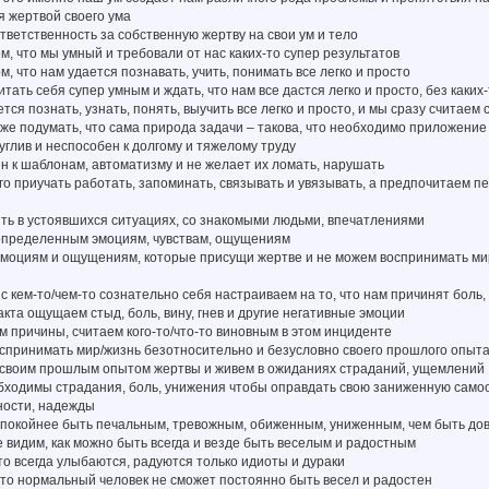
я жертвой своего ума
тветственность за собственную жертву на свои ум и тело
ом, что мы умный и требовали от нас каких-то супер результатов
м, что нам удается познавать, учить, понимать все легко и просто
тать себя супер умным и ждать, что нам все дастся легко и просто, без каких
ется познать, узнать, понять, выучить все легко и просто, и мы сразу считаем
же подумать, что сама природа задачи – такова, что необходимо приложение 
пуглив и неспособен к долгому и тяжелому труду
н к шаблонам, автоматизму и не желает их ломать, нарушать
го приучать работать, запоминать, связывать и увязывать, а предпочитаем 
ть в устоявшихся ситуациях, со знакомыми людьми, впечатлениями
 определенным эмоциям, чувствам, ощущениям
эмоциям и ощущениям, которые присущи жертве и не можем воспринимать мир,
 с кем-то/чем-то сознательно себя настраиваем на то, что нам причинят боль,
акта ощущаем стыд, боль, вину, гнев и другие негативные эмоции
 причины, считаем кого-то/что-то виновным в этом инциденте
спринимать мир/жизнь безотносительно и безусловно своего прошлого опыта,
 своим прошлым опытом жертвы и живем в ожиданиях страданий, ущемлений
обходимы страдания, боль, унижения чтобы оправдать свою заниженную само
ности, надежды
 спокойнее быть печальным, тревожным, обиженным, униженным, чем быть до
е видим, как можно быть всегда и везде быть веселым и радостным
что всегда улыбаются, радуются только идиоты и дураки
 что нормальный человек не сможет постоянно быть весел и радостен