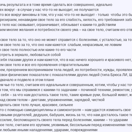
тичь результата и в тоже время сделать все совершенно, идеально
х вокруг - в случае у нас что-то не выходит, не получается
что все вокруг виновны в том, что у нас что-то не выходит - только чтобы это 
презираем, ненавидим свое тело за его слабость, хилость, его требования заб
то тело нас сковывает, ограничивает, обязывает к каким-то действиям
ем многие желания и потребности своего ума – на свое тело, считаем его отв
свое тело за то, что оно не может справится с болезнями, с усталостью, за т
м свое тело за то, что оно нам кажется слабым, некрасивым, не ловким
я свое тело полностью или какие-то его части
отреть в зеркало, любоваться собой
себя глазами других и нам кажется, что в нас ничего хорошего и красивого не
м свое тело и все его проявления отвратительными
ием, презрением воспринимаем тела людей, их потребности, нужды, проявле
свои физические показатели с показателями других людей (типа Брюса ЛИ, Шв
дкачало и подвело в этом плане
м чье-то тело, считаем его идеальным и совершенным, хотим, чтобы у нас то
в том, что мы справимся с какими-то задачами – починкой техники, ремонтом,
себя – за что нам досталось такое тело, такие кривые руки, большой живот, жо
над своим телом – диетами, упражнениями, зарядкой, чисткой
делать свое тело лучше, красивее, сильнее
 что с помощью самодисциплины и самоконтроля – нам удастся изменить свое 
овными родителей, дедушек, бабушек, жизнь за то, что нам досталось такое 
силие, беспомощность своего тела перед болезнями, какими – то ударами
вое тело, считаем его хрупким, уязвимым, бессильным перед изменениями те
 и любыми иными нападениями, ударами, повреждениями