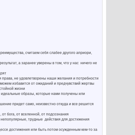
 преимущества, считаем себя слабее другого априори,
езультат, а заранее уверены в том, что у нас ничего не
арят
и права, не удовлетворены наши желания и потребности
е можем избавится от ожиданий и предчувствий жертвы
остойной жизни
ие идеальные образы, которые нами получены или
ешение придет само, неизвестно откуда и все решится
от бога, от вселенной, от подсознания
е, непопулярные, трудные действия для достижения
оцессе достижения или быть потом осужденным кем-то за