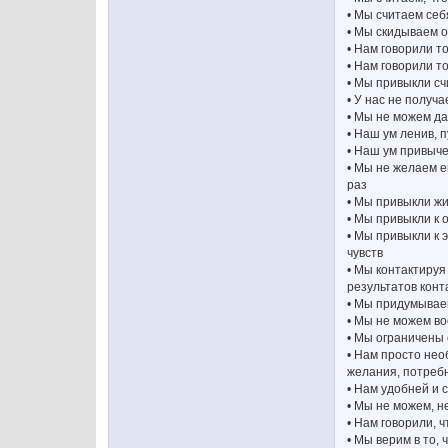
• Мы считаем себ
• Мы скидываем о
• Нам говорили т
• Нам говорили то
• Мы привыкли счи
• У нас не получа
• Мы не можем да
• Наш ум ленив, 
• Наш ум привыче
• Мы не желаем е
раз
• Мы привыкли жи
• Мы привыкли к
• Мы привыкли к 
чувств
• Мы контактируя
результатов конт
• Мы придумываем
• Мы не можем во
• Мы ограничены
• Нам просто не
желания, потреб
• Нам удобней и
• Мы не можем, н
• Нам говорили, 
• Мы верим в то,