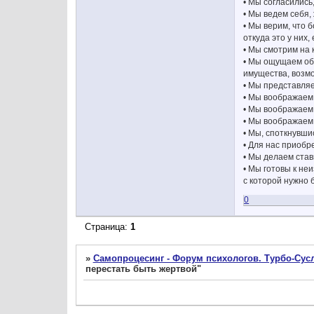
• Мы согласились
• Мы ведем себя,
• Мы верим, что б
откуда это у них,
• Мы смотрим на к
• Мы ощущаем оби
имущества, возм
• Мы представля
• Мы воображаем
• Мы воображаем,
• Мы воображаем,
• Мы, споткнувши
• Для нас приобр
• Мы делаем ста
• Мы готовы к не
с которой нужно 
0
Страница:
1
»
Самопроцесинг - Форум психологов. Турбо-Сусл
перестать быть жертвой"