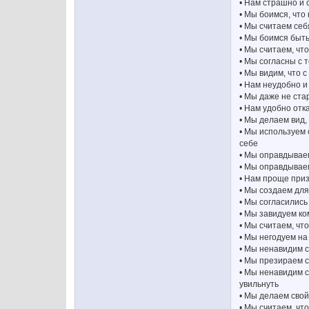
• Нам страшно и 
• Мы боимся, что
• Мы считаем себ
• Мы боимся быть
• Мы считаем, чт
• Мы согласны с т
• Мы видим, что 
• Нам неудобно и
• Мы даже не ста
• Нам удобно отк
• Мы делаем вид,
• Мы используем 
себе
• Мы оправдываем
• Мы оправдываем
• Нам проще приз
• Мы создаем для
• Мы согласились
• Мы завидуем ком
• Мы считаем, чт
• Мы негодуем на 
• Мы ненавидим с
• Мы презираем се
• Мы ненавидим с
увильнуть
• Мы делаем свой
• Мы считаем, чт