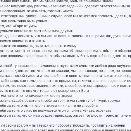
стыдно показывать, что мы умнее кого-то, больше понимаем, знаем
 на нас нагрузят кучу работы, навешают заданий и сделают ответственным за 
я неспособным отказывать, говорить «нет»
 отвергнутыми, униженными в случае, если мы откажемся помогать , делать,
о нам невыгодно быть умным
ем, что: «Горе от ума»
с умными никто не желает общаться, дружить
 стыдно показывать, что мы что-то поняли, знаем – в то время, как другие нич
раемся понимать и вникать
азываться понимать, пытаться понять самому
 что нам ничего не понятно или говорили об этом и просим, чтобы нам объясн
свое непонимание, незнание, чтобы выглядеть, быть жертвой перед кем-то, п
 своей тупостью, непониманием, отсутствием смекалки любого рода неудачи 
ся перед кем-то тем, что нам не сказали, мы не слышали, не знаем, не поня
наться в своей тупости и неспособности понять, чем попытаться это осилить, 
 себя закрытые темы, непонятные предметы, техники, знания не для нас и не
 с тем, что некоторые знания, техники, способности есть врожденные и пыта
у-то в том, что ему что-то дано от рождения, от Бога
о мы ничего не понимаем и ничего не знаем
жизнь, судьбу, родителей, себя за то, что мы такой тупой, тугой, тормоз
ебя за то, что мы ничего не знаем и ни на что не способны
бя за то, что у нас не получается что-то понять, узнать, осознать
вой ум за то, что он нам создает преграды, рисует трудности, тормозит и не 
 ум своим врагом – пытаемся его побороть, победить, поставить на колени
о это именно наш ум создает нам различного рода проблемы и препятствия н