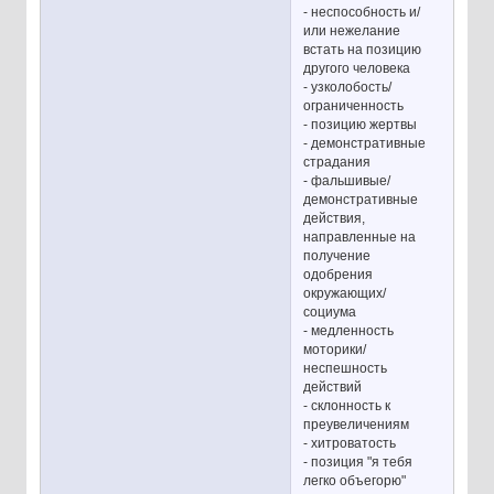
- неспособность и/
или нежелание
встать на позицию
другого человека
- узколобость/
ограниченность
- позицию жертвы
- демонстративные
страдания
- фальшивые/
демонстративные
действия,
направленные на
получение
одобрения
окружающих/
социума
- медленность
моторики/
неспешность
действий
- склонность к
преувеличениям
- хитроватость
- позиция "я тебя
легко объегорю"