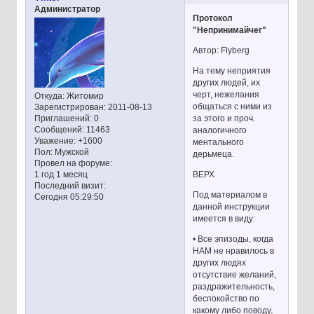
Администратор
Протокол
"Непринимайчег"
Автор: Flyberg
На тему неприятия
других людей, их
черт, нежелания
Откуда:
Житомир
общаться с ними из
Зарегистрирован
: 2011-08-13
за этого и проч.
Приглашений:
0
Сообщений:
11463
аналогичного
Уважение:
+1600
ментального
Пол:
Мужской
дерьмеца.
Провел на форуме:
ВЕРХ
1 год 1 месяц
Последний визит:
Под материалом в
Сегодня 05:29:50
данной инструкции
имеется в виду:
• Все эпизоды, когда
НАМ не нравилось в
других людях
отсутствие желаний,
раздражительность,
беспокойство по
какому либо поводу,