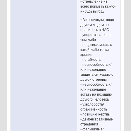
- стремление из
всего поиметь какую-
нибудь выгоду
• Все эпизоды, когда
другим людям не
нравилось в НАС:
- упорствование в
чем-либо
- несдвигаемость с
какой-либо точки
зрения
- негибкость
- неспособность и/
или нежелание
увидеть ситуацию с
другой стороны
- неспособность и/
или нежелание
встать на позицию
другого человека
- узколобость/
ограниченность
- позицию жертвы
- демонстративные
страдания
- фальшивые/