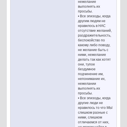
нежелание
выполнять их
просьбы.
• Все эпизоды, когда
другим людям не
нравилось в НАС
отсутствие желаний,
раздражительность,
беспокойство по
какому либо поводу,
не желание быть с
ними, нежелание
делать так как хотят
они, тупое
бездумное
подчинение им,
непонимание их,
нежелании
выполнять их
просьбы.
• Все эпизоды, когда
другие люди не
нравилось то что МЫ
слишком разные с
ними, слишком
отличаемся от них,
не можем найти в