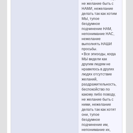
не желание быть с
НАМИ, нежелание
делать так как хотим
МЫ, тупое
бездумное
подчинение НАМ,
непонимание НАС,
нежелание
выполнять НАШИ
просьбы.
• Все эпизоды, когда
МЫ видели как
другим людям не
нравилось в других
людях отсутствие
желаний,
раздражительность,
беспокойство по
какому либо поводу,
не желание быть с
ними, нежелание
делать так как хотят
они, тупое
бездумное
подчинение им,
непонимание их,