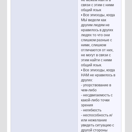
связи с этим с ними
общий язык
• Все эпизоды, когда
МЫ видели как
другим людям не
нравилось в других
людях то что они
слишком разные с
ними, слишком
отличаются от них,
не могут в связи с
этим найти с ними
общий язык.
• Все эпизоды, когда
НАМ не нравилось в
других:
- упорствование в
чем-либо
- несдвигаемость с
какой-либо точки
зрения
- негибкость
- неспособность и/
или нежелание
увидеть ситуацию с
другой стороны