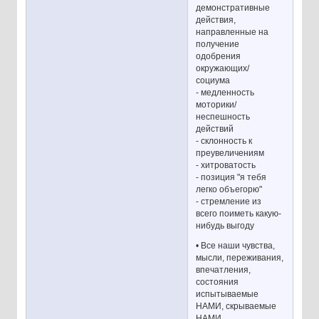
демонстративные
действия,
направленные на
получение
одобрения
окружающих/
социума
- медленность
моторики/
неспешность
действий
- склонность к
преувеличениям
- хитроватость
- позиция "я тебя
легко объегорю"
- стремление из
всего поиметь какую-
нибудь выгоду
• Все наши чувства,
мысли, переживания,
впечатления,
состояния
испытываемые
НАМИ, скрываемые
НАМИ,