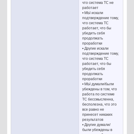
что система ТС не
работает
• МЫ искали
подтверждение тому,
что система ТС
работает, что бы
убедить себя
продолжать
проработки
• Другие искали
подтверждение тому,
что система ТС
работает, что бы
убедить себя
продолжать
проработки
• МЫ думали/были
убеждены в том, что
работа по системе
ТС бессмысленна,
бесполезна, что это
все равно не
принесет никаких
результатов
• Другие думали/
были убеждены в