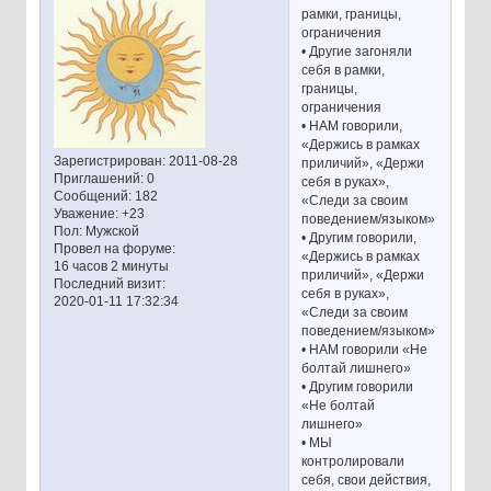
рамки, границы,
ограничения
• Другие загоняли
себя в рамки,
границы,
ограничения
• НАМ говорили,
«Держись в рамках
Зарегистрирован
: 2011-08-28
приличий», «Держи
Приглашений:
0
себя в руках»,
Сообщений:
182
«Следи за своим
Уважение:
+23
поведением/языком»
Пол:
Мужской
• Другим говорили,
Провел на форуме:
«Держись в рамках
16 часов 2 минуты
приличий», «Держи
Последний визит:
себя в руках»,
2020-01-11 17:32:34
«Следи за своим
поведением/языком»
• НАМ говорили «Не
болтай лишнего»
• Другим говорили
«Не болтай
лишнего»
• МЫ
контролировали
себя, свои действия,