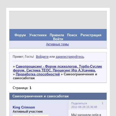
Форум
Участники
Правила
Поиск
Регистрация
Войти
Активные темы
Привет, Гость!
Войдите
или
зарегистрируйтесь
.
»
Самопроцесинг - Форум психологов. Турбо-Суслик
форум. Система ТЕОС. Процесинг Игр А.Усачева.
»
Проработка способностей
»
Самоограничения и
самосаботаж
Страница:
1
Самоограничения и самосаботаж
1
Поделиться
2011-08-28 15:36:48
King Crimson
Активный участник
МЫ загоняли себя в