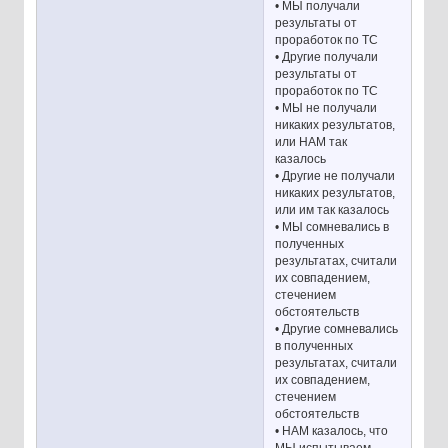
• МЫ получали
результаты от
проработок по ТС
• Другие получали
результаты от
проработок по ТС
• МЫ не получали
никаких результатов,
или НАМ так
казалось
• Другие не получали
никаких результатов,
или им так казалось
• МЫ сомневались в
полученных
результатах, считали
их совпадением,
стечением
обстоятельств
• Другие сомневались
в полученных
результатах, считали
их совпадением,
стечением
обстоятельств
• НАМ казалось, что