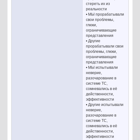
стереть их из
реальности
• МЫ прорабатывали
свои проблемы,
глюки,
ограничивающие
представления
• Другие
прорабатывали свои
проблемы, глюки,
ограничивающие
представления
• МЫ испытывали
неверие,
разочарование в
системе ТС,
сомневались в её
действенности,
эффективности
• Другие испытывали
неверие,
разочарование в
системе ТС,
сомневались в её
действенности,
эффективности