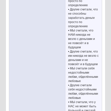
просто по
определению
• Другие считали, что
не способны
заработать деньги
просто по
определению
• МЫ считали, что
НАМ никогда не
везло с деньгами и
не повезёт и в
будущем
• Другие считали, что
им никогда не везло с
деньгами и не
повезёт и в будущем
• МЫ считали себя
недостойными
любви, обделёнными
любовью
• Другие считали
себя недостойными
любви, обделёнными
любовью
• МЫ считали, что у
НАС не может быть
большой и светлой