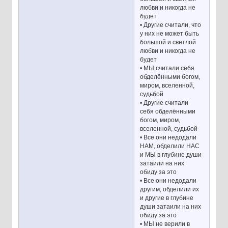
любви и никогда не
будет
• Другие считали, что
у них не может быть
большой и светлой
любви и никогда не
будет
• МЫ считали себя
обделёнными богом,
миром, вселенной,
судьбой
• Другие считали
себя обделёнными
богом, миром,
вселенной, судьбой
• Все они недодали
НАМ, обделили НАС
и МЫ в глубине души
затаили на них
обиду за это
• Все они недодали
другим, обделили их
и другие в глубине
души затаили на них
обиду за это
• МЫ не верили в