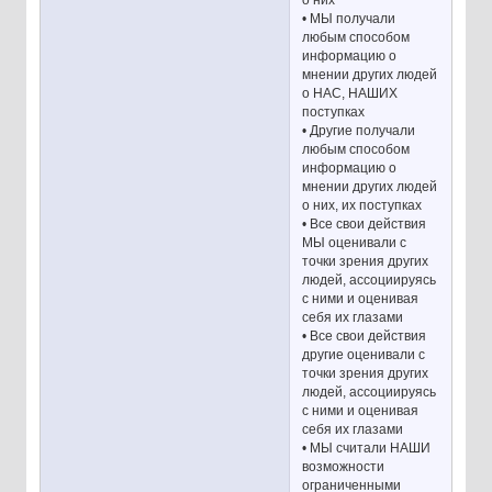
о них
• МЫ получали
любым способом
информацию о
мнении других людей
о НАС, НАШИХ
поступках
• Другие получали
любым способом
информацию о
мнении других людей
о них, их поступках
• Все свои действия
МЫ оценивали с
точки зрения других
людей, ассоциируясь
с ними и оценивая
себя их глазами
• Все свои действия
другие оценивали с
точки зрения других
людей, ассоциируясь
с ними и оценивая
себя их глазами
• МЫ считали НАШИ
возможности
ограниченными