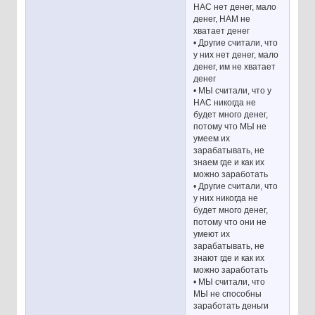
НАС нет денег, мало
денег, НАМ не
хватает денег
• Другие считали, что
у них нет денег, мало
денег, им не хватает
денег
• МЫ считали, что у
НАС никогда не
будет много денег,
потому что МЫ не
умеем их
зарабатывать, не
знаем где и как их
можно заработать
• Другие считали, что
у них никогда не
будет много денег,
потому что они не
умеют их
зарабатывать, не
знают где и как их
можно заработать
• МЫ считали, что
МЫ не способны
заработать деньги