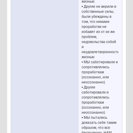
жизнью
• Другие не верили в
собственные силы,
были убеждены в
том, что никакие
проработки не
избавят их от их же
проблем,
недовольства собой
и
неудовлетворенности
жизнью
• МЫ саботировали и
сопротивлялись
проработкам
(осознанно, или
неосознанно)
• Другие
саботировали и
сопротивлялись
проработкам
(осознанно, или
неосознанно)
• МЫ пытались
доказать себе таким
образом, что все
бесполезно, НАМ