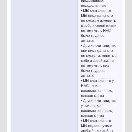
никудышные,
недоделанные
• МЫ считали, что
МЫ никогда ничего
не сможем изменить
в себе и своей жизни,
потому что у НАС
было трудное
детство
• Другие считали, что
они никогда ничего
не смогут изменить в
себе и своей жизни,
потому что у них
было трудное
детство
• МЫ считали, что у
НАС плохая
наследственность,
плохая карма
• Другие считали, что
у них плохая
наследственность,
плохая карма
• МЫ считали, что
МЫ недополучили
любви/недостойны