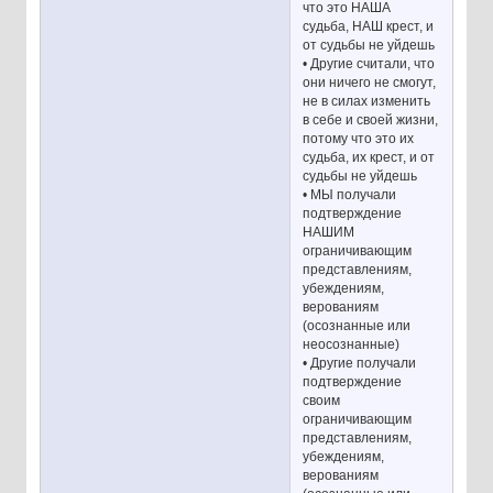
что это НАША
судьба, НАШ крест, и
от судьбы не уйдешь
• Другие считали, что
они ничего не смогут,
не в силах изменить
в себе и своей жизни,
потому что это их
судьба, их крест, и от
судьбы не уйдешь
• МЫ получали
подтверждение
НАШИМ
ограничивающим
представлениям,
убеждениям,
верованиям
(осознанные или
неосознанные)
• Другие получали
подтверждение
своим
ограничивающим
представлениям,
убеждениям,
верованиям