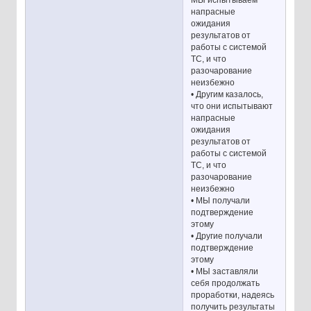
МЫ испытываем
напрасные
ожидания
результатов от
работы с системой
ТС, и что
разочарование
неизбежно
• Другим казалось,
что они испытывают
напрасные
ожидания
результатов от
работы с системой
ТС, и что
разочарование
неизбежно
• МЫ получали
подтверждение
этому
• Другие получали
подтверждение
этому
• МЫ заставляли
себя продолжать
проработки, надеясь
получить результаты