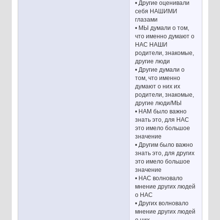
• Другие оценивали
себя НАШИМИ
глазами
• МЫ думали о том,
что именно думают о
НАС НАШИ
родители, знакомые,
другие люди
• Другие думали о
том, что именно
думают о них их
родители, знакомые,
другие люди/МЫ
• НАМ было важно
знать это, для НАС
это имело большое
значение
• Другим было важно
знать это, для других
это имело большое
значение
• НАС волновало
мнение других людей
о НАС
• Других волновало
мнение других людей