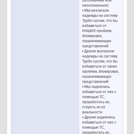
(осознанные или
неосознанные)
• МЫ возлагали
надежды на систему
Турбо-суслик, что бы
избавиться от
НАШИХ проблем,
блокировок,
ограничивающих
представлений
• Другие возлагали
надежды на систему
Турбо-суслик, что бы
избавиться от своих
проблем, блокировок,
ограничивающих
представлений
• МЫ надеялись
избавиться от них с
помощью ТС,
проработать их,
стереть их из
реальности
• Другие надеялись
избавиться от них с
помощью ТС,
проработать их,