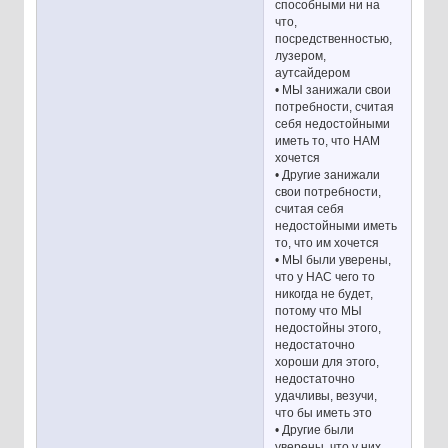
способными ни на
что,
посредственностью,
лузером,
аутсайдером
• МЫ занижали свои
потребности, считая
себя недостойными
иметь то, что НАМ
хочется
• Другие занижали
свои потребности,
считая себя
недостойными иметь
то, что им хочется
• МЫ были уверены,
что у НАС чего то
никогда не будет,
потому что МЫ
недостойны этого,
недостаточно
хороши для этого,
недостаточно
удачливы, везучи,
что бы иметь это
• Другие были
уверены, что у них