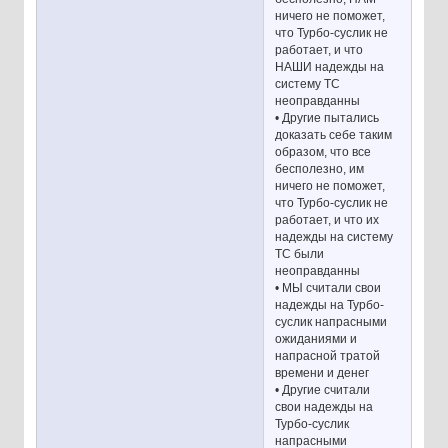
ничего не поможет,
что Турбо-суслик не
работает, и что
НАШИ надежды на
систему ТС
неоправданны
• Другие пытались
доказать себе таким
образом, что все
бесполезно, им
ничего не поможет,
что Турбо-суслик не
работает, и что их
надежды на систему
ТС были
неоправданны
• МЫ считали свои
надежды на Турбо-
суслик напрасными
ожиданиями и
напрасной тратой
времени и денег
• Другие считали
свои надежды на
Турбо-суслик
напрасными