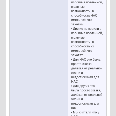
изобилие вселенной,
в равные
возможности, в
способность НАС
иметь всё, что
захотим
• Другие не верили в
изобилие вселенной,
в равные
возможности, в
способность их
иметь всё, что
захотят
• Для НАС это была
просто сказка,
далёкая от реальной
жизни и
недостижимая для
НАС
• Для других это
была просто сказка,
далёкая от реальной
жизни и
недостижимая для
них
• МЫ считали что у