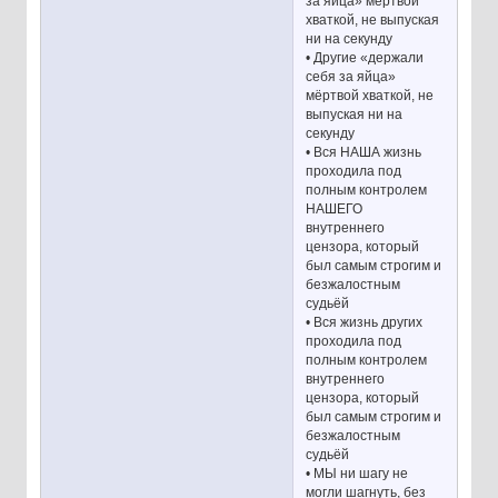
за яйца» мёртвой
хваткой, не выпуская
ни на секунду
• Другие «держали
себя за яйца»
мёртвой хваткой, не
выпуская ни на
секунду
• Вся НАША жизнь
проходила под
полным контролем
НАШЕГО
внутреннего
цензора, который
был самым строгим и
безжалостным
судьёй
• Вся жизнь других
проходила под
полным контролем
внутреннего
цензора, который
был самым строгим и
безжалостным
судьёй
• МЫ ни шагу не
могли шагнуть, без