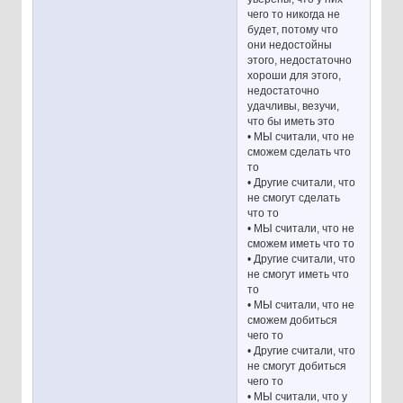
чего то никогда не
будет, потому что
они недостойны
этого, недостаточно
хороши для этого,
недостаточно
удачливы, везучи,
что бы иметь это
• МЫ считали, что не
сможем сделать что
то
• Другие считали, что
не смогут сделать
что то
• МЫ считали, что не
сможем иметь что то
• Другие считали, что
не смогут иметь что
то
• МЫ считали, что не
сможем добиться
чего то
• Другие считали, что
не смогут добиться
чего то
• МЫ считали, что у