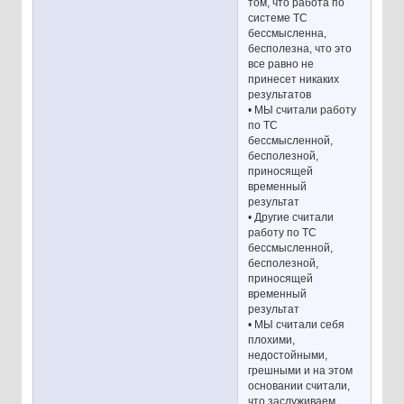
том, что работа по
системе ТС
бессмысленна,
бесполезна, что это
все равно не
принесет никаких
результатов
• МЫ считали работу
по ТС
бессмысленной,
бесполезной,
приносящей
временный
результат
• Другие считали
работу по ТС
бессмысленной,
бесполезной,
приносящей
временный
результат
• МЫ считали себя
плохими,
недостойными,
грешными и на этом
основании считали,
что заслуживаем