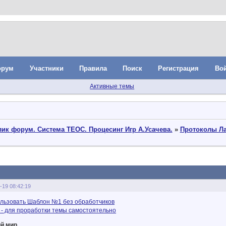
орум
Участники
Правила
Поиск
Регистрация
Во
Активные темы
ик форум. Система ТЕОС. Процесинг Игр А.Усачева.
»
Протоколы Лак
-19 08:42:19
льзовать Шаблон №1 без обработчиков
- для проработки темы самостоятельно
й мир.