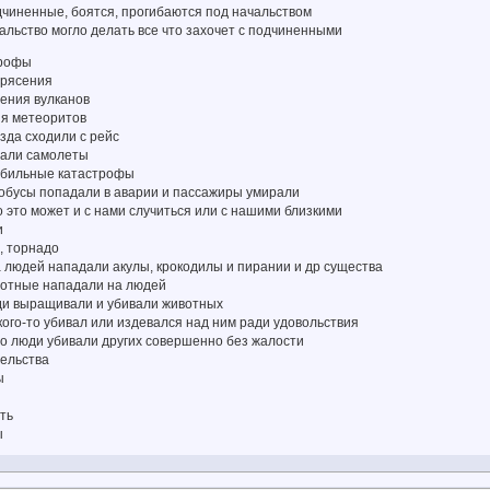
дчиненные, боятся, прогибаются под начальством
альство могло делать все что захочет с подчиненными
трофы
трясения
ения вулканов
я метеоритов
зда сходили с рейс
дали самолеты
обильные катастрофы
тобусы попадали в аварии и пассажиры умирали
это может и с нами случиться или с нашими близкими
и
, торнадо
 людей нападали акулы, крокодилы и пирании и др существа
вотные нападали на людей
ди выращивали и убивали животных
кого-то убивал или издевался над ним ради удовольствия
но люди убивали других совершенно без жалости
ельства
ы
ть
ы