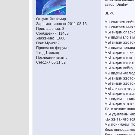
автор: Dmitriy
ВЕРХ
Откуда:
Житомир
Мы считаем себя
Зарегистрирован
: 2011-08-13
Мы считаем мир 
Приглашений:
0
МЫ видим опасно
Сообщений:
11463
Мы видим зло в 
Уважение:
+1600
МЫ видим жесток
Пол:
Мужской
Мы видим ненави
Провел на форуме:
МЫ видим плохие
1 год 1 месяц
Последний визит:
МЫ видим как кто
Сегодня 05:11:32
МЫ видим как с к
МЫ видим войну
Мы видим как люд
МЫ видим жесток
МЫ видим жесток
МЫ считаем что д
МЫ видим как жи
Мы видим, поним
МЫ видим что вся
Т.е. в основе на
МЫ удивлены как 
Как же так что в
Мы понимаем что 
Ведь природа мо
Весь принцип пр