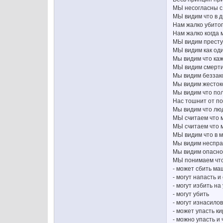
МЫ несогласны с
МЫ видим что в д
Нам жалко убитог
Нам жалко когда 
МЫ видим прест
МЫ видим как оди
Мы видим что каж
МЫ видим смерт
Мы видим беззак
Мы видим жесток
Мы видим что пол
Нас тошнит от по
Мы видим что люд
МЫ считаем что 
МЫ считаем что 
МЫ видим что в м
Мы видим неспра
Мы видим опасно
МЫ понимаем что 
- может сбить м
- могут напасть и
- могут избить на
- могут убить
- могут изнасило
- может упасть к
- можно упасть и