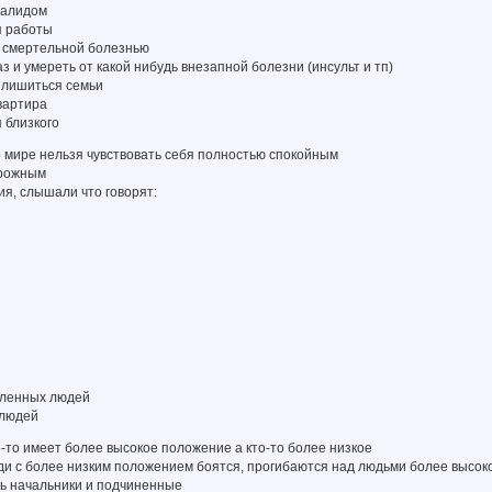
валидом
я работы
ь смертельной болезнью
аз и умереть от какой нибудь внезапной болезни (инсульт и тп)
 лишиться семьи
квартира
 близкого
 мире нельзя чувствовать себя полностью спокойным
орожным
я, слышали что говорят:
сленных людей
 людей
-то имеет более высокое положение а кто-то более низкое
ди с более низким положением боятся, прогибаются над людьми более высок
ть начальники и подчиненные