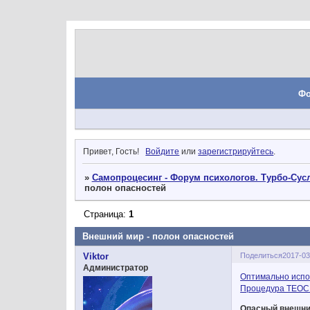
Ф
Привет, Гость!
Войдите
или
зарегистрируйтесь
.
»
Самопроцесинг - Форум психологов. Турбо-Сусл
полон опасностей
Страница:
1
Внешний мир - полон опасностей
Поделиться
2017-03
Viktor
Администратор
Оптимально испо
Процедура ТЕОС 
Опасный внешни