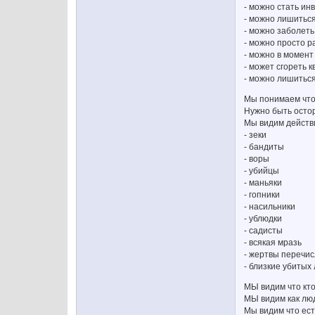
- можно стать ин
- можно лишитьс
- можно заболет
- можно просто р
- можно в момент
- может сгореть 
- можно лишиться
Мы понимаем что
Нужно быть ост
Мы видим действи
- зеки
- бандиты
- воры
- убийцы
- маньяки
- гопники
- насильники
- ублюдки
- садисты
- всякая мразь
- жертвы перечи
- близкие убитых
МЫ видим что кто
МЫ видим как лю
Мы видим что ес