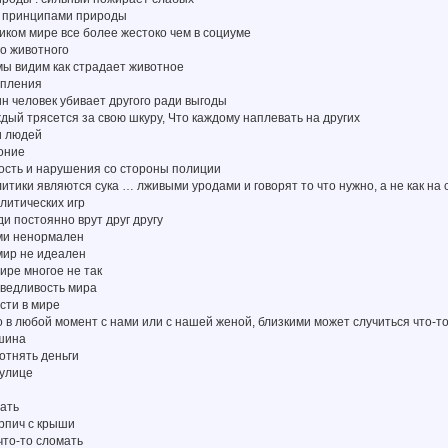
 принципами природы
иком мире все более жестоко чем в социуме
о животного
мы видим как страдает животное
упления
н человек убивает другого ради выгоды
дый трясется за свою шкуру, Что каждому наплевать на других
и людей
оние
ость и нарушения со стороны полиции
итики являются сука … лживыми уродами и говорят то что нужно, а не как на
литических игр
и постоянно врут друг другу
ми ненормален
мир не идеален
ире многое не так
ведливость мира
сти в мире
в любой момент с нами или с нашей женой, близкими может случиться что-то
ашина
 отнять деньги
 улице
вать
ирпич с крыши
 что-то сломать