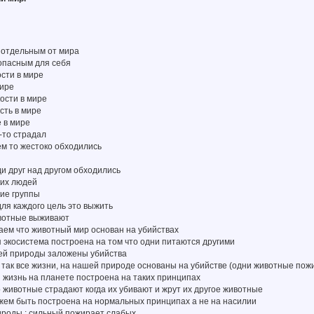
 отдельным от мира
опасным для себя
сти в мире
мире
ости в мире
сть в мире
 в мире
-то страдал
ем то жестоко обходились
и друг над другом обходились
их людей
ие группы
ля каждого цель это выжить
вотные выживают
аем что животный мир основан на убийствах
 экосистема построена на том что одни питаются другими
шей природы заложены убийства
так все жизни, на нашей природе основаны на убийстве (одни животные пож
ся жизнь на планете построена на таких принципах
животные страдают когда их убивают и жрут их другое животные
жем быть построена на нормальных принципах а не на насилии
ироды : сильный пожирает слабых