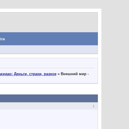
йти
идао: Деньги, страхи, разное
»
Внешний мир -
1