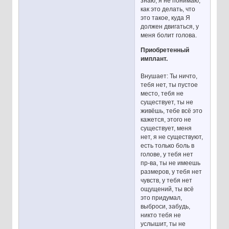
знаю, я не понимаю,
как это делать, что
это такое, куда Я
должен двигаться, у
меня болит голова.
Приобретенный
имплант.
Внушает: Ты ничто,
тебя нет, ты пустое
место, тебя не
существует, ты не
живёшь, тебе всё это
кажется, этого не
существует, меня
нет, я не существуют,
есть только боль в
голове, у тебя нет
пр-ва, ты не имеешь
размеров, у тебя нет
чувств, у тебя нет
ощущений, ты всё
это придумал,
выброси, забудь,
никто тебя не
услышит, ты не