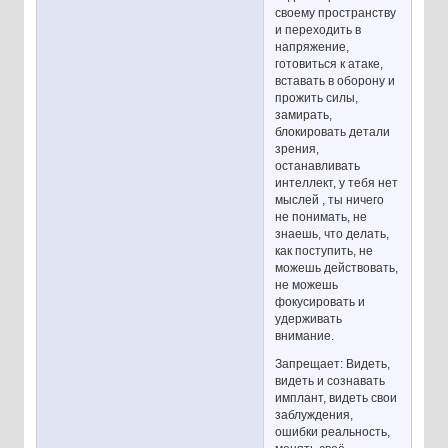
своему пространству
и переходить в
напряжение,
готовиться к атаке,
вставать в оборону и
прожить силы,
замирать,
блокировать детали
зрения,
останавливать
интеллект, у тебя нет
мыслей , ты ничего
не понимать, не
знаешь, что делать,
как поступить, не
можешь действовать,
не можешь
фокусировать и
удерживать
внимание.
Запрещает: Видеть,
видеть и сознавать
имплант, видеть свои
заблуждения,
ошибки реальность,