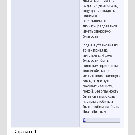
двигаться, думать,
видеть, чувствовать,
ощущать, ожидать,
понимать,
воспринимать,
любить, радоваться,
иметь здоровую
близость.
Идеи и установки из
точек привязки
импланта: Я хочу
близости, быть
понятым, принятым,
расслабиться, я
испытываю головную
боль, отдохнуть,
получить защиту,
покой, безопасность,
быть сытым, сухим,
чистым, любить и
быть любимым, быть
беззаботным.
0
Страница:
1