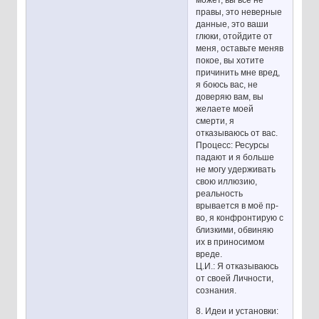
может, вы все не
правы, это неверные
данные, это ваши
глюки, отойдите от
меня, оставьте меняв
покое, вы хотите
причинить мне вред,
я боюсь вас, не
доверяю вам, вы
желаете моей
смерти, я
отказываюсь от вас.
Процесс: Ресурсы
падают и я больше
не могу удерживать
свою иллюзию,
реальность
врывается в моё пр-
во, я конфронтирую с
близкими, обвиняю
их в приносимом
вреде.
Ц.И.: Я отказываюсь
от своей Личности,
сознания.
8. Идеи и установки: