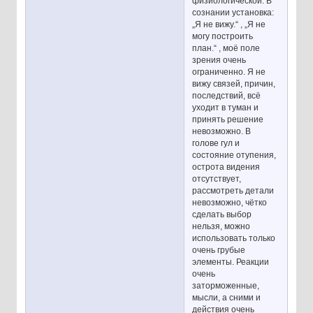
физиологической. В
сознании установка:
„Я не вижу.“ , „Я не
могу построить
план.“ , моё поле
зрения очень
ограниченно. Я не
вижу связей, причин,
последствий, всё
уходит в туман и
принять решение
невозможно. В
голове гул и
состояние отупения,
острота видения
отсутствует,
рассмотреть детали
невозможно, чётко
сделать выбор
нельзя, можно
использовать только
очень грубые
элементы. Реакции
очень
заторможенные,
мысли, а сними и
действия очень