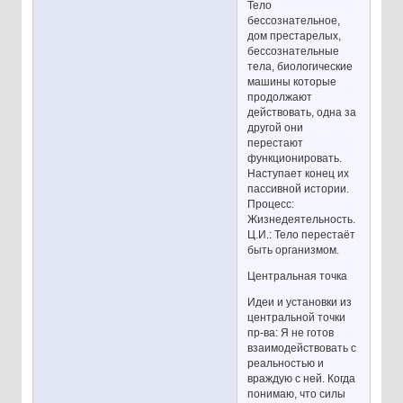
Тело
бессознательное,
дом престарелых,
бессознательные
тела, биологические
машины которые
продолжают
действовать, одна за
другой они
перестают
функционировать.
Наступает конец их
пассивной истории.
Процесс:
Жизнедеятельность.
Ц.И.: Тело перестаёт
быть организмом.
Центральная точка
Идеи и установки из
центральной точки
пр-ва: Я не готов
взаимодействовать с
реальностью и
враждую с ней. Когда
понимаю, что силы