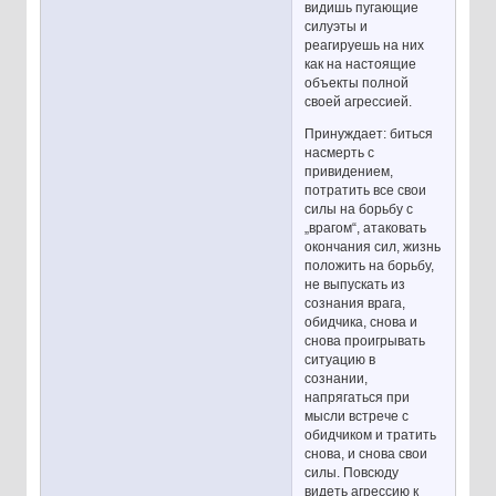
видишь пугающие
силуэты и
реагируешь на них
как на настоящие
объекты полной
своей агрессией.
Принуждает: биться
насмерть с
привидением,
потратить все свои
силы на борьбу с
„врагом“, атаковать
окончания сил, жизнь
положить на борьбу,
не выпускать из
сознания врага,
обидчика, снова и
снова проигрывать
ситуацию в
сознании,
напрягаться при
мысли встрече с
обидчиком и тратить
снова, и снова свои
силы. Повсюду
видеть агрессию к