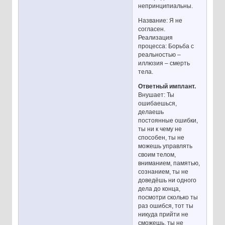
непринципиальны.
Название: Я не
согласен.
Реализация
процесса: Борьба с
реальностью –
иллюзия – смерть
тела.
Ответный имплант.
Внушает: Ты
ошибаешься,
делаешь
постоянные ошибки,
ты ни к чему не
способен, ты не
можешь управлять
своим телом,
вниманием, памятью,
сознанием, ты не
доведёшь ни одного
дела до конца,
посмотри сколько ты
раз ошибся, тот ты
никуда прийти не
сможешь, ты не