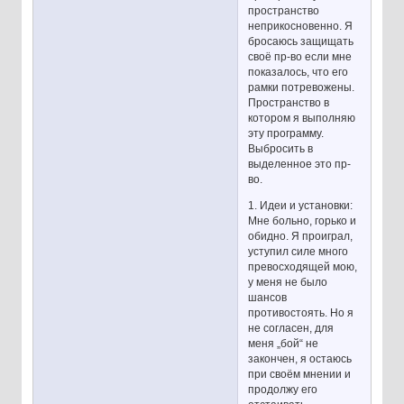
пространство
неприкосновенно. Я
бросаюсь защищать
своё пр-во если мне
показалось, что его
рамки потревожены.
Пространство в
котором я выполняю
эту программу.
Выбросить в
выделенное это пр-
во.
1. Идеи и установки:
Мне больно, горько и
обидно. Я проиграл,
уступил силе много
превосходящей мою,
у меня не было
шансов
противостоять. Но я
не согласен, для
меня „бой“ не
закончен, я остаюсь
при своём мнении и
продолжу его