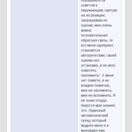
обращаюсь за
советом к
окружающим, смотрю
на их реакции,
запрашиваю их
оценки, мне очень
важна
положительная
обратная связь, те
кто меня одобряют,
становятся
авторитетами, своей
оценки нет,
установка „я не могу
охватить,
запомнить“. У меня
нет памяти, я не
владею памятью,
мне не запомнить,
мне не вспомнить. Я
не знаю откуда
берутся мои знания,
это „Чудесный
автоматический
склад, который
мудрее меня и я
вынужден ему