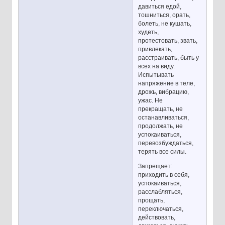
давиться едой,
тошниться, орать,
болеть, не кушать,
худеть,
протестовать, звать,
привлекать,
расстраивать, быть у
всех на виду.
Испытывать
напряжение в теле,
дрожь, вибрацию,
ужас. Не
прекращать, не
останавливаться,
продолжать, не
успокаиваться,
перевозбуждаться,
терять все силы.
Запрещает:
приходить в себя,
успокаиваться,
расслабляться,
прощать,
переключаться,
действовать,