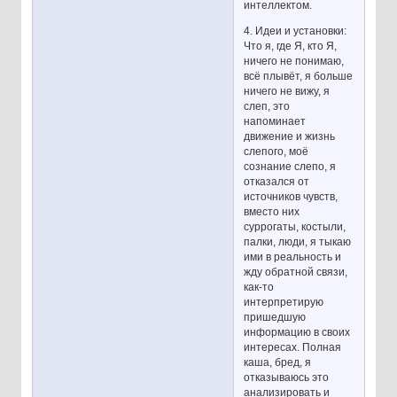
интеллектом.
4. Идеи и установки:
Что я, где Я, кто Я,
ничего не понимаю,
всё плывёт, я больше
ничего не вижу, я
слеп, это
напоминает
движение и жизнь
слепого, моё
сознание слепо, я
отказался от
источников чувств,
вместо них
суррогаты, костыли,
палки, люди, я тыкаю
ими в реальность и
жду обратной связи,
как-то
интерпретирую
пришедшую
информацию в своих
интересах. Полная
каша, бред, я
отказываюсь это
анализировать и