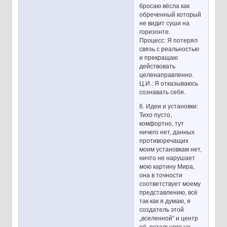
бросаю вёсла как
обреченный который
не видит суши на
горизонте.
Процесс: Я потерял
связь с реальностью
и прекращаю
действовать
целенаправленно.
Ц.И.: Я отказываюсь
сознавать себя.
6. Идеи и установки:
Тихо пусто,
комфортно, тут
ничего нет, данных
противоречащих
моим установкам нет,
ничто не нарушает
мою картину Мира,
она в точности
соответствует моему
представлению, всё
так как я думаю, я
создатель этой
„вселенной“ и центр