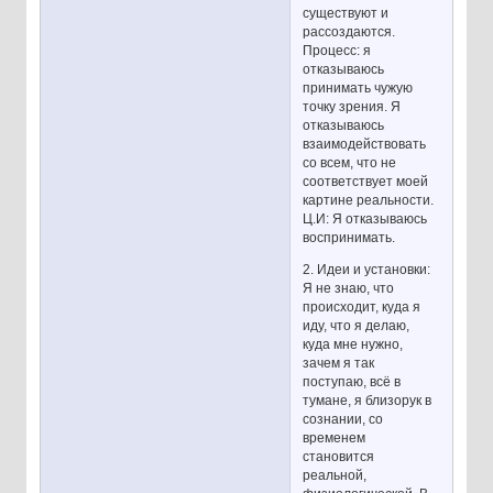
существуют и
рассоздаются.
Процесс: я
отказываюсь
принимать чужую
точку зрения. Я
отказываюсь
взаимодействовать
со всем, что не
соответствует моей
картине реальности.
Ц.И: Я отказываюсь
воспринимать.
2. Идеи и установки:
Я не знаю, что
происходит, куда я
иду, что я делаю,
куда мне нужно,
зачем я так
поступаю, всё в
тумане, я близорук в
сознании, со
временем
становится
реальной,