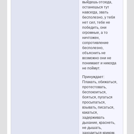
выйдешь отсюда,
останешься тут
навсегда, звать
бесполезно, у тебя
нет сил, тебе не
победить, они
огромные, а то
ничтожен,
сопротивление
бесполезно,
объяснить не
возможно они не
понимают и никогда
не поймут.
Принуждает:
Плакать, обижаться,
протестовать,
беспокоиться,
бояться, пугаться
просыпаться,
взывать, писаться,
какаться,
задерживать
дыхание, краснеть,
не дышать,
заходиться криком,