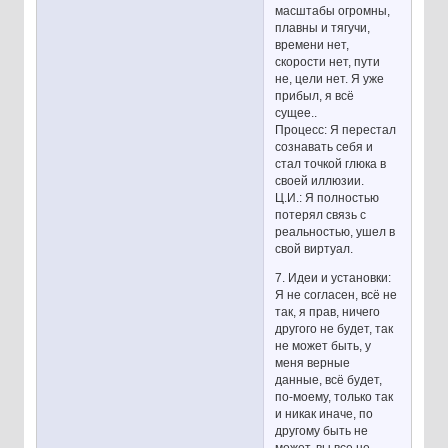
масштабы огромны,
плавны и тягучи,
времени нет,
скорости нет, пути
не, цели нет. Я уже
прибыл, я всё
сущее..
Процесс: Я перестал
сознавать себя и
стал точкой глюка в
своей иллюзии.
Ц.И.: Я полностью
потерял связь с
реальностью, ушел в
свой виртуал.
7. Идеи и установки:
Я не согласен, всё не
так, я прав, ничего
другого не будет, так
не может быть, у
меня верные
данные, всё будет,
по-моему, только так
и никак иначе, по
другому быть не