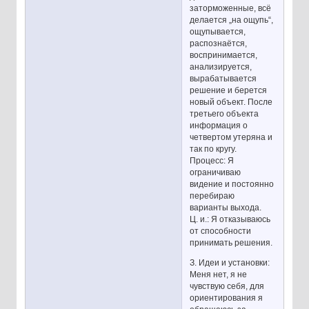
заторможенные, всё
делается „на ощупь“,
ощупывается,
распознаётся,
воспринимается,
анализируется,
вырабатывается
решение и берется
новый объект. После
третьего объекта
информация о
четвертом утеряна и
так по кругу.
Процесс: Я
ограничиваю
видение и постоянно
перебираю
варианты выхода.
Ц. и.: Я отказываюсь
от способности
принимать решения.
З. Идеи и установки:
Меня нет, я не
чувствую себя, для
ориентирования я