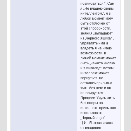
повиноваться.“. Сам
я „Не владею своим
интеллектом.“, я в
любой момент могу
быть отключен от
этой способности,
знания „выпадают“
из „черного ящика“ ,
управлять ими и
владеть я не имею
возможности, в
любой момент может
быть „нажата кнопка
и я инвалид“, потом
интеллект может
вернуться, но
осталась привычка
жить без него и он
игнорируется.
Процесс: Учусь жить
без опоры на
интеллект, привыкаю
использовать
„Черный ящик“.
Ц.И.: Я отказываюсь
от владения