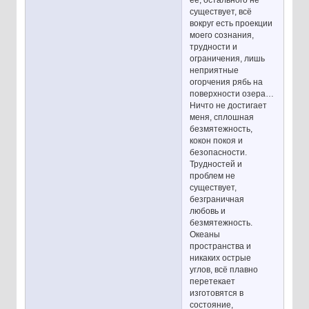
её, остального не
существует, всё
вокруг есть проекции
моего сознания,
трудности и
ограничения, лишь
неприятные
огорчения рябь на
поверхности озера…
Ничто не достигает
меня, сплошная
безмятежность,
кокон покоя и
безопасности.
Трудностей и
проблем не
существует,
безграничная
любовь и
безмятежность.
Океаны
пространства и
никаких острые
углов, всё плавно
перетекает
изготовятся в
состояние,