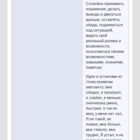
Спокойно принимать
поражения, делать
выводы и двигаться
дальше, оставлять
обиды, подниматься
над ситуацией,
видеть свой
реальный размер и
возможности,
пользоваться своими
возможностями,
навыками, знаниями,
памятью.
Идеи и установки из
точек привязки
импланта: мне
обидно, я проиграл,
я слабее, я меньше,
он/они/она умнее,
быстрее, я так не
могу, у меня нет сил,
Я не такой, не
помню, мне больно,
мне тяжело, мне
трудно, Я устал, я не