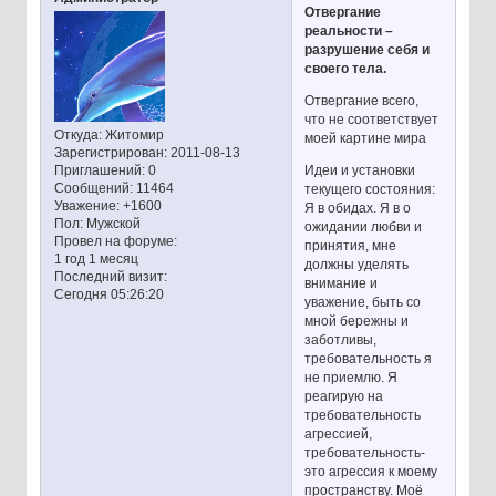
Отвергание
реальности –
разрушение себя и
своего тела.
Отвергание всего,
что не соответствует
Откуда:
Житомир
моей картине мира
Зарегистрирован
: 2011-08-13
Идеи и установки
Приглашений:
0
Сообщений:
11464
текущего состояния:
Уважение:
+1600
Я в обидах. Я в о
Пол:
Мужской
ожидании любви и
Провел на форуме:
принятия, мне
1 год 1 месяц
должны уделять
Последний визит:
внимание и
Сегодня 05:26:20
уважение, быть со
мной бережны и
заботливы,
требовательность я
не приемлю. Я
реагирую на
требовательность
агрессией,
требовательность-
это агрессия к моему
пространству. Моё