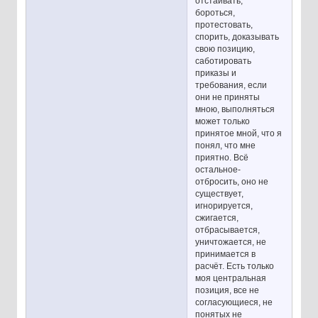
отстаивать,
бороться,
протестовать,
спорить, доказывать
свою позицию,
саботировать
приказы и
требования, если
они не приняты
мною, выполняться
может только
принятое мной, что я
понял, что мне
приятно. Всё
остальное-
отбросить, оно не
существует,
игнорируется,
сжигается,
отбрасывается,
уничтожается, не
принимается в
расчёт. Есть только
моя центральная
позиция, все не
согласующиеся, не
понятых не