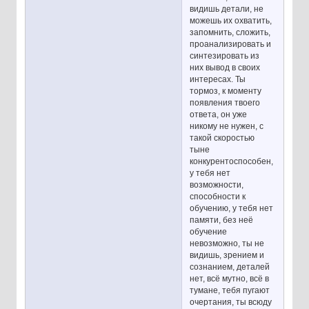
видишь детали, не
можешь их охватить,
запомнить, сложить,
проанализировать и
синтезировать из
них вывод в своих
интересах. Ты
тормоз, к моменту
появления твоего
ответа, он уже
никому не нужен, с
такой скоростью
тыне
конкурентоспособен,
у тебя нет
возможности,
способности к
обучению, у тебя нет
памяти, без неё
обучение
невозможно, ты не
видишь, зрением и
сознанием, деталей
нет, всё мутно, всё в
тумане, тебя пугают
очертания, ты всюду