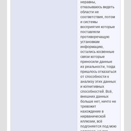
неравны,
отказываюсь видеть
области не
соответствия, потом
и системы
восприятия которые
поставляли
противоречащую
установкам
информацию,
остались косвенные
связи которые
приносили данные
из реальности, тогда
пришлось отказаться
от способности к
анализу этих данных
и когнитивных
способностей. Всё,
внешних данных
больше нет, ничто не
тревожит
нахождение в
нирванической
иллюзии, всё
подгоняется под мою