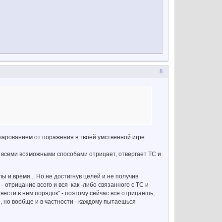
8
очарованием от поражения в твоей умственной игре
- всеми возможными способами отрицает, отвергает ТС и
 и время... Но не достигнув целей и не получив
 отрицание всего и вся как -либо связанного с ТС и
авести в нем порядок" - поэтому сейчас все отрицаешь,
, но вообще и в частности - каждому пытаешься