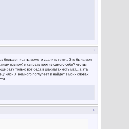
3
 буду больше писать, можете удалить тему... Это была моя
атным языком) и сыграть против самого себя? что вы
ще раз? только вот беда в шахматах есть мат... а эта
ец" как и я, немного поглупеет и найдет в моих словах
и....
4