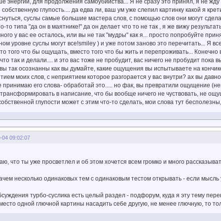
е энергии, для продолжения самоубийства... Я не сразу это принял, я не жд
собственную глупость.... да едва ли, ваш ум уже слепил картинку какой я крети
снуться, суслы самые большие мастера слов, с помощью слов они могут сделать
-то типа "да он в маятнике!" да он делает что то не так , я же вижу результаты
ного у вас ее осталось, или вы не так "мудры" как я... просто попробуйте при
ом уровне суслы могут все!smiley ) и уже потом заново это перечитать... Я вс
сто того что бы ощущать, вместо того что бы жить и перепроживать... Конечно
то так и делали.... и это вас тоже не пробудит, вас ничего не пробудит пока вы
ы так осознанны как вы думайте, какие ощущения вы испытываете на кончике
тием моих слов, с неприятием которое разгорается у вас внутри? ах вы давно 
е принимаю его слова- обработай это..... но фак, вы превратили ощущение (не
 трансформировать в написание, что бы вообще ничего не чуствовать, не ощущ
обственной глупости может с этим что-то сделать, мои слова тут бесполезны, 
-04 09:02:07
аю, что ты уже просветлел и об этом хочется всем громко и много рассказыват
зачем несколько одинаковых тем с одинаковым тестом открывать - если мысл
бсуждения турбо-суслика есть целый раздел - подфорум, куда я эту тему пере
вместо одной глючной картины насадить себе другую, не менее глючную, то тол