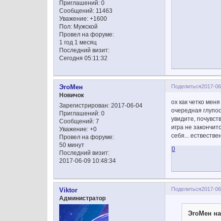
Приглашений:
0
Сообщений:
11463
Уважение:
+1600
Пол:
Мужской
Провел на форуме:
1 год 1 месяц
Последний визит:
Сегодня 05:11:32
Поделиться
2017-06
ЭгоМен
Новичок
ох как четко меня
Зарегистрирован
: 2017-06-04
очередная глупос
Приглашений:
0
увидите, почувств
Сообщений:
7
игра не закончитс
Уважение:
+0
себя... ествестве
Провел на форуме:
50 минут
0
Последний визит:
2017-06-09 10:48:34
Поделиться
2017-06
Viktor
Администратор
ЭгоМен на