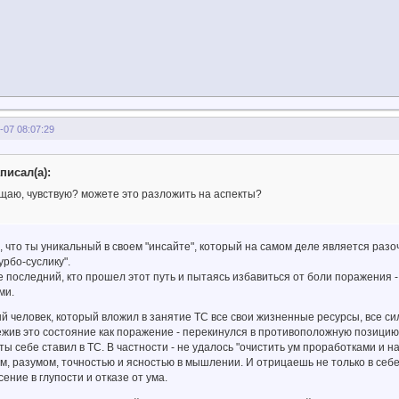
-07 08:07:29
писал(а):
ущаю, чувствую? можете это разложить на аспекты?
, что ты уникальный в своем "инсайте", который на самом деле является раз
урбо-суслику".
е последний, кто прошел этот путь и пытаясь избавиться от боли поражения 
ми.
 человек, который вложил в занятие ТС все свои жизненные ресурсы, все силы
жив это состояние как поражение - перекинулся в противоположную позицию -
ты себе ставил в ТС. В частности - не удалось "очистить ум проработками и н
ом, разумом, точностью и ясностью в мышлении. И отрицаешь не только в себе
сение в глупости и отказе от ума.