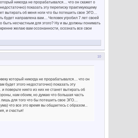
оторый никогда не прорабатывался.... что он скажет о
 недостаточно) показать эту переписку практикующему
нет вытирать об меня ноги что бы потешить свое ЭГО....
ь будет направлена вам.... Человек угробил 7 лет своей
жно быть несчастным для этого? Ну и вы должны понимать
 искренне желаю вам осознанности, осознать все свои
10
веку который никогда не прорабатывался.... что он
ам будет этого недостаточно) показать эту
 и поверьте никто из них не станет вытирать об
тороны, нам обоим, но думаю что большая часть
 лишь для того что бы потешить свое ЭГО....
ма) что все это время вы общаетесь с образом...
я, и счастья!