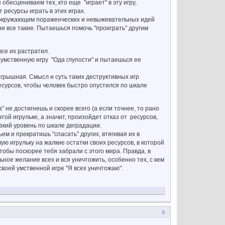
обесцениваем тех, кто еще "играет" в эту игру,
т ресурсы играть в этих играх.
м окружающим пораженческих и невыжевательных идей
они все такие. Пытаешься помочь "проиграть" другим
се их растратил.
 умственную игру "Ода глупости" и пытаешься ее
грышная. Смысл и суть таких деструктивных игр
сурсов, чтобы человек быстро опустился по шкале
" не достигнешь и скорее всего (а если точнее, то рано
й игрульке, а значит, произойдет отказ от ресурсов,
зкий уровень по шкале деградации.
м и прекратишь "спасать" других, втягивая их в
ю игрульку на жалкие остатки своих ресурсов, в которой
тобы поскорее тебя забрали с этого мира. Правда, в
ное желание всех и вся уничтожить, особенно тех, с кем
своей умственной игре "Я всех уничтожаю".
9