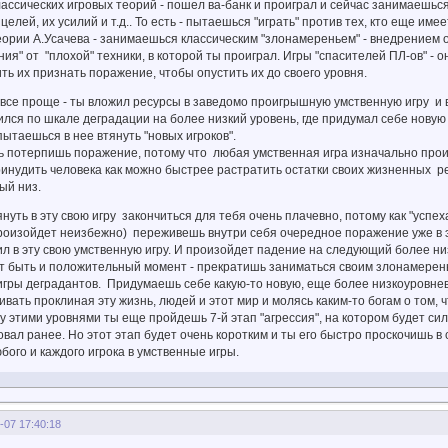
лассических игровых теорий - пошел ва-банк и проиграл и сейчас занимаешься 
елей, их усилий и т.д.. То есть - пытаешься "играть" против тех, кто еще имее
теории А.Усачева - занимаешься классическим "злонамереньем" - внедрение
ния" от "плохой" техники, в которой ты проиграл. Игры "спасителей ПЛ-ов" - 
ить их признать поражение, чтобы опустить их до своего уровня.
все проще - ты вложил ресурсы в заведомо проигрышную умственную игру и в
ился по шкале деградации на более низкий уровень, где придумал себе новую
 пытаешься в нее втянуть "новых игроков".
сь потерпишь поражение, потому что любая умственная игра изначально прои
инудить человека как можно быстрее растратить остатки своих жизненных ре
ый низ.
уть в эту свою игру закончиться для тебя очень плачевно, потому как "успеха
роизойдет неизбежно) переживешь внутри себя очередное поражение уже в это
л в эту свою умственную игру. И произойдет падение на следующий более ни
т быть и положительный момент - прекратишь заниматься своим злонамеренье
гры деградантов. Придумаешь себе какую-то новую, еще более низкоуровневу
вать проклиная эту жизнь, людей и этот мир и молясь каким-то богам о том, ч
 этими уровнями ты еще пройдешь 7-й этап "агрессия", на котором будет силь
вал ранее. Но этот этап будет очень коротким и ты его быстро проскочишь в 
бого и каждого игрока в умственные игры.
-07 17:40:18