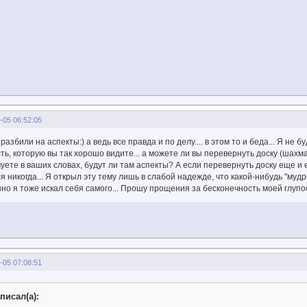
-05 06:52:05
 разбили на аспекты:) а ведь все правда и по делу.... в этом то и беда... Я не
ть, которую вы так хорошо видите... а можете ли вы перевернуть доску (шахм
уете в ваших словах, будут ли там аспекты? А если перевернуть доску еще и е
я никогда... Я открыл эту тему лишь в слабой надежде, что какой-нибудь "мудр
нно я тоже искал себя самого... Прошу прощения за бесконечность моей глупост
-05 07:08:51
писал(а):