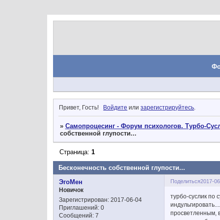
Ф
Привет, Гость!
Войдите
или
зарегистрируйтесь
.
»
Самопроцесинг - Форум психологов. Турбо-Сусл
собственной глупости...
Страница:
1
Бесконечность собственной глупости...
Поделиться
2017-06
ЭгоМен
Новичок
турбо-суслик по с
Зарегистрирован
: 2017-06-04
индульгировать...
Приглашений:
0
просветленным, в
Сообщений:
7