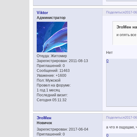
Поделиться
2017-06
Viktor
Администратор
ЭгоМен на
и опять все
Нет
Откуда:
Житомир
0
Зарегистрирован
: 2011-08-13
Приглашений:
0
Сообщений:
11463
Уважение:
+1600
Пол:
Мужской
Провел на форуме:
1 год 1 месяц
Последний визит:
Сегодня 05:11:32
Поделиться
2017-06
ЭгоМен
Новичок
а что я ощущаю, 
Зарегистрирован
: 2017-06-04
Приглашений:
0
0