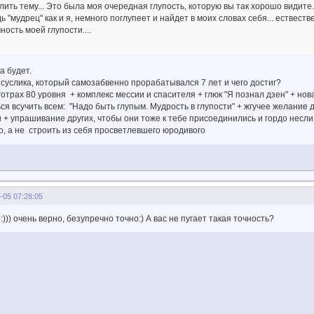
ить тему... Это была моя очередная глупость, которую вы так хорошо видите.
ь "мудрец" как и я, немного поглупеет и найдет в моих словах себя... ествес
ность моей глупости....
ма будет.
услика, который самозабвенно прорабатывался 7 лет и чего достиг?
отрах 80 уровня + комплекс мессии и спасителя + глюк "Я познал дзен" + но
я всучить всем: "Надо быть глупым. Мудрость в глупости" + жгучее желание 
 + упрашивание других, чтобы они тоже к тебе присоединились и гордо несли 
о, а не строить из себя просветлевшего юродивого
-05 07:28:05
:))) очень верно, безупречно точно:) А вас не пугает такая точность?