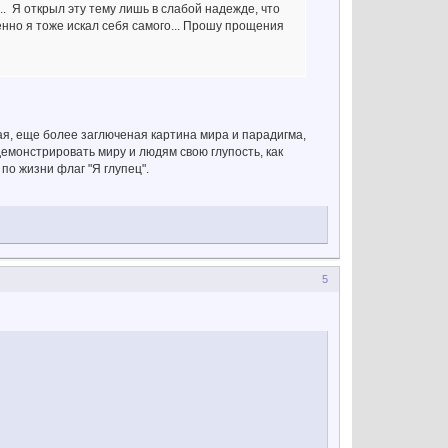
.. Я открыл эту тему лишь в слабой надежде, что
твенно я тоже искал себя самого... Прошу прощения
вая, еще более заглюченая картина мира и парадигма,
демонстрировать миру и людям свою глупость, как
по жизни флаг "Я глупец".
5