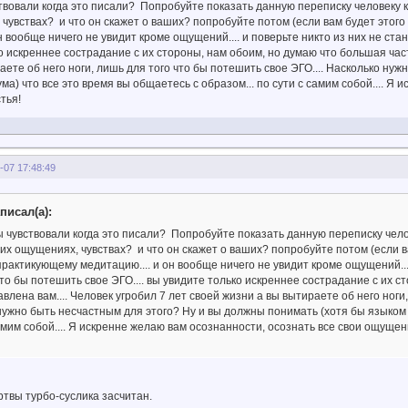
вствовали когда это писали? Попробуйте показать данную переписку человеку к
чувствах? и что он скажет о ваших? попробуйте потом (если вам будет этого
н вообще ничего не увидит кроме ощущений.... и поверьте никто из них не ста
о искреннее сострадание с их стороны, нам обоим, но думаю что большая част
аете об него ноги, лишь для того что бы потешить свое ЭГО.... Насколько ну
ма) что все это время вы общаетесь с образом... по сути с самим собой.... Я
тья!
-07 17:48:49
писал(а):
вы чувствовали когда это писали? Попробуйте показать данную переписку чело
оих ощущениях, чувствах? и что он скажет о ваших? попробуйте потом (если в
рактикующему медитацию.... и он вообще ничего не увидит кроме ощущений....
то бы потешить свое ЭГО.... вы увидите только искреннее сострадание с их с
влена вам.... Человек угробил 7 лет своей жизни а вы вытираете об него ноги,
нужно быть несчастным для этого? Ну и вы должны понимать (хотя бы языком у
амим собой.... Я искренне желаю вам осознанности, осознать все свои ощущени
твы турбо-суслика засчитан.