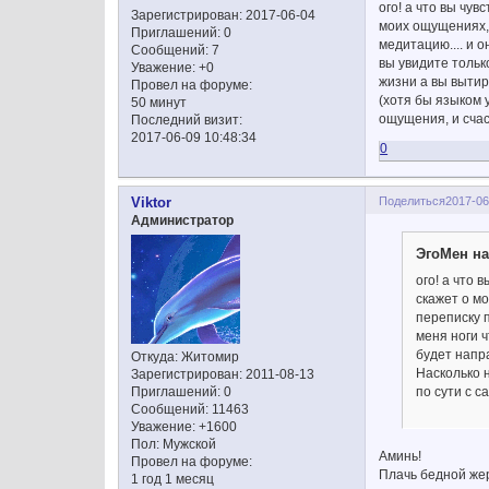
ого! а что вы чу
Зарегистрирован
: 2017-06-04
моих ощущениях, 
Приглашений:
0
медитацию.... и о
Сообщений:
7
вы увидите тольк
Уважение:
+0
жизни а вы вытир
Провел на форуме:
(хотя бы языком у
50 минут
ощущения, и счас
Последний визит:
2017-06-09 10:48:34
0
Поделиться
2017-06
Viktor
Администратор
ЭгоМен на
ого! а что 
скажет о м
переписку п
меня ноги ч
будет напра
Откуда:
Житомир
Насколько 
Зарегистрирован
: 2011-08-13
Приглашений:
0
по сути с с
Сообщений:
11463
Уважение:
+1600
Пол:
Мужской
Аминь!
Провел на форуме:
Плачь бедной жер
1 год 1 месяц