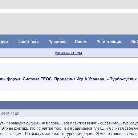
орум
Участники
Правила
Поиск
Регистрация
Во
Активные темы
ик форум. Система ТЕОС. Процесинг Игр А.Усачева.
»
Турбо-суслик 
-04 08:34:05
ути переводит ощущения в слова.... все практики ведут к обратному... турбосу
. Это не критика, это принятие того чем я занимался 7лет.... и я считал себя
сезнающим... По факту я занимался турбосуицидом... Я много тренировался, 