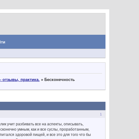
йти
- отзывы, практика.
»
Бесконечность
1
слик учит разбивать все на аспекты, описывать,
 бесконечно умным, как и все суслы, проработанным,
питался здоровой пищей, и все это для того что бы