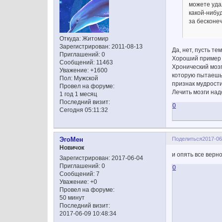
можете удал
какой-нибуд
за бесконеч
Откуда:
Житомир
Зарегистрирован
: 2011-08-13
Да, нет, пусть те
Приглашений:
0
Хороший пример с
Сообщений:
11463
Хронический мозг
Уважение:
+1600
которую пытаешьс
Пол:
Мужской
признак мудрости
Провел на форуме:
Лечить мозги над
1 год 1 месяц
Последний визит:
0
Сегодня 05:11:32
Поделиться
2017-06
ЭгоМен
Новичок
и опять все верно
Зарегистрирован
: 2017-06-04
Приглашений:
0
0
Сообщений:
7
Уважение:
+0
Провел на форуме:
50 минут
Последний визит:
2017-06-09 10:48:34