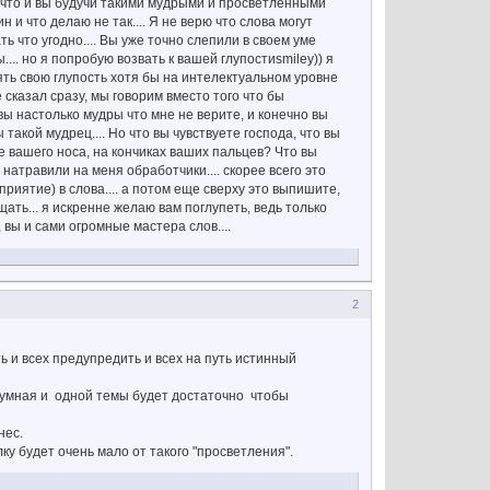
у что и вы будучи такими мудрыми и просветленными
н и что делаю не так.... Я не верю что слова могут
 что угодно.... Вы уже точно слепили в своем уме
.... но я попробую возвать к вашей глупостиsmiley)) я
нять свою глупость хотя бы на интелектуальном уровне
е сказал сразу, мы говорим вместо того что бы
 вы настолько мудры что мне не верите, и конечно вы
 такой мудрец.... Но что вы чувствуете господа, что вы
 вашего носа, на кончиках ваших пальцев? Что вы
натравили на меня обработчики.... скорее всего это
приятие) в слова.... а потом еще сверху это выпишите,
ать... я искренне желаю вам поглупеть, ведь только
вы и сами огромные мастера слов....
2
ь и всех предупредить и всех на путь истинный
ь умная и одной темы будет достаточно чтобы
нес.
ку будет очень мало от такого "просветления".