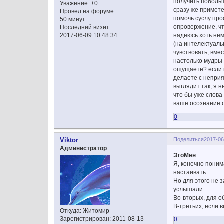
получить побольш
Уважение:
+0
сразу же примете 
Провел на форуме:
помочь суслу про
50 минут
опровержение, что
Последний визит:
надеюсь хоть нем
2017-06-09 10:48:34
(на интелектуальн
чувствовать, вме
настолько мудры ч
ощущаете? если в
делаете с неприя
выглядит так, я н
что бы уже слова
ваше осознание с
0
Поделиться
2017-06
Viktor
Администратор
ЭгоМен
Я, конечно поним
настаивать.
Но для этого не 
услышали.
Во-вторых, для о
В-третьих, если 
Откуда:
Житомир
Зарегистрирован
: 2011-08-13
0