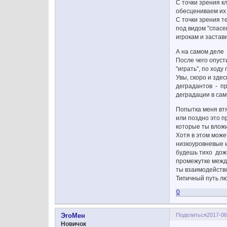
С точки зрения к
обесцениваем их ц
С точки зрения 
под видом "спасе
игрокам и застав
А на самом деле 
После чего опуст
"играть", по ходу
Увы, скоро и зде
деградантов - пр
деградации в сам
Попытка меня втян
или поздно это п
которые ты вложи
Хотя в этом може
низкоуровневые и
будешь тихо дожи
промежутке между
ты взаимодейство
Типичный путь лю
0
Поделиться
2017-06
ЭгоМен
Новичок