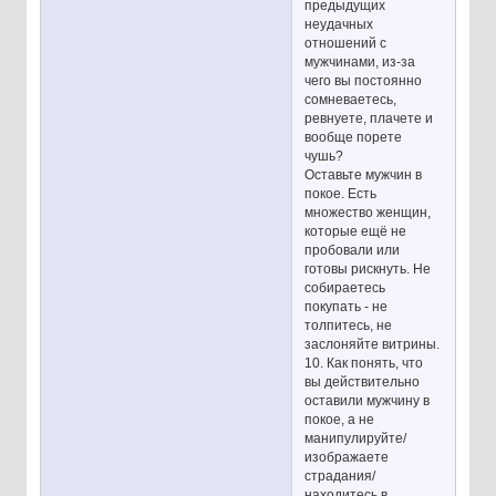
предыдущих
неудачных
отношений с
мужчинами, из-за
чего вы постоянно
сомневаетесь,
ревнуете, плачете и
вообще порете
чушь?
Оставьте мужчин в
покое. Есть
множество женщин,
которые ещё не
пробовали или
готовы рискнуть. Не
собираетесь
покупать - не
толпитесь, не
заслоняйте витрины.
10. Как понять, что
вы действительно
оставили мужчину в
покое, а не
манипулируйте/
изображаете
страдания/
находитесь в