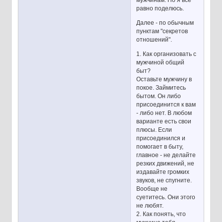
мужчинам. Но я всё
равно поделюсь.
Далее - по обычным
пунктам "секретов
отношений".
1. Как организовать с
мужчиной общий
быт?
Оставьте мужчину в
покое. Займитесь
бытом. Он либо
присоединится к вам
- либо нет. В любом
варианте есть свои
плюсы. Если
присоединился и
помогает в быту,
главное - не делайте
резких движений, не
издавайте громких
звуков, не спугните.
Вообще не
суетитесь. Они этого
не любят.
2. Как понять, что