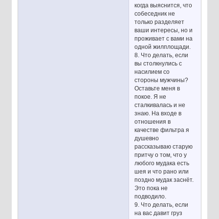
когда выяснится, что
собеседник не
только разделяет
ваши интересы, но и
проживает с вами на
одной жилплощади.
8. Что делать, если
вы столкнулись с
насилием со
стороны мужчины?
Оставьте меня в
покое. Я не
сталкивалась и не
знаю. На входе в
отношения в
качестве фильтра я
душевно
рассказываю старую
притчу о том, что у
любого мудака есть
шея и что рано или
поздно мудак заснёт.
Это пока не
подводило.
9. Что делать, если
на вас давит груз