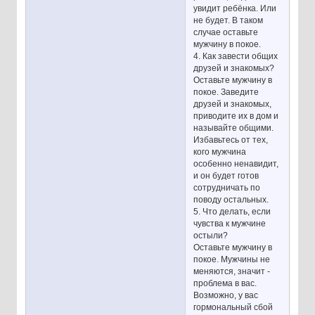
увидит ребёнка. Или
не будет. В таком
случае оставьте
мужчину в покое.
4. Как завести общих
друзей и знакомых?
Оставьте мужчину в
покое. Заведите
друзей и знакомых,
приводите их в дом и
называйте общими.
Избавьтесь от тех,
кого мужчина
особенно ненавидит,
и он будет готов
сотрудничать по
поводу остальных.
5. Что делать, если
чувства к мужчине
остыли?
Оставьте мужчину в
покое. Мужчины не
меняются, значит -
проблема в вас.
Возможно, у вас
гормональный сбой