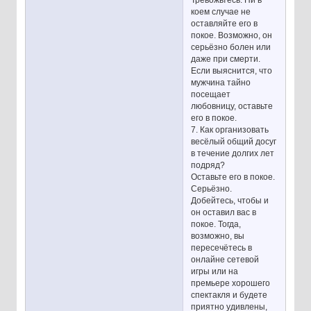
коем случае не
оставляйте его в
покое. Возможно, он
серьёзно болен или
даже при смерти.
Если выяснится, что
мужчина тайно
посещает
любовницу, оставьте
его в покое.
7. Как организовать
весёлый общий досуг
в течение долгих лет
подряд?
Оставьте его в покое.
Серьёзно.
Добейтесь, чтобы и
он оставил вас в
покое. Тогда,
возможно, вы
пересечётесь в
онлайне сетевой
игры или на
премьере хорошего
спектакля и будете
приятно удивлены,