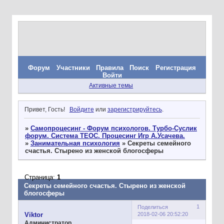
Форум
Участники
Правила
Поиск
Регистрация
Войти
Активные темы
Привет, Гость!
Войдите
или
зарегистрируйтесь
.
»
Самопроцесинг - Форум психологов. Турбо-Суслик
форум. Система ТЕОС. Процесинг Игр А.Усачева.
»
Занимательная психология
»
Секреты семейного
счастья. Стырено из женской блогосферы
Страница:
1
Секреты семейного счастья. Стырено из женской
блогосферы
1
Поделиться
2018-02-06 20:52:20
Viktor
Администратор