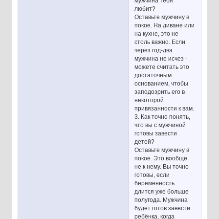
мужчина тебя
любит?
Оставьте мужчину в
покое. На диване или
на кухне, это не
столь важно. Если
через год-два
мужчина не исчез -
можете считать это
достаточным
основанием, чтобы
заподозрить его в
некоторой
привязанности к вам.
3. Как точно понять,
что вы с мужчиной
готовы завести
детей?
Оставьте мужчину в
покое. Это вообще
не к нему. Вы точно
готовы, если
беременность
длится уже больше
полугода. Мужчина
будет готов завести
ребёнка, когда