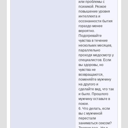
или проблемы с
психикой. Резкое
повышение уровня
интеллекта и
осознанности бытия
гораздо менее
вероятно.
Подогревайте
чувства в течение
нескольких месяцев,
параллельно
проходя медосмотр у
специалистов. Если
вы здоровы, но
чувства не
возвращаются,
поменяйте мужчину
на другого и
сделайте вид, что так
и было. Прошлого
мужчину оставьте в
покое.
6. Что делать, если
вы с мужчиной
перестали
заниматься сексом?
Тревожьтесь. Ни в