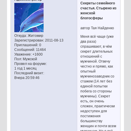
Секреты семейного
счастья. Стырено из
женской
блогосферы
автор Тая Найденко
Откуда:
Житомир
Меня всё чаще (уже
Зарегистрирован
: 2011-08-13
два раза)
Приглашений:
0
спрашивают, в чём
Сообщений:
11464
секрет длительных
Уважение:
+1600
отношений с
Пол:
Мужской
мужчиной. Отвечу
Провел на форуме:
честно и прямо, как
1 год 1 месяц
опытный
Последний визит:
мужчинозаводчик со
Вчера 20:59:46
стажем (14 лет без
единой попытки
побега со стороны
мужчины). Секрет
есть, он очень
сложен, практически
недоступен для
постижения
большинству
женщин и почти всем