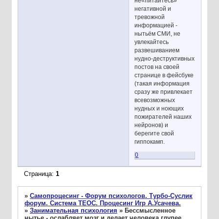
не«питайтесь»
негативной и
тревожной
информацией -
нытьём СМИ, не
увлекайтесь
развешиванием
нудно-деструктивных
постов на своей
странице в фейсбуке
(такая информация
сразу же привлекает
всевозможных
нудных и ноющих
пожирателей наших
нейронов) и
берегите свой
гиппокамп.
0
Страница:
1
»
Самопроцесинг - Форум психологов. Турбо-Суслик
форум. Система ТЕОС. Процесинг Игр А.Усачева.
»
Занимательная психология
»
Бессмысленное
нытье - ослабляет мозг и делает человека глупее