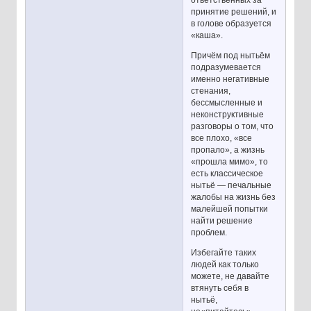
ответственных за
принятие решений, и
в голове образуется
«каша».
Причём под нытьём
подразумевается
именно негативные
стенания,
бессмысленные и
неконструктивные
разговоры о том, что
все плохо, «все
пропало», а жизнь
«прошла мимо», то
есть классическое
нытьё — печальные
жалобы на жизнь без
малейшей попытки
найти решение
проблем.
Избегайте таких
людей как только
можете, не давайте
втянуть себя в
нытьё,