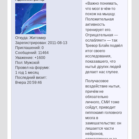
«Важно понимать,
что мозг в чём-то
похож на мышцу.
Положительная
активность
тренирует его.
Отрицательная —
Откуда:
Житомир
ослабляет» — так
Зарегистрирован
: 2011-08-13
Тревор Блэйк подвёл
Приглашений:
0
итог своего
Сообщений:
11464
исследования,
Уважение:
+1600
показавшего, что
Пол:
Мужской
нытьё других людей
Провел на форуме:
делает нас глупее.
1 год 1 месяц
Последний визит:
Получасовое
Вчера 20:59:46
воздействие нытья,
причём не
обязательно
личного, СМИ тоже
сойдут, приводит
гиппокамп головного
мозга в
замешательство: он
лишается части
нейронов,