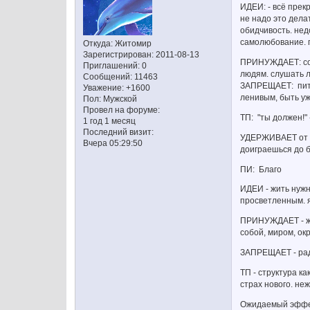
ИДЕИ: - всё прек
не надо это делат
обидчивость. нед
самолюбование. п
Откуда:
Житомир
Зарегистрирован
: 2011-08-13
ПРИНУЖДАЕТ: соци
Приглашений:
0
людям. слушать л
Сообщений:
11463
ЗАПРЕЩАЕТ: пить,
Уважение:
+1600
ленивым, быть уж
Пол:
Мужской
Провел на форуме:
ТП: "ты должен!"
1 год 1 месяц
Последний визит:
УДЕРЖИВАЕТ от ра
Вчера 05:29:50
доиграешься до б
ПИ: Благо
ИДЕИ - жить нужн
просветленным. я
ПРИНУЖДАЕТ - жи
собой, миром, ок
ЗАПРЕЩАЕТ - радо
ТП - структура ка
страх нового. не
Ожидаемый эффект