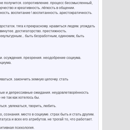
о не получится. сопротивление. процесс бессмысленный,
ворчество и креативность. лёгкость в общении.
ность. воспитание \ воспитанность. аристократичность.
таток. тяга к прекрасному. нравиться людям. угождать
винутее. достигаторство. престижность.
некультурным... быть безработным, одиноким, быть
и. осуждения. презрения. неодобрение социума.
оциума.
ваться. закончить земную цепочку. стать
ные и депрессивные ожидания. неудовлетворённость
не так как хотелось бы.
ся. увлекаться, творить, любить.
о, сознания. место в социуме. страх быть и стать другим.
туса и всех его атрибутов. не трогай то, что работает.
зитивная психология.