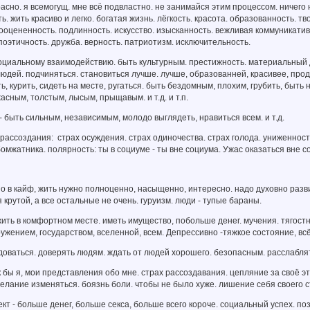
расно. я всемогущ. мне всё подвластно. не занимайся этим процессом. ничег
ь. жить красиво и легко. богатая жизнь. лёгкость. красота. образованность. т
ооцененность. подлинность. искусство. изысканность. вежливая коммуникатив
оэтичность. дружба. верность. патриотизм. исключительность.
альному взаимодействию. быть культурным. престижность. материальный дос
юдей. подчиняться. становиться лучше. лучше, образованней, красивее, прод
 курить, сидеть на месте, ругаться. быть бездомным, плохим, грубить, быть 
асным, толстым, лысым, прыщавым. и т.д. и т.п.
 - быть сильным, независимым, молодо выглядеть, нравиться всем. и т.д.
ссоздания: страх осуждения. страх одиночества. страх голода. униженност
омжатника. полярность: ты в социуме - ты вне социума. Ужас оказаться вне с
о в кайф, жить нужно полноценно, насыщенно, интересно. надо духовно разви
 крутой, а все остальные не очень. гуруизм. люди - тупые бараны.
ть в комфортном месте. иметь имущество, побольше денег. мучения. тягост
ружением, государством, вселенной, всем. Депрессивно -тяжкое состояние, всё 
ваться. доверять людям. ждать от людей хорошего. безопасным. расслаблять
к бы я, мои представления обо мне. страх рассоздавания. цепляние за своё эт
желание изменяться. боязнь боли. чтобы не было хуже. лишение себя своего ста
 - больше денег, больше секса, больше всего короче. социальный успех. по