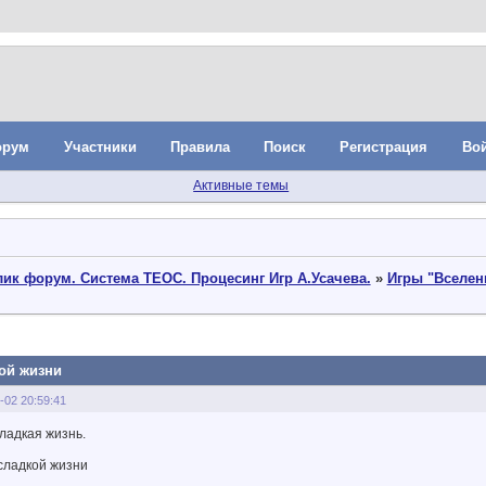
орум
Участники
Правила
Поиск
Регистрация
Во
Активные темы
ик форум. Система ТЕОС. Процесинг Игр А.Усачева.
»
Игры "Вселен
кой жизни
-02 20:59:41
ладкая жизнь.
сладкой жизни