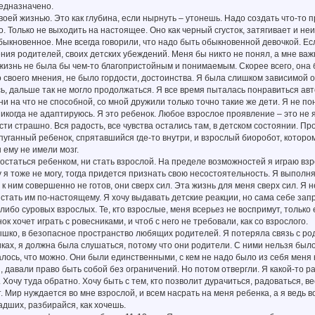
редназначено.
своей жизнью. Это как глубина, если нырнуть – утонешь. Надо создать что-то 
о. Только не выходить на настоящее. Оно как черный сгусток, затягивает и неи
быкновенное. Мне всегда говорили, что надо быть обыкновенной девочкой. Е
ения родителей, своих детских убеждений. Меня бы никто не понял, а мне важ
жизнь не была бы чем-то благопристойным и понимаемым. Скорее всего, она 
о своего мнения, не было гордости, достоинства. Я была слишком зависимой от 
ь, дальше так не могло продолжаться. Я все время пыталась понравиться ав
 ни на что не способной, со мной дружили только точно такие же дети. Я не п
никогда не адаптируюсь. Я это ребенок. Любое взрослое проявление – это не
ти страшно. Вся радость, все чувства остались там, в детском состоянии. Пр
пуганный ребенок, спрятавшийся где-то внутри, и взрослый биоробот, котором
 ему не имели мозг.
и остаться ребенком, ни стать взрослой. На пределе возможностей я играю вз
 я тоже не могу, тогда придется признать свою несостоятельность. Я выполн
 к ним совершенно не готов, они сверх сил. Эта жизнь для меня сверх сил. Я 
 стать им по-настоящему. Я хочу выдавать детские реакции, но сама себе за
, либо суровых взрослых. Те, кто взрослые, меня всерьез не воспримут, тольк
ок хочет играть с ровесниками, и чтоб с него не требовали, как со взрослого.
ышко, в безопасное пространство любящих родителей. Я потеряла связь с ро
ках, я должна была слушаться, потому что они родители. С ними нельзя было бы
лось, что можно. Они были единственными, с кем не надо было из себя меня к
, давали право быть собой без ограничений. Но потом отвергли. Я какой-то 
. Хочу туда обратно. Хочу быть с тем, кто позволит дурачиться, радоваться, 
т. Мир нуждается во мне взрослой, и всем насрать на меня ребенка, а я ведь в
адших, разбирайся, как хочешь.