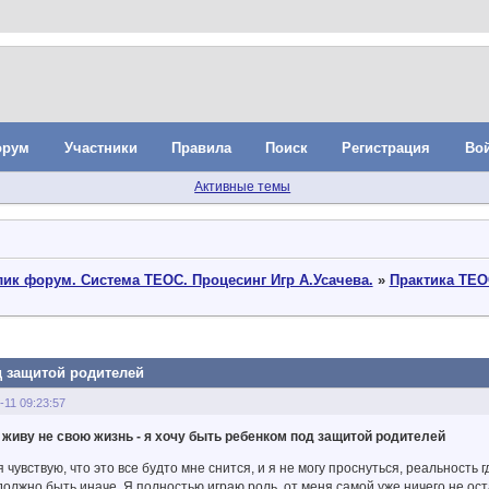
орум
Участники
Правила
Поиск
Регистрация
Во
Активные темы
ик форум. Система ТЕОС. Процесинг Игр А.Усачева.
»
Практика ТЕО
д защитой родителей
-11 09:23:57
 живу не свою жизнь - я хочу быть ребенком под защитой родителей
я чувствую, что это все будто мне снится, и я не могу проснуться, реальность г
должно быть иначе. Я полностью играю роль, от меня самой уже ничего не оста