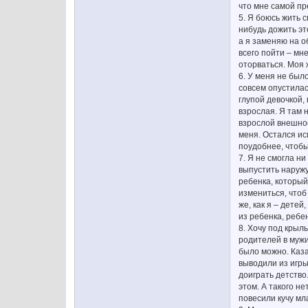
что мне самой п
5. Я боюсь жить 
нибудь дожить эт
а я заменяю на о
всего пойти – мн
оторваться. Моя 
6. У меня не был
совсем опустилас
глупой девочкой,
взрослая. Я там 
взрослой внешнос
меня. Остался ис
поудобнее, чтобы
7. Я не смогла н
выпустить наружу
ребенка, который
измениться, чтоб
же, как я – детей
из ребенка, ребен
8. Хочу под крыл
родителей в мужи
было можно. Каза
выводили из игры
доиграть детство
этом. А такого не
повесили кучу мл