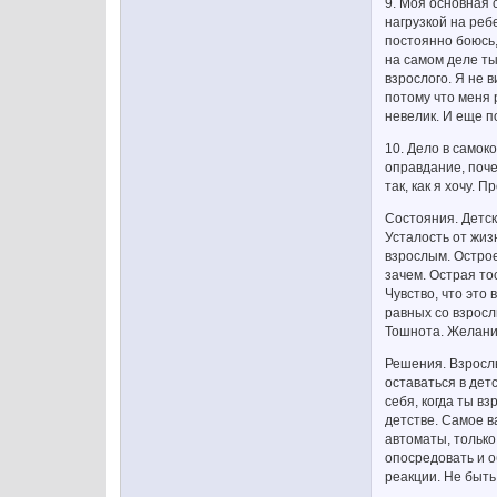
9. Моя основная 
нагрузкой на ребе
постоянно боюсь,
на самом деле ты
взрослого. Я не 
потому что меня 
невелик. И еще п
10. Дело в самок
оправдание, поче
так, как я хочу. 
Состояния. Детск
Усталость от жиз
взрослым. Острое
зачем. Острая то
Чувство, что это 
равных со взросл
Тошнота. Желание
Решения. Взрослы
оставаться в дет
себя, когда ты в
детстве. Самое в
автоматы, только
опосредовать и о
реакции. Не быть,