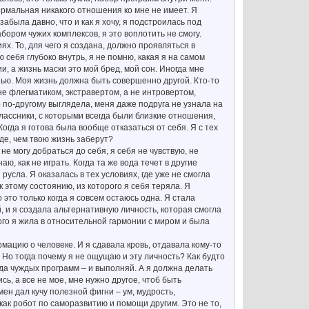
нормальная никакого отношения ко мне не имеет. Я
 забыла давно, что и как я хочу, я подстроилась под
абором чужих комплексов, я это воплотить не смогу.
иях. То, для чего я создана, должно проявляться в
ю себя глубоко внутрь, я не помню, какая я на самом
и, а жизнь маски это мой бред, мой сон. Иногда мне
знью. Моя жизнь должна быть совершенно другой. Кто-то
не флегматиком, экстравертом, а не интровертом,
но по-другому выглядела, меня даже подруга не узнала на
лассники, с которыми всегда были близкие отношения,
гда я готова была вообще отказаться от себя. Я с тех
де, чем твою жизнь заберут?
 не могу добраться до себя, я себя не чувствую, не
наю, как не играть. Когда та же вода течет в другие
 русла. Я оказалась в тех условиях, где уже не смогла
 этому состоянию, из которого я себя теряла. Я
о это только когда я совсем остаюсь одна. Я стала
 и я создала альтернативную личность, которая смогла
орого я жила в относительной гармонии с миром и была
рмацию о человеке. И я сдавала кровь, отдавала кому-то
. Но тогда почему я не ощущаю и эту личность? Как будто
да чуждых программ – и выполняй. А я должна делать
сь, а все не мое, мне нужно другое, чтоб быть
мен дал кучу полезной фигни – ум, мудрость,
 как робот по саморазвитию и помощи другим. Это не то,