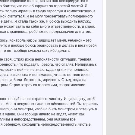
вной взрослой жизни, так как она ассоциируется с
но боится, что его обнаружат за взрослой маской. Я
«ты только играешь в такую взрослую и компетентную, а
мной считаться. Я не могу презентовать полноценного
е дети. Я стала такой же. Я боюсь выходить наружу,
не может взять на себя много ответственности, и спрос
лохо справляюсь, ребенок не предназначен для этого.
боюсь. Контроль как бы защищает меня. Ребенок – это
у-то я вообще боюсь реагировать и делать и вести себя
но, то нет вообще смысла как-либо делать.
е своя. Страх из-за непонятности ситуации, тревога.
енность, что подавят. Тревога, что спалят. Неприязнь к
ности в ней – я не знаю, куда идти, и не понимаю,
ыриваешь из сна и понимаешь, что это не твоя жизнь.
олезни, боли. Детскость, игривость. Стыд, когда на
тром. Страх встреч со взрослыми, сопротивление.
инственный шанс сохранить чистоту. Ищи защиту, чтоб
яжело. Много ненужных тяжелых обязанностей. Ты теряешь
шего, они монстры, чтоб не быть монстром я останусь в
в удаве. Они вообще ничего не видят, живут, как
тливы и непосредственны, они обязаны все
ся ребенком, сохранить непосредственность, чистые