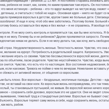
самоидентификация – ребенок 11-13 лет. Я постоянно стараюсь избежать акти
нка, ребенок не знает, как, зачем, по каким правилам там играть. Он постоян
 что меня истинную – ребенка – кто-то вдруг выведет на чистую воду, скажет 
 детеныш, и считаться с тобой не надо». Основная идея – никто не будет со 
видела примеров взрослых в детстве, кругом такие же больные дети. Сбегающи
разоблачат. И еще я хочу, чтоб обо мне заботились. Поэтому болею. Больной 
оэтому боюсь оставаться без мужа и без жилья – я не справлюсь. Я вообще п
онтроле. Я не могу снять контроль и проявляться так, как бы мне хотелось. Я 
му я не могу. Почему бы и не ребенком? Другие проявляются запросто. Почем
Предпочитаю никак не делать. Если я не могу делать так, как хочу, жить свобод
ий страх. Неудовлетворенность жизнью. Тягостность жизни. Чувство, что она н
ни, желание на курорт. Потребность в родительской защите. Капризность. Увер
 желание играть со своими. Чувство бессмысленности взрослой жизни, деятель
ска по объятиям, ласке родителя. Чувство неустойчивости. Чувство, когда вын
все снится. Чувство, что есть что-то настоящее. Все состояния недомогания, б
ым, если наезжаю. Тревога не пойми о чем по вечерам. Нежелание вставать у
 сбежать от активной жизни, от общения со взрослыми.
м быть плохо. Все взрослые – бездушные, неэтичные паскуды. Детство – ед
стве, не вставай на свои ноги. Ко взрослым жизнь несправедлива, это так т
зрослый, ты становишься пустышкой, не живым. Во взрослой жизни ничего хоро
ажное – сохранить себя духовно, взрослым это не удается. Они не видят слона 
 выживание, тяжелый труд и стандартные реплики. Взрослые не бывают счас
бъяснять. Взрослые теряют саму жизнь в себе, надо сохранить жизнь, остать
 как мать, рабом.