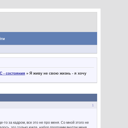
йти
С - состояния
»
Я живу не свою жизнь - я хочу
1
де-то за кадром, все это не про меня. Со мной этого не
лось, это только кукла, набор программ внутри меня.