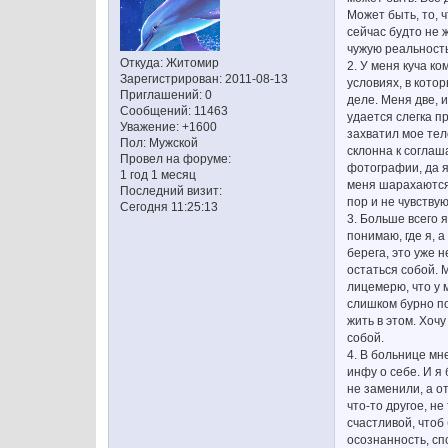
Может быть, то, 
сейчас будто не ж
чужую реальность.
Откуда:
Житомир
2. У меня куча ко
Зарегистрирован
: 2011-08-13
условиях, в котор
Приглашений:
0
деле. Меня две, 
Сообщений:
11463
удается слегка п
Уважение:
+1600
захватил мое тел
Пол:
Мужской
склонна к соглаша
Провел на форуме:
фотографии, да я
1 год 1 месяц
меня шарахаются.
Последний визит:
пор и не чувству
Сегодня 11:25:13
3. Больше всего я
понимаю, где я, а
берега, это уже н
остаться собой. 
лицемерю, что у м
слишком бурно по
жить в этом. Хочу
собой.
4. В больнице мн
инфу о себе. И я
не заменили, а о
что-то другое, не
счастливой, чтоб
осознанность, сп