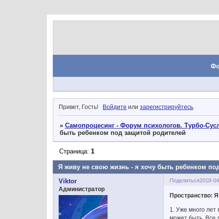
Ф
Привет, Гость!
Войдите
или
зарегистрируйтесь
.
»
Самопроцесинг - Форум психологов. Турбо-Сусл
быть ребенком под защитой родителей
Страница:
1
Я живу не свою жизнь - я хочу быть ребенком по
Поделиться
2018-04
Viktor
Администратор
Пространство: Я
1. Уже много лет 
может быть. Все 