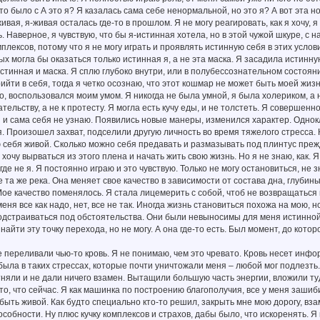
что было с А это я? Я казалась сама себе ненормальной, но это я? А вот эта 
ивая, я-живая осталась где-то в прошлом. Я не могу реагировать, как я хочу, я
 Наверное, я чувствую, что бы я-истинная хотела, но в этой чужой шкуре, с н
мплексов, потому что я не могу играть и проявлять истинную себя в этих услов
ых могла бы оказаться только истинная я, а не эта маска. Я засадила истинну
истинная и маска. Я сплю глубоко внутри, или в полубессознательном состояни
рийти в себя, тогда я четко осознаю, что этот кошмар не может быть моей жи
о, воспользовался моим умом. Я никогда не была умной, я была холериком, а 
тельству, а не к протесту. Я могла есть кучу еды, и не толстеть. Я совершен
 и сама себя не узнаю. Появились новые манеры, изменился характер. Однок
 Произошел захват, подселили другую личность во время тяжелого стресса. Ко
ю себя живой. Сколько можно себя предавать и размазывать под плинтус преж
 хочу вырваться из этого плена и начать жить свою жизнь. Но я не знаю, как. Я
 где не я. Я постоянно играю и это чувствую. Только не могу остановиться, не з
е та же река. Она меняет свое качество в зависимости от состава дна, глубины
Мое качество поменялось. Я стала лицемерить с собой, чтоб не возвращаться к
еня все как надо, нет, все не так. Иногда жизнь становиться похожа на мою, н
дстраиваться под обстоятельства. Они были невыносимы для меня истинной,
 найти эту точку перехода, но не могу. А она где-то есть. Был момент, до кот
е переливали чью-то кровь. Я не понимаю, чем это чревато. Кровь несет инфо
 была в таких стрессах, которые почти уничтожали меня – любой мог подлезть
тняли и не дали ничего взамен. Вытащили большую часть энергии, вложили ту
 то, что сейчас. Я как машинка по построению благополучия, все у меня зашиби
 быть живой. Как будто специально кто-то решил, закрыть мне мою дорогу, вза
особности. Ну плюс кучку комплексов и страхов, дабы было, что искоренять. Я