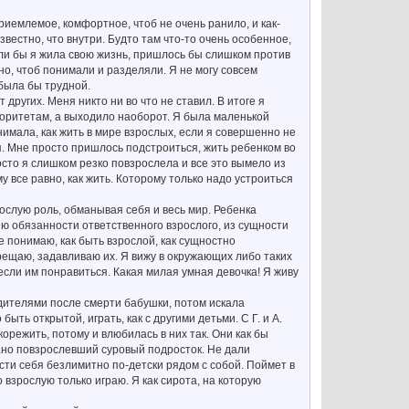
приемлемое, комфортное, чтоб не очень ранило, и как-
звестно, что внутри. Будто там что-то очень особенное,
сли бы я жила свою жизнь, пришлось бы слишком против
но, чтоб понимали и разделяли. Я не могу совсем
была бы трудной.
других. Меня никто ни во что не ставил. В итоге я
торитетам, а выходило наоборот. Я была маленькой
онимала, как жить в мире взрослых, если я совершенно не
 я. Мне просто пришлось подстроиться, жить ребенком во
осто я слишком резко повзрослела и все это вымело из
у все равно, как жить. Которому только надо устроиться
рослую роль, обманывая себя и весь мир. Ребенка
яю обязанности ответственного взрослого, из сущности
не понимаю, как быть взрослой, как сущностно
прещаю, задавливаю их. Я вижу в окружающих либо таких
о если им понравиться. Какая милая умная девочка! Я живу
дителями после смерти бабушки, потом искала
ть открытой, играть, как с другими детьми. С Г. и А.
орежить, потому и влюбилась в них так. Они как бы
рано повзрослевший суровый подросток. Не дали
вести себя безлимитно по-детски рядом с собой. Поймет в
о взрослую только играю. Я как сирота, на которую