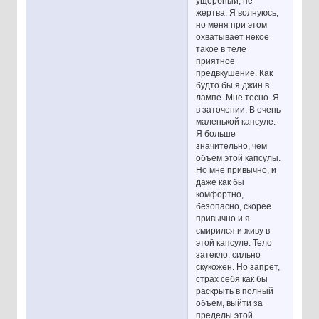
ущербный, не
жертва. Я волнуюсь,
но меня при этом
охватывает некое
такое в теле
приятное
предвкушение. Как
будто бы я джин в
лампе. Мне тесно. Я
в заточении. В очень
маленькой капсуле.
Я больше
значительно, чем
объем этой капсулы.
Но мне привычно, и
даже как бы
комфортно,
безопасно, скорее
привычно и я
смирился и живу в
этой капсуле. Тело
затекло, сильно
скукожен. Но запрет,
страх себя как бы
раскрыть в полный
объем, выйти за
пределы этой