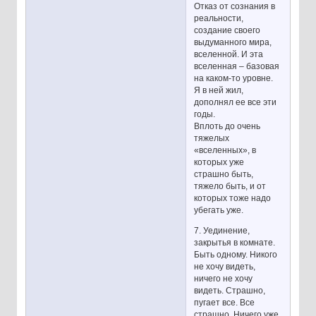
Отказ от сознания в
реальности,
создание своего
выдуманного мира,
вселенной. И эта
вселенная – базовая
на каком-то уровне.
Я в ней жил,
дополнял ее все эти
годы.
Вплоть до очень
тяжелых
«вселенных», в
которых уже
страшно быть,
тяжело быть, и от
которых тоже надо
убегать уже.
7. Уединение,
закрытья в комнате.
Быть одному. Никого
не хочу видеть,
ничего не хочу
видеть. Страшно,
пугает все. Все
страшно. Ничего уже