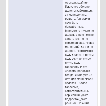
жесткая, крайняя.
Идеи, что обо мне
должны заботиться,
за меня делать,
решать. А я могу и
хочу быть
беззаботным.
Мне можно ничего не
делать, и ни о чем не
заботиться. Я не
способен еще. Я еще
маленький, да я и не
должен. Я потом это
буду делать, я потом
буду учиться этому,
потом буду
взрослеть. И это
«потом» работает
всегда, и мне уже 35
лет. Для меня любой
человек – более
взрослый,
самостоятельный,
серьезный. Даже
подросток, даже
ребенок. Позиция