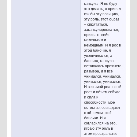
капсулы. Я не буду
это делать, я принял
как бы эту позицию,
эту роль, этот образ
– спрятаться,
закапсулирооватся,
признать себя
маленьким и
немощным. И я рос в
этой баночке, я
увеличивался, а
баночка, капсула
оставалась прежнего
размера, и я все
ужимался, ужимался,
ужимался, ужимался.
И весь мой реальный
рост и объем сейчас
и сила и
способности, мое
естество, совпадают
с объемом этой
баночки. И я
согласился на это,
играю эту роль в
этом пространстве.