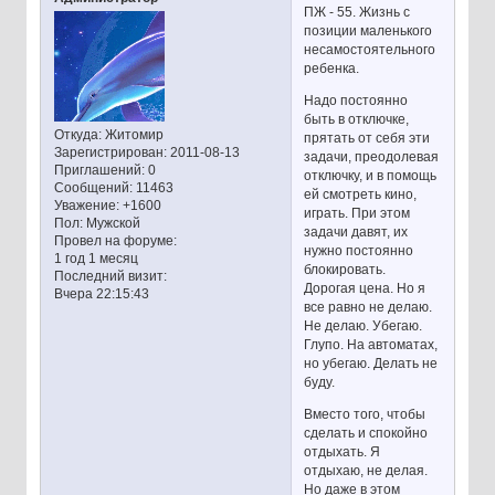
ПЖ - 55. Жизнь с
позиции маленького
несамостоятельного
ребенка.
Надо постоянно
быть в отключке,
Откуда:
Житомир
прятать от себя эти
Зарегистрирован
: 2011-08-13
задачи, преодолевая
Приглашений:
0
отключку, и в помощь
Сообщений:
11463
ей смотреть кино,
Уважение:
+1600
играть. При этом
Пол:
Мужской
задачи давят, их
Провел на форуме:
нужно постоянно
1 год 1 месяц
блокировать.
Последний визит:
Дорогая цена. Но я
Вчера 22:15:43
все равно не делаю.
Не делаю. Убегаю.
Глупо. На автоматах,
но убегаю. Делать не
буду.
Вместо того, чтобы
сделать и спокойно
отдыхать. Я
отдыхаю, не делая.
Но даже в этом