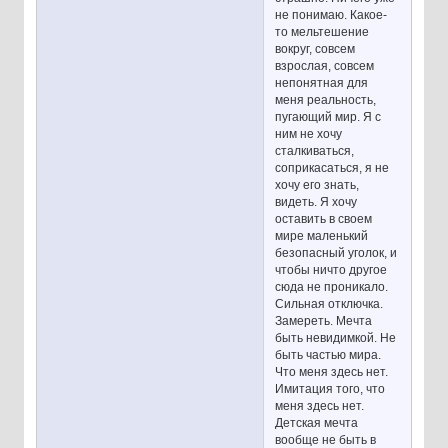
не понимаю. Какое-
то мельтешение
вокруг, совсем
взрослая, совсем
непонятная для
меня реальность,
пугающий мир. Я с
ним не хочу
сталкиваться,
соприкасаться, я не
хочу его знать,
видеть. Я хочу
оставить в своем
мире маленький
безопасный уголок, и
чтобы ничто другое
сюда не проникало.
Сильная отключка.
Замереть. Мечта
быть невидимкой. Не
быть частью мира.
Что меня здесь нет.
Имитация того, что
меня здесь нет.
Детская мечта
вообще не быть в