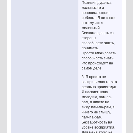
Позиция дурачка,
маленького и
непонимающего
ребенка. Я не знаю,
потому что я
меленький.
Беспомощность со
стороны
способности знать,
понимать.
Просто блокировать
способность знать,
что происходит на
самом деле.
3. Я просто не
воспринимаю то, что
реально происходит.
Я насвистываю
мелодию, пам-па-
рам, я ничего не
вижу, пам-па-рам, я
ничего не слышу,
пам-па-рам.
Беззаботность на
уровне восприятия.
Для меня этого не