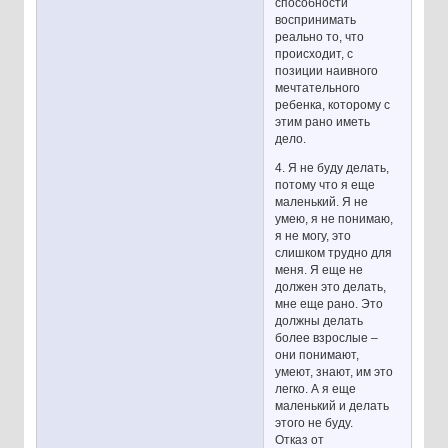
способности
воспринимать
реально то, что
происходит, с
позиции наивного
мечтательного
ребенка, которому с
этим рано иметь
дело.
4. Я не буду делать,
потому что я еще
маленький. Я не
умею, я не понимаю,
я не могу, это
слишком трудно для
меня. Я еще не
должен это делать,
мне еще рано. Это
должны делать
более взрослые –
они понимают,
умеют, знают, им это
легко. А я еще
маленький и делать
этого не буду.
Отказ от