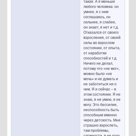
такая. А я меньше
любого человека: он
умнее, я с ним
соглашаюсь, он
сильнее, я слабее,
он знает, я нет и т.д.
Отказался от своего
взросления, от своей
силы во взрослом
состоянии, от опыта,
от наработки
способностей и т.д.
Ничего не делал,
потому что «не мог»,
можно было «не
мочь» и не думать и
не заботиться ни о
чем. Я и сейчас – в
этом состоянии. Я не
знаю, я не умею, я не
могу. Это бессилие,
неспособность быть
способным именно
через детскость. Мне
страшно взрослеть,
там проблемы,
сложности, я не хочу.