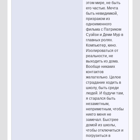
этом мире, не быть
его частью. Мечта
быть невидимкой,
призраком из
одноименного
фильма с Патриком
Суэйзи и Деми Мур в
главных ролях.
Компьютер, кино.
Изолироваться от
реальности, не
выходить из дома.
Вообще никаких
контактов
желательно. Целое
страдание ходить в
школу, быть среди
людей. И будучи там,
я старался быть
незаметным,
неприметным, чтобы
никто меня не
замечал. Быстрее
домой из школы,
чтобы отключиться и
погрузиться в