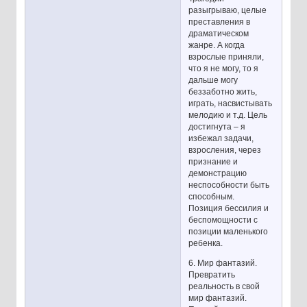
разыгрываю, целые
преставления в
драматическом
жанре. А когда
взрослые приняли,
что я не могу, то я
дальше могу
беззаботно жить,
играть, насвистывать
мелодию и т.д. Цель
достигнута – я
избежал задачи,
взросления, через
признание и
демонстрацию
неспособности быть
способным.
Позиция бессилия и
беспомощности с
позиции маленького
ребенка.
6. Мир фантазий.
Превратить
реальность в свой
мир фантазий.