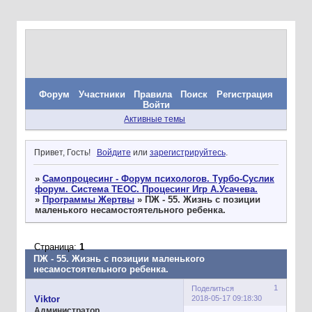
Форум
Участники
Правила
Поиск
Регистрация
Войти
Активные темы
Привет, Гость!
Войдите
или
зарегистрируйтесь
.
»
Самопроцесинг - Форум психологов. Турбо-Суслик
форум. Система ТЕОС. Процесинг Игр А.Усачева.
»
Программы Жертвы
»
ПЖ - 55. Жизнь с позиции
маленького несамостоятельного ребенка.
Страница:
1
ПЖ - 55. Жизнь с позиции маленького
несамостоятельного ребенка.
1
Поделиться
2018-05-17 09:18:30
Viktor
Администратор