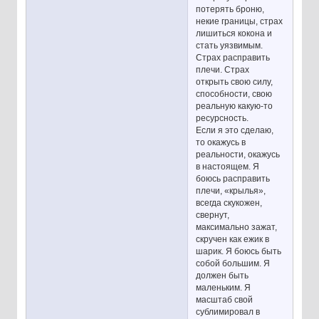
потерять броню,
некие границы, страх
лишиться кокона и
стать уязвимым.
Страх расправить
плечи. Страх
открыть свою силу,
способности, свою
реальную какую-то
ресурсность.
Если я это сделаю,
то окажусь в
реальности, окажусь
в настоящем. Я
боюсь расправить
плечи, «крылья»,
всегда скукожен,
свернут,
максимально зажат,
скручен как ежик в
шарик. Я боюсь быть
собой большим. Я
должен быть
маленьким. Я
масштаб свой
сублимировал в