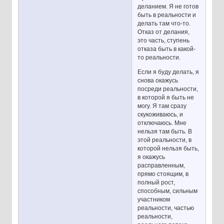
деланием. Я не готов
быть в реальности и
делать там что-то.
Отказ от делания,
это часть, ступень
отказа быть в какой-
то реальности.
Если я буду делать, я
снова окажусь
посреди реальности,
в которой я быть не
могу. Я там сразу
скукоживаюсь, и
отключаюсь. Мне
нельзя там быть. В
этой реальности, в
которой нельзя быть,
я окажусь
расправленным,
прямо стоящим, в
полный рост,
способным, сильным
участником
реальности, частью
реальности,