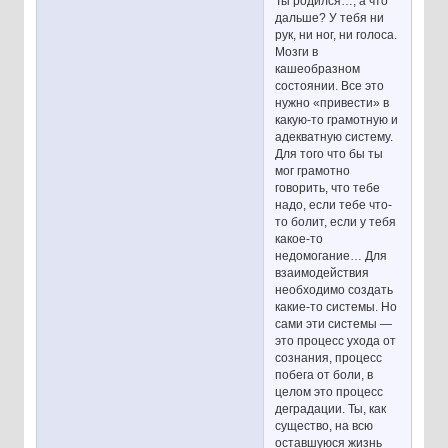
Ты родился…, а что
дальше? У тебя ни
рук, ни ног, ни голоса.
Мозги в
кашеобразном
состоянии. Все это
нужно «привести» в
какую-то грамотную и
адекватную систему.
Для того что бы ты
мог грамотно
говорить, что тебе
надо, если тебе что-
то болит, если у тебя
какое-то
недомогание… Для
взаимодействия
необходимо создать
какие-то системы. Но
сами эти системы —
это процесс ухода от
сознания, процесс
побега от боли, в
целом это процесс
деградации. Ты, как
существо, на всю
оставшуюся жизнь