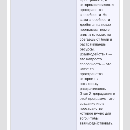
котором появляются
пространства
способности. Но
сами способности
дробятся на некие
программы, некие
игры, в которых ты
сбегаешь от боли и
растрачиваешь
ресурсы.
Взаимодействия —
это непросто
способность — это
какое-то
пространство
которое ты
потихоньку
растрачиваешь.
Этап 2 деградация в
этой программе - это
создание игр в
пространстве
которое нужно для
того, чтобы
взаимодействовать.