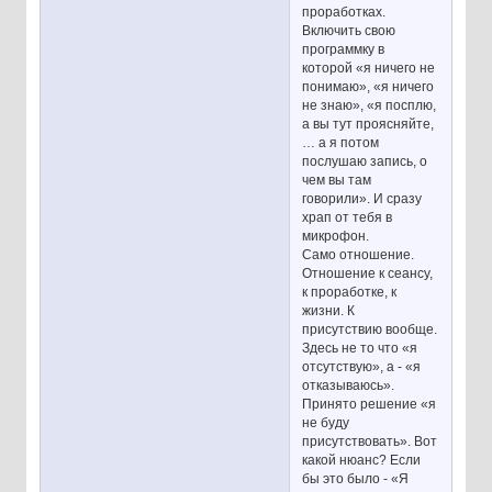
проработках.
Включить свою
программку в
которой «я ничего не
понимаю», «я ничего
не знаю», «я посплю,
а вы тут проясняйте,
… а я потом
послушаю запись, о
чем вы там
говорили». И сразу
храп от тебя в
микрофон.
Само отношение.
Отношение к сеансу,
к проработке, к
жизни. К
присутствию вообще.
Здесь не то что «я
отсутствую», а - «я
отказываюсь».
Принято решение «я
не буду
присутствовать». Вот
какой нюанс? Если
бы это было - «Я