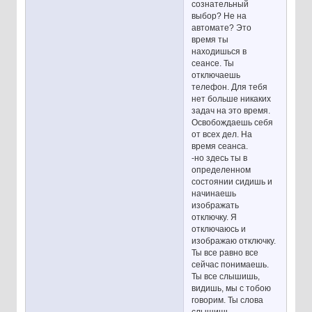
сознательный
выбор? Не на
автомате? Это
время ты
находишься в
сеансе. Ты
отключаешь
телефон. Для тебя
нет больше никаких
задач на это время.
Освобождаешь себя
от всех дел. На
время сеанса.
-но здесь ты в
определенном
состоянии сидишь и
начинаешь
изображать
отключку. Я
отключаюсь и
изображаю отключку.
Ты все равно все
сейчас понимаешь.
Ты все слышишь,
видишь, мы с тобою
говорим. Ты слова