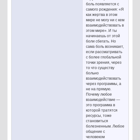
боль появляется с
самого рождения: «Я
как жертва в этом
мире не могу ни с кем
взаимодействовать в
этом мире». И ты
начинаешь от этой
боли сбегать. Но
сама боль возникает,
если рассматривать
с более глобальной
точки зрения, через
то что существу
больно
взаимодействовать
через программы, а
не на прямую.
Почему любое
взаимодействие —
это программа в
которой тратятся
ресурсы, тоже
становиться
болезненным. Любое
общение с
человеком