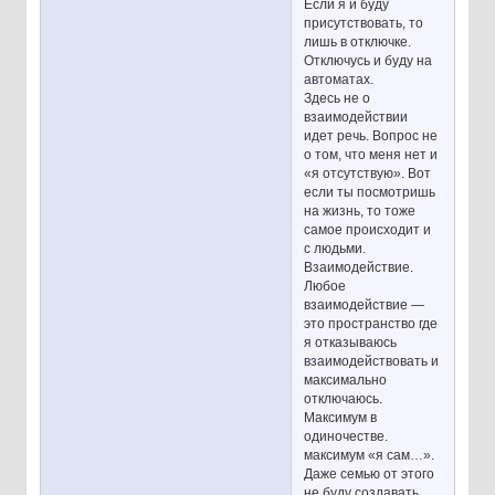
Если я и буду
присутствовать, то
лишь в отключке.
Отключусь и буду на
автоматах.
Здесь не о
взаимодействии
идет речь. Вопрос не
о том, что меня нет и
«я отсутствую». Вот
если ты посмотришь
на жизнь, то тоже
самое происходит и
с людьми.
Взаимодействие.
Любое
взаимодействие —
это пространство где
я отказываюсь
взаимодействовать и
максимально
отключаюсь.
Максимум в
одиночестве.
максимум «я сам…».
Даже семью от этого
не буду создавать.