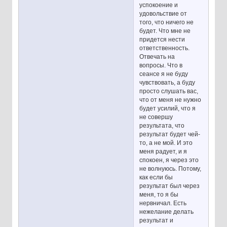
успокоение и
удовольствие от
того, что ничего не
будет. Что мне не
придется нести
ответственность.
Отвечать на
вопросы. Что в
сеансе я не буду
чувствовать, а буду
просто слушать вас,
что от меня не нужно
будет усилий, что я
не совершу
результата, что
результат будет чей-
то, а не мой. И это
меня радует, и я
спокоен, я через это
не волнуюсь. Потому,
как если бы
результат был через
меня, то я бы
нервничал. Есть
нежелание делать
результат и