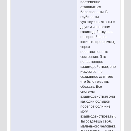
постепенно
становиться
болезненным. В
глубине ты
чувствуешь, что ты с
другим человеком
взаимодействуешь
неверно. Через
какие-то программы,
через
неестественные
состояния. Это
ненастоящее
взаимодействие, оно
искусственно
созданное для того
что бы от жертвы
сбежать. Все
системы
взаимодействия они
как один большой
побег от боли «не
могу
взаимодействовать».
Ты создаешь себя,
маленького человека.