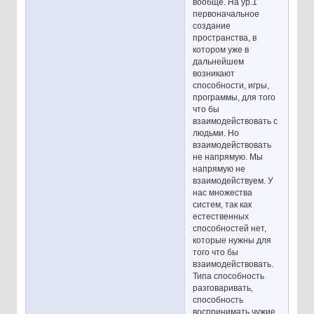
вообще. На ур.1
первоначальное
создание
пространства, в
котором уже в
дальнейшем
возникают
способности, игры,
программы, для того
что бы
взаимодействовать с
людьми. Но
взаимодействовать
не напрямую. Мы
напрямую не
взаимодействуем. У
нас множества
систем, так как
естественных
способностей нет,
которые нужны для
того что бы
взаимодействовать.
Типа способность
разговаривать,
способность
воспринимать чужие