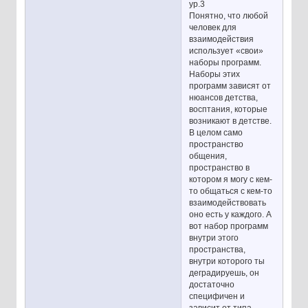
ур.3
Понятно, что любой
человек для
взаимодействия
использует «свои»
наборы программ.
Наборы этих
программ зависят от
нюансов детства,
восптания, которые
возникают в детстве.
В целом само
пространство
общения,
пространство в
котором я могу с кем-
то общаться с кем-то
взаимодействовать
оно есть у каждого. А
вот набор программ
внутри этого
пространства,
внутри которого ты
деградируешь, он
достаточно
специфичен и
зависит от типа