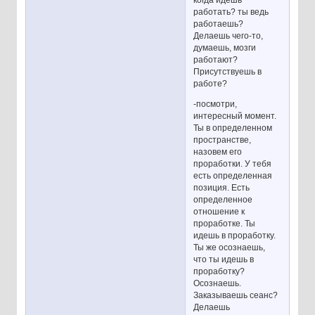
когда идешь
работать? ты ведь
работаешь?
Делаешь чего-то,
думаешь, мозги
работают?
Присутствуешь в
работе?
-посмотри,
интересный момент.
Ты в определенном
пространстве,
назовем его
проработки. У тебя
есть определенная
позиция. Есть
определенное
отношение к
проработке. Ты
идешь в проработку.
Ты же осознаешь,
что ты идешь в
проработку?
Осознаешь.
Заказываешь сеанс?
Делаешь