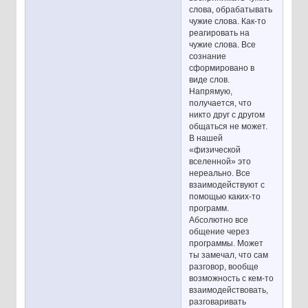
слова, обрабатывать
чужие слова. Как-то
реагировать на
чужие слова. Все
сознание
сформировано в
виде слов.
Напрямую,
получается, что
никто друг с другом
общаться не может.
В нашей
«физической
вселенной» это
нереально. Все
взаимодействуют с
помощью каких-то
программ.
Абсолютно все
общение через
программы. Может
ты замечал, что сам
разговор, вообще
возможность с кем-то
взаимодействовать,
разговаривать