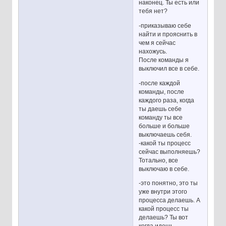
наконец. Ты есть или
тебя нет?
-приказываю себе
найти и прояснить в
чем я сейчас
нахожусь.
После команды я
выключил все в себе.
-после каждой
команды, после
каждого раза, когда
ты даешь себе
команду ты все
больше и больше
выключаешь себя.
-какой ты процесс
сейчас выполняешь?
Тотально, все
выключаю в себе.
-это понятно, это ты
уже внутри этого
процесса делаешь. А
какой процесс ты
делаешь? Ты вот