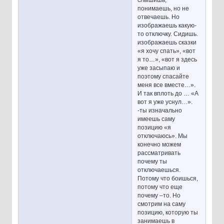
слышишь,
понимаешь, но не
отвечаешь. Но
изображаешь какую-
то отключку. Сидишь.
изображаешь сказки
«я хочу спать», «вот
я то…», «вот я здесь
уже засыпаю и
поэтому спасайте
меня все вместе…».
И так вплоть до … «А
вот я уже уснул…».
-ты изначально
имеешь саму
позицию «я
отключаюсь». Мы
конечно можем
рассматривать
почему ты
отключаешься.
Потому что боишься,
потому что еще
почему –то. Но
смотрим на саму
позицию, которую ты
занимаешь в