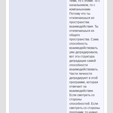
теми, то с этими. То с
начальником, то с
компаньонами.
Потому что ты
отключаешься из
пространства
взаимодействия. Ты
отключаешься из
общего
пространства. Сама
способность
взаимодействовать
уже деградировала,
вот эта структура
деградации самой
способности
взаимодействовать.
Части личности
деградируют в этой
программе, которая
отвечает за
взаимодействие.
Если смотреть со
стороны
способностей. Если
смотреть со стороны
программ, то нужно