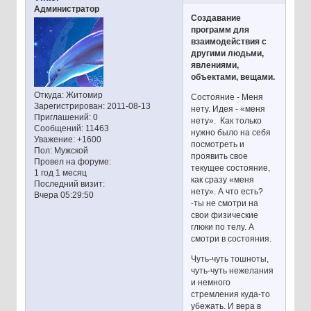
Администратор
Создавание
программ для
взаимодействия с
другими людьми,
явлениями,
объектами, вещами.
Откуда:
Житомир
Состояние - Меня
Зарегистрирован
: 2011-08-13
нету. Идея - «меня
Приглашений:
0
нету». Как только
Сообщений:
11463
нужно было на себя
Уважение:
+1600
посмотреть и
Пол:
Мужской
проявить свое
Провел на форуме:
текущее состояние,
1 год 1 месяц
как сразу «меня
Последний визит:
нету». А что есть?
Вчера 05:29:50
-ты не смотри на
свои физические
глюки по телу. А
смотри в состояния.
Чуть-чуть тошноты,
чуть-чуть нежелания
и немного
стремления куда-то
убежать. И вера в