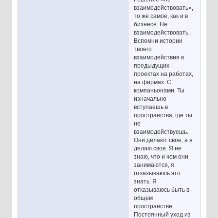
взаимодействовать»,
то же самое, как и в
бизнесе. Не
взаимодействовать.
Вспомни истории
твоего
взаимодействия в
предыдущих
проектах на работах,
на фирмах. С
компаньонами. Ты
изначально
вступаешь в
пространства, где ты
не
взаимодействуешь.
Они делают свое, а я
делаю свое. Я не
знаю, что и чем они
занимаются, я
отказываюсь это
знать. Я
отказываюсь быть в
общем
пространстве.
Постоянный уход из