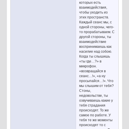
которых есть
взаимодействия,
чтобы уходить из
этих пространств.
Каждый сеанс мы, с
одной стороны, чего-
то прорабатываем. С
другой стороны, ты
взаимодействие
воспринимаешь как
насилие над собою.
Когда ты слышишь
«ты где…?» в
микрофон.
«возвращайся в
сеанс…!», «а ну
просыпайся…!». Что
мы слышим от тебя?
Стоны,
недовольстве, ты
озвучиваешь какие у
тебя страдания
происходят. То же
самое по работе. У
тебя те же моменты
происходят то с