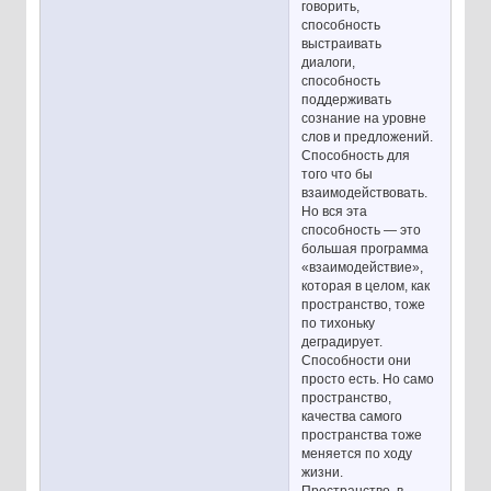
говорить,
способность
выстраивать
диалоги,
способность
поддерживать
сознание на уровне
слов и предложений.
Способность для
того что бы
взаимодействовать.
Но вся эта
способность — это
большая программа
«взаимодействие»,
которая в целом, как
пространство, тоже
по тихоньку
деградирует.
Способности они
просто есть. Но само
пространство,
качества самого
пространства тоже
меняется по ходу
жизни.
Пространство, в