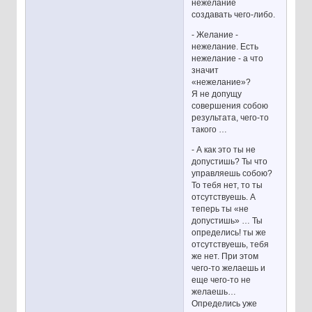
нежелание
создавать чего-либо.
- Желание -
нежелание. Есть
нежелание - а что
значит
«нежелание»?
Я не допущу
совершения собою
результата, чего-то
такого …
- А как это ты не
допустишь? Ты что
управляешь собою?
То тебя нет, то ты
отсутствуешь. А
теперь ты «не
допустишь» … Ты
определись! ты же
отсутствуешь, тебя
же нет. При этом
чего-то желаешь и
еще чего-то не
желаешь…
Определись уже