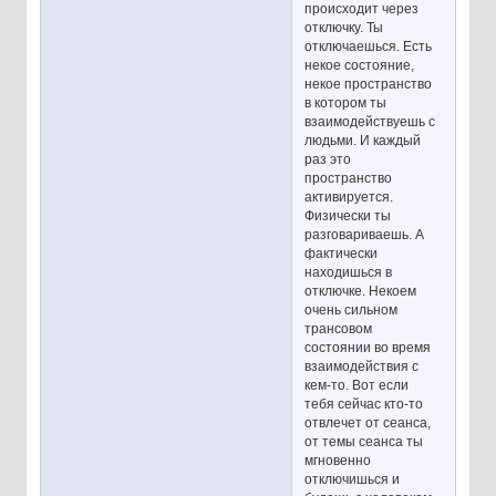
происходит через
отключку. Ты
отключаешься. Есть
некое состояние,
некое пространство
в котором ты
взаимодействуешь с
людьми. И каждый
раз это
пространство
активируется.
Физически ты
разговариваешь. А
фактически
находишься в
отключке. Некоем
очень сильном
трансовом
состоянии во время
взаимодействия с
кем-то. Вот если
тебя сейчас кто-то
отвлечет от сеанса,
от темы сеанса ты
мгновенно
отключишься и