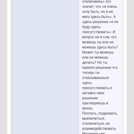
отключаюсь» это
значит, что «я очень
хочу быть, но я не
могу здесь быть». А
здесь решение «я не
буду здесь
присутствовать». И
вопрос не в том, что
можешь ты или не
можешь здесь быть?
Может ты можешь
или не можешь
делать? Но ты
принял решение что
теперь ты
отказываешься
здесь
присутствовать и
активно свое
решение
претворяешь в
жизнь.
Поспать, подремать,
выключиться,
отключиться, не
взаимодействовать.
Решение «не