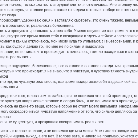
м нет ничего, только сжатость в грудной клетки, я отключаюсь. Мне в голову л
де я нахожусь, я в голове решаю какие то задачи которые вообще не стоят мое
ю от сюда
происходит, удерживаю себя и заставляю смотреть, это очень тяжело, вниман
ть в реальности, реальность болезненна
треть и пропускать реальность через себя. У меня ощущение все время, что я в
но, внутри все время ловлю себя и возвращаю в здесь и сейчас и заставляю см
 момент я как бы отключаюсь, мои мозги куда то уплывают. Я в безсознании, и 
ь, как будто я делаю то, что мне не по силам, я выдохлась
ознании, не понимаю что происходит, отключаюсь, тяжело находиться в созн
щать реальность
авящее ощущение, болезненное, все сложнее и сложнее находиться в реально
хожусь и что происходит, я не знаю, что я чувствую, я чувствую тяжесть внут
выход
но где, не чувствую реальность, все время выдергиваю себя в здесь и сейчас,
реальности
средоточиться, голова чем-то забита, и я не понимаю что в ней происходит, 
 то чувствую напряжение в голове и легкую боль, я не понимаю что происходит
ючаюсь на какие-то вещи, которые особо не стоят моего внимания. Иногда мн
 могу сосредоточиться, чувствую напряжение от того, что сильно цепляюсь за 
голове
еня не существует, я прекращаю воспринимать реальность.
писать, в голове коллапс, я не понимаю где мои мозги. Мне тяжело находиться
ерей, и ищешь выход, а его нет. В голове вата, я ничего не понимаю, хочется 