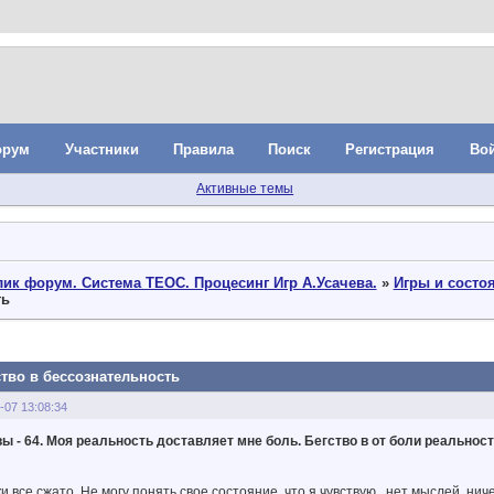
орум
Участники
Правила
Поиск
Регистрация
Во
Активные темы
ик форум. Система ТЕОС. Процесинг Игр А.Усачева.
»
Игры и состо
ть
ство в бессознательность
-07 13:08:34
ы - 64. Моя реальность доставляет мне боль. Бегство в от боли реальност
ки все сжато. Не могу понять свое состояние, что я чувствую, нет мыслей, нич