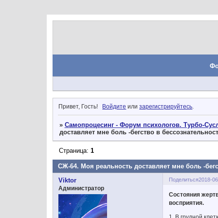
Ф
Привет, Гость!
Войдите
или
зарегистрируйтесь
.
»
Самопроцесинг - Форум психологов. Турбо-Сусл
доставляет мне боль -бегство в бессознательнос
Страница:
1
СЖ-64. Моя реальность доставляет мне боль -бег
Поделиться
2018-06
Viktor
Администратор
Состояния жертв
восприятия.
1. В грудной клет