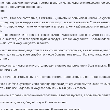
 не понимаю что происходит вокруг и внутри меня, чувствую подвешенное сост
ообще я не могу ничего решать
ния.
 писать, тяжелое состояние, я как камень, ничего не понимаю и ничего не чувс
 точку, внутри и вокруг ничего не происходит, все остановилось. У меня немно
, что происходит, я не хочу ничего чувствовать, хочу забыться, отключиться 
я.
что происходит и не знаю, как назвать что я чувствую в голове. Там что-то есть,
не кажется, что я все время щупаю воздух и его же хочу понять, боль в голове
знаю, что я хочу нащупать и понять
ничего не понимаю, еще хочется выйти из этого состояния, я не понимаю, что
росить, я не хочу в это углубляться еще больше, мне плохо, больно, тяжело, я
от него
м думать, я чувствую пустоту, провал, сильное напряжение и боль в висках. В 
 понимаю где я
 нее хочется сжаться внутри, в голове тяжело, напряжение, и опять как провал
 что я сейчас чувствую и что вообще происходит, и у меня внутри какая-то сил
т и мне все надоело, я хочу все забыть и выкинуть из головы.
жение в голове и в солнечном сплетении, в голове пустота, в солнечном сплет
 как есть, сдаюсь, бездействую. Отказ от жизни
та, я ничего не чувствую, ничего нет. Я ничего не чувствую