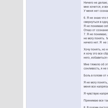
Ничего не делаю,
мне хочется, и в
У меня нет созна
6. Я не знаю что
свернуться в одну
Я не понимаю себя
Отказ от сознани
7. Я не понимаю, 
не могу понять. М
ничего нет. Я не 
Хочу понять, но 
я хочу это все сб
него, избавиться 
Мне тяжело об это
сонливость, я не
Боль в голове от
Я не могу понять,
меня все напрягае
Я чувствую напря
Принимаю все так
8. В голове пусто