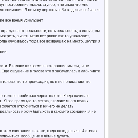
езут посторонние мысли. ступор, я не знаю что мне
го внимания. Я не могу держать себя в здесь и сейчас, я
ие все время ускользает
 ограждена от реальности, есть реальность, а есть я, мы
отреть, а часть меня все равно как-то ускользает,
когда очухиваюсь тогда все возвращаю на место. Внутри я
ании
сти. В голове все время посторонние мысли, я не
ри. Еще ощущение в голове что я заблудилась в лабиринте
 в голове что-то происходит, но я не пониманию что
мне тяжело пробиться через все это. Когда начинаю
. Я все время где-то летаю, в голове много всяких
е хочется отключиться и ничего не делать
реальность и хочу быть хоть в каком-то сознании, я не
 в этом состоянии, похоже, когда находишься в 4 стенах
отключиться, вообще не о чём не думать.