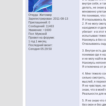
внутри себя, и та
делать, не знаю г
мгновенно улета
Откуда:
Житомир
Не понимаю, что 
Зарегистрирован
: 2011-08-13
Я отказываюсь бы
Приглашений:
0
2. Я не могу смо
Сообщений:
11463
находимся отдель
Уважение:
+1600
убегает и в этот
Пол:
Мужской
испытываю тяжест
Провел на форуме:
Нахожусь в без с
1 год 1 месяц
Отказываюсь ощу
Последний визит:
Сегодня 05:29:50
3. Внутри есть д
понимаю где я на
и не могу найти 
Нахожусь непонят
Я отключена от 
4. Мне тяжело со
сильно смотреть,
мыслей, я перекл
Я не чувствую, не
знаю, что в моей 
Реальности для м
5. Я не знаю что 
без окон и без дв