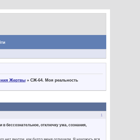
йти
яния Жертвы
»
СЖ-64. Моя реальность
1
и в бессознательное, отключку ума, сознания,
его нет внутри, как будто меня оглушили. Я нахожусь вся