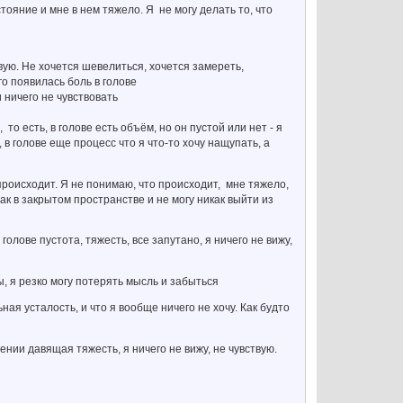
ояние и мне в нем тяжело. Я не могу делать то, что
твую. Не хочется шевелиться, хочется замереть,
го появилась боль в голове
и ничего не чувствовать
 то есть, в голове есть объём, но он пустой или нет - я
, в голове еще процесс что я что-то хочу нащупать, а
 происходит. Я не понимаю, что происходит, мне тяжело,
 как в закрытом пространстве и не могу никак выйти из
голове пустота, тяжесть, все запутано, я ничего не вижу,
ы, я резко могу потерять мысль и забыться
ьная усталость, и что я вообще ничего не хочу. Как будто
ении давящая тяжесть, я ничего не вижу, не чувствую.