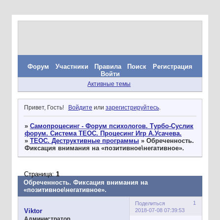
Форум
Участники
Правила
Поиск
Регистрация
Войти
Активные темы
Привет, Гость!
Войдите
или
зарегистрируйтесь
.
»
Самопроцесинг - Форум психологов. Турбо-Суслик
форум. Система ТЕОС. Процесинг Игр А.Усачева.
»
ТЕОС. Деструктивные программы
»
Обреченность.
Фиксация внимания на «позитивное\негативное».
Страница:
1
Обреченность. Фиксация внимания на
«позитивное\негативное».
1
Поделиться
2018-07-08 07:39:53
Viktor
Администратор