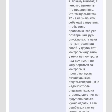
я, почему виноват, в
чем. что изменить,
что предпринять.
что-то здесь не так.
т2 - я не знаю, что
себе ещё запретить,
чтобы жить
правильно. всё уже
позапрещал. руки
опускаются. у меня
нет контроля над
собой. у других есть
контроль надо мной.
у меня нет контроля
над другими. я не
хочу бороться за
контроль. я
проиграю. пусть
лучше сдаться.
отдать контроль. мне
надо контроль
отдавать туда, на
сторону, где с ним не
будут ошибаться.
нужно отдать. я сам
ошибусь, я сам не
смогу - и тогда