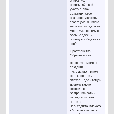
внимание,
сдерживай своё
участие, свои
создания, своё
сознание, движения
своего ума. я ничего
не знаю. это дело не
моего ума. почему я
вообще здесь и
почему вообще вижу
это?
Пространство -
Обреченность
решения в момент
создания:
- мир дуален, в нём
есть хорошее и
плохое. надо к тому и
другому как-то
относиться,
разграничивать и
четко, как можно
четче. это
необходимо. плохого
- больше и чаще. я