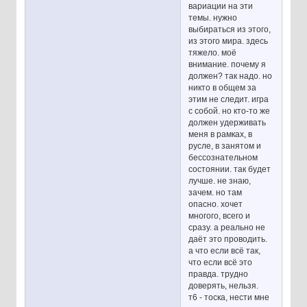
вариации на эти
темы. нужно
выбираться из этого,
из этого мира. здесь
тяжело. моё
внимание. почему я
должен? так надо. но
никто в общем за
этим не следит. игра
с собой. но кто-то же
должен удерживать
меня в рамках, в
русле, в занятом и
бессознательном
состоянии. так будет
лучше. не знаю,
зачем. но там
опасно. хочет
многого, всего и
сразу. а реально не
даёт это проводить.
а что если всё так,
что если всё это
правда. трудно
доверять, нельзя.
т6 - тоска, нести мне