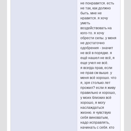
не понравится. есть
не так, как должно
быть. мне не
нравится. я хочу
уметь
воздействовать на
кого-то. я хочу
обрести силы. у меня
не достаточно
одобрения - значит
не всё в порядке. я
ещё нашел не всё, я
еще учел не всё.
я всегда прав, если
не прав см выше. у
меня всё хорошо. что
я, зря столько лет
прожил? если я живу
правильно и хорошо,
у моих близких всё
хорошо, я могу
наслаждаться
жизню. я чувствую
себя виноватым,
надо исправлять,
начинать с себя. кто