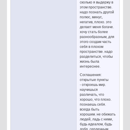
сколько я выдержу в
этом пространстве.
надо познать другой
полюс, минус,
негатив, плохо. это
делает меня богаче.
хочу стать более
разнообразным, для
этого создам часть
себя в плохом
пространстве. надо
разделиться, чтобы
жизнь была
интереснее.
Соглашения:
открытые пункты
- откроешь мир.
научишься
различать, что
хорошо, что плохо.
познаешь себя.
всегда быть
хорошим. не обижать
людей, ладь с ними,
будь идеалом, будь
добр, сердечным,