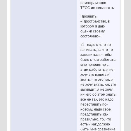
помощь, можно
ТЕОС использовать.
Проявить
«Пространство, в
котором я даю
оценки своему
состоянию».
т1 - надо с чего-то
начинать, за что-то
зацепиться, чтобы
было с чем работать.
мне неприятно с
этим работать. я не
хочу это видеть и
знать, что это так. я
не хочу знать, как это
выглядит. я не хочу
ничего об этом знать.
всё не так, это надо
переставить по-
новому. надо себе
представить, как
правильно. то, что
есть и как должно
быть. мне сравнение