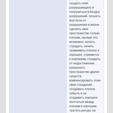
создать себя
разрушающего и
погрузиться в бездну
разрушений. познать
всю боль от
разрушения в жизни.
сделать свое
пространство только
плохим, сколько это
возможно, начать
страдать, начать
сравнивать плохое и
хорошее. стремится
к хорошему, страдать
от недостижения.
разрушать
пространство других
существ.
компенсировать этим
свои страдания.
создавать плохое.
забыть и не
создавать хорошее.
болтаться между
плохим и хорошим.
тратить ресурс на