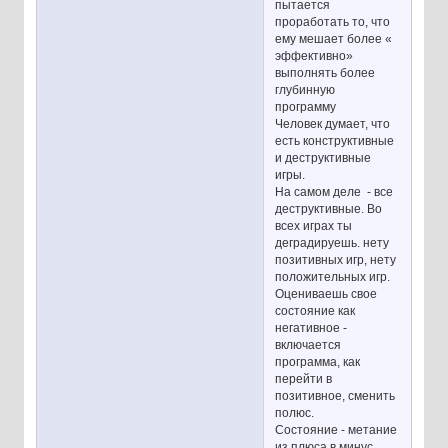
пытается
проработать то, что
ему мешает более «
эффективно»
выполнять более
глубинную
программу
Человек думает, что
есть конструктивные
и деструктивные
игры.
На самом деле - все
деструктивные. Во
всех играх ты
деградируешь. нету
позитивных игр, нету
положительных игр.
Оцениваешь свое
состояние как
негативное -
включается
программа, как
перейти в
позитивное, сменить
полюс.
Состояние - метание
из плюса в минус.