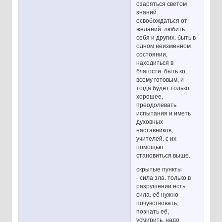
озаряться светом
знаний.
освобождаться от
желаний. любить
себя и других. быть в
одном неизменном
состоянии,
находиться в
благости. быть ко
всему готовым, и
тогда будет только
хорошее,
преодолевать
испытания и иметь
духовных
наставников,
учителей. с их
помощью
становиться выше.
скрытые пункты
- сила зла. только в
разрушении есть
сила. её нужно
почувствовать,
познать её,
усмирить. надо