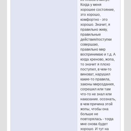
Когда у меня
хорошее состояние,
это хорошо,
комфортно - это
хорошо. Значит, я
правильно живу,
правильные
действия/поступки
совершаю,
правильно мир
воспринимаю и т.д. А
когда хреново, жопа,
то значит я плохо
поступил, в чем-то
виноват, нарушил
какие-то правила,
законы мироздания,
согрешил или там
что-то не знал или
наказание. осознать,
в чем причина этой
жопы, чтобы она
больше не
повторялась - тогда
мне снова будет
хорошо. И тут на