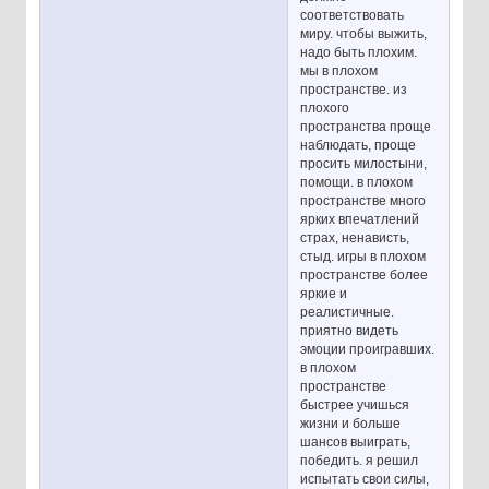
соответствовать
миру. чтобы выжить,
надо быть плохим.
мы в плохом
пространстве. из
плохого
пространства проще
наблюдать, проще
просить милостыни,
помощи. в плохом
пространстве много
ярких впечатлений
страх, ненависть,
стыд. игры в плохом
пространстве более
яркие и
реалистичные.
приятно видеть
эмоции проигравших.
в плохом
пространстве
быстрее учишься
жизни и больше
шансов выиграть,
победить. я решил
испытать свои силы,