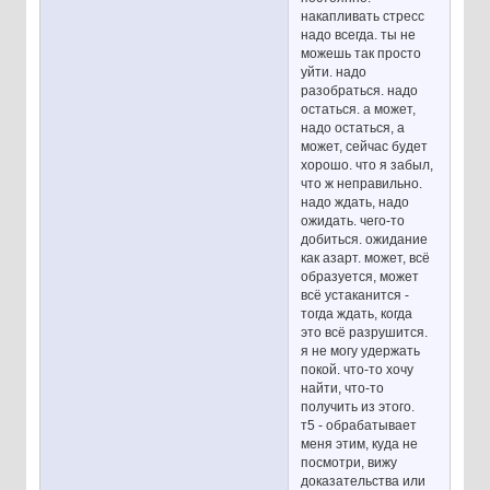
накапливать стресс
надо всегда. ты не
можешь так просто
уйти. надо
разобраться. надо
остаться. а может,
надо остаться, а
может, сейчас будет
хорошо. что я забыл,
что ж неправильно.
надо ждать, надо
ожидать. чего-то
добиться. ожидание
как азарт. может, всё
образуется, может
всё устаканится -
тогда ждать, когда
это всё разрушится.
я не могу удержать
покой. что-то хочу
найти, что-то
получить из этого.
т5 - обрабатывает
меня этим, куда не
посмотри, вижу
доказательства или