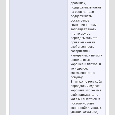
дровишек,
поддерживать накал
на уровне. надо
поддерживать
достаточное
внимание к этому.
запрещает знать
что-то другое.
переделывать это.
привязки - некая
двойственность
восприятия и
намерений. я не могу
определиться.
хорошее и плохое. и
то и другое.
захваченность в
ловушку.
3 - никак не могу себя
оправдать и сделать
хорошим. что же мне
ещё придумать. но
хотя бы пытаться. я
постоянно этим
занят. найди. упадок,
уныние, отчаяние,