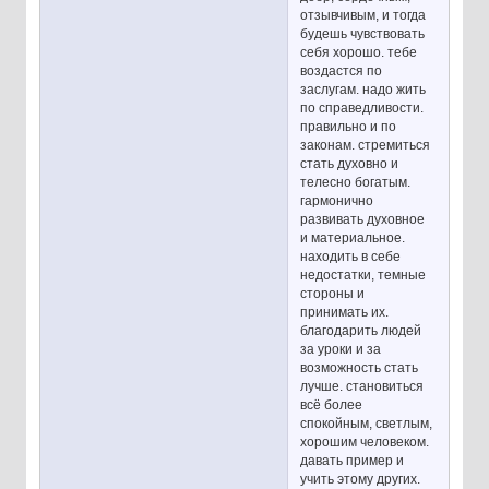
отзывчивым, и тогда
будешь чувствовать
себя хорошо. тебе
воздастся по
заслугам. надо жить
по справедливости.
правильно и по
законам. стремиться
стать духовно и
телесно богатым.
гармонично
развивать духовное
и материальное.
находить в себе
недостатки, темные
стороны и
принимать их.
благодарить людей
за уроки и за
возможность стать
лучше. становиться
всё более
спокойным, светлым,
хорошим человеком.
давать пример и
учить этому других.