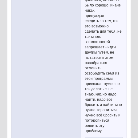
добиться, чтобы всё
было хорошо, иначе
никак.
принуждает -
следить за тем, как
это возможно
сделать для тебя. не
так много
возможностей.
запрещает - идти
другим путем. не
пытаться в этом
разобраться.
отменить.
освободить себя из
этой программы.
привязки - нужно не
так делать. я не
знаю, как, но надо
найти. надо все
бросить и найти. мне
нужно торопиться.
нужно всё бросить и
поторопиться,
решить эту
проблему.