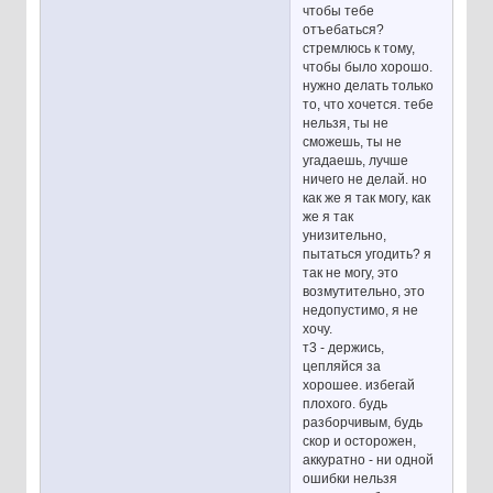
чтобы тебе
отъебаться?
стремлюсь к тому,
чтобы было хорошо.
нужно делать только
то, что хочется. тебе
нельзя, ты не
сможешь, ты не
угадаешь, лучше
ничего не делай. но
как же я так могу, как
же я так
унизительно,
пытаться угодить? я
так не могу, это
возмутительно, это
недопустимо, я не
хочу.
т3 - держись,
цепляйся за
хорошее. избегай
плохого. будь
разборчивым, будь
скор и осторожен,
аккуратно - ни одной
ошибки нельзя