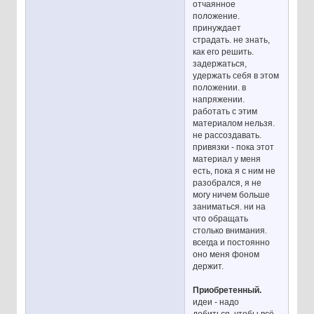
отчаянное
положение.
принуждает
страдать. не знать,
как его решить.
задержаться,
удержать себя в этом
положении. в
напряжении.
работать с этим
материалом нельзя.
не рассоздавать.
привязки - пока этот
материал у меня
есть, пока я с ним не
разобрался, я не
могу ничем больше
заниматься. ни на
что обращать
столько внимания.
всегда и постоянно
оно меня фоном
держит.
Приобретенный.
идеи - надо