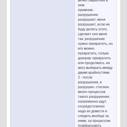
вечно закреплен в
нем.
привязки -
разрушение.
разрушает, меня
разрушает, если не
буду делать этого,
сделает оно меня
так. разрушение
нужно прекратить, но
его можно
прекратить, только
доиграв. прекратить
или продолжать. не
могу выбирать между
двумя крайностями.
2 - после
разрушения, я
разрушен. стеснен.
много процессов
такого разрушения,
напряженно идут.
сосредоточенно.
надо их довести и
следить вообще за
ними, за процессом.
подбрасывать