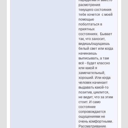
парадигмы И вместо
расмотрения
текущего состояния
тебе хочется с моей
помощью
поболтаться в
приятных
состояниях. Бывает
так, что заносит,
видишь/ощущаешь
белый свет или когда
начинаешь
выписывать, а там
всё - будет классно
или какой я
замечательный,
хороший. Или когда
человек начинает
выдавать какой-то
позитив, циклится,
не видит, что за этим
стоит. И само
состояние
сопровождается
ощущениями не
очень комфортными.
Рассматривание