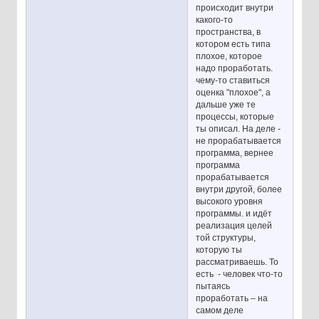
происходит внутри
какого-то
пространства, в
котором есть типа
плохое, которое
надо проработать.
чему-то ставиться
оценка "плохое", а
дальше уже те
процессы, которые
ты описал. На деле -
не прорабатывается
программа, вернее
программа
прорабатывается
внутри другой, более
высокого уровня
программы. и идёт
реализация целей
той структуры,
которую ты
рассматриваешь. То
есть - человек что-то
пытаясь
проработать – на
самом деле