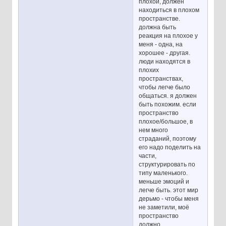
плохой, должен
находиться в плохом
пространстве.
должна быть
реакция на плохое у
меня - одна, на
хорошее - другая.
люди находятся в
плохих
пространствах,
чтобы легче было
общаться. я должен
быть похожим. если
пространство
плохое/большое, в
нем много
страданий, поэтому
его надо поделить на
части,
структурировать по
типу маленького.
меньше эмоций и
легче быть. этот мир
дерьмо - чтобы меня
не заметили, моё
пространство
должно