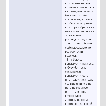
что так мне нельзя,
что очень опасно. я ж
не знаю, что да как. я
бы хотел, чтобы
стало ясно, а лучше
чтобы с этой хренью
кто-то разобрался за
меня. и не решаюсь в
то же время,
рассоздать эту хрень
- чего-то от неё мне
ещё надо, какие-то
возможности
надеюсь.
т8 - я боюсь. я
испугался. я пугаюсь.
я буду бояться. я
отступлю. я
испугался. я бегу.
мне надо спасаться.
больше я ничего не
могу, на этом всё.
мне не удалось
ничего здесь
достичь. на этом
поставлен большой