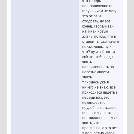
это теперь
неограниченно (в
гору). ничем не могу
это от себя
отодрать. ну всё,
конец, сворачивай.
начинай новую
жизнь, потому что в
старой ты уже ничего
не сможешь. ну и
что? ну и всё. вот и
всё что тебе надо
знать.
напряженность на
невозможности
знать.
т7 - здесь уже я
ничего не знаю. всё
приходится видеть в
первый раз. это
некомфортно,
неудобно и страшно.
неправильно это,
неожиданно - нельзя
знать, что
правильно, а что нет.
я полностью уверен,