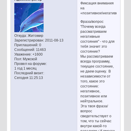
Фиксация внимания
на
«позитивное\негативное».
Фраза/вопрос
"Почему всегда
рассматриваем
Откуда:
Житомир
негативные
Зарегистрирован
: 2011-08-13
состояния" - что для
Приглашений:
0
тебя значит это
Сообщений:
11463
состояние?
Уважение:
+1600
Мы рассматриваем
Пол:
Мужской
всегда программу,
Провел на форуме:
текущее состояние,
1 год 1 месяц
не даем оценку. В
Последний визит:
независимости от
Сегодня 11:25:13
того, какое это
состояние:
негативное,
позитивное или
нейтральное.
Эта твоя фраза/
вопрос
свидетельствует о
том, что ты сейчас
внутри какой-то