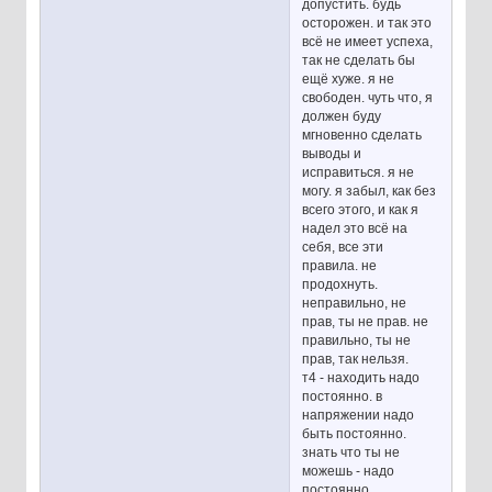
допустить. будь
осторожен. и так это
всё не имеет успеха,
так не сделать бы
ещё хуже. я не
свободен. чуть что, я
должен буду
мгновенно сделать
выводы и
исправиться. я не
могу. я забыл, как без
всего этого, и как я
надел это всё на
себя, все эти
правила. не
продохнуть.
неправильно, не
прав, ты не прав. не
правильно, ты не
прав, так нельзя.
т4 - находить надо
постоянно. в
напряжении надо
быть постоянно.
знать что ты не
можешь - надо
постоянно.