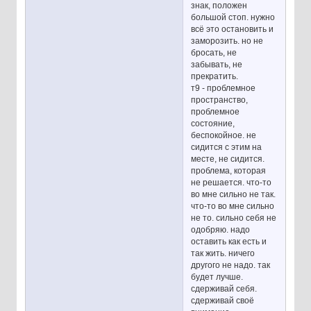
знак, положен
большой стоп. нужно
всё это остановить и
заморозить. но не
бросать, не
забывать, не
прекратить.
т9 - проблемное
пространство,
проблемное
состояние,
беспокойное. не
сидится с этим на
месте, не сидится.
проблема, которая
не решается. что-то
во мне сильно не так.
что-то во мне сильно
не то. сильно себя не
одобряю. надо
оставить как есть и
так жить. ничего
другого не надо. так
будет лучше.
сдерживай себя.
сдерживай своё