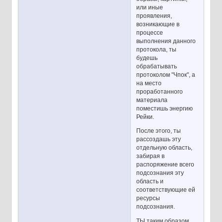
или иные
проявления,
возникающие в
процессе
выполнения данного
протокола, ты
будешь
обрабатывать
протоколом "Чпок", а
на место
проработанного
материала
поместишь энергию
Рейки.
После этого, ты
рассоздашь эту
отдельную область,
забирая в
распоряжение всего
подсознания эту
область и
соответствующие ей
ресурсы
подсознания.
ТЫ таким образом