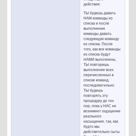
действия:
ТЫ будешь давать
НАМ команды из
списка и после
выполнения
команды давать
следующую команду
из списка. После
того, как все команды
из списка будут
НАМИ выполнены,
ТЫ повторишь
выполнение всех
перечисленных в
списке команд,
последовательно.
ТЫ будешь
повторять эту
процедуру до тех
пор, пока у НАС не
возникнет ощущение
реального
насыщения, так, как
будто мы
действительно сыты.