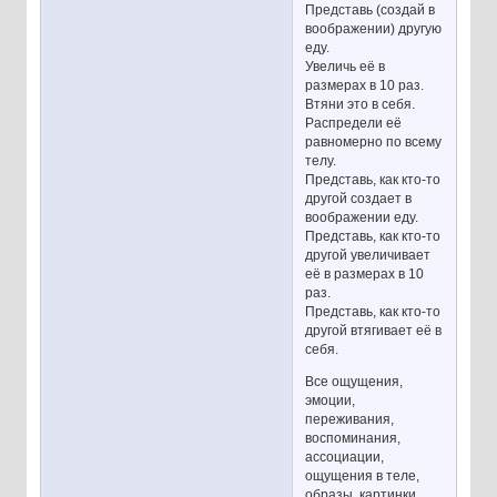
Представь (создай в
воображении) другую
еду.
Увеличь её в
размерах в 10 раз.
Втяни это в себя.
Распредели её
равномерно по всему
телу.
Представь, как кто-то
другой создает в
воображении еду.
Представь, как кто-то
другой увеличивает
её в размерах в 10
раз.
Представь, как кто-то
другой втягивает её в
себя.
Все ощущения,
эмоции,
переживания,
воспоминания,
ассоциации,
ощущения в теле,
образы, картинки,