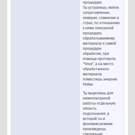
процедуре:
Ты устранишь любое
сопротивление,
неверие, сомнение и
страх, по отношению
к ниже описанной
процедуре,
обрабатываемому
материалу и самой
процедуре
обработки, при
помощи протокола
"Чпок", а на место
обработанного
материала
поместишь энергию
Рейки.
Ты выделишь для
нижеописанной
работы отдельную
область
подсознания, в
которой ты в
фоновом режиме
произведешь
следующие