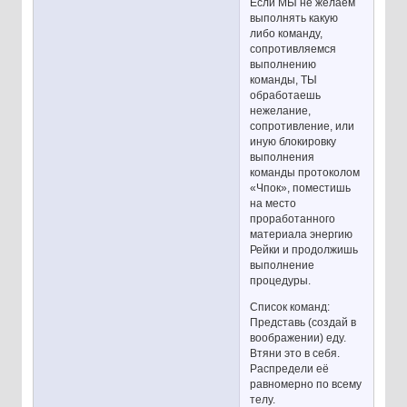
Если МЫ не желаем
выполнять какую
либо команду,
сопротивляемся
выполнению
команды, ТЫ
обработаешь
нежелание,
сопротивление, или
иную блокировку
выполнения
команды протоколом
«Чпок», поместишь
на место
проработанного
материала энергию
Рейки и продолжишь
выполнение
процедуры.
Список команд:
Представь (создай в
воображении) еду.
Втяни это в себя.
Распредели её
равномерно по всему
телу.