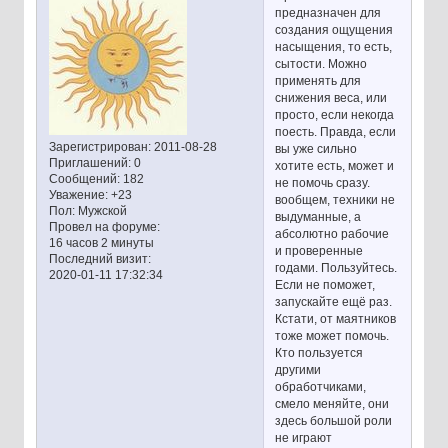
предназначен для
создания ощущения
насыщения, то есть,
сытости. Можно
применять для
снижения веса, или
просто, если некогда
поесть. Правда, если
Зарегистрирован
: 2011-08-28
вы уже сильно
Приглашений:
0
хотите есть, может и
Сообщений:
182
не помочь сразу.
Уважение:
+23
вообщем, техники не
Пол:
Мужской
выдуманные, а
Провел на форуме:
абсолютно рабочие
16 часов 2 минуты
и проверенные
Последний визит:
годами. Пользуйтесь.
2020-01-11 17:32:34
Если не поможет,
запускайте ещё раз.
Кстати, от маятников
тоже может помочь.
Кто пользуется
другими
обработчиками,
смело меняйте, они
здесь большой роли
не играют