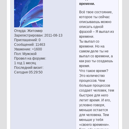
времени.
Всё твое состояние,
которое ты сейчас
описываешь можно
описать одной
Откуда:
Житомир
фразой – Я выпал из
Зарегистрирован
: 2011-08-13
времени.
Приглашений:
0
Ты выпал со
Сообщений:
11463
времени. Но на
Уважение:
+1600
самом деле ты не
Пол:
Мужской
выпал со времени, а
Провел на форуме:
как раз ты создаешь
1 год 1 месяц
время.
Последний визит:
Что такое время?
Сегодня 05:29:50
Это количество
процессов. Чем
больше процессов
создает человек, тем
быстрее для него
летит время. И его,
условно говоря,
меньше остается
для человека. Тем
меньше у тебя
«своего времени».