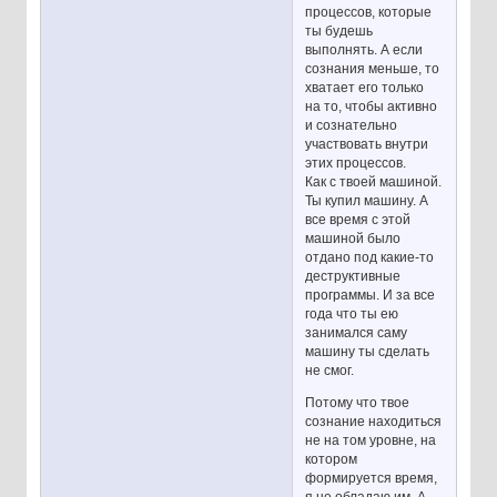
процессов, которые
ты будешь
выполнять. А если
сознания меньше, то
хватает его только
на то, чтобы активно
и сознательно
участвовать внутри
этих процессов.
Как с твоей машиной.
Ты купил машину. А
все время с этой
машиной было
отдано под какие-то
деструктивные
программы. И за все
года что ты ею
занимался саму
машину ты сделать
не смог.
Потому что твое
сознание находиться
не на том уровне, на
котором
формируется время,