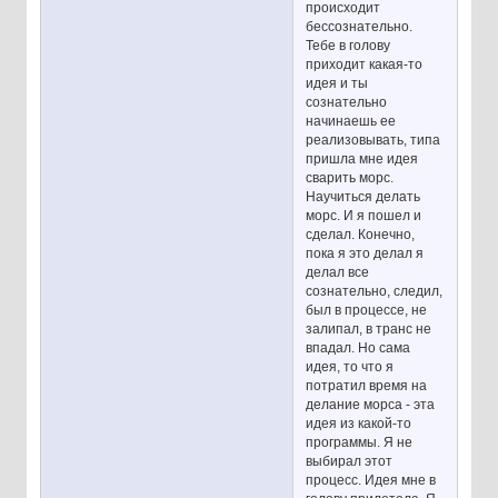
происходит
бессознательно.
Тебе в голову
приходит какая-то
идея и ты
сознательно
начинаешь ее
реализовывать, типа
пришла мне идея
сварить морс.
Научиться делать
морс. И я пошел и
сделал. Конечно,
пока я это делал я
делал все
сознательно, следил,
был в процессе, не
залипал, в транс не
впадал. Но сама
идея, то что я
потратил время на
делание морса - эта
идея из какой-то
программы. Я не
выбирал этот
процесс. Идея мне в