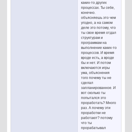
каких-то других
процессах. Ты себе,
конечно.
объясняешь это чем
угодно, а на самом
деле это потому, что
ты свое время отдал
структурам и
программам на
выполнение каких-то
процессов. И время
вроде есть, а вроде
бы и нет. И потом
включаются игры
ума, объяснения
того почему ты не
сделал
запланированное. И
вот сколько ты
попытался это
проработать? Много
раз. А почему эти
проработки не
работают? потому
что ты
прорабатывал