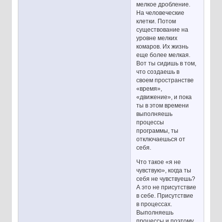
мелкое дробление.
На человеческие
клетки. Потом
существование на
уровне мелких
комаров. Их жизнь
еще более мелкая.
Вот ты сидишь в том,
что создаешь в
своем пространстве
«время»,
«движение», и пока
ты в этом времени
выполняешь
процессы
программы, ты
отключаешься от
себя.
Что такое «я не
чувствую», когда ты
себя не чувствуешь?
А это не присутствие
в себе. Присутствие
в процессах.
Выполняешь
процессы и поэтому