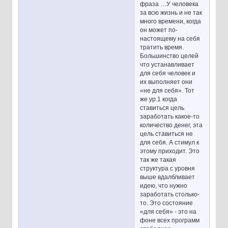
фраза …У человека
за всю жизнь и не так
много времени, когда
он может по-
настоящему на себя
тратить время.
Большинство целей
что устанавливает
для себя человек и
их выполняет они
«не для себя». Тот
же ур.1 когда
ставиться цель
заработать какое-то
количество денег, эта
цель ставиться не
для себя. А стимул к
этому приходит. Это
так же такая
структура с уровня
выше вдалбливает
идею, что нужно
заработать столько-
то. Это состояние
«для себя» - это на
фоне всех программ