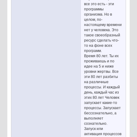
все это есть - эти
программы
организма. Но в
целом, по-
настоящему времени
нет у человека. Это
такое своеобразный
ресурс сделать что-
то на фоне всех
программ.
Время 80 лет. Ты их
проживаешь и по
идее на 5 и ниже
уровни жертвы. Все
эти 80 лет разбиты
на различные
процессы. И каждый
день, каждый час из
этих 80 лет Человек
запускает какие-то
процессы. Запускает
бессознательно, а
выполняет
сознательно.
Запуск или
активация процессов