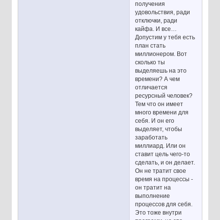
получения
удовольствия, ради
отключки, ради
кайфа. И все…
Допустим у тебя есть
план стать
миллионером. Вот
сколько ты
выделяешь на это
времени? А чем
отличается
ресурсный человек?
Тем что он имеет
много времени для
себя. И он его
выделяет, чтобы
заработать
миллиард. Или он
ставит цель чего-то
сделать, и он делает.
Он не тратит свое
время на процессы -
он тратит на
выполнение
процессов для себя.
Это тоже внутри