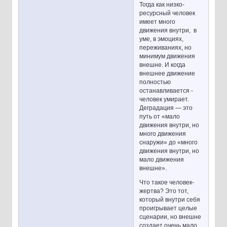
Тогда как низко-
ресурсный человек
имеет много
движения внутри, в
уме, в эмоциях,
переживаниях, но
минимум движения
внешне. И когда
внешнее движение
полностью
останавливается -
человек умирает.
Деградация — это
путь от «мало
движения внутри, но
много движения
снаружи» до «много
движения внутри, но
мало движения
внешне».
Что такое человек-
жертва? Это тот,
который внутри себя
проигрывает целые
сценарии, но внешне
создает очень мало