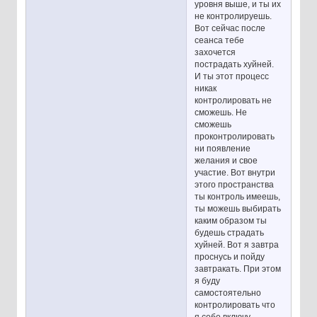
уровня выше, и ты их
не контролируешь.
Вот сейчас после
сеанса тебе
захочется
пострадать хуйней.
И ты этот процесс
никак
контролировать не
сможешь. Не
сможешь
проконтролировать
ни появление
желания и свое
участие. Вот внутри
этого пространства
ты контроль имеешь,
ты можешь выбирать
каким образом ты
будешь страдать
хуйней. Вот я завтра
проснусь и пойду
завтракать. При этом
я буду
самостоятельно
контролировать что