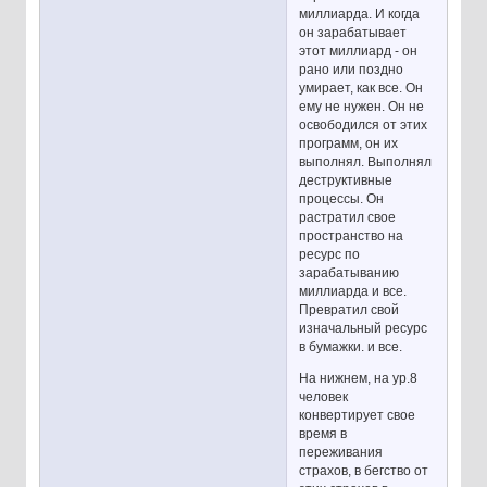
миллиарда. И когда
он зарабатывает
этот миллиард - он
рано или поздно
умирает, как все. Он
ему не нужен. Он не
освободился от этих
программ, он их
выполнял. Выполнял
деструктивные
процессы. Он
растратил свое
пространство на
ресурс по
зарабатыванию
миллиарда и все.
Превратил свой
изначальный ресурс
в бумажки. и все.
На нижнем, на ур.8
человек
конвертирует свое
время в
переживания
страхов, в бегство от