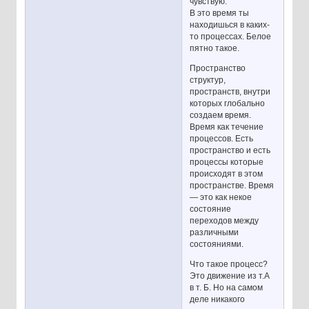
чувствую.
В это время ты
находишься в каких-
то процессах. Белое
пятно такое.
Пространство
структур,
пространств, внутри
которых глобально
создаем время.
Время как течение
процессов. Есть
пространство и есть
процессы которые
происходят в этом
пространстве. Время
— это как некое
состояние
переходов между
различными
состояниями.
Что такое процесс?
Это движение из т.А
в т. Б. Но на самом
деле никакого