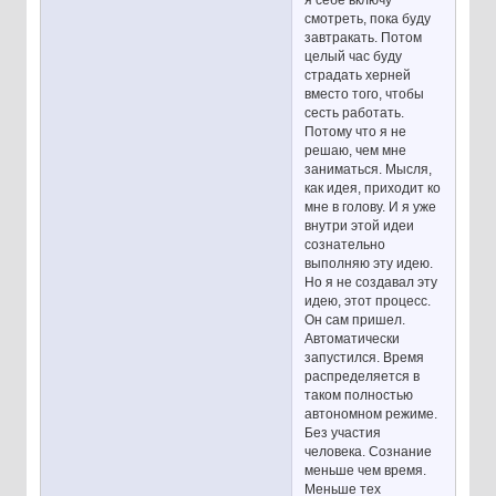
я себе включу
смотреть, пока буду
завтракать. Потом
целый час буду
страдать херней
вместо того, чтобы
сесть работать.
Потому что я не
решаю, чем мне
заниматься. Мысля,
как идея, приходит ко
мне в голову. И я уже
внутри этой идеи
сознательно
выполняю эту идею.
Но я не создавал эту
идею, этот процесс.
Он сам пришел.
Автоматически
запустился. Время
распределяется в
таком полностью
автономном режиме.
Без участия
человека. Сознание
меньше чем время.
Меньше тех