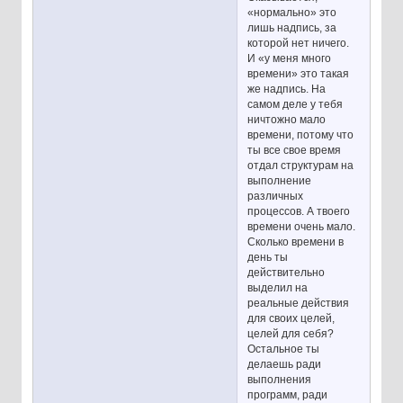
«нормально» это
лишь надпись, за
которой нет ничего.
И «у меня много
времени» это такая
же надпись. На
самом деле у тебя
ничтожно мало
времени, потому что
ты все свое время
отдал структурам на
выполнение
различных
процессов. А твоего
времени очень мало.
Сколько времени в
день ты
действительно
выделил на
реальные действия
для своих целей,
целей для себя?
Остальное ты
делаешь ради
выполнения
программ, ради