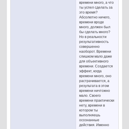
времени много, а что
ты успел сделать за
это время?
Абсолютно ничего,
времени вроде
много, должен был
бы сделать много?
Но в реальности
результативность
совершенно
наоборот. Времени
слишком мало даже
для объективного
времени. Создается
эффект, когда
времени много, оно
растрачивается, а
результата в этом
времени ничтожно
мало. Своего
времени практически
нету, времени в
котором ты
выполняешь
осознанные
действия. Именно