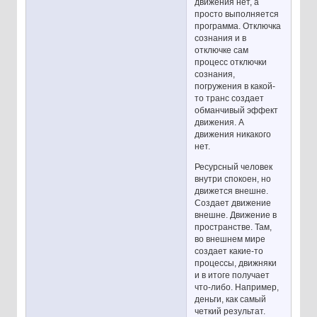
движения нет, а
просто выполняется
программа. Отключка
сознания и в
отключке сам
процесс отключки
сознания,
погружения в какой-
то транс создает
обманчивый эффект
движения. А
движения никакого
нет.
Ресурсный человек
внутри спокоен, но
движется внешне.
Создает движение
внешне. Движение в
пространстве. Там,
во внешнем мире
создает какие-то
процессы, движняки
и в итоге получает
что-либо. Например,
деньги, как самый
четкий результат.