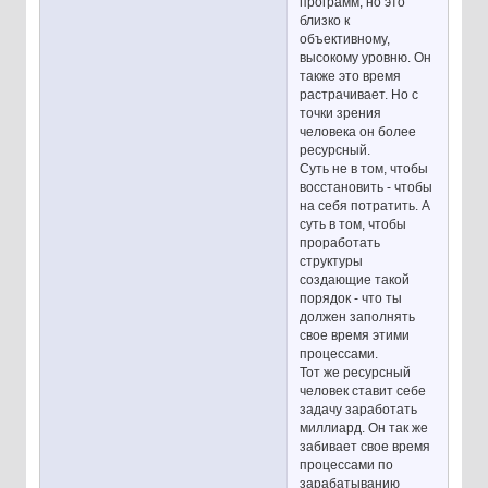
программ, но это
близко к
объективному,
высокому уровню. Он
также это время
растрачивает. Но с
точки зрения
человека он более
ресурсный.
Суть не в том, чтобы
восстановить - чтобы
на себя потратить. А
суть в том, чтобы
проработать
структуры
создающие такой
порядок - что ты
должен заполнять
свое время этими
процессами.
Тот же ресурсный
человек ставит себе
задачу заработать
миллиард. Он так же
забивает свое время
процессами по
зарабатыванию