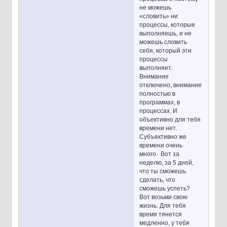
не можешь
«словить» ни
процессы, которые
выполняешь, и не
можешь словить
себя, который эти
процессы
выполняет.
Внимание
отключено, внимание
полностью в
программах, в
процессах. И
объективно для тебя
времени нет.
Субъективно же
времени очень
много. Вот за
неделю, за 5 дней,
что ты сможешь
сделать, что
сможешь успеть?
Вот возьми свою
жизнь. Для тебя
время тянется
медленно, у тебя