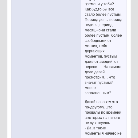
времени у тебя?
Как будто бы все
стало более пустым.
Период день, период
неделя, период
месяц - они стали
более пустым, более
свободными от
мелких, тебя
дергающих
моментов, пустым
даже от эмоций, от
нервов… На самом
деле давай
посмотрим… Что
значит пустым?
менее
заполненным?
Давай назовем это
по-другому. Это
провалы по времени
в которых ты ничего
не чувствуешь.
- Да, в такие
моменты я ничего не