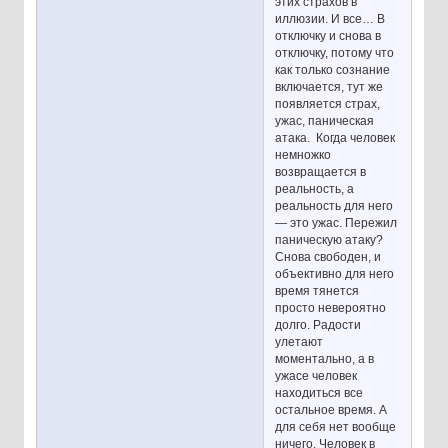
этих страхов в
иллюзии. И все… В
отключку и снова в
отключку, потому что
как только сознание
включается, тут же
появляется страх,
ужас, паническая
атака. Когда человек
немножко
возвращается в
реальность, а
реальность для него
— это ужас. Пережил
паническую атаку?
Снова свободен, и
объективно для него
время тянется
просто невероятно
долго. Радости
улетают
моментально, а в
ужасе человек
находиться все
остальное время. А
для себя нет вообще
ничего. Человек в