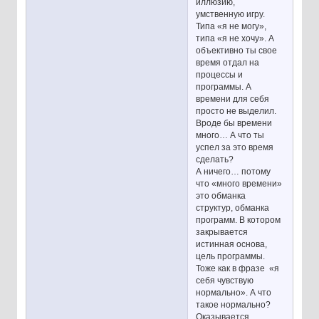
иллюзию,
умственную игру.
Типа «я не могу»,
типа «я не хочу». А
объективно ты свое
время отдал на
процессы и
программы. А
времени для себя
просто не выделил.
Вроде бы времени
много… А что ты
успел за это время
сделать?
А ничего… потому
что «много времени»
это обманка
структур, обманка
программ. В котором
закрывается
истинная основа,
цель программы.
Тоже как в фразе «я
себя чувствую
нормально». А что
такое нормально?
Оказывается,