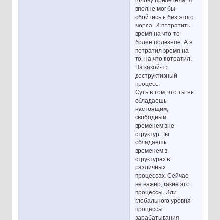
голову прилетела. Я
вполне мог бы
обойтись и без этого
морса. И потратить
время на что-то
более полезное. А я
потратил время на
то, на что потратил.
На какой-то
деструктивный
процесс.
Суть в том, что ты не
обладаешь
настоящим,
свободным
временем вне
структур. Ты
обладаешь
временем в
структурах в
различных
процессах. Сейчас
не важно, какие это
процессы. Или
глобального уровня
процессы
зарабатывания