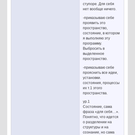
ступоре. Для себя
нет вообще ничего.
-приказываю себе
проявить это
пространство,
состояние, в котором
я выполняю эту
программу.
Выбросить в
выделенное
пространство.
-приказываю себе
прояснить все идеи,
установки.
состояния, процессы
их т.1 этого
пространства.
ур.1
Состояние, сама
фраза «для себя…».
Понятно, что идется
о разделении на
структуры и на
сознание, но сама