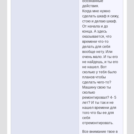
осознанные
действия.
Когда мне нужно
сделать шкаф я сижу,
стою и делаю шкаф.
От начала и до
конца. А здесь
оказывается, что
времени что-то
делать для себя
вообще нету. Или
очень мало. И ты его
не найдешь, и ты его
не нашел. Вот
сколько у тебя было
планов чтобы
сделать чего-то?
Машину свою ты
сколько
ремонтировал? 4- 5
лет? И ты так и не
нашел времени для
того что бы ее для
себя
отремонтировать.
Все внимание твое в