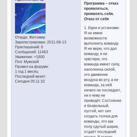
Программа – отказ
проявляться,
проявлять себя.
Отказ от себя
1. Идеи и установки:
Я не имею
Откуда:
Житомир
возможности
Зарегистрирован
: 2011-08-13
выполнить команду.
Приглашений:
0
Я не верю, что дал
Сообщений:
11463
команду, я не
Уважение:
+1600
чувствую, что
Пол:
Мужской
команда имеет силу,
Провел на форуме:
наполнена силой,
1 год 1 месяц
это движение
Последний визит:
воздуха во рту, а не
Сегодня 05:11:32
команда, за ней
ничего не последует,
ни к чему не
приведёт. Состояние
я безвольный,
пустой, нет сил
создать толчок для
команды, это как
полу сдутый шарик,
отдаёт последний