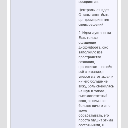
восприятия.
Центральная идея:
Отказываюсь быть
центром принятия
своих решений.
2. Идеи и установки:
Есть только
ощущение
дискомфорта, оно
заполнило всё
пространство
сознания,
притягивает на себя
всё внимание, я
уперся в этот экран и
ничего больше не
вижу, боль сменилась
на шум в голове,
высокочастотный
звон, а внимание
больше ничего и не
может
обрабатывать, его
просто глушит этими
состояниями, я