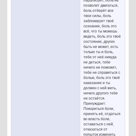
парализует, боль не
позволит двигаться,
боль отберёт все
твои силы, боль
заблокирует твоё
сознание, боль это
всё, что ты можешь
видеть, боль это твоё
состояние, других
быть не может, есть
только ты и боль,
тебе от неё никуда
не деться, тебе
ничего не поможет,
тебе не справиться с
болью, боль это твоё
наказание и ты
должен с ней жить,
ничего другого тебе
не остаётся.
Принуждает:
Покориться боли,
принять её, отдаться
во власть боли,
оставаться с ней,
отказаться от
попыток изменить