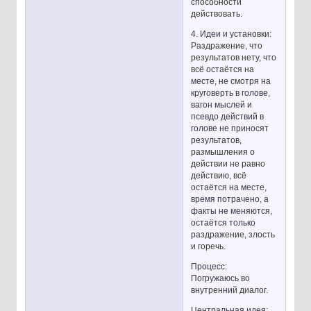
способности
действовать.
4. Идеи и установки:
Раздражение, что
результатов нету, что
всё остаётся на
месте, не смотря на
круговерть в голове,
вагон мыслей и
псевдо действий в
голове не приносят
результатов,
размышления о
действии не равно
действию, всё
остаётся на месте,
время потрачено, а
факты не меняются,
остаётся только
раздражение, злость
и горечь.
Процесс:
Погружаюсь во
внутренний диалог.
Центральная идея: