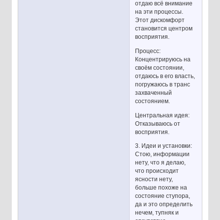
отдаю всё внимание
на эти процессы.
Этот дискомфорт
становится центром
восприятия.
Процесс:
Концентрируюсь на
своём состоянии,
отдаюсь в его власть,
погружаюсь в транс
захваченный
состоянием.
Центральная идея:
Отказываюсь от
восприятия.
3. Идеи и установки:
Стою, информации
нету, что я делаю,
что происходит
ясности нету,
больше похоже на
состояние ступора,
да и это определить
нечем, тупняк и