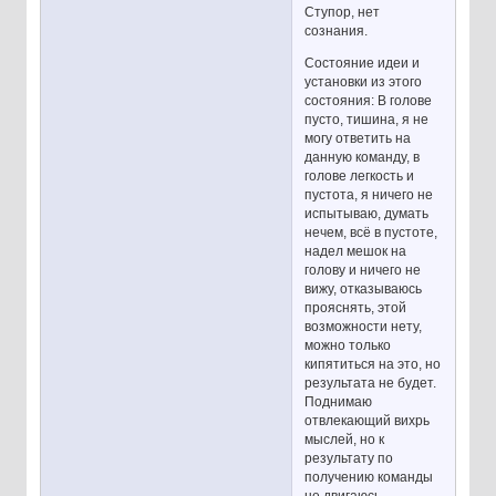
Ступор, нет
сознания.
Состояние идеи и
установки из этого
состояния: В голове
пусто, тишина, я не
могу ответить на
данную команду, в
голове легкость и
пустота, я ничего не
испытываю, думать
нечем, всё в пустоте,
надел мешок на
голову и ничего не
вижу, отказываюсь
прояснять, этой
возможности нету,
можно только
кипятиться на это, но
результата не будет.
Поднимаю
отвлекающий вихрь
мыслей, но к
результату по
получению команды