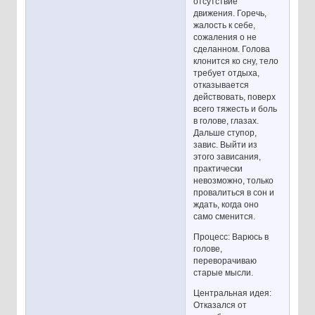
отсутствие
движения. Горечь,
жалость к себе,
сожаления о не
сделанном. Голова
клонится ко сну, тело
требует отдыха,
отказывается
действовать, поверх
всего тяжесть и боль
в голове, глазах.
Дальше ступор,
завис. Выйти из
этого зависания,
практически
невозможно, только
провалиться в сон и
ждать, когда оно
само сменится.
Процесс: Варюсь в
голове,
переворачиваю
старые мысли.
Центральная идея:
Отказался от