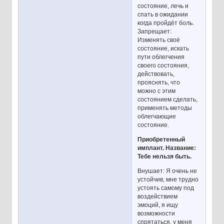
состояние, лечь и
спать в ожидании
когда пройдёт боль.
Запрещает:
Изменять своё
состояние, искать
пути облегчения
своего состояния,
действовать,
прояснять, что
можно с этим
состоянием сделать,
применять методы
облегчающие
состояние.
Приобретенный
имплант. Название:
Тебе нельзя быть.
Внушает: Я очень не
устойчив, мне трудно
устоять самому под
воздействием
эмоций, я ищу
возможности
спрятаться, у меня