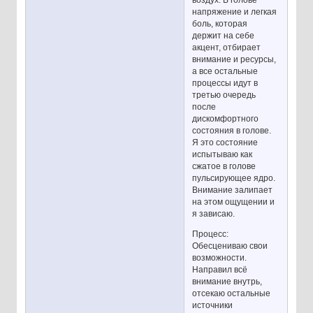
воздух. В голове
напряжение и легкая
боль, которая
держит на себе
акцент, отбирает
внимание и ресурсы,
а все остальные
процессы идут в
третью очередь
после
дискомфортного
состояния в голове.
Я это состояние
испытываю как
сжатое в голове
пульсирующее ядро.
Внимание залипает
на этом ощущении и
я зависаю.
Процесс:
Обесцениваю свои
возможности.
Направил всё
внимание внутрь,
отсекаю остальные
источники