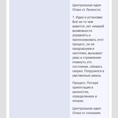
Центральная идея:
Отказ от Личности.
7. Идеи и установки:
Всё не то чем
кажется, нет никакой
возможности
управлять и
прогнозировать этот
процесс, он не
предсказуем и
хаотичен, вызывает
ужас и стремление
покинуть это
состояние, сбежать
скорее. Погрузился в
умственные ужасы.
Процесс: Потеря
ориентации в
ценностях,
определениях и
опорах.
Центральная идея:
Отказ от сознания.