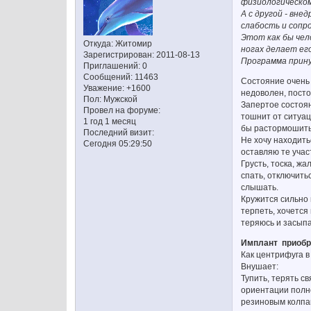
физиологическом
А с другой - вн
слабость и сопр
Этот как бы чел
Откуда:
Житомир
ногах делает ег
Зарегистрирован
: 2011-08-13
Программа прин
Приглашений:
0
Сообщений:
11463
Состояние очень 
Уважение:
+1600
недоволен, посто
Пол:
Мужской
Запертое состоян
Провел на форуме:
тошнит от ситуац
1 год 1 месяц
бы растормошить,
Последний визит:
Не хочу находить
Сегодня 05:29:50
оставляю те учас
Грусть, тоска, жа
спать, отключить
слышать.
Кружится сильно 
терпеть, хочется
теряюсь и засыпа
Имплант приобре
Как центрифуга в
Внушает:
Тупить, терять с
ориентации полно
резиновым колпак