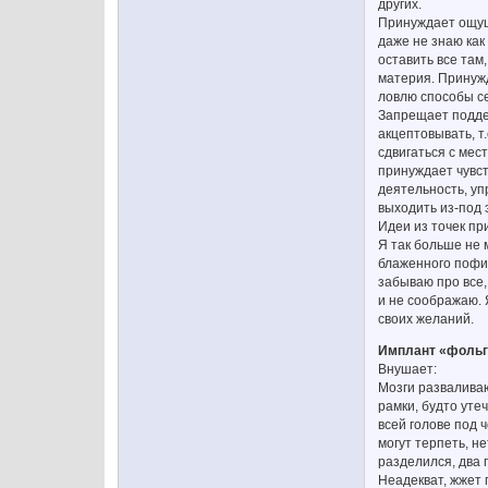
других.
Принуждает ощуща
даже не знаю как
оставить все там
материя. Принужд
ловлю способы се
Запрещает поддер
акцептовывать, т
сдвигаться с мес
принуждает чувст
деятельность, уп
выходить из-под 
Идеи из точек пр
Я так больше не м
блаженного пофиг
забываю про все,
и не соображаю. 
своих желаний.
Имплант «фольга
Внушает:
Мозги разваливаю
рамки, будто утеч
всей голове под 
могут терпеть, н
разделился, два 
Неадекват, жжет 