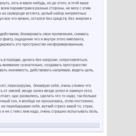
ть, хоть в какое-нибудь, но до этого, в этой каше
 всем параметрам в разные стороны, не могу с этим
ак на сковороде котлета, целый набор неприятных
л все что можно, остался без средств, без энергии к
действиям, блокировать свои проявления, снимать
по факту, ощущение что я внутри этого импланта,
н, держать это пространство несформированным,
ь в порядке, делать без нагрузки, сопротивляться,
ть внимание сознательно, создавать пространство
вать значимость, действовать напрямую, видеть цель,
сет, перезагрузка, блокирую себя, очень сложно что
ь от связей, везде залез-везде успел и закинул сети,
лтает, щас развалюсь, сделать что то надо, так больше
онечный сон, я вообще не просыпаюсь, сплю постоянно,
 не перебарываю себя, жуткий стресс какой то, страх,
о и не с тем с кем надо, очень страшно испытывать боль,