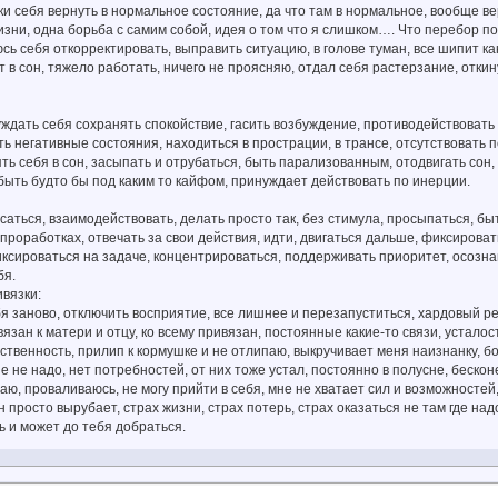
и себя вернуть в нормальное состояние, да что там в нормальное, вообще верну
зни, одна борьба с самим собой, идея о том что я слишком…. Что перебор по
сь себя откорректировать, выправить ситуацию, в голове туман, все шипит к
 в сон, тяжело работать, ничего не проясняю, отдал себя растерзание, откину
дать себя сохранять спокойствие, гасить возбуждение, противодействовать 
ать негативные состояния, находиться в прострации, в трансе, отсутствовать 
ть себя в сон, засыпать и отрубаться, быть парализованным, отодвигать со
быть будто бы под каким то кайфом, принуждает действовать по инерции.
аться, взаимодействовать, делать просто так, без стимула, просыпаться, быт
 проработках, отвечать за свои действия, идти, двигаться дальше, фиксирова
ксироваться на задаче, концентрироваться, поддерживать приоритет, осозна
бя.
ивязки:
я заново, отключить восприятие, все лишнее и перезапуститься, хардовый ре
язан к матери и отцу, ко всему привязан, постоянные какие-то связи, усталост
тственность, прилип к кормушке и не отлипаю, выкручивает меня наизнанку, бо
не не надо, нет потребностей, от них тоже устал, постоянно в полусне, беск
аю, проваливаюсь, не могу прийти в себя, мне не хватает сил и возможностей,
н просто вырубает, страх жизни, страх потерь, страх оказаться не там где над
ть и может до тебя добраться.