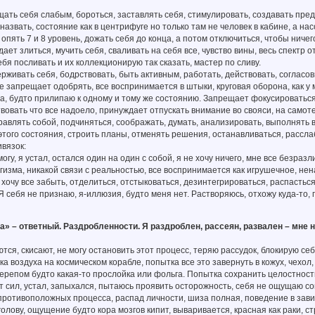
ть себя слабым, бороться, заставлять себя, стимулировать, создавать предп
 назвать, состояние как в центрифуге но только там не человек в кабине, а на
, опять 7 и 8 уровень, дожать себя до конца, а потом отключиться, чтобы нич
ает злиться, мучить себя, сваливать на себя все, чувство вины, весь спектр 
бя посливать и их коллекционирую так сказать, мастер по сливу.
живать себя, бодрствовать, быть активным, работать, действовать, согласов
.е запрещает одобрять, все воспринимается в штыки, круговая оборона, как у
та, будто прилипаю к одному и тому же состоянию. Запрещает фокусироватьс
вовать что все надоело, принуждает отпускать внимание во свояси, на самот
равлять собой, подчиняться, соображать, думать, анализировать, выполнять 
этого состояния, строить планы, отменять решения, останавливаться, рассла
ивязок:
огу, я устал, остался один на один с собой, я не хочу ничего, мне все безразл
изма, никакой связи с реальностью, все воспринимается как игрушечное, нен
 хочу все забыть, отделиться, отстыковаться, дезинтегрироваться, распасться
Я себя не признаю, я-иллюзия, будто меня нет. Растворяюсь, отхожу куда-то
» – ответный. Раздробленности. Я раздроблен, рассеян, развален – мне 
тся, скисают, не могу остановить этот процесс, теряю рассудок, блокирую се
ка воздуха на космическом корабле, попытка все это завернуть в кожух, чехол
черепом будто какая-то прослойка или фольга. Попытка сохранить целостнос
ет сил, устал, запыхался, пытаюсь проявить осторожность, себя не ощущаю со
противоположных процесса, распад личности, шиза полная, поведение в завис
голову, ощущение будто кора мозгов кипит, вываривается, красная как раки, с