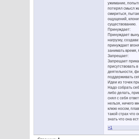
ужимание, попытк
потерял смысл жи
смириться, пытаю
ощущений, клонит
существованию.
Принуждает:
Принуждает вынуж
нагрузку, создав
принуждает вгоня
занимать время, 
Запрещает:
Запрещает прикас
присутствовать в
деятельности, фи
поддерживать се
Идеи из точек пр
Надо собрать себ
либо делать, прив
снял с себя отве
нельзя, ничего м
клюю носом, плав
такой страх что о
знать что она ес
+1