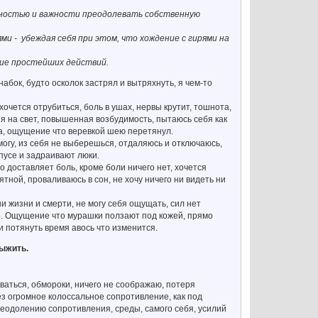
ичностью и важности преодолевать собственную
ми - убеждая себя при этом, что хождение с гирями на
ие простейших действий.
абок, будто осколок застрял и вытряхнуть, я чем-то
хочется отрубиться, боль в ушах, нервы крутит, тошнота,
ция на свет, повышенная возбудимость, пытаюсь себя как
та, ощущение что веревкой шею перетянул.
 могу, из себя не выберешься, отдаляюсь и отключаюсь,
рпусе и задраивают люки.
то доставляет боль, кроме боли ничего нет, хочется
тной, проваливаюсь в сон, не хочу ничего ни видеть ни
и жизни и смерти, не могу себя ощущать, сил нет
ыло. Ощущение что мурашки ползают под кожей, прямо
и потянуть время авось что изменится.
выжить.
иваться, обмороки, ничего не соображаю, потеря
ез огромное колоссальное сопротивление, как под
реодолению сопротивления, среды, самого себя, усилий