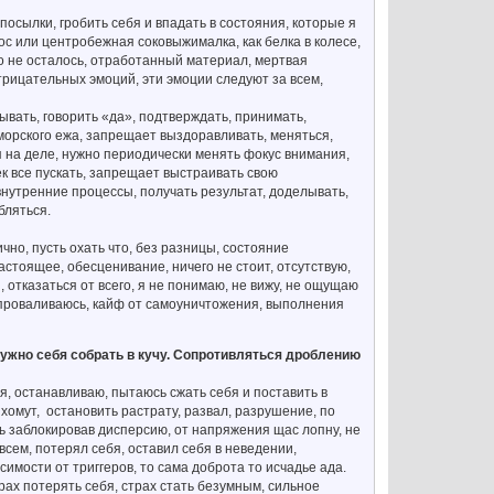
осылки, гробить себя и впадать в состояния, которые я
сос или центробежная соковыжималка, как белка в колесе,
его не осталось, отработанный материал, мертвая
отрицательных эмоций, эти эмоции следуют за всем,
ывать, говорить «да», подтверждать, принимать,
 морского ежа, запрещает выздоравливать, меняться,
я на деле, нужно периодически менять фокус внимания,
ек все пускать, запрещает выстраивать свою
внутренние процессы, получать результат, доделывать,
бляться.
ично, пусть охать что, без разницы, состояние
астоящее, обесценивание, ничего не стоит, отсутствую,
, отказаться от всего, я не понимаю, не вижу, не ощущаю
, проваливаюсь, кайф от самоуничтожения, выполнения
нужно себя собрать в кучу. Сопротивляться дроблению
бя, останавливаю, пытаюсь сжать себя и поставить в
, хомут, остановить растрату, развал, разрушение, по
ть заблокировав дисперсию, от напряжения щас лопну, не
всем, потерял себя, оставил себя в неведении,
имости от триггеров, то сама доброта то исчадье ада.
трах потерять себя, страх стать безумным, сильное