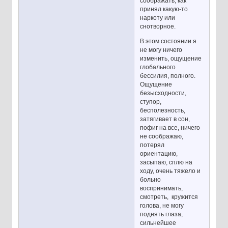
соображать, как
принял какую-то
наркоту или
снотворное.
В этом состоянии я
не могу ничего
изменить, ощущение
глобального
бессилия, полного.
Ощущение
безысходности,
ступор,
бесполезность,
затягивает в сон,
пофиг на все, ничего
не соображаю,
потерял
ориентацию,
засыпаю, сплю на
ходу, очень тяжело и
больно
воспринимать,
смотреть, кружится
голова, не могу
поднять глаза,
сильнейшее