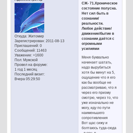
СЖ- 71.Хроническое
состояние полусна.
Нет сил быть в
сознании/
реальности.
Любое действие/
движение/бытие в
Откуда:
Житомир
сознании даётся с
Зарегистрирован
: 2011-08-13
огромными
Приглашений:
0
усилиями
Сообщений:
11463
Уважение:
+1600
Меня буквально
Пол:
Мужской
начинает шатать,
Провел на форуме:
надо вырубиться
1 год 1 месяц
хотя бы минут на 5,
Последний визит:
ощущение что я его
Вчера 05:29:50
как бы вообще не
рассматриваю, что я
через его призму
смотрю, через то, что
уже изначально не
могу, иду по пути
наименьшего
сопротивления
Вот щас сижу и
болтаюсь туда-сюда