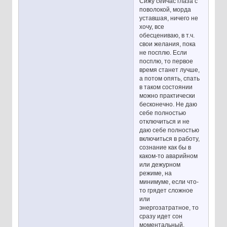
Сижу сейчас глаза с
поволокой, морда
уставшая, ничего не
хочу, все
обесцениваю, в т.ч.
свои желания, пока
не посплю. Если
посплю, то первое
время станет лучше,
а потом опять, спать
в таком состоянии
можно практически
бесконечно. Не даю
себе полностью
отключиться и не
даю себе полностью
включиться в работу,
сознание как бы в
каком-то аварийном
или дежурном
режиме, на
минимуме, если что-
то грядет сложное
или
энергозатратное, то
сразу идет сон
моментальный,