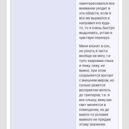
заинтересовался-все
внимание уходит в
эти области, если я
все-же вырвался и
направил его куда-
то, то я очень быстро
выдыхаюсь, устаю и
чувствую перегруз.
Меня клонит в сон,
но уснуть я часто
вообще не могу, т.е
тупо закрываю глаза
и лежу, сижу, не
важно, при этом
сохраняется контакт
с внешним миром, но
сильно режется
восприятие вплоть
до триггеров, т.е. я
все слышу, вижу как
свет меняется в
помещении, но до
какого-то условия
важного не придаю
этому значения.