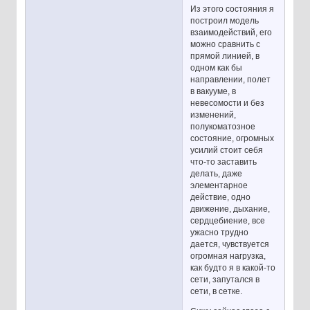
Из этого состояния я
построил модель
взаимодействий, его
можно сравнить с
прямой линией, в
одном как бы
направлении, полет
в вакууме, в
невесомости и без
изменений,
полукоматозное
состояние, огромных
усилий стоит себя
что-то заставить
делать, даже
элементарное
действие, одно
движение, дыхание,
сердцебиение, все
ужасно трудно
дается, чувствуется
огромная нагрузка,
как будто я в какой-то
сети, запутался в
сети, в сетке.