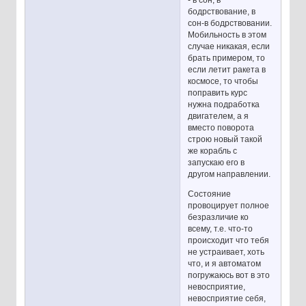
- в сон, в
бодрствование, в
сон-в бодрствовании.
Мобильность в этом
случае никакая, если
брать примером, то
если летит ракета в
космосе, то чтобы
поправить курс
нужна подработка
двигателем, а я
вместо поворота
строю новый такой
же корабль с
запускаю его в
другом направлении.
Состояние
провоцирует полное
безразличие ко
всему, т.е. что-то
происходит что тебя
не устраивает, хоть
что, и я автоматом
погружаюсь вот в это
невосприятие,
невосприятие себя,