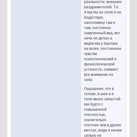
реальности, внешних
раздражителей. Т.е.
я как бы не сплю и не
бодрствую,
наполовину там и
там, постоянно
замученный вид, вот
ниче не делал а
видок как у бурлака
на волге, постоянное
чувство
психологический и
физиологической
усталости, снимает
все внимание на
себя.
Ощущение, что в
голове, в шее и в
теле много областей
как будто с
повышенной
плотностью,
значительно
плотнее чем в других
местах, когда я ничем
сильно не