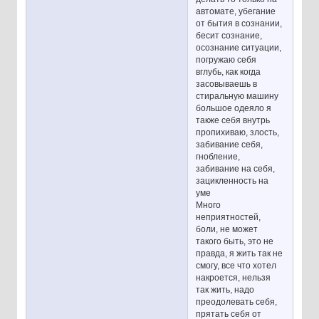
автомате, убегание
от бытия в сознании,
бесит сознание,
осознание ситуации,
погружаю себя
вглубь, как когда
засовываешь в
стиральную машину
большое одеяло я
также себя внутрь
пропихиваю, злость,
забивание себя,
гнобление,
забивание на себя,
зацикленность на
уме
Много
неприятностей,
боли, не может
такого быть, это не
правда, я жить так не
смогу, все что хотел
накроется, нельзя
так жить, надо
преодолевать себя,
прятать себя от