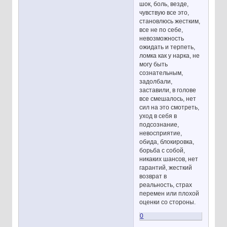
шок, боль, везде,
чувствую все это,
становлюсь жестким,
все не по себе,
невозможность
ожидать и терпеть,
ломка как у нарка, не
могу быть
сознательным,
задолбали,
заставили, в голове
все смешалось, нет
сил на это смотреть,
уход в себя в
подсознание,
невосприятие,
обида, блокировка,
борьба с собой,
никаких шансов, нет
гарантий, жесткий
возврат в
реальность, страх
перемен или плохой
оценки со стороны.
0