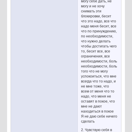
могу себе дать, не
могу и не хочу
снимать эти
блокировки, бесит
что это надо, все что
надо меня бесит, все
что по принуждению,
по необходимости,
что нужно делать
чтобы достигать чего
то, бесит все, все
ограничения, все
необходимости, боль
необходимости, боль
того что не могу
успокоиться, что мне
всегда что то надо, и
не мне тоже, что
всем от меня что то
надо, что меня не
оставят в покое, что
мне не дают
находиться в покое
Я не даю себе ничего
сделать
2. Чувствую себя в