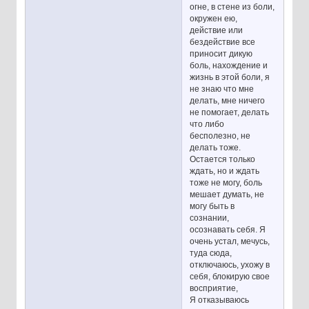
огне, в стене из боли,
окружен ею,
действие или
бездействие все
приносит дикую
боль, нахождение и
жизнь в этой боли, я
не знаю что мне
делать, мне ничего
не помогает, делать
что либо
бесполезно, не
делать тоже.
Остается только
ждать, но и ждать
тоже не могу, боль
мешает думать, не
могу быть в
сознании,
осознавать себя. Я
очень устал, мечусь,
туда сюда,
отключаюсь, ухожу в
себя, блокирую свое
восприятие,
Я отказываюсь