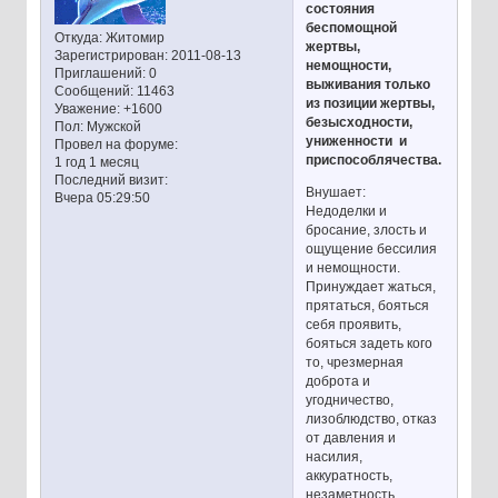
состояния
беспомощной
Откуда:
Житомир
жертвы,
Зарегистрирован
: 2011-08-13
немощности,
Приглашений:
0
выживания только
Сообщений:
11463
из позиции жертвы,
Уважение:
+1600
безысходности,
Пол:
Мужской
униженности и
Провел на форуме:
приспособлячества.
1 год 1 месяц
Последний визит:
Внушает:
Вчера 05:29:50
Недоделки и
бросание, злость и
ощущение бессилия
и немощности.
Принуждает жаться,
прятаться, бояться
себя проявить,
бояться задеть кого
то, чрезмерная
доброта и
угодничество,
лизоблюдство, отказ
от давления и
насилия,
аккуратность,
незаметность,