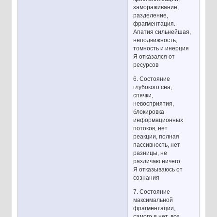
замораживание,
разделение,
фрагментация.
Апатия сильнейшая,
неподвижность,
томность и инерция
Я отказался от
ресурсов
6. Состояние
глубокого сна,
спячки,
невосприятия,
блокировка
информационных
потоков, нет
реакции, полная
пассивность, нет
разницы, не
различаю ничего
Я отказываюсь от
сознания
7. Состояние
максимальной
фрагментации,
самого я нет, все