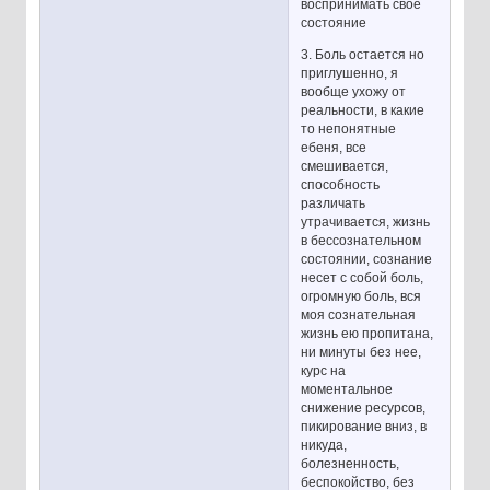
воспринимать свое
состояние
3. Боль остается но
приглушенно, я
вообще ухожу от
реальности, в какие
то непонятные
ебеня, все
смешивается,
способность
различать
утрачивается, жизнь
в бессознательном
состоянии, сознание
несет с собой боль,
огромную боль, вся
моя сознательная
жизнь ею пропитана,
ни минуты без нее,
курс на
моментальное
снижение ресурсов,
пикирование вниз, в
никуда,
болезненность,
беспокойство, без