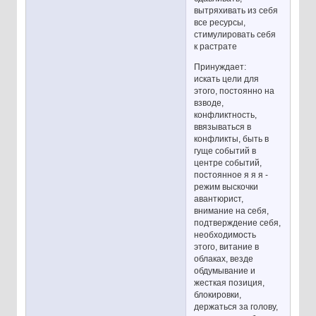
вытряхивать из себя
все ресурсы,
стимулировать себя
к растрате
Принуждает:
искать цели для
этого, постоянно на
взводе,
конфликтность,
ввязываться в
конфликты, быть в
гуще событий в
центре событий,
постоянное я я я -
режим выскочки
авантюрист,
внимание на себя,
подтверждение себя,
необходимость
этого, витание в
облаках, везде
обдумывание и
жесткая позиция,
блокировки,
держаться за голову,