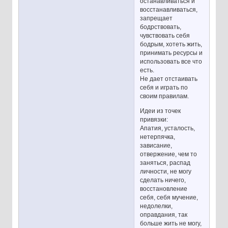
останавливаться и
восстанавливаться,
запрещает
бодрствовать,
чувствовать себя
бодрым, хотеть жить,
принимать ресурсы и
использовать все что
есть.
Не дает отстаивать
себя и играть по
своим правилам.
Идеи из точек
привязки:
Апатия, усталость,
нетерпячка,
зависание,
отвержение, чем то
заняться, распад
личности, не могу
сделать ничего,
восстановление
себя, себя мучение,
недолелки,
оправдания, так
больше жить не могу,