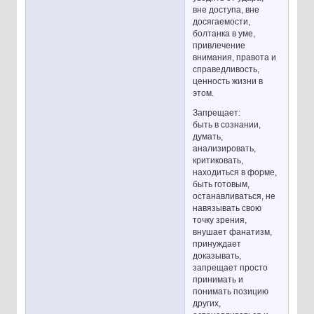
вне доступа, вне
досягаемости,
болтанка в уме,
привлечение
внимания, правота и
справедливость,
ценность жизни в
этом.
Запрещает:
быть в сознании,
думать,
анализировать,
критиковать,
находиться в форме,
быть готовым,
останавливаться, не
навязывать свою
точку зрения,
внушает фанатизм,
принуждает
доказывать,
запрещает просто
принимать и
понимать позицию
других,