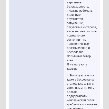
вариантов,
безысходность,
никак не избежать
боли, руки
опускаются,
запустение,
отсутствие интереса,
никак нельзя достичь
нормального
состояния, нет
перспектив, все
бессмысленно и
бесполезно,
могильный ветер,
тлен
Я не могу жить
дальше
4. Боль чувствуется
даже в бессознанке,
становлюсь злым и
уродливым, не могу
больше
поддерживать
человеческий облик,
требуется постоянно
отвлечение