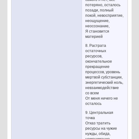
потеряно, осталось
позади, полный
покой, невосприятие,
неощущение,
неосознание,
Я становится
материей
8. Растрата
остаточных
ресурсов,
окончательное
прекращение
процессов, уровень
мертвой субстанции,
энергетический ноль,
невзаимодействие
со всем
От меня ничего не
осталось
9. Центральная
точка
Отказ тратить
ресурсы на чужие
нужды, обида,
немонимание,