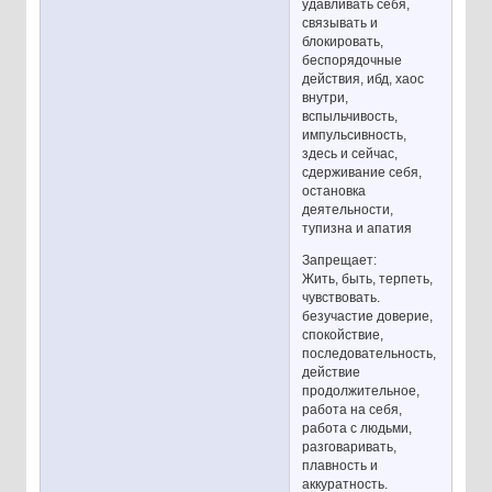
удавливать себя,
связывать и
блокировать,
беспорядочные
действия, ибд, хаос
внутри,
вспыльчивость,
импульсивность,
здесь и сейчас,
сдерживание себя,
остановка
деятельности,
тупизна и апатия
Запрещает:
Жить, быть, терпеть,
чувствовать.
безучастие доверие,
спокойствие,
последовательность,
действие
продолжительное,
работа на себя,
работа с людьми,
разговаривать,
плавность и
аккуратность.