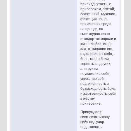
припизднутость, с
прибабахом, святой,
блаженный, мученик,
фиксация на не-
причинении вреда,
на правде, на
высокоуровневых
стандартах морали и
жизнелюбии, игнор
зла, отрицание его,
отделение от себя,
боль, много боли,
терпеть за других,
альтруизм,
неуважение себя,
унижение себя,
подчиненность и
безысходность, боль
и жертвенность, себя
в жертву
принесение.
Принуждает:
всем лизать жопу,
себя под удар
подставлять,