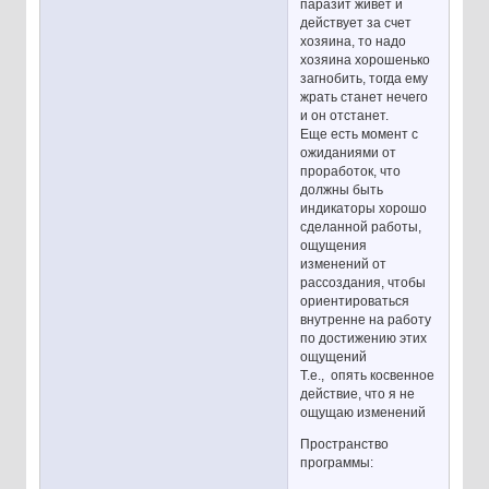
паразит живет и
действует за счет
хозяина, то надо
хозяина хорошенько
загнобить, тогда ему
жрать станет нечего
и он отстанет.
Еще есть момент с
ожиданиями от
проработок, что
должны быть
индикаторы хорошо
сделанной работы,
ощущения
изменений от
рассоздания, чтобы
ориентироваться
внутренне на работу
по достижению этих
ощущений
Т.е., опять косвенное
действие, что я не
ощущаю изменений
Пространство
программы: