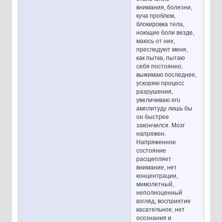
внимания, болезни,
куча проблем,
блокировка тела,
ноющие боли везде,
маюсь от них,
преследуют меня,
как пытка, пытаю
себя постоянно,
выжимаю последнее,
ускоряю процесс
разрушения,
увеличиваю его
амплитуду лишь бы
он быстрее
закончился. Мозг
напряжен.
Напряженное
состояние
расщепляет
внимание, нет
концентрации,
мимолетный,
неполноценный
взгляд, восприятие
касательное, нет
осознания и