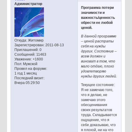
Администратор
Программа потери
значимости и
важность/ценность
обрести ее любой
ценой.
В данной программе
Откуда:
Житомир
– ценой растраты
Зарегистрирован
: 2011-08-13
себя на нужды
Приглашений:
0
других. Состояние –
Сообщений:
11463
всем должен и
Уважение:
+1600
виноват в том, что
Пол:
Мужской
мало отдаю, плохо
Провел на форуме:
удовлетворяю
1 год 1 месяц
нужды других людей.
Последний визит:
Вчера 05:29:50
Текущее состояние:
Я не замечаю того,
что я делаю, не
замечаю этого
обесценивания
своих результатов
труда. Складывается
ощущение, что я
себе доказываю, что
я плохой, ни на что