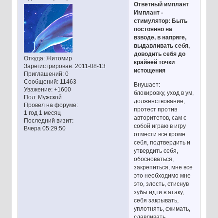
Ответный имплант
Имплант -
стимулятор: Быть
постоянно на
взводе, в напряге,
выдавливать себя,
доводить себя до
Откуда:
Житомир
крайней точки
Зарегистрирован
: 2011-08-13
истощения
Приглашений:
0
Сообщений:
11463
Внушает:
Уважение:
+1600
блокировку, уход в ум,
Пол:
Мужской
долженствование,
Провел на форуме:
протест против
1 год 1 месяц
авторитетов, сам с
Последний визит:
собой играю в игру
Вчера 05:29:50
отмести все кроме
себя, подтвердить и
утвердить себя,
обосноваться,
закрепиться, мне все
это необходимо мне
это, злость, стиснув
зубы идти в атаку,
себя закрывать,
уплотнять, сжимать,
сдавливать,