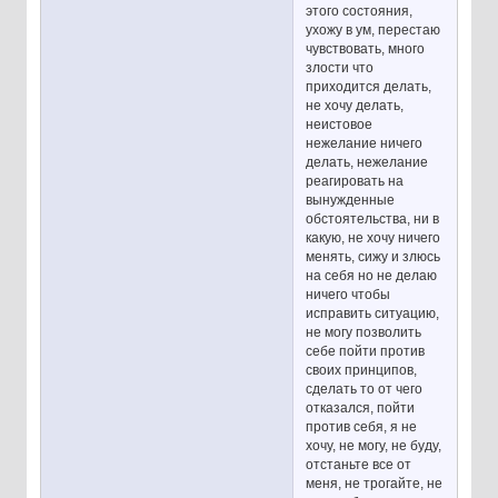
этого состояния,
ухожу в ум, перестаю
чувствовать, много
злости что
приходится делать,
не хочу делать,
неистовое
нежелание ничего
делать, нежелание
реагировать на
вынужденные
обстоятельства, ни в
какую, не хочу ничего
менять, сижу и злюсь
на себя но не делаю
ничего чтобы
исправить ситуацию,
не могу позволить
себе пойти против
своих принципов,
сделать то от чего
отказался, пойти
против себя, я не
хочу, не могу, не буду,
отстаньте все от
меня, не трогайте, не