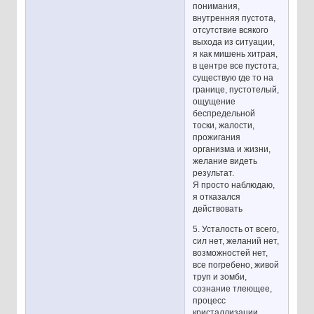
понимания,
внутренняя пустота,
отсутствие всякого
выхода из ситуации,
я как мишень хитрая,
в центре все пустота,
существую где то на
границе, пустотелый,
ощущение
беспредельной
тоски, жалости,
прожигания
организма и жизни,
желание видеть
результат.
Я просто наблюдаю,
я отказался
действовать
5. Усталость от всего,
сил нет, желаний нет,
возможностей нет,
все погребено, живой
труп и зомби,
сознание тлеющее,
процесс
кристаллизации,