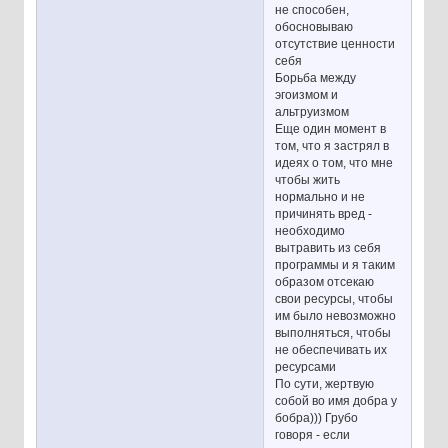
не способен,
обосновываю
отсутствие ценности
себя
Борьба между
эгоизмом и
альтруизмом
Еще один момент в
том, что я застрял в
идеях о том, что мне
чтобы жить
нормально и не
причинять вред -
необходимо
вытравить из себя
программы и я таким
образом отсекаю
свои ресурсы, чтобы
им было невозможно
выполняться, чтобы
не обеспечивать их
ресурсами
По сути, жертвую
собой во имя добра у
бобра))) Грубо
говоря - если