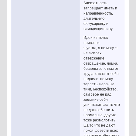
Адекватность
запрещает иметь и
направленность,
длительную
фокусировку и
самодисциплину
Идеи из точек
привязок:
я устал, я не могу, я
не в силах,
отвержение,
отвращение, ломка,
бешенство, отказ от
труда, отказ от себя,
надоело, не могу
терпеть, нервные
тики, беспокойство,
сам себе не рад,
желание себя
уничтожить за то что
не даю себе жить
нормально, других
тоже размолотить
ща то что не дают
покоя, довести всех
доводил в обратном