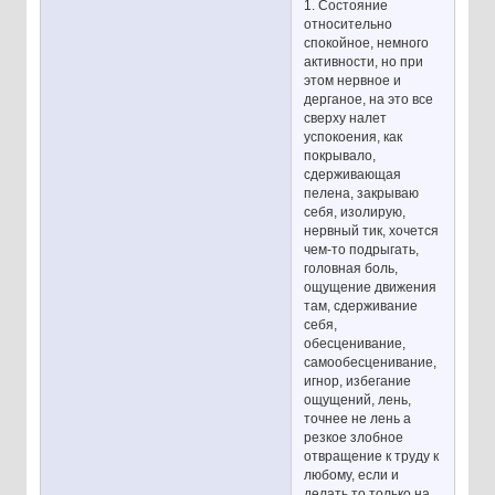
1. Состояние
относительно
спокойное, немного
активности, но при
этом нервное и
дерганое, на это все
сверху налет
успокоения, как
покрывало,
сдерживающая
пелена, закрываю
себя, изолирую,
нервный тик, хочется
чем-то подрыгать,
головная боль,
ощущение движения
там, сдерживание
себя,
обесценивание,
самообесценивание,
игнор, избегание
ощущений, лень,
точнее не лень а
резкое злобное
отвращение к труду к
любому, если и
делать то только на