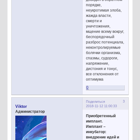
порядке,
неукротимая злоба,
жажда власти,
смерти и
уничтожения,
мщение всему вокруг,
беспорядочный
разброс потенциала,
неконтролируемые
болячки организма,
спазмы, судороги,
напряжение,
дистония и тонус,
все отклонения от
оптимума
0
3
Поделиться
2018-11-12 11:00:33
Viktor
Администратор
Приобретенный
имплант.
Имплант –
инкубатор:
внедрение идей и