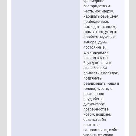
чрезмерное
благородство и
честь, нос кверху,
набивать себе цену,
прибедняться,
выглядеть жалким,
скрываться, уход от
проблем, мучения
выбора, думы
постоянные,
электрический
разряд внутри
блуждает, поиск
способа себя
привести в порядок,
подтянуть,
реализовать, каша в
голове, чувствую
постоянное
неудобство,
дискомфорт,
потребности в
новом, новизне,
остатки себя
прятать,
загораживать, себя
уводить от удара,