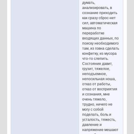
думать,
анализировать, в
сознание приходить
как сразу сброс-нет
сил, автоматическая
машина по
переработке
входящих данных, по
поиску необходимого
там, из говна сделать
конфетку, из мусора
что-то слепить.
Состояние давит,
грузит, тяжелое,
неподъемное,
непосильная ноша,
отказ от работы,
отказ от восприятия
и сознания, мне
очень тяжело,
трудно, ничего не
могу с собой
поделать, боль и
усталость, тяжесть,
давление и
напряжение мешают