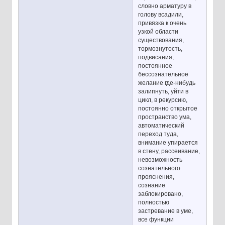
словно арматуру в
голову всадили,
привязка к очень
узкой области
существования,
тормознутость,
подвисания,
постоянное
бессознательное
желание где-нибудь
залипнуть, уйти в
цикл, в рекурсию,
постоянно открытое
пространство ума,
автоматический
переход туда,
внимание упирается
в стену, рассеивание,
невозможность
сознательного
прояснения,
сознание
заблокировано,
полностью
застревание в уме,
все функции