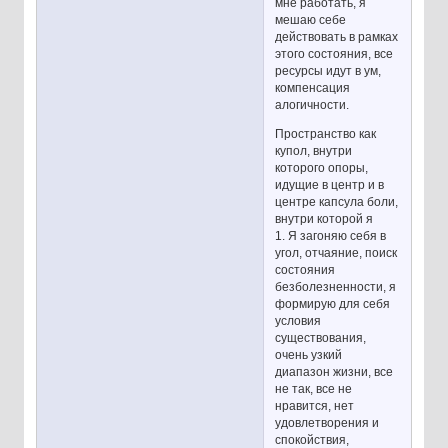
мне работать, я
мешаю себе
действовать в рамках
этого состояния, все
ресурсы идут в ум,
компенсация
алогичности.
Пространство как
купол, внутри
которого опоры,
идущие в центр и в
центре капсула боли,
внутри которой я
1. Я загоняю себя в
угол, отчаяние, поиск
состояния
безболезненности, я
формирую для себя
условия
существования,
очень узкий
диапазон жизни, все
не так, все не
нравится, нет
удовлетворения и
спокойствия,