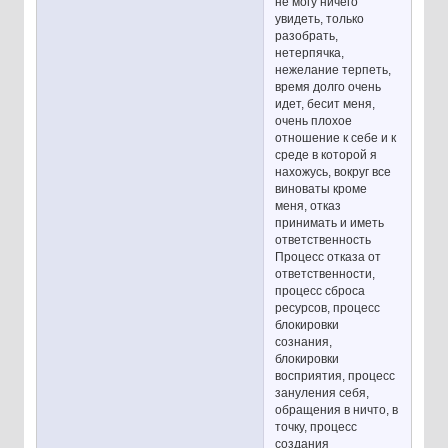
не могу ничего
увидеть, только
разобрать,
нетерпячка,
нежелание терпеть,
время долго очень
идет, бесит меня,
очень плохое
отношение к себе и к
среде в которой я
нахожусь, вокруг все
виноваты кроме
меня, отказ
принимать и иметь
ответственность
Процесс отказа от
ответственности,
процесс сброса
ресурсов, процесс
блокировки
сознания,
блокировки
восприятия, процесс
зануления себя,
обращения в ничто, в
точку, процесс
создания