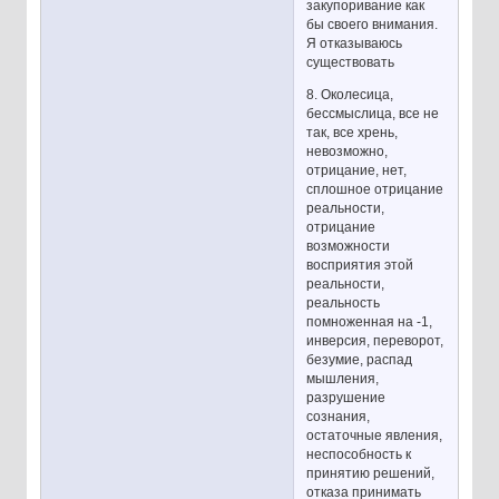
закупоривание как
бы своего внимания.
Я отказываюсь
существовать
8. Околесица,
бессмыслица, все не
так, все хрень,
невозможно,
отрицание, нет,
сплошное отрицание
реальности,
отрицание
возможности
восприятия этой
реальности,
реальность
помноженная на -1,
инверсия, переворот,
безумие, распад
мышления,
разрушение
сознания,
остаточные явления,
неспособность к
принятию решений,
отказа принимать