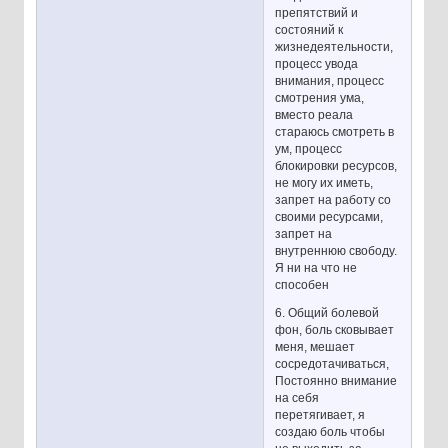
препятствий и
состояний к
жизнедеятельности,
процесс увода
внимания, процесс
смотрения ума,
вместо реала
стараюсь смотреть в
ум, процесс
блокировки ресурсов,
не могу их иметь,
запрет на работу со
своими ресурсами,
запрет на
внутреннюю свободу.
Я ни на что не
способен
6. Общий болевой
фон, боль сковывает
меня, мешает
сосредотачиваться,
Постоянно внимание
на себя
перетягивает, я
создаю боль чтобы