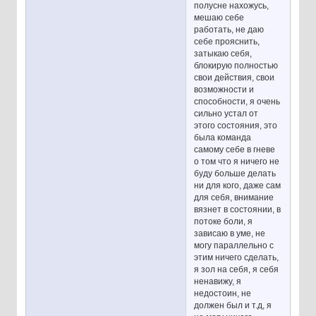
полусне нахожусь,
мешаю себе
работать, не даю
себе прояснить,
затыкаю себя,
блокирую полностью
свои действия, свои
возможности и
способности, я очень
сильно устал от
этого состояния, это
была команда
самому себе в гневе
о том что я ничего не
буду больше делать
ни для кого, даже сам
для себя, внимание
вязнет в состоянии, в
потоке боли, я
зависаю в уме, не
могу параллельно с
этим ничего сделать,
я зол на себя, я себя
ненавижу, я
недостоин, не
должен был и т.д, я