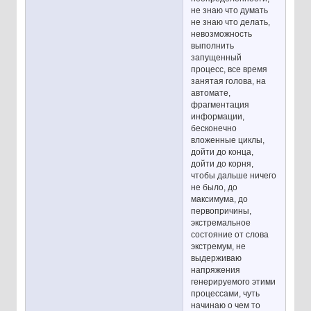
не знаю что думать
не знаю что делать,
невозможность
выполнить
запущенный
процесс, все время
занятая голова, на
автомате,
фрагментация
информации,
бесконечно
вложенные циклы,
дойти до конца,
дойти до корня,
чтобы дальше ничего
не было, до
максимума, до
первопричины,
экстремальное
состояние от слова
экстремум, не
выдерживаю
напряжения
генерируемого этими
процессами, чуть
начинаю о чем то