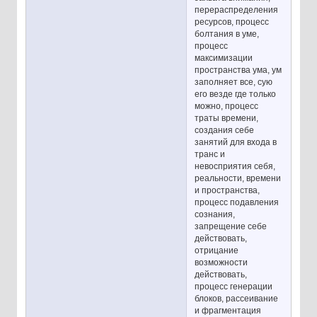
перераспределения
ресурсов, процесс
болтания в уме,
процесс
максимизации
пространства ума, ум
заполняет все, сую
его везде где только
можно, процесс
траты времени,
создания себе
занятий для входа в
транс и
невосприятия себя,
реальности, времени
и пространства,
процесс подавления
сознания,
запрещение себе
действовать,
отрицание
возможности
действовать,
процесс генерации
блоков, рассеивание
и фрагментация