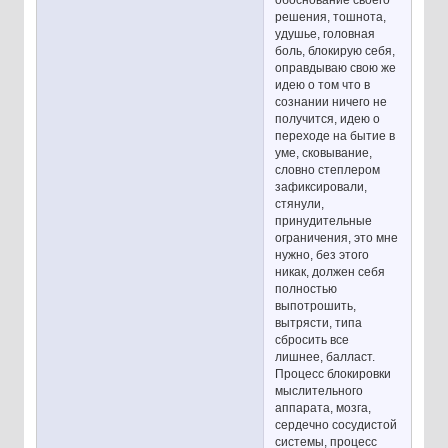
обоснование своего
решения, тошнота,
удушье, головная
боль, блокирую себя,
оправдываю свою же
идею о том что в
сознании ничего не
получится, идею о
переходе на бытие в
уме, сковывание,
словно степлером
зафиксировали,
стянули,
принудительные
ограничения, это мне
нужно, без этого
никак, должен себя
полностью
выпотрошить,
вытрясти, типа
сбросить все
лишнее, балласт.
Процесс блокировки
мыслительного
аппарата, мозга,
сердечно сосудистой
системы, процесс