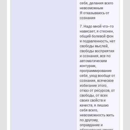
себя, делания всего
невозможным
Я отказываюсь от
сознания
7. Надо мной что–то
нависает, я стеснен,
общий болевой фон
и подавленность, нет
свободы мыслей,
свободы восприятия
и сознания, все по
автоматическим
контурам,
программирование
себя, уход вообще от
сознания, всяческое
избегание этого,
отказ от ресурсов, от
свободы, от всех
своих свойств и
качеств, я лишаю
себя всего,
невозможность жить
по другому,
оправдание и