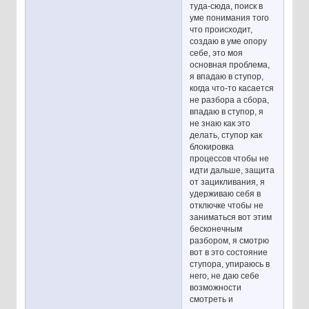
туда-сюда, поиск в
уме понимания того
что происходит,
создаю в уме опору
себе, это моя
основная проблема,
я впадаю в ступор,
когда что-то касается
не разбора а сбора,
впадаю в ступор, я
не знаю как это
делать, ступор как
блокировка
процессов чтобы не
идти дальше, защита
от зацикливания, я
удерживаю себя в
отключке чтобы не
заниматься вот этим
бесконечным
разбором, я смотрю
вот в это состояние
ступора, упираюсь в
него, не даю себе
возможности
смотреть и