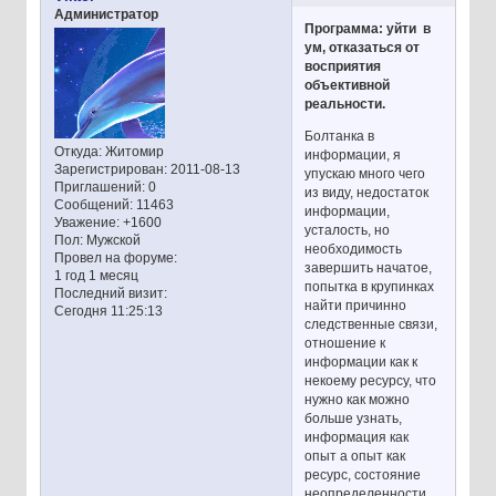
Администратор
Программа: уйти в
ум, отказаться от
восприятия
объективной
реальности.
Болтанка в
Откуда:
Житомир
информации, я
Зарегистрирован
: 2011-08-13
упускаю много чего
Приглашений:
0
из виду, недостаток
Сообщений:
11463
информации,
Уважение:
+1600
усталость, но
Пол:
Мужской
необходимость
Провел на форуме:
завершить начатое,
1 год 1 месяц
попытка в крупинках
Последний визит:
найти причинно
Сегодня 11:25:13
следственные связи,
отношение к
информации как к
некоему ресурсу, что
нужно как можно
больше узнать,
информация как
опыт а опыт как
ресурс, состояние
неопределенности,