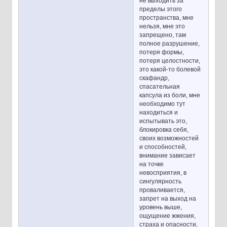
не выходить за
пределы этого
пространства, мне
нельзя, мне это
запрещено, там
полное разрушение,
потеря формы,
потеря целостности,
это какой-то болевой
скафандр,
спасательная
капсула из боли, мне
необходимо тут
находиться и
испытывать это,
блокировка себя,
своих возможностей
и способностей,
внимание зависает
на точке
невосприятия, в
сингулярность
проваливается,
запрет на выход на
уровень выше,
ощущение жжения,
страха и опасности,