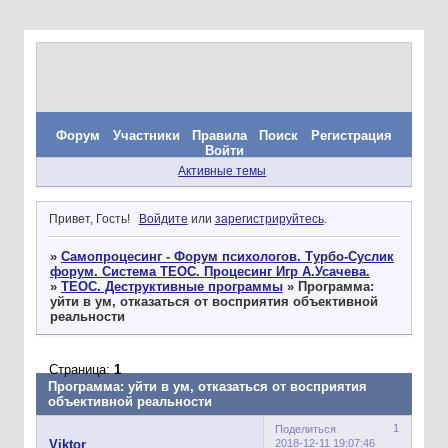
Форум
Участники
Правила
Поиск
Регистрация
Войти
Активные темы
Привет, Гость!
Войдите
или
зарегистрируйтесь
.
»
Самопроцесинг - Форум психологов. Турбо-Суслик
форум. Система ТЕОС. Процесинг Игр А.Усачева.
»
ТЕОС. Деструктивные программы
»
Программа:
уйти в ум, отказаться от восприятия объективной
реальности
Страница:
1
Программа: уйти в ум, отказаться от восприятия
объективной реальности
1
Поделиться
2018-12-11 19:07:46
Viktor