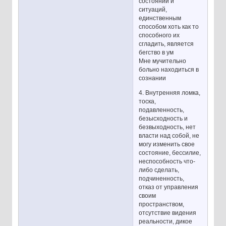
состояний и
ситуаций,
единственным
способом хоть как то
способного их
сгладить, является
бегство в ум
Мне мучительно
больно находиться в
сознании
4. Внутренняя ломка,
тоска,
подавленность,
безысходность и
безвыходность, нет
власти над собой, не
могу изменить свое
состояние, бессилие,
неспособность что-
либо сделать,
подчиненность,
отказ от управления
своим
пространством,
отсутствие видения
реальности, дикое