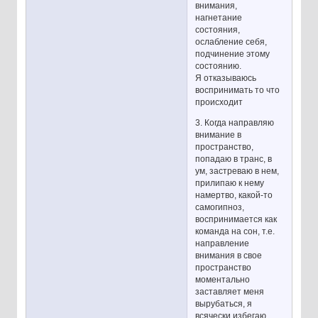
внимания,
нагнетание
состояния,
ослабление себя,
подчинение этому
состоянию.
Я отказываюсь
воспринимать то что
происходит
3. Когда направляю
внимание в
пространство,
попадаю в транс, в
ум, застреваю в нем,
прилипаю к нему
намертво, какой-то
самогипноз,
воспринимается как
команда на сон, т.е.
направление
внимания в свое
пространство
моментально
заставляет меня
вырубаться, я
всячески избегаю