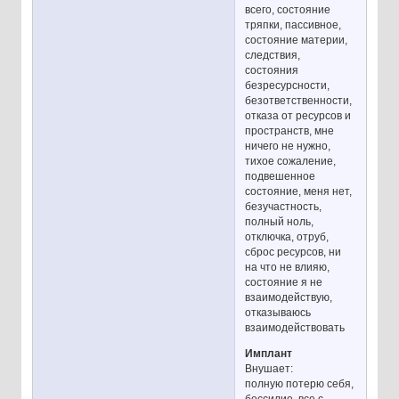
всего, состояние
тряпки, пассивное,
состояние материи,
следствия,
состояния
безресурсности,
безответственности,
отказа от ресурсов и
пространств, мне
ничего не нужно,
тихое сожаление,
подвешенное
состояние, меня нет,
безучастность,
полный ноль,
отключка, отруб,
сброс ресурсов, ни
на что не влияю,
состояние я не
взаимодействую,
отказываюсь
взаимодействовать
Имплант
Внушает:
полную потерю себя,
бессилие, все с