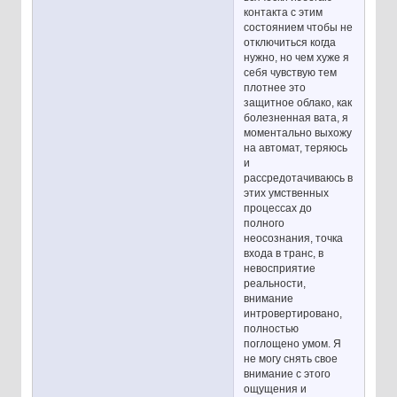
контакта с этим
состоянием чтобы не
отключиться когда
нужно, но чем хуже я
себя чувствую тем
плотнее это
защитное облако, как
болезненная вата, я
моментально выхожу
на автомат, теряюсь
и
рассредотачиваюсь в
этих умственных
процессах до
полного
неосознания, точка
входа в транс, в
невосприятие
реальности,
внимание
интровертировано,
полностью
поглощено умом. Я
не могу снять свое
внимание с этого
ощущения и