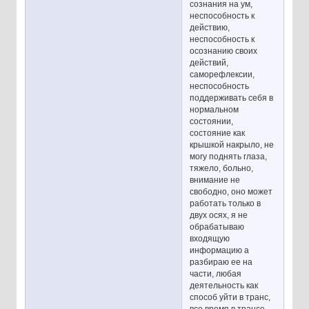
сознания на ум,
неспособность к
действию,
неспособность к
осознанию своих
действий,
саморефлексии,
неспособность
поддерживать себя в
нормальном
состоянии,
состояние как
крышкой накрыло, не
могу поднять глаза,
тяжело, больно,
внимание не
свободно, оно может
работать только в
двух осях, я не
обрабатываю
входящую
информацию а
разбираю ее на
части, любая
деятельность как
способ уйти в транс,