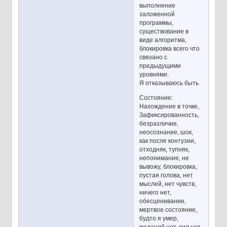
выполнение
заложенной
программы,
существование в
виде алгоритма,
блокировка всего что
связано с
предыдущими
уровнями.
Я отказываюсь быть
Состояние:
Нахождение в точке,
Зафиксированность,
безразличие,
неосознание, шок,
как после контузии,
отходняк, тупняк,
непонимание, не
вывожу, блокировка,
пустая голова, нет
мыслей, нет чувств,
ничего нет,
обесценивание,
мертвое состояние,
будто я умер,
желаний нет, сил нет,