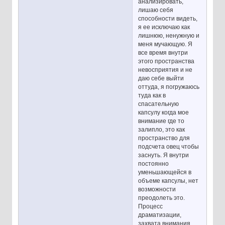
анализировать,
лишаю себя
способности видеть,
я ее исключаю как
лишнюю, ненужную и
меня мучающую. Я
все время внутри
этого пространства
невосприятия и не
даю себе выйти
оттуда, я погружаюсь
туда как в
спасательную
капсулу когда мое
внимание где то
залипло, это как
пространство для
подсчета овец чтобы
заснуть. Я внутри
постоянно
уменьшающейся в
объеме капсулы, нет
возможности
преодолеть это.
Процесс
драматизации,
захвата внимания,