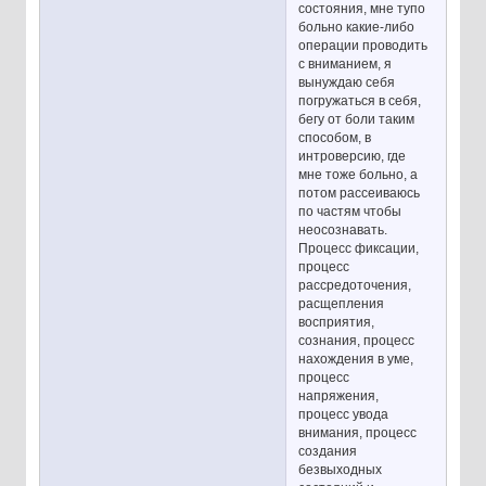
состояния, мне тупо
больно какие-либо
операции проводить
с вниманием, я
вынуждаю себя
погружаться в себя,
бегу от боли таким
способом, в
интроверсию, где
мне тоже больно, а
потом рассеиваюсь
по частям чтобы
неосознавать.
Процесс фиксации,
процесс
рассредоточения,
расщепления
восприятия,
сознания, процесс
нахождения в уме,
процесс
напряжения,
процесс увода
внимания, процесс
создания
безвыходных