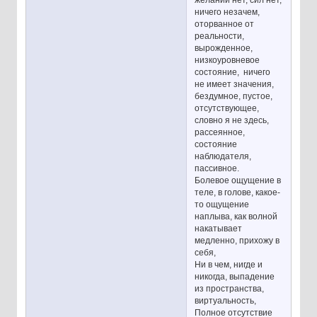
ничего незачем,
оторванное от
реальности,
вырожденное,
низкоуровневое
состояние, ничего
не имеет значения,
бездумное, пустое,
отсутствующее,
словно я не здесь,
рассеянное,
состояние
наблюдателя,
пассивное.
Болевое ощущение в
теле, в голове, какое-
то ощущение
наплыва, как волной
накатывает
медленно, прихожу в
себя,
Ни в чем, нигде и
никогда, выпадение
из пространства,
виртуальность,
Полное отсутствие