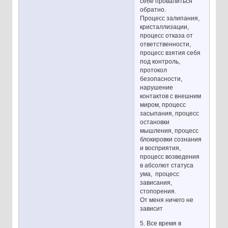
себе провалиться
обратно.
Процесс залипания,
кристаллизации,
процесс отказа от
ответственности,
процесс взятия себя
под контроль,
протокол
безопасности,
нарушение
контактов с внешним
миром, процесс
засыпания, процесс
остановки
мышления, процесс
блокировки сознания
и восприятия,
процесс возведения
в абсолют статуса
ума, процесс
зависания,
стопорения.
От меня ничего не
зависит
5. Все время в