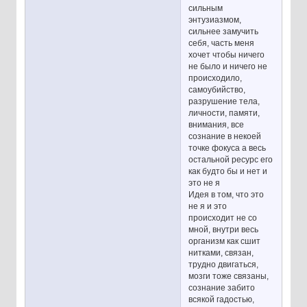
сильным
энтузиазмом,
сильнее замучить
себя, часть меня
хочет чтобы ничего
не было и ничего не
происходило,
самоубийство,
разрушение тела,
личности, памяти,
внимания, все
сознание в некоей
точке фокуса а весь
остальной ресурс его
как будто бы и нет и
это не я
Идея в том, что это
не я и это
происходит не со
мной, внутри весь
организм как сшит
нитками, связан,
трудно двигаться,
мозги тоже связаны,
сознание забито
всякой гадостью,