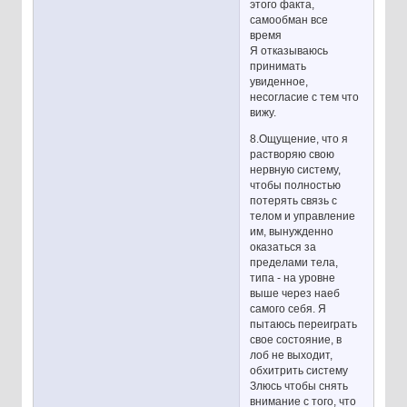
этого факта,
самообман все
время
Я отказываюсь
принимать
увиденное,
несогласие с тем что
вижу.
8.Ощущение, что я
растворяю свою
нервную систему,
чтобы полностью
потерять связь с
телом и управление
им, вынужденно
оказаться за
пределами тела,
типа - на уровне
выше через наеб
самого себя. Я
пытаюсь переиграть
свое состояние, в
лоб не выходит,
обхитрить систему
Злюсь чтобы снять
внимание с того, что