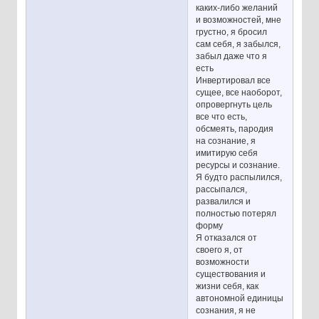
каких-либо желаний
и возможностей, мне
грустно, я бросил
сам себя, я забылся,
забыл даже что я
есть
Инвертировал все
сущее, все наоборот,
опровергнуть цель
все что есть,
обсмеять, пародия
на сознание, я
имитирую себя
ресурсы и сознание.
Я будто распылился,
рассыпался,
развалился и
полностью потерял
форму
Я отказался от
своего я, от
возможности
существования и
жизни себя, как
автономной единицы
сознания, я не