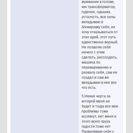
жужжание в голове,
как трансформатор,
гудение, одышка,
усталость, все силы
вкладываю в
блокировку себя, не
хочу отказываться от
этих идей, этот путь
единственно верный.
Не позволю себя
ничего с этим
сделать, рассоздать,
машина по
перевариванию и
развалу себя, сам ее
создал и сам же
вкладываю в нее все
что есть.
5.Некая черта за
которой меня не
будет и тогда все мои
проблемы тоже
иссякнут, нет меня и
этого всего груза
гадости тоже нет
Разваливаю себя с