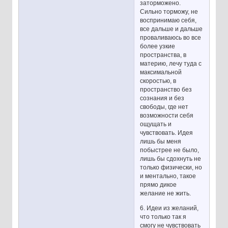
заторможено.
Сильно торможу, не
воспринимаю себя,
все дальше и дальше
проваливаюсь во все
более узкие
пространства, в
материю, лечу туда с
максимальной
скоростью, в
пространство без
сознания и без
свободы, где нет
возможности себя
ощущать и
чувствовать. Идея
лишь бы меня
побыстрее не было,
лишь бы сдохнуть не
только физически, но
и ментально, такое
прямо дикое
желание не жить.
6. Идеи из желаний,
что только так я
смогу не чувствовать