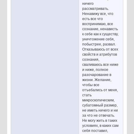
ничего
рассматривать.
Ненавижу все, что
есть все что
воспринимаю, все
сознание, ненависть
к себе как к существу,
уничтожение себя,
побыстрее, развал.
Отказываюсь от всех
свойств и атрибутов
сознания,
сваливаюсь все ниже
и ниже, полное
разочарование в
жизни. Желание,
чтобы все
отъебались от меня,
стать
микроскопическим,
субатомный размер,
не иметь ничего и ни
за что не отвечать.
Не могу жить в таких
условиях, в каких сам
себя поставил,