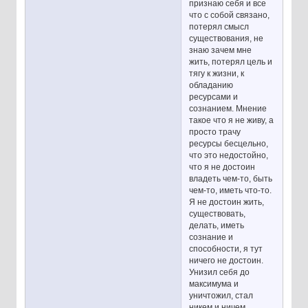
признаю себя и все
что с собой связано,
потерял смысл
существования, не
знаю зачем мне
жить, потерял цель и
тягу к жизни, к
обладанию
ресурсами и
сознанием. Мнение
такое что я не живу, а
просто трачу
ресурсы бесцельно,
что это недостойно,
что я не достоин
владеть чем-то, быть
чем-то, иметь что-то.
Я не достоин жить,
существовать,
делать, иметь
сознание и
способности, я тут
ничего не достоин.
Унизил себя до
максимума и
уничтожил, стал
никем и ничем,