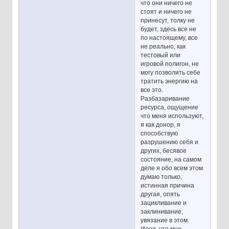
что они ничего не
стоят и ничего не
принесут, толку не
будет, здесь все не
по настоящему, все
не реально, как
тестовый или
игровой полигон, не
могу позволить себе
тратить энергию на
все это.
Разбазаривание
ресурса, ощущение
что меня используют,
я как донор, я
способствую
разрушению себя и
других, бесявое
состояние, на самом
деле я обо всем этом
думаю только,
истинная причина
другая, опять
зацикливание и
заклинивание,
увязание в этом.