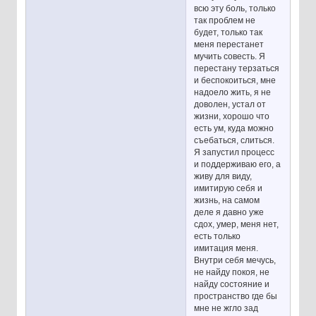
всю эту боль, только
так проблем не
будет, только так
меня перестанет
мучить совесть. Я
перестану терзаться
и беспокоиться, мне
надоело жить, я не
доволен, устал от
жизни, хорошо что
есть ум, куда можно
съебаться, слиться.
Я запустил процесс
и поддерживаю его, а
живу для виду,
имитирую себя и
жизнь, на самом
деле я давно уже
сдох, умер, меня нет,
есть только
имитация меня.
Внутри себя мечусь,
не найду покоя, не
найду состояние и
пространство где бы
мне не жгло зад