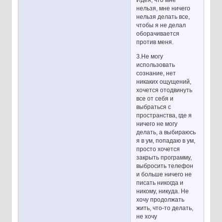
Идея, что мне
нельзя, мне ничего
нельзя делать все,
чтобы я не делал
оборачивается
против меня.
3.Не могу
использовать
сознание, нет
никаких ощущений,
хочется отодвинуть
все от себя и
выбраться с
пространства, где я
ничего не могу
делать, а выбираюсь
я в ум, попадаю в ум,
просто хочется
закрыть программу,
выбросить телефон
и больше ничего не
писать никогда и
никому, никуда. Не
хочу продолжать
жить, что-то делать,
не хочу