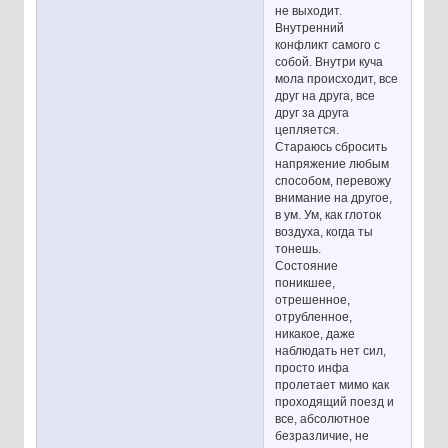
не выходит.
Внутренний
конфликт самого с
собой. Внутри куча
мола происходит, все
друг на друга, все
друг за друга
цепляется.
Стараюсь сбросить
напряжение любым
способом, перевожу
внимание на другое,
в ум. Ум, как глоток
воздуха, когда ты
тонешь.
Состояние
поникшее,
отрешенное,
отрубленное,
никакое, даже
наблюдать нет сил,
просто инфа
пролетает мимо как
проходящий поезд и
все, абсолютное
безразличие, не