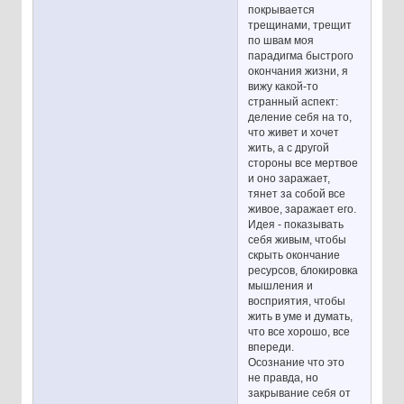
покрывается
трещинами, трещит
по швам моя
парадигма быстрого
окончания жизни, я
вижу какой-то
странный аспект:
деление себя на то,
что живет и хочет
жить, а с другой
стороны все мертвое
и оно заражает,
тянет за собой все
живое, заражает его.
Идея - показывать
себя живым, чтобы
скрыть окончание
ресурсов, блокировка
мышления и
восприятия, чтобы
жить в уме и думать,
что все хорошо, все
впереди.
Осознание что это
не правда, но
закрывание себя от