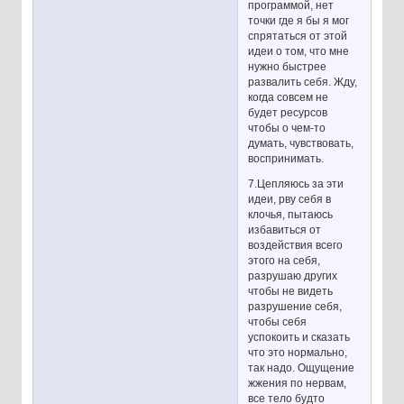
программой, нет
точки где я бы я мог
спрятаться от этой
идеи о том, что мне
нужно быстрее
развалить себя. Жду,
когда совсем не
будет ресурсов
чтобы о чем-то
думать, чувствовать,
воспринимать.
7.Цепляюсь за эти
идеи, рву себя в
клочья, пытаюсь
избавиться от
воздействия всего
этого на себя,
разрушаю других
чтобы не видеть
разрушение себя,
чтобы себя
успокоить и сказать
что это нормально,
так надо. Ощущение
жжения по нервам,
все тело будто