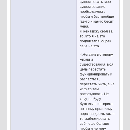
существовать, мое
существование,
необходимость
чтобы я был вообще
где-то и как-то бесит
меня.
Я ненавижу себя за
то, что я на это
подписался, обрек
себя на это.
4.Негатив в сторону
жизни и
существования, моя
цель перестать
функционировать и
распасться,
перестать быть, а не
чего-то там
рассоздавать. Не
хочу, не буду,
буквально истерика,
по всему организму
нервная дрожь какая
то, заблокировать
себя еще больше
чтобы я не могу