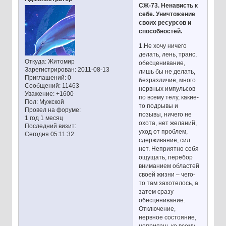
СЖ-73. Ненависть к
себе. Уничтожение
своих ресурсов и
способностей.
1.Не хочу ничего
делать, лень, транс,
Откуда:
Житомир
обесценивание,
Зарегистрирован
: 2011-08-13
лишь бы не делать,
Приглашений:
0
безразличие, много
Сообщений:
11463
нервных импульсов
Уважение:
+1600
по всему телу, какие-
Пол:
Мужской
то подрывы и
Провел на форуме:
позывы, ничего не
1 год 1 месяц
охота, нет желаний,
Последний визит:
уход от проблем,
Сегодня 05:11:32
сдерживание, сил
нет. Неприятно себя
ощущать, перебор
вниманием областей
своей жизни – чего-
то там захотелось, а
затем сразу
обесценивание.
Отключение,
нервное состояние,