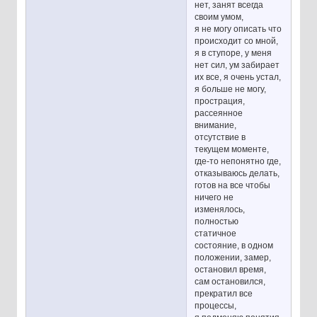
нет, занят всегда
своим умом,
я не могу описать что
происходит со мной,
я в ступоре, у меня
нет сил, ум забирает
их все, я очень устал,
я больше не могу,
прострация,
рассеянное
внимание,
отсутствие в
текущем моменте,
где-то непонятно где,
отказываюсь делать,
готов на все чтобы
ничего не
изменялось,
полностью
статичное
состояние, в одном
положении, замер,
остановил время,
сам остановился,
прекратил все
процессы,