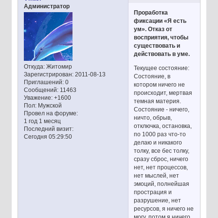
Администратор
Проработка
фиксации «Я есть
ум». Отказ от
восприятия, чтобы
существовать и
действовать в уме.
Откуда:
Житомир
Текущее состояние:
Зарегистрирован
: 2011-08-13
Состояние, в
Приглашений:
0
котором ничего не
Сообщений:
11463
происходит, мертвая
Уважение:
+1600
темная материя.
Пол:
Мужской
Состояние - ничего,
Провел на форуме:
ничто, обрыв,
1 год 1 месяц
отключка, остановка,
Последний визит:
по 1000 раз что-то
Сегодня 05:29:50
делаю и никакого
толку, все бес толку,
сразу сброс, ничего
нет, нет процессов,
нет мыслей, нет
эмоций, полнейшая
прострация и
разрушение, нет
ресурсов, я ничего не
могу, потом я ничего,