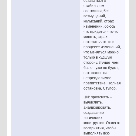
оставаться в
стабильном
состоянии, без
возмущений,
колыханий, страх
изменений, боюсь
что придется что-то
менять, страх
потерять что-то в
процессе изменений,
что меняться можно
только в худшую
сторону. Лучше чем
было - уже не будет,
натыкаюсь на
непреодолимое
препятствие. Полная
остановка, Ступор.
ЦИ: прояснять –
вычислять,
анализировать,
создавание
логических
конструктов. Отказ от
восприятия, чтобы
выполнять всю