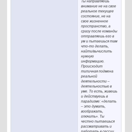
Ты направляешь
внимание не на свое
реальное текущее
состояние, не на
свое жизненное
пространство, а
сразу после команды
отправляешь его в
ум и пытаешься там
что-то делать,
найти/вычислить
нужную
информацию.
Происходит
типичная подмена
реальной
деятельности –
деятельностью в
уме. То есть, живешь
и действуешь в
парадигме: «делать
– это думать,
воображать,
глючить». Ты
честно пытаешься
рассматривать и
работать в сессии,