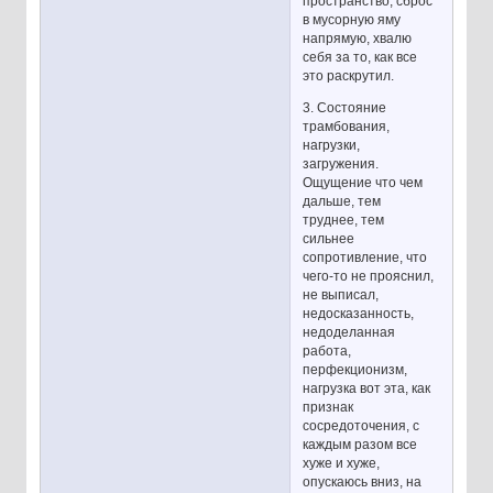
пространство, сброс
в мусорную яму
напрямую, хвалю
себя за то, как все
это раскрутил.
3. Состояние
трамбования,
нагрузки,
загружения.
Ощущение что чем
дальше, тем
труднее, тем
сильнее
сопротивление, что
чего-то не прояснил,
не выписал,
недосказанность,
недоделанная
работа,
перфекционизм,
нагрузка вот эта, как
признак
сосредоточения, с
каждым разом все
хуже и хуже,
опускаюсь вниз, на