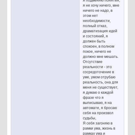
я подменяю понятия,
я не хочу ничего, мне
ничего не надо, в
этом нет
необходимости,
полный отказ,
драматизация идей
и состояний, я
должен быть
спокоен, в полном
покое, ничего не
должно мне мешать.
Отсутствие
реальности - это
сосредоточение в
уме, умом отрубаю
реальность, она для
меня не существует,
я думаю о каждой
фразе что я
выписываю, я на
автомате, я бросаю
себя на произвол
судьбы,
Я себя загоняю в
рамки ума, жизнь в
рамках ума и