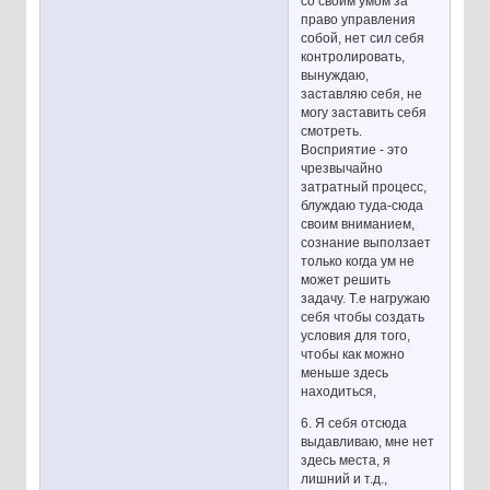
со своим умом за
право управления
собой, нет сил себя
контролировать,
вынуждаю,
заставляю себя, не
могу заставить себя
смотреть.
Восприятие - это
чрезвычайно
затратный процесс,
блуждаю туда-сюда
своим вниманием,
сознание выползает
только когда ум не
может решить
задачу. Т.е нагружаю
себя чтобы создать
условия для того,
чтобы как можно
меньше здесь
находиться,
6. Я себя отсюда
выдавливаю, мне нет
здесь места, я
лишний и т.д.,