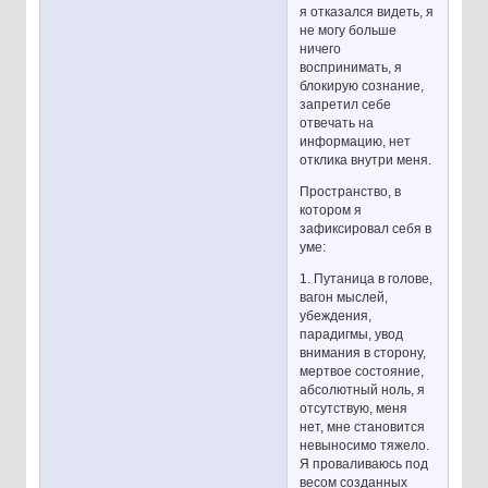
я отказался видеть, я
не могу больше
ничего
воспринимать, я
блокирую сознание,
запретил себе
отвечать на
информацию, нет
отклика внутри меня.
Пространство, в
котором я
зафиксировал себя в
уме:
1. Путаница в голове,
вагон мыслей,
убеждения,
парадигмы, увод
внимания в сторону,
мертвое состояние,
абсолютный ноль, я
отсутствую, меня
нет, мне становится
невыносимо тяжело.
Я проваливаюсь под
весом созданных