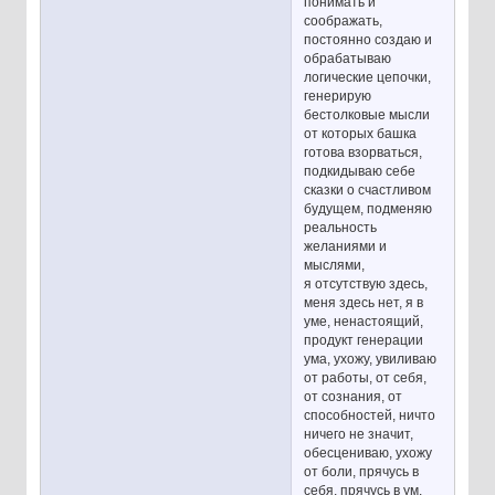
понимать и
соображать,
постоянно создаю и
обрабатываю
логические цепочки,
генерирую
бестолковые мысли
от которых башка
готова взорваться,
подкидываю себе
сказки о счастливом
будущем, подменяю
реальность
желаниями и
мыслями,
я отсутствую здесь,
меня здесь нет, я в
уме, ненастоящий,
продукт генерации
ума, ухожу, увиливаю
от работы, от себя,
от сознания, от
способностей, ничто
ничего не значит,
обесцениваю, ухожу
от боли, прячусь в
себя, прячусь в ум,