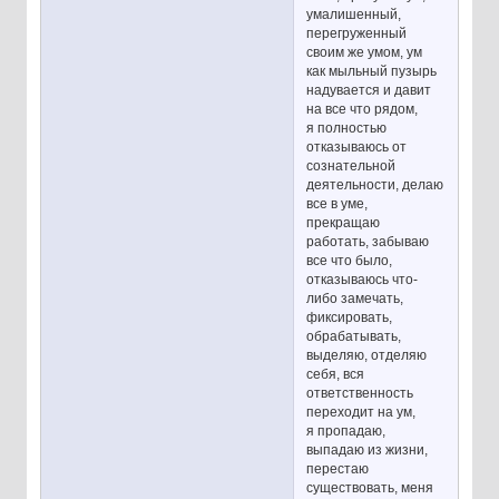
умалишенный,
перегруженный
своим же умом, ум
как мыльный пузырь
надувается и давит
на все что рядом,
я полностью
отказываюсь от
сознательной
деятельности, делаю
все в уме,
прекращаю
работать, забываю
все что было,
отказываюсь что-
либо замечать,
фиксировать,
обрабатывать,
выделяю, отделяю
себя, вся
ответственность
переходит на ум,
я пропадаю,
выпадаю из жизни,
перестаю
существовать, меня