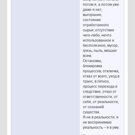
потом я, а потом уже
даже я нет,
выгорание,
состояние
отработанного
сырья, отсутствие
чего-либо, нечто
использованное и
бесполезное, мусор,
грязь, пыль, мешаю
всем.
Остановка,
блокировка
процессов, отключка,
отказ от всего, уход в
транс, в гипноз,
процесс перехода в
следствие, отказ от
ответственности, от
себя, от реальности,
от сознаний
существа.
Я не в реальности, я
не воспринимаю
реальность – я в уме.