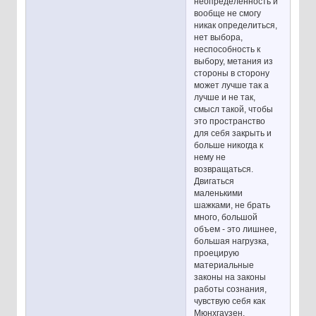
неопределенность и
вообще не смогу
никак определиться,
нет выбора,
неспособность к
выбору, метания из
стороны в сторону
может лучше так а
лучше и не так,
смысл такой, чтобы
это пространство
для себя закрыть и
больше никогда к
нему не
возвращаться.
Двигаться
маленькими
шажками, не брать
много, большой
объем - это лишнее,
большая нагрузка,
проецирую
материальные
законы на законы
работы сознания,
чувствую себя как
Мюнхгаузен,