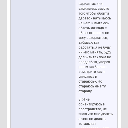
вариантах или
вариациях, вместо
того чтобы обойти
дерево - натыкаюсь
на него и пытаюсь
обтечь как вода с
обеих сторон, я не
могу разорваться,
забываю как
работать, я не буду
ничего менять, буду
долбить так пока не
продолблю, уперся
рогом как баран –
«смотрите как я
упираюсь и
стараюсь». Но
стараюсь не в ту
сторону.
8. Я не
ориентируюсь в
пространстве, не
знаю что мне делать
а чего не делать,
тотальная