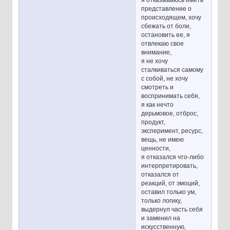
я отказываюсь иметь
представление о
происходящем, хочу
сбежать от боли,
остановить ее, я
отвлекаю свое
внимание,
я не хочу
сталкиваться самому
с собой, не хочу
смотреть и
воспринимать себя,
я как нечто
дерьмовое, отброс,
продукт,
эксперимент, ресурс,
вещь, не имею
ценности,
я отказался что-либо
интерпретировать,
отказался от
реакций, от эмоций,
оставил только ум,
только логику,
выдернул часть себя
и заменил на
искусственную,