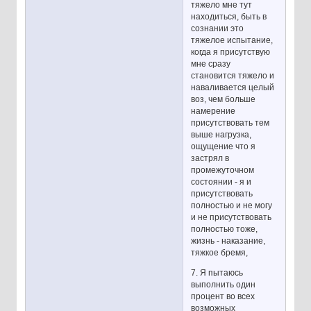
тяжело мне тут
находиться, быть в
сознании это
тяжелое испытание,
когда я присутствую
мне сразу
становится тяжело и
наваливается целый
воз, чем больше
намерение
присутствовать тем
выше нагрузка,
ощущение что я
застрял в
промежуточном
состоянии - я и
присутствовать
полностью и не могу
и не присутствовать
полностью тоже,
жизнь - наказание,
тяжкое бремя,
7. Я пытаюсь
выполнить один
процент во всех
возможных