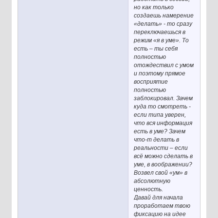
но как только
создаешь намерение
«делать» - то сразу
переключаешься в
режим «я в уме». То
есть – ты себя
полностью
отождествил с умом
и поэтому прямое
восприятие
полностью
заблокировал. Зачем
куда то смотреть -
если типа уверен,
что вся информация
есть в уме? Зачем
что-т делать в
реальности – если
всё можно сделать в
уме, в воображении?
Возвел свой «ум» в
абсолютную
ценность.
Давай для начала
проработаем твою
фиксацию на идее