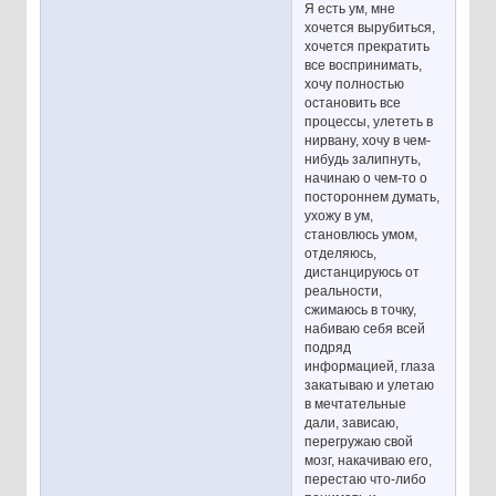
Я есть ум, мне
хочется вырубиться,
хочется прекратить
все воспринимать,
хочу полностью
остановить все
процессы, улететь в
нирвану, хочу в чем-
нибудь залипнуть,
начинаю о чем-то о
постороннем думать,
ухожу в ум,
становлюсь умом,
отделяюсь,
дистанцируюсь от
реальности,
сжимаюсь в точку,
набиваю себя всей
подряд
информацией, глаза
закатываю и улетаю
в мечтательные
дали, зависаю,
перегружаю свой
мозг, накачиваю его,
перестаю что-либо