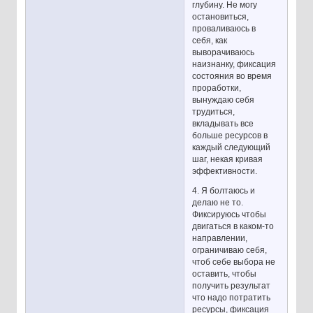
глубину. Не могу
остановиться,
проваливаюсь в
себя, как
выворачиваюсь
наизнанку, фиксация
состояния во время
проработки,
вынуждаю себя
трудиться,
вкладывать все
больше ресурсов в
каждый следующий
шаг, некая кривая
эффективности.
4. Я болтаюсь и
делаю не то.
Фиксируюсь чтобы
двигаться в каком-то
направлении,
ограничиваю себя,
чтоб себе выбора не
оставить, чтобы
получить результат
что надо потратить
ресурсы, фиксация