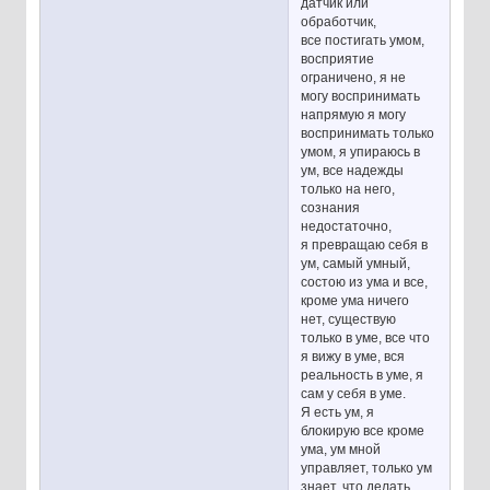
датчик или
обработчик,
все постигать умом,
восприятие
ограничено, я не
могу воспринимать
напрямую я могу
воспринимать только
умом, я упираюсь в
ум, все надежды
только на него,
сознания
недостаточно,
я превращаю себя в
ум, самый умный,
состою из ума и все,
кроме ума ничего
нет, существую
только в уме, все что
я вижу в уме, вся
реальность в уме, я
сам у себя в уме.
Я есть ум, я
блокирую все кроме
ума, ум мной
управляет, только ум
знает, что делать