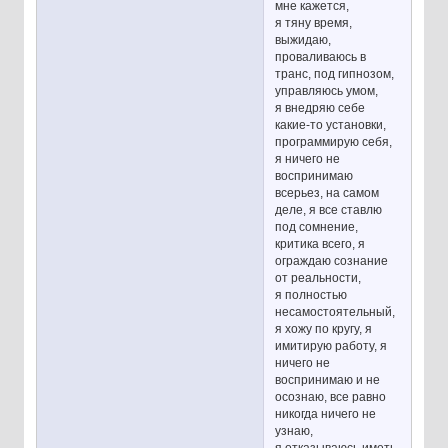
мне кажется,
я тяну время,
выжидаю,
проваливаюсь в
транс, под гипнозом,
управляюсь умом,
я внедряю себе
какие-то установки,
программирую себя,
я ничего не
воспринимаю
всерьез, на самом
деле, я все ставлю
под сомнение,
критика всего, я
ограждаю сознание
от реальности,
я полностью
несамостоятельный,
я хожу по кругу, я
имитирую работу, я
ничего не
воспринимаю и не
осознаю, все равно
никогда ничего не
узнаю,