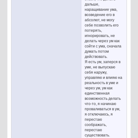
дальше,
наращивание ума,
возведение его в
абсолют, не могу
себе позволить его
потерять,
игнорировать, не
делать через ум как
сойти с ума, сначала
думать потом
действовать.
Я есть ум, заперся в
уме, не выпускаю
себя наружу,
управляю и влияю на
реальность в уме и
через ум, ум как
единственная
возможность делать
что-то, я начинаю
проваливаться в ум,
я отключаюсь, я
перестаю
соображать,
перестаю
существовать.