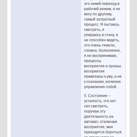
это некий переход в
рабочий режим, я не
могу по другому,
самый затратный
процесс. Я пытаюсь
смотреть, я
упираюсь в стену, я
не способен видеть,
это очень тяжело,
сложно, болезненно,
я не воспринимаю,
процессы
восприятия и органы
восприятия
привязаны к уму, а не
к сознанию, иллюзия
управления собой.
5. Состояние –
усталость, что нет
сил смотреть,
поручаю эту
деятельность на
автомат, отключаю
восприятие, мне
приходится бороться