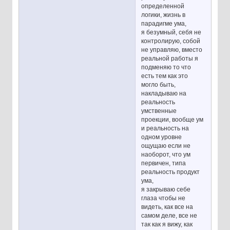
определенной
логики, жизнь в
парадигме ума,
я безумный, себя не
контролирую, собой
не управляю, вместо
реальной работы я
подменяю то что
есть тем как это
могло быть,
накладываю на
реальность
умственные
проекции, вообще ум
и реальность на
одном уровне
ощущаю если не
наоборот, что ум
первичен, типа
реальность продукт
ума,
я закрываю себе
глаза чтобы не
видеть, как все на
самом деле, все не
так как я вижу, как