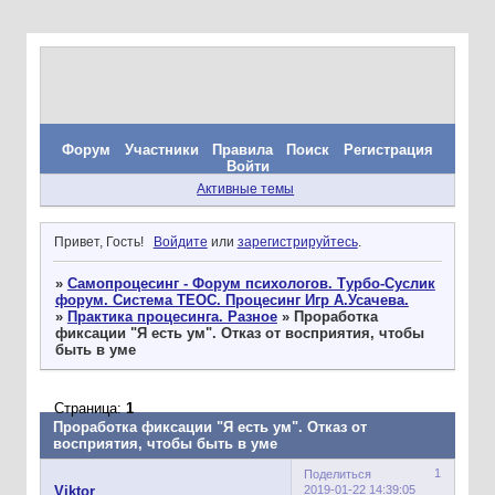
Форум
Участники
Правила
Поиск
Регистрация
Войти
Активные темы
Привет, Гость!
Войдите
или
зарегистрируйтесь
.
»
Самопроцесинг - Форум психологов. Турбо-Суслик
форум. Система ТЕОС. Процесинг Игр А.Усачева.
»
Практика процесинга. Разное
»
Проработка
фиксации "Я есть ум". Отказ от восприятия, чтобы
быть в уме
Страница:
1
Проработка фиксации "Я есть ум". Отказ от
восприятия, чтобы быть в уме
1
Поделиться
2019-01-22 14:39:05
Viktor