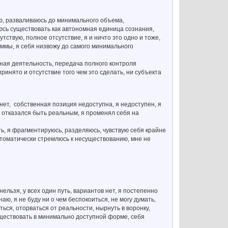
саю, разваливаюсь до минимального объема,
юсь существовать как автономная единица сознания,
утствую, полное отсутствие, я и ничто это одно и тоже,
аммы, я себя низвожу до самого минимального
ьная деятельность, передача полного контроля
инято и отсутствие того чем это сделать, ни субъекта
 нет, собственная позиция недоступна, я недоступен, я
 я отказался быть реальным, я променял себя на
сть, я фрагментируюсь, разделяюсь, чувствую себя крайне
автоматически стремлюсь к несуществованию, мне не
ельзя, у всех один путь, вариантов нет, я постепенно
аю, я не буду ни о чем беспокоиться, не могу думать,
ься, оторваться от реальности, нырнуть в воронку,
существовать в минимально доступной форме, себя