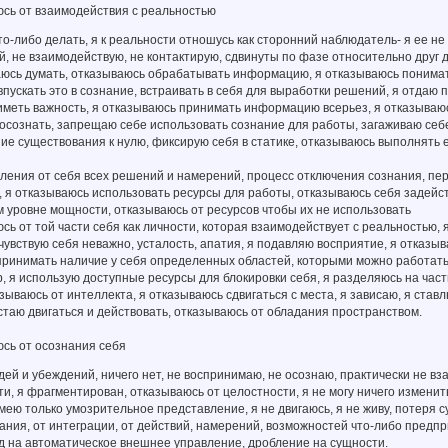
юсь от взаимодействия с реальностью
то-либо делать, я к реальности отношусь как сторонний наблюдатель- я ее не
й, не взаимодействую, не контактирую, сдвинуты по фазе относительно друг д
аюсь думать, отказываюсь обрабатывать информацию, я отказываюсь понимат
пускать это в сознание, встраивать в себя для выработки решений, я отдаю 
иметь важность, я отказываюсь принимать информацию всерьез, я отказываюс
 осознать, запрещаю себе использовать сознание для работы, загаживаю себе 
ие существования к нулю, фиксирую себя в статике, отказываюсь выполнять
ления от себя всех решений и намерений, процесс отключения сознания, пер
 я отказываюсь использовать ресурсы для работы, отказываюсь себя задейст
 уровне мощности, отказываюсь от ресурсов чтобы их не использовать
сь от той части себя как личности, которая взаимодействует с реальностью, я 
чувствую себя неважно, усталость, апатия, я подавляю восприятие, я отказыв
ринимать наличие у себя определенных областей, которыми можно работать 
р, я использую доступные ресурсы для блокировки себя, я разделяюсь на част
зываюсь от интеллекта, я отказываюсь сдвигаться с места, я зависаю, я ставл
таю двигаться и действовать, отказываюсь от обладания пространством.
сь от осознания себя
идей и убеждений, ничего нет, не воспринимаю, не осознаю, практически не вз
и, я фрагментирован, отказываюсь от целостности, я не могу ничего изменить
ею только умозрительное представление, я не двигаюсь, я не живу, потеря 
нания, от интеграции, от действий, намерений, возможностей что-либо предпр
д на автоматическое внешнее управление, дробление на сущности.