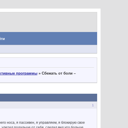
йти
уктивные программы
»
Сбежать от боли –
1
его носа, я пассивен, я управляем, я блокирую свое
, улетел подальше от себя, сделал вид что больше