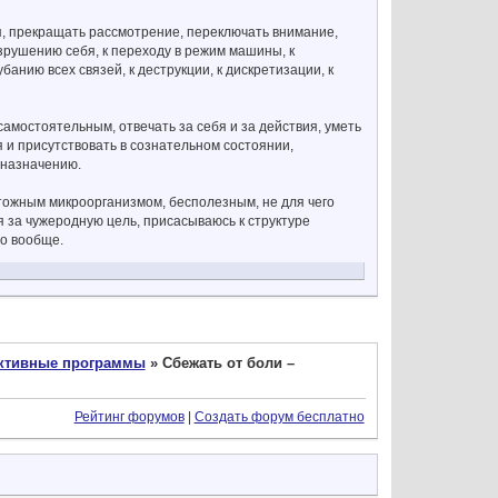
ся, прекращать рассмотрение, переключать внимание,
зрушению себя, к переходу в режим машины, к
банию всех связей, к деструкции, к дискретизации, к
самостоятельным, отвечать за себя и за действия, уметь
я и присутствовать в сознательном состоянии,
 назначению.
тожным микроорганизмом, бесполезным, не для чего
я за чужеродную цель, присасываюсь к структуре
то вообще.
уктивные программы
»
Сбежать от боли –
Рейтинг форумов
|
Создать форум бесплатно