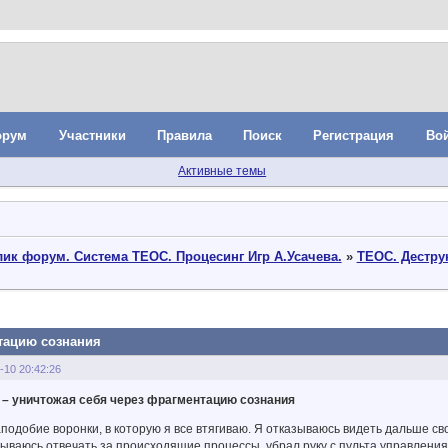
орум
Участники
Правила
Поиск
Регистрация
Во
Активные темы
ик форум. Система ТЕОС. Процесинг Игр А.Усачева.
»
ТЕОС. Дестр
нтацию сознания
-10 20:42:26
 – уничтожая себя через фрагментацию сознания
аподобие воронки, в которую я все втягиваю. Я отказываюсь видеть дальше сво
зываюсь отвечать за происходящие процессы, убрал руку с пульта управления