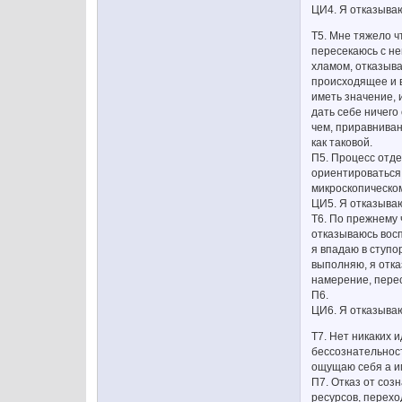
ЦИ4. Я отказыва
Т5. Мне тяжело ч
пересекаюсь с не
хламом, отказыв
происходящее и в
иметь значение, 
дать себе ничего
чем, приравниван
как таковой.
П5. Процесс отде
ориентироваться,
микроскопическом
ЦИ5. Я отказываю
Т6. По прежнему 
отказываюсь восп
я впадаю в ступо
выполняю, я отка
намерение, перес
П6.
ЦИ6. Я отказываю
Т7. Нет никаких 
бессознательност
ощущаю себя а им
П7. Отказ от соз
ресурсов, перехо