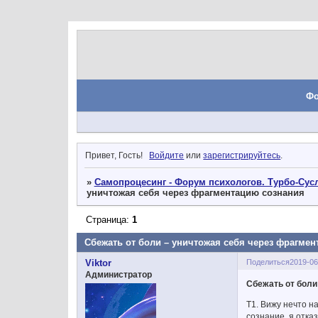
Ф
Привет, Гость!
Войдите
или
зарегистрируйтесь
.
»
Самопроцесинг - Форум психологов. Турбо-Сусл
уничтожая себя через фрагментацию сознания
Страница:
1
Сбежать от боли – уничтожая себя через фрагме
Поделиться
2019-06
Viktor
Администратор
Сбежать от боли
Т1. Вижу нечто н
сознание, я отка