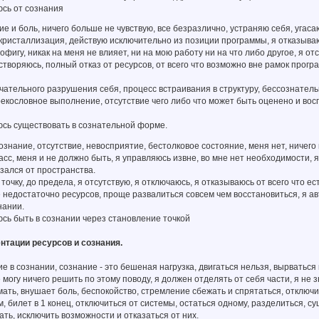
юсь от сознания
ие и боль, ничего больше не чувствую, все безразлично, устраняю себя, уга
кристаллизация, действую исключительно из позиции программы, я отказыва
фигу, никак на меня не влияет, ни на мою работу ни на что либо другое, я отс
творяюсь, полный отказ от ресурсов, от всего что возможно вне рамок прогр
чательного разрушения себя, процесс встраивания в структуру, бессознател
екословное выполнение, отсутствие чего либо что может быть оценено и воспр
юсь существовать в сознательной форме.
сознание, отсутствие, невосприятие, бестолковое состояние, меня нет, ничего
ласс, меня и не должно быть, я управляюсь извне, во мне нет необходимости,
азался от пространства.
 точку, до предела, я отсутствую, я отключаюсь, я отказываюсь от всего что е
е недостаточно ресурсов, проще развалиться совсем чем восстановиться, я 
нании.
сь быть в сознании через становление точкой
тации ресурсов и сознания.
е в сознании, сознание - это бешеная нагрузка, двигаться нельзя, вырваться н
могу ничего решить по этому поводу, я должен отделять от себя части, я не зн
ать, внушает боль, беспокойство, стремление сбежать и спрятаться, отключит
, билет в 1 конец, отключиться от системы, остаться одному, разделиться, 
ь, исключить возможности и отказаться от них.