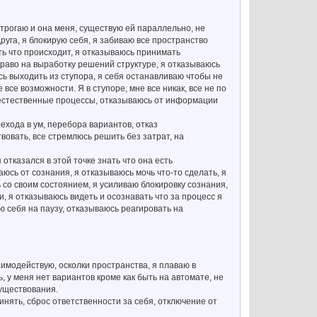
 трогаю и она меня, существую ей параллельно, не
руга, я блокирую себя, я забиваю все пространство
ь что происходит, я отказываюсь принимать
право на выработку решений структуре, я отказываюсь
ь выходить из ступора, я себя останавливаю чтобы не
все возможности. Я в ступоре, мне все никак, все не по
 естественные процессы, отказываюсь от информации
ехода в ум, перебора вариантов, отказ
вовать, все стремлюсь решить без затрат, на
отказался в этой точке знать что она есть
аюсь от сознания, я отказываюсь мочь что-то сделать, я
со своим состоянием, я усиливаю блокировку сознания,
и, я отказываюсь видеть и осознавать что за процесс я
ю себя на паузу, отказываюсь реагировать на
аимодействую, осколки пространства, я плаваю в
, у меня нет вариантов кроме как быть на автомате, не
существования.
инять, сброс ответственности за себя, отключение от