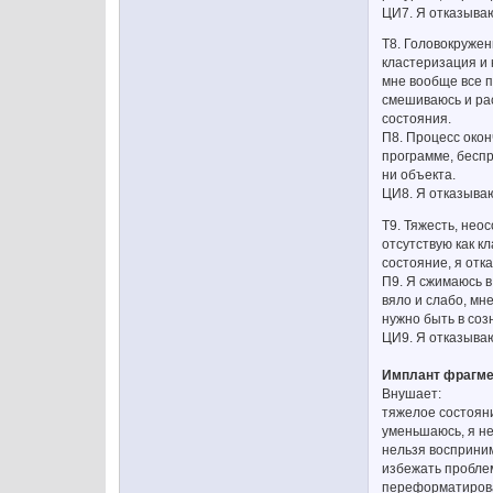
ЦИ7. Я отказыва
Т8. Головокружен
кластеризация и 
мне вообще все по
смешиваюсь и рас
состояния.
П8. Процесс окон
программе, беспр
ни объекта.
ЦИ8. Я отказыва
Т9. Тяжесть, нео
отсутствую как к
состояние, я отк
П9. Я сжимаюсь в
вяло и слабо, мн
нужно быть в соз
ЦИ9. Я отказываю
Имплант фрагмен
Внушает:
тяжелое состояни
уменьшаюсь, я не 
нельзя восприним
избежать проблем
переформатироват