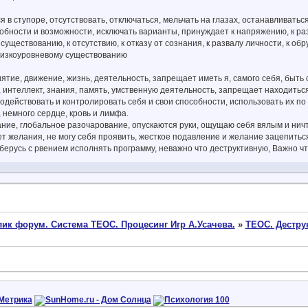
я в ступоре, отсутствовать, отключаться, мельчать на глазах, останавливать
обности и возможности, исключать варианты, принуждает к напряжению, к ра
уществованию, к отсутствию, к отказу от сознания, к развалу личности, к обру
 низкоуровневому существованию
ятие, движение, жизнь, деятельность, запрещает иметь я, самого себя, быть 
, интеллект, знания, память, умственную деятельность, запрещает находитьс
действовать и контролировать себя и свои способности, использовать их по
, немного сердце, кровь и лимфа.
ние, глобальное разочарование, опускаются руки, ощущаю себя вялым и нич
нет желания, не могу себя проявить, жесткое подавление и желание зацепитьс
берусь с рвением исполнять программу, неважно что деструктивную, Важно ч
ик форум. Система ТЕОС. Процесинг Игр А.Усачева.
»
ТЕОС. Дестр