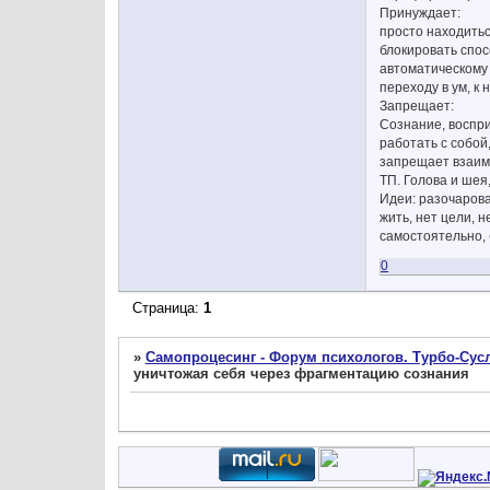
Принуждает:
просто находитьс
блокировать спос
автоматическому с
переходу в ум, к
Запрещает:
Сознание, воспри
работать с собой
запрещает взаимо
ТП. Голова и шея
Идеи: разочарова
жить, нет цели, 
самостоятельно, 
0
Страница:
1
»
Самопроцесинг - Форум психологов. Турбо-Сусл
уничтожая себя через фрагментацию сознания