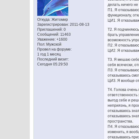
делать ничего не
П1. Я отказываюс
функционалу, отк
Откуда:
Житомир
ЦИ1. Я отказываю
Зарегистрирован
: 2011-08-13
Т2. Я подчиняюсь
Приглашений:
0
Сообщений:
11463
брать управление
Уважение:
+1600
возможность упр
Пол:
Мужской
П2. Я отказываюс
Провел на форуме:
ЦИ2. Я отказываю
1 год 1 месяц
Последний визит:
Т3. Я мешаю себе
Сегодня 05:29:50
себя всячески, о
П3. Я отказываюс
отказываюсь смот
ЦИ3. Я вообще от
Т4. Голова очень
ответственность 
выгод себе и реш
неприязнь, я прос
отказываюсь знат
отказываюсь знат
пространства.
П4. Я отказываюс
изменить, я вооб
отказываюсь при