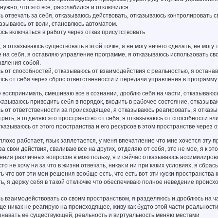
 нужно, что это все, расслабился и отключился.
ь отвечать за себя, отказываюсь действовать, отказываюсь контролировать с
азываюсь от воли, становлюсь автоматом.
сь включаться в работу через отказ присутствовать
, я отказываюсь существовать в этой точке, я не могу ничего сделать, не могу
 на себя, я оставляю управление программе, я отказываюсь использовать сво
авления собой.
ь от способностей, отказываюсь от взаимодействия с реальностью, я останав
сь от себя через сброс ответственности и передачи управления в программу
 воспринимать, смешиваю все в сознании, дроблю себя на части, отказываюс
тказываюсь приводить себя в порядок, входить в рабочее состояние, отказыв
ь от ответственности за происходящее, я отказываюсь реагировать, я отказы
реть, я отделяю это пространство от себя, я отказываюсь от способности вли
казываюсь от этого пространства и его ресурсов в этом пространстве через о
 плохо работает, язык заплетается, у меня впечатление что мне хочется эту 
за свои действия, сваливаю все на других, отделяю от себя, это не мое, я к э
ения различных вопросов в мою пользу, я и сейчас отказываюсь ассимилирова
то не хочу ни за что в жизни отвечать, никак и ни при каких условиях, я сбра
ь что вот эти мои решения вообще есть, что есть вот эти куски пространства 
ь, я держу себя в такой отключке что обеспечиваю полное неведение происход
ь взаимодействовать со своим пространством, я разделяюсь и дроблюсь на ч
ще никак не реагирую на происходящее, живу как будто этой части реальност
знавать ее существующей, реальность и виртуальность меняю местами