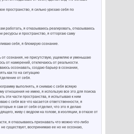
вое пространство, я сильно урезаю себя по
 там работать, я отказываюсь реагировать, отказываюсь
и ресурсы и пространство, я отторгаю саму
ливаю себя, я блокирую сознание.
ь от сознания, не присутствую, ущемляю и уменьшаю
аюсь от намерений, отключаюсь от реальности.
ваюсь осознавать, создаю барьер в сознании,
ять как то на ситуацию
тделение от себя.
программу выполнять, я снимаю с себя всякую
тому отношения не имею, я использую все это для поиска
ть эти части пространства, я испытываю к ним
сываю с себя все что касается ответственности, я
которые я сам от себя отделил, что это я делаю
ящего, живу с ведром на голове, в изоляции, в отказе от
асти, я отказываюсь признавать что можно что-либо
и не существует, воспринимаю ее но не осознаю,