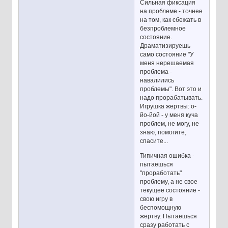
Сильная фиксация
на проблеме - точнее
на том, как сбежать в
безпроблемное
состояние.
Драматизируешь
само состояние "У
меня нерешаемая
проблема -
навалились
проблемы". Вот это и
надо прорабатывать.
Игрушка жертвы: о-
йо-йой - у меня куча
проблем, не могу, не
знаю, помогите,
спасите...
Типичная ошибка -
пытаешься
"проработать"
проблему, а не свое
текущее состояние -
свою игру в
беспомощную
жертву. Пытаешься
сразу работать с