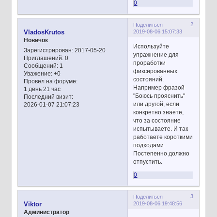
0
2
Поделиться
2019-08-06 15:07:33
VladosKrutos
Новичок
Используйте
Зарегистрирован
: 2017-05-20
упражнение для
Приглашений:
0
проработки
Сообщений:
1
фиксированных
Уважение:
+0
состояний.
Провел на форуме:
Например фразой
1 день 21 час
"Боюсь прояснить"
Последний визит:
или другой, если
2026-01-07 21:07:23
конкретно знаете,
что за состояние
испытываете. И так
работаете короткими
подходами.
Постепенно должно
отпустить.
0
3
Поделиться
2019-08-06 19:48:56
Viktor
Администратор