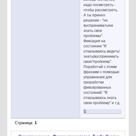
надо посмотреть -
чтобы рассмотреть.
А ты принял
решение - "не
воспринимать/не
знать свои
проблемы".
Фиксация на
состоянии "Я
отказываюсь видеть/
знать/воспринимать
свою"проблему".
Поработай с этими
фразами с помощью
упражнения для
проработки
фиксированных
состояний: "Я
отказываюсь знать
свою проблему" и т.д.
0
Страница:
1