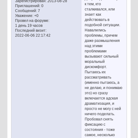
Зарегистрирован
: 2013-08-28
к тем, кто
Приглашений:
0
сталкивался, или
Сообщений:
7
знает как
Уважение:
+0
действовать в
Провел на форуме:
подобной ситуации.
1 день 19 часов
Навалились
Последний визит:
проблемы, причем
2022-06-06 22:17:42
даже размышления
над этими
проблемами
вызывают сильный
моральный
дискомфорт.
Пытаюсь их
рассматривать
(именно пытаюсь, а
не делаю, и понимаю
это) но сразу
включается адская
драматизация, и
просто не могу с ней
ничего поделать.
Пробовал снять
фиксацию с
состояния - тоже
самое, несколько