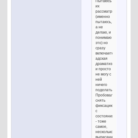
Пытаюсь
их
рассматривать
(именно
пытаюсь,
а не
делаю, и
понимаю
это) но
сразу
включается
адская
драматизация,
и просто
не могу с
ней
ничего
поделать.
Пробовал
снять
фиксацию
с
состояния
- тоже
самое,
несколько
выписанных