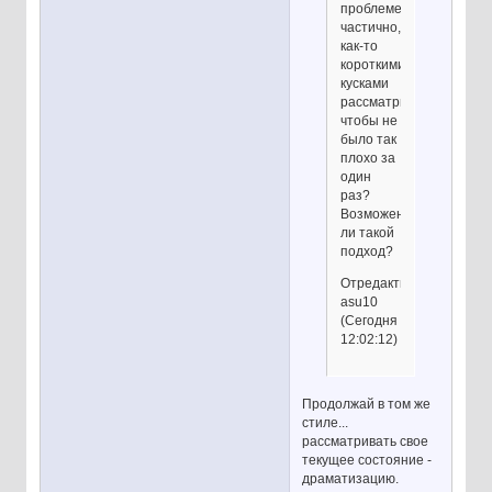
проблеме
частично,
как-то
короткими
кусками
рассматривать,
чтобы не
было так
плохо за
один
раз?
Возможен
ли такой
подход?
Отредактировано
asu10
(Сегодня
12:02:12)
Продолжай в том же
стиле...
рассматривать свое
текущее состояние -
драматизацию.