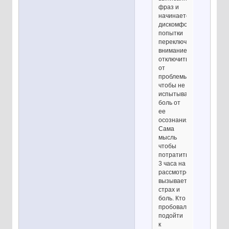
фраз и
начинается
дискомфорт,
попытки
переключить
внимание,
отключиться
от
проблемы
чтобы не
испытывать
боль от
ее
осознания.
Сама
мысль
чтобы
потратить
3 часа на
рассмотрение
вызывает
страх и
боль. Кто
пробовал
подойти
к