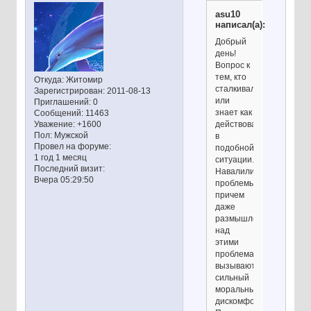
asu10
написал(а):
Добрый
день!
Вопрос к
тем, кто
Откуда:
Житомир
сталкивался,
Зарегистрирован
: 2011-08-13
или
Приглашений:
0
знает как
Сообщений:
11463
Уважение:
+1600
действовать
Пол:
Мужской
в
Провел на форуме:
подобной
1 год 1 месяц
ситуации.
Последний визит:
Навалились
Вчера 05:29:50
проблемы,
причем
даже
размышления
над
этими
проблемами
вызывают
сильный
моральный
дискомфорт.