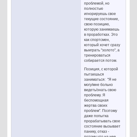
проблемой, но
полностью
игнорируешь свое
текущие состояние,
свою позицию,
которую занимаешь
в проработках. Это
как спортсмен,
который хочет сразу
выиграть "золото", а
тренироваться
собирается потом.
Позиция, с которой
пытаешься
заниматься: "Я не
могу/мне больно
видеть/знать свою
проблему. Я
беспомощная
жертва своих
проблем". Поэтому
даже попытка
прорабатывать свое
состояние вызывает
панику, отказ -
потому что на нее