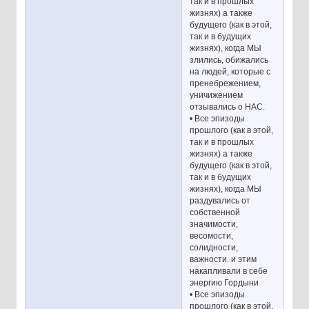
так и в прошлых
жизнях) а также
будущего (как в этой,
так и в будущих
жизнях), когда МЫ
злились, обижались
на людей, которые с
пренебрежением,
уничижением
отзывались о НАС.
• Все эпизоды
прошлого (как в этой,
так и в прошлых
жизнях) а также
будущего (как в этой,
так и в будущих
жизнях), когда МЫ
раздувались от
собственной
значимости,
весомости,
солидности,
важности. и этим
накапливали в себе
энергию Гордыни
• Все эпизоды
прошлого (как в этой,