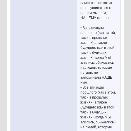
слышат н, не хотят
прислушиваться к
нашим мыслям,
НАШЕМУ мнению
.......
• Все эпизоды
прошлого (как в этой,
так и в прошлых
жизнях) а также
будущего (как в этой,
так и в будущих
жизнях), когда МЫ
злились, обижались
на людей, которые
путали, не
запоминали НАШЕ
имя
• Все эпизоды
прошлого (как в этой,
так и в прошлых
жизнях) а также
будущего (как в этой,
так и в будущих
жизнях), когда МЫ
злились, обижались
на людей, которые