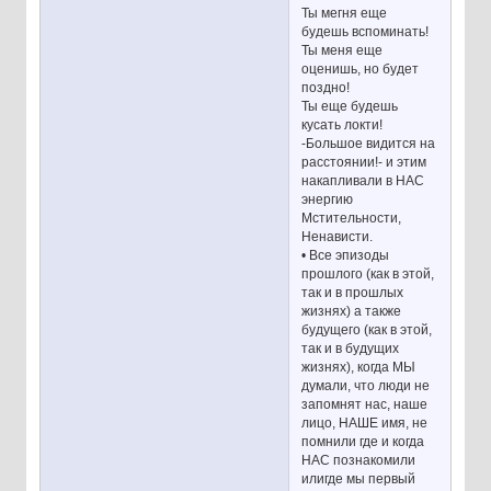
Ты мегня еще
будешь вспоминать!
Ты меня еще
оценишь, но будет
поздно!
Ты еще будешь
кусать локти!
-Большое видится на
расстоянии!- и этим
накапливали в НАС
энергию
Мстительности,
Ненависти.
• Все эпизоды
прошлого (как в этой,
так и в прошлых
жизнях) а также
будущего (как в этой,
так и в будущих
жизнях), когда МЫ
думали, что люди не
запомнят нас, наше
лицо, НАШЕ имя, не
помнили где и когда
НАС познакомили
илигде мы первый