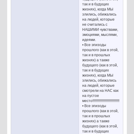
так и в будущих
жизнях), когда МЫ
злились, обижались
на людей, которые
не считались с
НАШИМИ чувствами,
эмоциями, мыслями,
идеями.
• Все эпизоды
прошлого (как в этой,
так и в прошлых
жизнях) а также
будущего (как в этой,
так и в будущих
жизнях), когда МЫ
злились, обижались
на людей, которые
смотрели на НАС как
на пустое
место!!!!!!!!!!!!!!!!!!!!!!!!!!!!!!!!!!!
• Все эпизоды
прошлого (как в этой,
так и в прошлых
жизнях) а также
будущего (как в этой,
так и в будущих