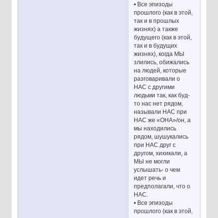
• Все эпизоды
прошлого (как в этой,
так и в прошлых
жизнях) а также
будущего (как в этой,
так и в будущих
жизнях), когда МЫ
злились, обижались
на людей, которые
разговаривали о
НАС с другими
людьми так, как буд-
то нас нет рядом,
называли НАС при
НАС же «ОНА»/он, а
мы находились
рядом, шушукались
при НАС друг с
другом, хихикали, а
МЫ не могли
услышать- о чем
идет речь и
предполагали, что о
НАС.
• Все эпизоды
прошлого (как в этой,