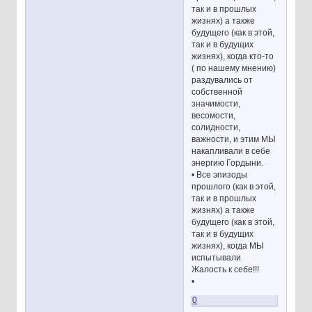
так и в прошлых
жизнях) а также
будущего (как в этой,
так и в будущих
жизнях), когда кто-то
( по нашему мнению)
раздувались от
собственной
значимости,
весомости,
солидности,
важности, и этим МЫ
накапливали в себе
энергию Гордыни.
• Все эпизоды
прошлого (как в этой,
так и в прошлых
жизнях) а также
будущего (как в этой,
так и в будущих
жизнях), когда МЫ
испытывали
Жалость к себе!!!
•
0