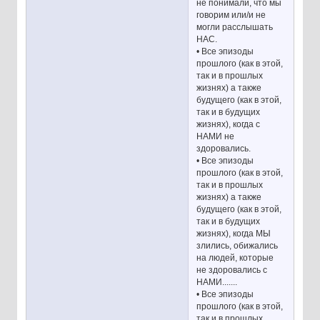
не понимали, что мы
говорим или/и не
могли расслышать
НАС.
• Все эпизоды
прошлого (как в этой,
так и в прошлых
жизнях) а также
будущего (как в этой,
так и в будущих
жизнях), когда с
НАМИ не
здоровались.
• Все эпизоды
прошлого (как в этой,
так и в прошлых
жизнях) а также
будущего (как в этой,
так и в будущих
жизнях), когда МЫ
злились, обижались
на людей, которые
не здоровались с
НАМИ.......
• Все эпизоды
прошлого (как в этой,
так и в прошлых