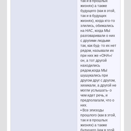
так и в прошлых
жизнях) а также
будущего (как в этой,
так и в будущих
жизнях), когда кто-то
злились, обижались
на НАС, когда МЫ
разговаривали о них
с другими людьми
так, как буд- то их нет
рядом, называли их
при них же «ОНА»/
он, а тот другой
находились
рядом,когда МЫ
шушукались при
другом друг с другом,
хихикали, а другой не
могли услышать- о
чем идет речь, и
предполагали, что о
них.
• Все эпизоды
прошлого (как в этой,
так и в прошлых
жизнях) а также
будущего (как в этой,