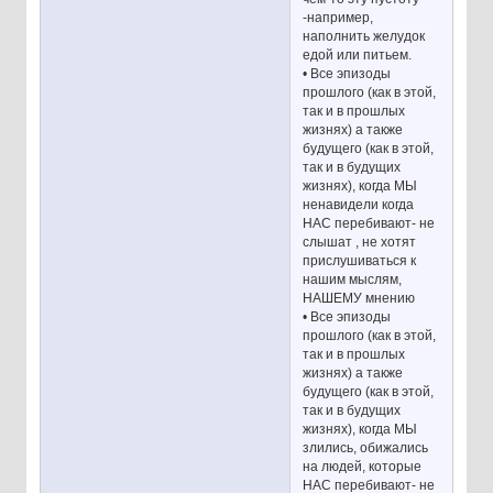
-например,
наполнить желудок
едой или питьем.
• Все эпизоды
прошлого (как в этой,
так и в прошлых
жизнях) а также
будущего (как в этой,
так и в будущих
жизнях), когда МЫ
ненавидели когда
НАС перебивают- не
слышат , не хотят
прислушиваться к
нашим мыслям,
НАШЕМУ мнению
• Все эпизоды
прошлого (как в этой,
так и в прошлых
жизнях) а также
будущего (как в этой,
так и в будущих
жизнях), когда МЫ
злились, обижались
на людей, которые
НАС перебивают- не