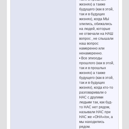
жизнях) а также
будущего (как в этой,
так и в будущих
жизнях), когда МЫ
злились, обижались
на людей, которые
не отвечали на НАШ
вопрос , не слышали
наш вопрос
намеренно или
ненамеренно.
• Все эпизоды
прошлого (как в этой,
так и в прошлых
жизнях) а также
будущего (как в этой,
так и в будущих
жизнях), когда кто-то
разговаривали о
НАС с другими
людьми так, как буд-
то НАС нет рядом,
называли НАС при
НАС же «ОНА»/он, а
мы находились
рядом.