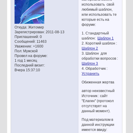
использовать свой
любимый шаблон,
или использовать те
которые есть на
форуме:
Откуда:
Житомир
Зарегистрирован
: 2011-08-13
1. Стандартный
Приглашений:
0
шаблон:
Шаблон 1
Сообщений:
11463
2. Короткий шаблон :
Уважение:
+1600
Шаблон 2
Пол:
Мужской
3. Шаблон для
Провел на форуме:
обработки вопросов :
1 год 1 месяц
Шаблон 3
Последний визит:
4. Обработчик :
Вчера 15:37:10
Устранить
Обиженная жертва
автор неизвестный
Источник : сайт
"Елагин" (протокол
отсутствует на
данный момент).
Под материалом в
данной инструкции
имеется ввиду: