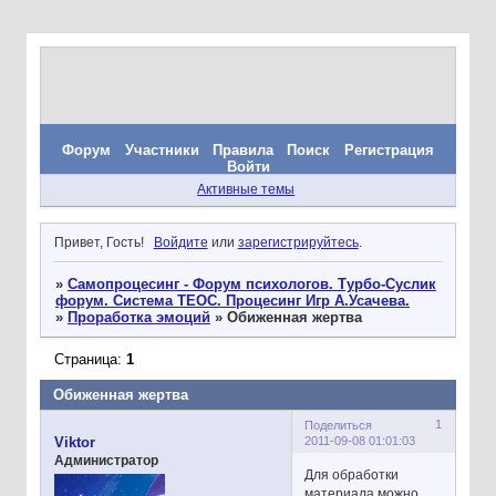
Форум
Участники
Правила
Поиск
Регистрация
Войти
Активные темы
Привет, Гость!
Войдите
или
зарегистрируйтесь
.
»
Самопроцесинг - Форум психологов. Турбо-Суслик
форум. Система ТЕОС. Процесинг Игр А.Усачева.
»
Проработка эмоций
»
Обиженная жертва
Страница:
1
Обиженная жертва
1
Поделиться
2011-09-08 01:01:03
Viktor
Администратор
Для обработки
материала можно