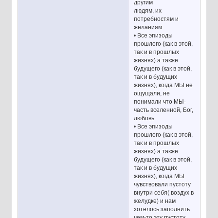
другим
людям, их
потребностям и
желаниям
• Все эпизоды
прошлого (как в этой,
так и в прошлых
жизнях) а также
будущего (как в этой,
так и в будущих
жизнях), когда МЫ не
ощущали, не
понимали что МЫ-
часть вселенной, Бог,
любовь
• Все эпизоды
прошлого (как в этой,
так и в прошлых
жизнях) а также
будущего (как в этой,
так и в будущих
жизнях), когда МЫ
чувствовали пустоту
внутри себя( воздух в
желудке) и нам
хотелось заполнить
чем-то эту пустоту