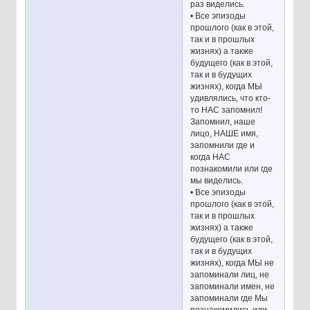
раз виделись.
• Все эпизоды
прошлого (как в этой,
так и в прошлых
жизнях) а также
будущего (как в этой,
так и в будущих
жизнях), когда МЫ
удивлялись, что кто-
то НАС запомнил!
Запомнил, наше
лицо, НАШЕ имя,
запомнили где и
когда НАС
познакомили или где
мы виделись.
• Все эпизоды
прошлого (как в этой,
так и в прошлых
жизнях) а также
будущего (как в этой,
так и в будущих
жизнях), когда МЫ не
запоминали лиц, не
запоминали имен, не
запоминали где Мы
познакомились или