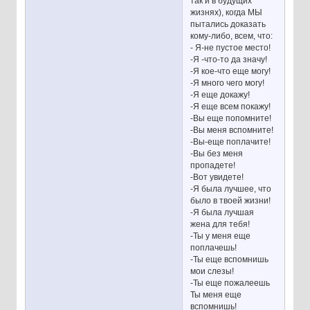
так и в будущих
жизнях), когда МЫ
пытались доказать
кому-либо, всем, что:
- Я-не пустое место!
-Я -что-то да значу!
-Я кое-что еще могу!
-Я много чего могу!
-Я еще докажу!
-Я еще всем покажу!
-Вы еще попомните!
-Вы меня вспомните!
-Вы-еще поплачите!
-Вы без меня
пропадете!
-Вот увидете!
-Я была лучшее, что
было в твоей жизни!
-Я была лучшая
жена для тебя!
-Ты у меня еще
поплачешь!
-Ты еще вспомнишь
мои слезы!
-Ты еще пожалеешь
Ты меня еще
вспомнишь!