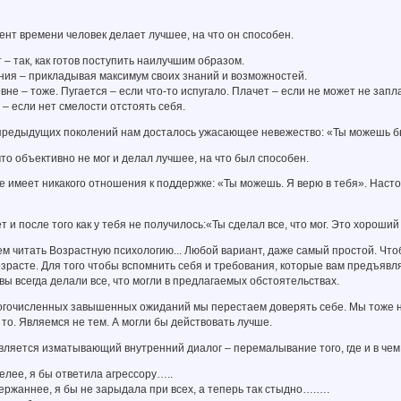
мент времени человек делает лучшее, на что он способен.
т – так, как готов поступить наилучшим образом.
ия – прикладывая максимум своих знаний и возможностей.
вне – тоже. Пугается – если что-то испугало. Плачет – если не может не запл
 – если нет смелости отстоять себя.
 предыдущих поколений нам досталось ужасающее невежество: «Ты можешь б
что объективно не мог и делал лучшее, на что был способен.
е имеет никакого отношения к поддержке: «Ты можешь. Я верю в тебя». Наст
 и после того как у тебя не получилось:«Ты сделал все, что мог. Это хороши
м читать Возрастную психологию... Любой вариант, даже самый простой. Что
озрасте. Для того чтобы вспомнить себя и требования, которые вам предъявл
 вы всегда делали все, что могли в предлагаемых обстоятельствах.
многочисленных завышенных ожиданий мы перестаем доверять себе. Мы тоже 
е то. Являемся не тем. А могли бы действовать лучше.
вляется изматывающий внутренний диалог – перемалывание того, где и в чем 
мелее, я бы ответила агрессору…..
держаннее, я бы не зарыдала при всех, а теперь так стыдно….….