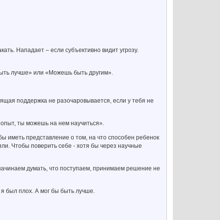
акать. Нападает – если субъективно видит угрозу.
ыть лучше» или «Можешь быть другим».
оящая поддержка не разочаровывается, если у тебя не
й опыт, ты можешь на нем научиться».
бы иметь представление о том, на что способен ребенок
яли. Чтобы поверить себе - хотя бы через научные
начинаем думать, что поступаем, принимаем решение не
я был плох. А мог бы быть лучше.