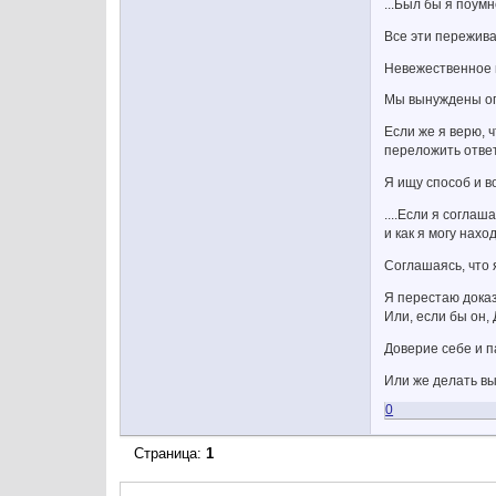
...Был бы я поум
Все эти пережив
Невежественное в
Мы вынуждены опр
Если же я верю, 
переложить ответ
Я ищу способ и в
....Если я согла
и как я могу нах
Соглашаясь, что я
Я перестаю доказ
Или, если бы он, 
Доверие себе и п
Или же делать вы
0
Страница:
1