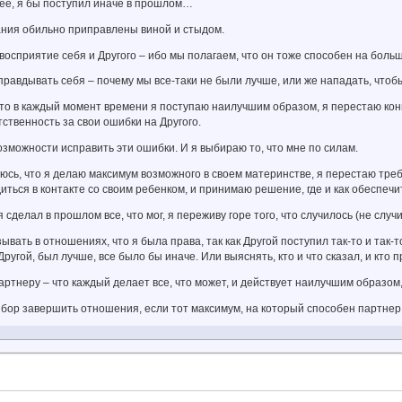
нее, я бы поступил иначе в прошлом…
ания обильно приправлены виной и стыдом.
осприятие себя и Другого – ибо мы полагаем, что он тоже способен на больш
авдывать себя – почему мы все-таки не были лучше, или же нападать, чтобы
что в каждый момент времени я поступаю наилучшим образом, я перестаю ко
ственность за свои ошибки на Другого.
озможности исправить эти ошибки. И я выбираю то, что мне по силам.
шаюсь, что я делаю максимум возможного в своем материнстве, я перестаю тре
одиться в контакте со своим ребенком, и принимаю решение, где и как обеспеч
 сделал в прошлом все, что мог, я переживу горе того, что случилось (не случ
ывать в отношениях, что я была права, так как Другой поступил так-то и так-
Другой, был лучше, все было бы иначе. Или выяснять, кто и что сказал, и кто п
артнеру – что каждый делает все, что может, и действует наилучшим образом, 
бор завершить отношения, если тот максимум, на который способен партнер,