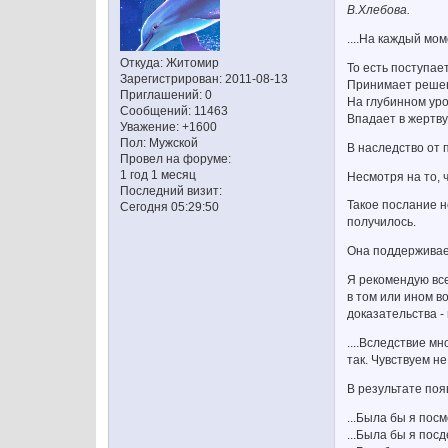
В.Хлебова.
....На каждый мо
Откуда:
Житомир
То есть поступае
Зарегистрирован
: 2011-08-13
Принимает решен
Приглашений:
0
На глубинном уро
Сообщений:
11463
Впадает в жертву
Уважение:
+1600
Пол:
Мужской
В наследство от
Провел на форуме:
1 год 1 месяц
Несмотря на то, 
Последний визит:
Такое послание н
Сегодня 05:29:50
получилось.
Она поддерживает
Я рекомендую все
в том или ином в
доказательства -
....Вследствие 
так. Чувствуем н
В результате поя
...Была бы я пос
...Была бы я пос