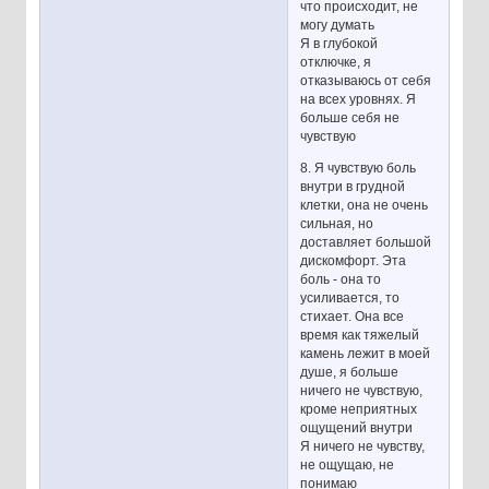
что происходит, не
могу думать
Я в глубокой
отключке, я
отказываюсь от себя
на всех уровнях. Я
больше себя не
чувствую
8. Я чувствую боль
внутри в грудной
клетки, она не очень
сильная, но
доставляет большой
дискомфорт. Эта
боль - она то
усиливается, то
стихает. Она все
время как тяжелый
камень лежит в моей
душе, я больше
ничего не чувствую,
кроме неприятных
ощущений внутри
Я ничего не чувству,
не ощущаю, не
понимаю