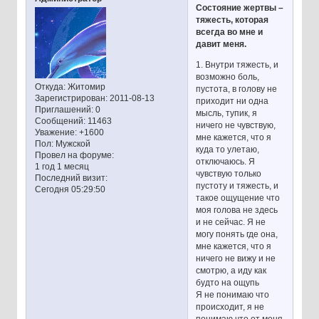
Состояние жертвы –
тяжесть, которая
всегда во мне и
давит меня.
1. Внутри тяжесть, и
возможно боль,
Откуда:
Житомир
пустота, в голову не
Зарегистрирован
: 2011-08-13
приходит ни одна
Приглашений:
0
мысль, тупик, я
Сообщений:
11463
ничего не чувствую,
Уважение:
+1600
мне кажется, что я
Пол:
Мужской
куда то улетаю,
Провел на форуме:
отключаюсь. Я
1 год 1 месяц
чувствую только
Последний визит:
пустоту и тяжесть, и
Сегодня 05:29:50
такое ощущение что
моя голова не здесь
и не сейчас. Я не
могу понять где она,
мне кажется, что я
ничего не вижу и не
смотрю, а иду как
будто на ощупь
Я не понимаю что
происходит, я не