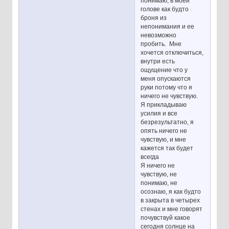
понимаю, в моей
голове как будто
броня из
непонимания и ее
невозможно
пробить. Мне
хочется отключиться,
внутри есть
ощущение что у
меня опускаются
руки потому что я
ничего не чувствую.
Я прикладываю
усилия и все
безрезультатно, я
опять ничего не
чувствую, и мне
кажется так будет
всегда
Я ничего не
чувствую, не
понимаю, не
осознаю, я как будто
в закрыта в четырех
стенах и мне говорят
почувствуй какое
сегодня солнце на