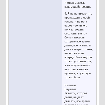
Я отказываюсь
взаимодействовать
9. Я не понимаю, что
происходит в моей
голове, я не могу
через нее ничего
почувствовать,
осознать, внутри
боль и тяжесть,
которые все время
давят, все тяжело и
даже наверно плохо,
ничего не идет
вперед. Боль внутри
только усиливается,
я не могу понять от
чего она, в голове
пустота, я чувствую
только боль
Имплант
Внушает:
Тяжесть, которая
давит, не дает
дышать, все время