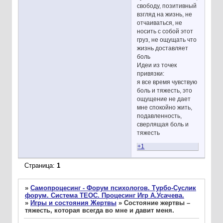
свободу, позитивный
взгляд на жизнь, не
отчаиваться, не
носить с собой этот
груз, не ощущать что
жизнь доставляет
боль
Идеи из точек
привязки:
я все время чувствую
боль и тяжесть, это
ощущение не дает
мне спокойно жить,
подавленность,
сверлящая боль и
тяжесть
+1
Страница:
1
»
Самопроцесинг - Форум психологов. Турбо-Суслик
форум. Система ТЕОС. Процесинг Игр А.Усачева.
»
Игры и состояния Жертвы
»
Состояние жертвы –
тяжесть, которая всегда во мне и давит меня.