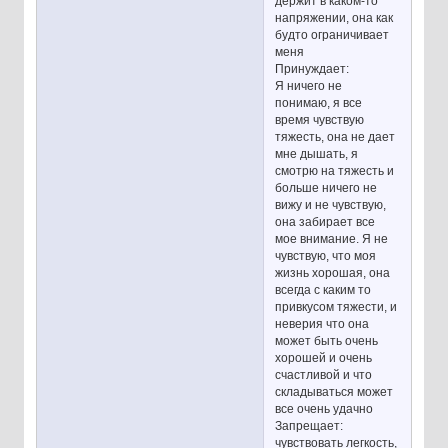
держит в каком-то
напряжении, она как
будто ограничивает
меня
Принуждает:
Я ничего не
понимаю, я все
время чувствую
тяжесть, она не дает
мне дышать, я
смотрю на тяжесть и
больше ничего не
вижу и не чувствую,
она забирает все
мое внимание. Я не
чувствую, что моя
жизнь хорошая, она
всегда с каким то
привкусом тяжести, и
неверия что она
может быть очень
хорошей и очень
счастливой и что
складываться может
все очень удачно
Запрещает:
чувствовать легкость,