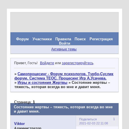
Форум
Участники
Правила
Поиск
Регистрация
Войти
Активные темы
Привет, Гость!
Войдите
или
зарегистрируйтесь
.
»
Самопроцесинг - Форум психологов. Турбо-Суслик
форум. Система ТЕОС. Процесинг Игр А.Усачева.
»
Игры и состояния Жертвы
»
Состояние жертвы –
тяжесть, которая всегда во мне и давит меня.
Страница:
1
Состояние жертвы – тяжесть, которая всегда во мне
и давит меня.
1
Поделиться
2021-02-03 22:11:08
Viktor
Администратор