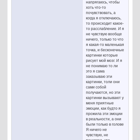
напрягаюсь, чтобы
хоть что-то
почувствовать, а
когда я отключаюсь,
то происходит какое-
то расслабление. И я
не чувствую вообще
ничего, только то что
я какая-то маленькая
точка, и бесконечные
картинки которые
рисует мой мозг. И я
не понимаю то ли
это я сама
заказываю эти
картинки, толи они
сами собой
получаются, но эти
картинки вызывают у
меня приятные
эмоции, как будто я
прожила эти эмоции
в реальности, а они
были только в голове
Я ничего не
чувствую, не