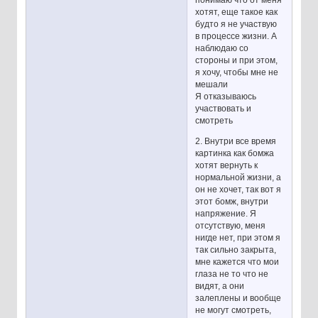
понимаю что от меня
хотят, еще такое как
будто я не участвую
в процессе жизни. А
наблюдаю со
стороны и при этом,
я хочу, чтобы мне не
мешали
Я отказываюсь
участвовать и
смотреть
2. Внутри все время
картинка как бомжа
хотят вернуть к
нормальной жизни, а
он не хочет, так вот я
этот бомж, внутри
напряжение. Я
отсутствую, меня
нигде нет, при этом я
так сильно закрыта,
мне кажется что мои
глаза не то что не
видят, а они
залеплены и вообще
не могут смотреть,