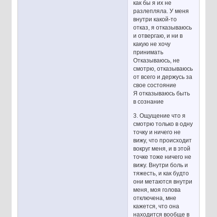
как бы я их не
разлепляла. У меня
внутри какой-то
отказ, я отказываюсь
и отвергаю, и ни в
какую не хочу
принимать
Отказываюсь, не
смотрю, отказываюсь
от всего и держусь за
свое состояние
Я отказываюсь быть
в сознание
3. Ощущение что я
смотрю только в одну
точку и ничего не
вижу, что происходит
вокруг меня, и в этой
точке тоже ничего не
вижу. Внутри боль и
тяжесть, и как будто
они метаются внутри
меня, моя голова
отключена, мне
кажется, что она
находится вообще в