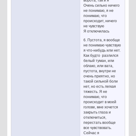
ворота, так и я
Очень сильно ничего
не понимаю, я не
понимаю, что
происходит, ничего
не чувствую
Я отключилась
6. Пустота, я вообще
не понимаю чувствую
я что-нибудь или нет.
Как будто разлился
белый туман, или
облако, или вата,
пустота, внутри не
очень приятно, но
такой сильной боли
нет, но есть легкая
тяжесть. Я не
понимаю, что
происходит в моей
голове, мне хочется
закрыть глаза и
отключиться,
перестать вообще
все чувствовать.
Сейчас я