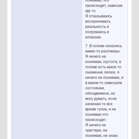
понимаю, что
происходит, зависаю
где то
Я отказываюсь
воспринимать
реальность и
погружаюсь в
иллюзии.
7. В голове начались
какие-то разговоры.
Я ничего не
понимаю, пустота, в
голове есть какое то
онемение легкое, я
ничего не понимаю, я
в каком-то зависшем
состоянии,
обездвижена, не
могу думать, если
начинаю то все
время тупик, я не
понимаю что
происходит.
Я ничего не
чувствую, не
понимаю, не знаю,