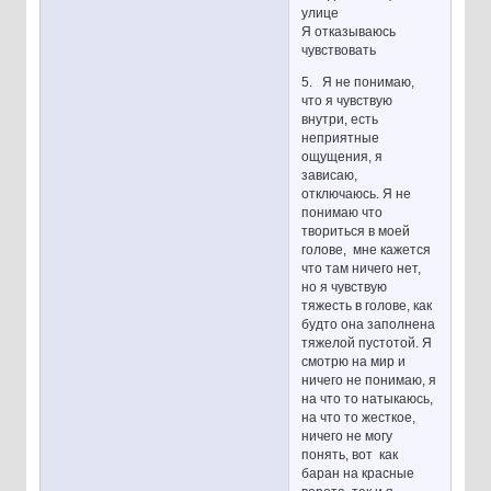
улице
Я отказываюсь
чувствовать
5. Я не понимаю,
что я чувствую
внутри, есть
неприятные
ощущения, я
зависаю,
отключаюсь. Я не
понимаю что
твориться в моей
голове, мне кажется
что там ничего нет,
но я чувствую
тяжесть в голове, как
будто она заполнена
тяжелой пустотой. Я
смотрю на мир и
ничего не понимаю, я
на что то натыкаюсь,
на что то жесткое,
ничего не могу
понять, вот как
баран на красные