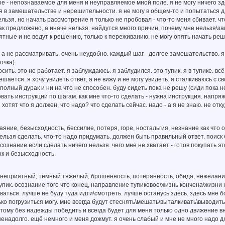
кое - непознаваемое для меня и неуправляемое мной поле. я не могу ничего зд
я в замешательстве и нерешительности. я не могу в общем-то и попытаться д
ельзя. но начать рассмотрение я только не пробовал - что-то меня сбивает. ч
как предложено, а иначе нельзя. найдутся много причин, почему мне нельзя\з
тные и не ведут к решению, только к переживанию. не могу опять начать реша
, а не рассматривать. очень неудобно. каждый шаг - долгое замешательство. 
очка).
осить. это не работает. я заблуждаюсь. я заблудился. это тупик. я в тупике. в
ешается. я хочу увидеть ответ, а не вижу и не могу увидеть. я сталкиваюсь с 
 полный дурак и ни на что не способен. буду сидеть пока не решу (сиди пока н
овать инструкции по шагам. как мне что-то сделать - нужна инструкция. напряж
 хотят что я должен, что надо? что сделать сейчас. надо - а я не знаю. не отк
тчаяние, безысходность, бессилие, потеря, горе, ностальгия, незнание как что
ельзя сделать. что-то надо придумать. должен быть правильный ответ. поиск 
сознание если сделать ничего нельзя. чего мне не хватает - готов покупать э
к и безысходность.
о неприятный, тёмный тяжелый, брошенность, потерянность, обида, нежелание
упик. осознание того что конец, направление тупиковое\жизнь кончена\жизни н
ваться. лучше не буду туда идти\смотреть. лучше останусь здесь. здесь мне б
ько погрузиться могу. мне всегда будут стеснять\мешать\выталкивать\выводить
тому без надежды победить и всегда будет для меня только одно движение вни
 ненадолго. ещё немного и меня дожмут. я очень слабый и мне не много надо дл