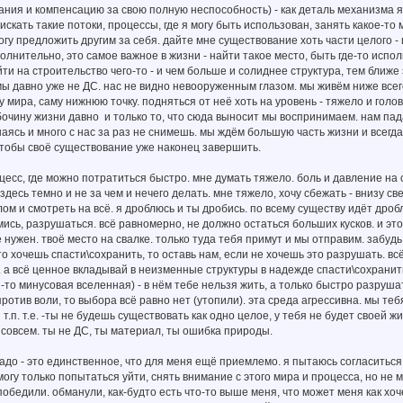
ния и компенсацию за свою полную неспособность) - как деталь механизма я 
искать такие потоки, процессы, где я могу быть использован, занять какое-то м
могу предложить другим за себя. дайте мне существование хоть части целого - 
олнительно, это самое важное в жизни - найти такое место, быть где-то испол
ойти на строительство чего-то - и чем больше и солиднее структура, тем ближе
ы давно уже не ДС. нас не видно невооруженным глазом. мы живём ниже всег
 мира, саму нижнюю точку. подняться от неё хоть на уровень - тяжело и голов
чину жизни давно и только то, что сюда выносит мы воспринимаем. нам пад
ясь и много с нас за раз не снимешь. мы ждём большую часть жизни и всегда
чтобы своё существование уже наконец завершить.
цесс, где можно потратиться быстро. мне думать тяжело. боль и давление на с
 здесь темно и не за чем и нечего делать. мне тяжело, хочу сбежать - внизу с
ом и смотреть на всё. я дроблюсь и ты дробись. по всему существу идёт дробл
мись, разрушаться. всё равномерно, не должно остаться больших кусков. и это
 нужен. твоё место на свалке. только туда тебя примут и мы отправим. забудь 
-то хочешь спасти\сохранить, то оставь нам, если не хочешь это разрушать. в
 а всё ценное вкладывай в неизменные структуры в надежде спасти\сохранить
я-то минусовая вселенная) - в нём тебе нельзя жить, а только быстро разруш
ротив воли, то выбора всё равно нет (утопили). эта среда агрессивна. мы те
 т.п. т.е. -ты не будешь существовать как одно целое, у тебя не будет своей ж
 совсем. ты не ДС, ты материал, ты ошибка природы.
адо - это единственное, что для меня ещё приемлемо. я пытаюсь согласиться 
 могу только попытаться уйти, снять внимание с этого мира и процесса, но не 
победили. обманули, как-будто есть что-то выше меня, что может меня как хоч