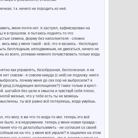
чная, т.к. ничего не породить из неё.
давить, меня почти нет. я застрял, зафиксирован на
ь) я в прошлом. я пытаюсь поднять то что
пустые семена, форму без наполнителя - сложно
 весь мир у меня такой - всё, что я касаюсь - бесплодно
 быть бесплодным, неподвижным, не двигаться, ничего не
нь из всего, успеваю немного почувствовать только когда
нятно как управлять, безобразная, бесполезная. я не
 нет совсем - я совсем никуда (с ней) не подхожу. никто
выбросить. почему меня до сих пор не выбросили? я
й урод (следующее воплощение?) таких только в кунст-
ой. шатайся без цели и смысла и чувствуй себя плохо,
многой жизнью, что у тебя есть ты не можешь
мысленны. ты всё равно всё потеряешь, когда умрёшь.
что могу. я же что-то когда-то мог. теперь это всё
не было. я в недоумении. теперь у меня новая правда -
желания что-то делать\быть\иметь - не согласия со своей
собным ни на что. у меня всё украли? я зациклен на этом
угих нет. я опять недоумеваю - где я, почему у меня не