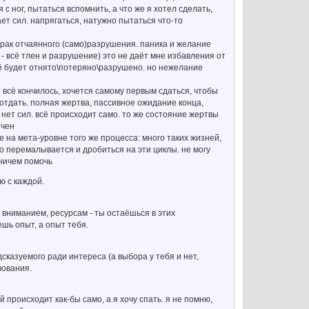
с ног, пытаться вспомнить, а что же я хотел сделать,
ет сил. напрягаться, натужно пытаться что-то
мрак отчаянного (само)разрушения. паника и желание
ь - всё тлен и разрушение) это не даёт мне избавления от
 всё будет отнято\потеряно\разрушено. но нежелание
ы всё кончилось, хочется самому первым сдаться, чтобы
, отдать. полная жертва, пассивное ожидание конца,
 нет сил. всё происходит само. то же состояние жертвы
ечен
е на мета-уровне того же процесса: много таких жизней,
во перемалывается и дробиться на эти циклы. не могу
 ничем помочь
ю с каждой.
, вниманием, ресурсам - ты остаёшься в этих
шь опыт, а опыт тебя.
сказуемого ради интереса (а выбора у тебя и нет,
вования.
й происходит как-бы само, а я хочу спать. я не помню,