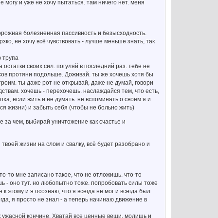
е могу и уже не хочу пытаться. там ничего нет. меня
осторожная болезненная пассивность и безысходность.
зко, не хочу всё чувствовать - лучше меньше знать, так
ю трупа
 остатки своих сил. погуляй в последний раз. тебе не
ов протяни подольше. Доживай. ты же хочешь хотя бы
строим. ты даже рот не открывай, даже не думай, говори
дствам. хочешь - перехочешь. наслаждайся тем, что есть,
оха, если жить и не думать не вспоминать о своём я и
ся жизни) и забыть себя (чтобы не больно жить)
е за чем, выбирай уничтожение как счастье и
 твоей жизни на слом и свалку, всё будет разобрано и
то-то мне записано такое, что не отложишь. что-то
шь - оно тут. но любопытно тоже. попробовать силы тоже
 к этому и я осознаю, что я всегда не мог и всегда был
гда, я просто не знал - а теперь начинаю движение в
, к ужасной кончине. Хватай все ценные вещи, молишь и