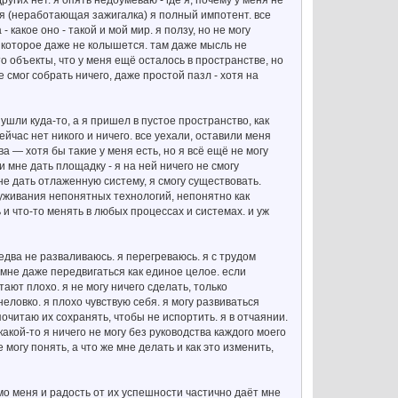
тся (неработающая зажигалка) я полный импотент. все
какое оно - такой и мой мир. я ползу, но не могу
е, которое даже не колышется. там даже мысль не
-то объекты, что у меня ещё осталось в пространстве, но
е смог собрать ничего, даже простой пазл - хотя на
 ушли куда-то, а я пришел в пустое пространство, как
сейчас нет никого и ничего. все уехали, оставили меня
 — хотя бы такие у меня есть, но я всё ещё не могу
и мне дать площадку - я на ней ничего не смогу
не дать отлаженную систему, я смогу существовать.
луживания непонятных технологий, непонятно как
 и что-то менять в любых процессах и системах. и уж
едва не разваливаюсь. я перегреваюсь. я с трудом
 мне даже передвигаться как единое целое. если
ают плохо. я не могу ничего сделать, только
ловко. я плохо чувствую себя. я могу развиваться
почитаю их сохранять, чтобы не испортить. я в отчаянии.
какой-то я ничего не могу без руководства каждого моего
е могу понять, а что же мне делать и как это изменить,
мо меня и радость от их успешности частично даёт мне