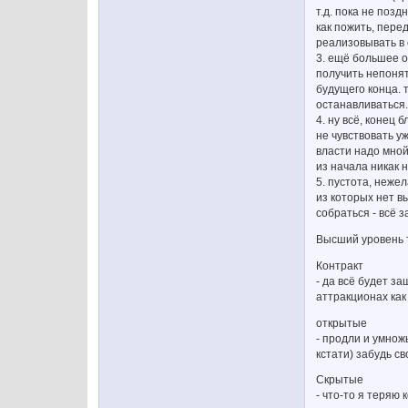
т.д. пока не поз
как пожить, пере
реализовывать в 
3. ещё большее о
получить непонятн
будущего конца. 
останавливаться.
4. ну всё, конец
не чувствовать у
власти надо мной
из начала никак 
5. пустота, неже
из которых нет в
собраться - всё 
Высший уровень т
Контракт
- да всё будет з
аттракционах как
открытые
- продли и умнож
кстати) забудь с
Скрытые
- что-то я теряю 