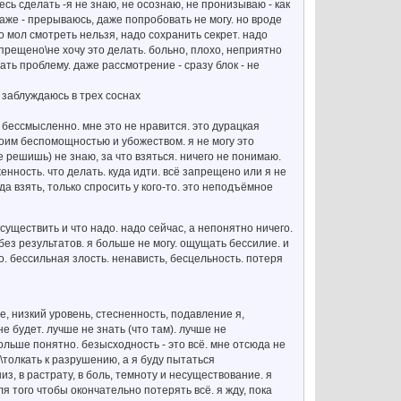
есь сделать -я не знаю, не осознаю, не пронизываю - как
аже - прерываюсь, даже попробовать не могу. но вроде
то мол смотреть нельзя, надо сохранить секрет. надо
апрещено\не хочу это делать. больно, плохо, неприятно
ть проблему. даже рассмотрение - сразу блок - не
я заблуждаюсь в трех соснах
сё бессмысленно. мне это не нравится. это дурацкая
своим беспомощностью и убожеством. я не могу это
е решишь) не знаю, за что взяться. ничего не понимаю.
енность. что делать. куда идти. всё запрещено или я не
уда взять, только спросить у кого-то. это неподъёмное
 осуществить и что надо. надо сейчас, а непонятно ничего.
без результатов. я больше не могу. ощущать бессилие. и
то. бессильная злость. ненависть, бесцельность. потеря
, низкий уровень, стесненность, подавление я,
е будет. лучше не знать (что там). лучше не
ольше понятно. безысходность - это всё. мне отсюда не
\толкать к разрушению, а я буду пытаться
з, в растрату, в боль, темноту и несуществование. я
я того чтобы окончательно потерять всё. я жду, пока