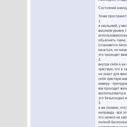
Состояние наклады
Точки пространст
1.
я скользкий, у ме
высоком уровне т
использовано\сек
объяснить такое, 
(становится бесп
касаться, не начи
это проходит мим
2.
внутри себя я не
чувствую, что я т
не знает для мен
себя чувствую ка
камеру - причудл
как проходит жиз
воспользоваться 
это безысходно и
3.
я же (помню, что)
неправда - всё э
что ничего не смо
полной бесполезн
состоянии и не в