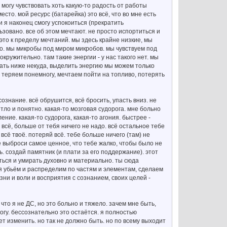
могу чувствовать хоть какую-то радость от работы
есто. мой ресурс (батарейка) это всё, что во мне есть
и я наконец смогу успокоиться (прекратить
ьзовано. все об этом мечтают. не просто испортиться и
 это к пределу мечтаний. мы здесь крайне низкие, мы
о. мы микробы под миром микробов. мы чувствуем под
окружительно. там такие энергии - у нас такого нет. мы
ать ниже некуда, выделить энергию мы можем только
 теряем понемногу, мечтаем пойти на топливо, потерять
ознание. всё обрушится, всё бросить, упасть вниз. не
ветло и понятно. какая-то мозговая судорога. мне больно
ение. какая-то судорога, какая-то агония. быстрее -
 всё, больше от тебя ничего не надо. всё остальное тебе
всё твоё. потеряй всё. тебе больше ничего (там) не
сё выброси самое ценное, что тебе жалко, чтобы было не
. создай памятник (и плати за его поддержание). этот
аться и умирать духовно и материально. ты сюда
бя убьём и распределим по частям и элементам, сделаем
изни и воли и восприятия с сознанием, своих целей -
что я не ДС, но это больно и тяжело. зачем мне быть,
могу. бессознательно это остаётся. я полностью
ет изменить. но так не должно быть. но по всему выходит