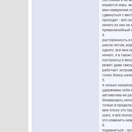
играются игры. м
мои намерения пу
сдвинуться с мес
проходит - всё га
ничего из них не 
прямолинейный п
4.
растерянность в м
школа летом, когд
одного. все мои 
ничего. я в тако
построить) я мог
может даже смогу
работает. исправ
точно боюсь начи
5.
я сильно напряга
удерживаю себя в
автоматика не ра
блокировать непо
только в предела
мне плохо это при
шага. я всё испор
это изменить нев
6.
подчиняться - лу