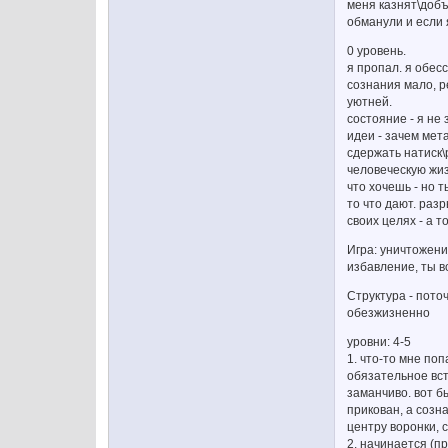
меня казнят\добъю
обманули и если 
0 уровень.
я пропал. я обес
сознания мало, р
уютней.
состояние - я не 
идеи - зачем мет
сдержать натиск
человеческую жизн
что хочешь - но 
то что дают. раз
своих целях - а 
Игра: уничтожени
избавление, ты в
Структура - пото
обезжизненно
уровни: 4-5
1. что-то мне по
обязательное вст
заманчиво. вот бы
прикован, а созн
центру воронки, 
2. начинается (пр