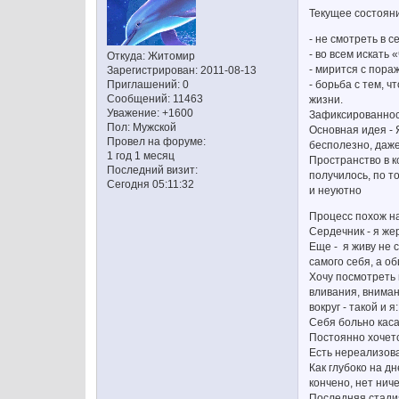
Текущее состоян
- не смотреть в с
- во всем искать 
Откуда:
Житомир
- мирится с пора
Зарегистрирован
: 2011-08-13
- борьба с тем, 
Приглашений:
0
Сообщений:
11463
жизни.
Уважение:
+1600
Зафиксированност
Пол:
Мужской
Основная идея - 
Провел на форуме:
бесполезно, даже
1 год 1 месяц
Пространство в к
Последний визит:
получилось, по то
Сегодня 05:11:32
и неуютно
Процесс похож на
Сердечник - я же
Еще - я живу не 
самого себя, а о
Хочу посмотреть 
вливания, внимани
вокруг - такой и 
Себя больно каса
Постоянно хочетс
Есть нереализов
Как глубоко на д
кончено, нет нич
Последняя стадия