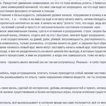
дно. Предстоит движение неминуемое, но что-то пока можешь успеть. Сбиваться 
д свое неминуемой кончиной. что мне там ещё не запрещено. на что ещё хвата
состоянии фонового отчаяния и спешки.
тчаяние и безысходность, забывание уровня начала погружение в пучину и 
о что, т. к. - чтобы я не имел (а ещё и не могу ничего иметь, ничем обладат
торопиться непонятно за чем. я ничего не могу "успеть" того, что надо. ведь
. на всякий случай и просто от несознательного состояния сознания. хаос
 близок. максимальная паника, суета и отчаяние и разрушение. страх. скорее б
жасный конец, сбежать. отдать всё за это \ быстрее, чем всё будет разрушено
 и её осуществления. ну давай, руби, убивай. беспомощность. растерянность.
не изменилось, только усилилось. отсрочка ничего не даёт. я заранее был обр
лание начинать новый круг. меня могут заставить начать новый круг. повторени
ыхода, и вне их разделенность на много циклов без выхода, в которых сущест
занято процессами, я ими не управляю. а когда они завершаться, тоже не могу
ипа - прожить много жизней (но не так как получилось). Реально - я себя теря
ашибись, парк аттракционов. платить только приходится собой своими частями
 бы размазываясь по опыту. такое нарушение обмена веществ - не ты получае
ь свою жизнь, сделай её интереснее, добавь неожиданностей и чужого, непред
воё жалкое существование в более интересных играх, получи иллюзию сущест
контроль, всё выскальзывает и согласие вроде как само получается, всё со мно