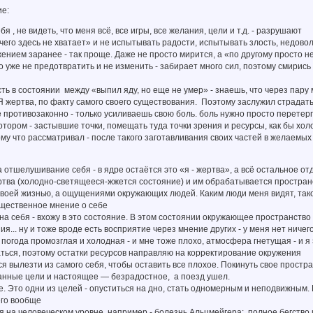
ие:
ебя , не видеть, что меня всё, все игры, все желания, цели и т.д. - разрушают
«чего здесь не хватает» и не испытывать радости, испытывать злость, недовол
жением заранее - так проще. Даже не просто мирится, а «по другому просто н
что уже не предотвратить и не изменить - забирает много сил, поэтому смири
ь в состоянии между «выпил яду, но еще не умер» - знаешь, что через пару м
Я жертва, по факту самого своего существования. Поэтому заслужил страдат
 противозаконно - только усиливаешь свою боль. боль нужно просто перетерп
отором - застывшие точки, помещать туда точки зрения и ресурсы, как бы хол
му что рассматривал - после такого заготавливания своих частей в желаемых с
 отшелушивание себя - в ядре остаётся это «я - жертва», а всё остальное о
ртва (холодно-светящееся-жжется состояние) и им обрабатывается пространс
своей жизнью, а ощущениями окружающих людей. Каким люди меня видят, тако
бщественное мнение о себе
на себя - вхожу в это состояние. В этом состоянии окружающее пространство
я... ну и тоже вроде есть восприятие через мнение других - у меня нет ничего
я: погода промозглая и холодная - и мне тоже плохо, атмосфера гнетущая - и я
ться, поэтому остатки ресурсов направляю на корректирование окружения
я вылезти из самого себя, чтобы оставить все плохое. Покинуть свое простр
анные цели и настоящее — безрадостное, а поезд ушел.
не. Это одни из целей - опуститься на дно, стать одномерным и неподвижным. П
его вообще
 на человеческом уровне, например - болезнь Альцмейгера: полное бегство и