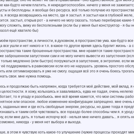
не как-будто нечем платить. я некредитоспособен. ничего у меня не зажигае
сты и бесплодны. я вообще без ресурса. всё только получаю из пространства - 
та. я всегда возвращаюсь на место, где я застыл. я застыл как в глубокой жел
сится. застыл, открыв рот - а ничего не могу сказать. только перебираю какие
могу сложить, вижу их бесполезными (если бы у меня был конструктор - я бы н
аззл ещё хватило бы)
оём пространстве, в личности, в духовном, в пространстве ума. как-будто все
а все ушли и нет никого и т.п. в какое-то другое время здесь бурлит жизнь - а 
пространства такие брошенные пространства. мне нравятся такие пространства
м же заброшенном запустении сам и не могу ничего вывести из запустения (есл
у только медленно (или быстро) погружаться в запустение, в энтропию. если м
 её поддерживать в равновесии если его не нарушать. уровень простого обс
ить или оптимизировать я уже не смогу. ощущая всё это я очень боюсь трогать
нать свои. мне нужна помощь.
юсь и продолжаю быть напряжен, когда требуется моё действие, мой вклад. я 
 целостности. я хожу, колыхаясь и заваливаясь, едва не падая, очень нелегко
ботает, то я упаду и разобьюсь. мне всё время кажется, что мои системы работ
нятное или опасное. любое изменение конфигурации запрещено. мне очень не
х, заданных мне и где есть свободные энергии, ресурсы, но даже тогда я пред
знавать и таким себя чувствовать. все гораздо более способны чем я. я урод 
чу, если мне дать. я только испорчу всё - нельзя мне ничего давать... я опять н
озможно, никогда - у меня нет выбора и выхода.
чше, в этом я чувствую хоть какое-то улучшение (чужие процессы проходят ми