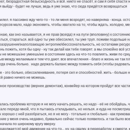
т, безрадостная безысходность и всё. никто не спасёт. и сам я себя спасти н
я выйду - будет не лучше, ведь я уже знаю, что сюда придётся возвращаться
силел. я пассивно жду чего-то - то ли меня возродят, но наверняка - конца. 
есурсов мало, надо экономить. чтобы хватило на то, чтобы ждать. холодно, мер
знаю, как оно называется, я не прав (всегда) я на пути (вполовину) к состояни
аться, стараться. всё одно ты уже обессилел, ты уже труп. поживи подольше на
\разрушение\наползающую энтропию\бессознательность, но остатками ресурс
ь пожить, хотя бы одну - ну так делай как тебе говорят. а мы спокойно всё у
ты не можешь\не умеешь\не в состоянии здесь на что-то повлиять. живи по сре
рыв между желаемым и тем что дают. все впечатления - благо и жизнь не так пл
тогда очень больно. надо держать баланс между помнить себя (чтобы радовать
е - это больно, обессиленивание, потеря сил и способностей. жить - больше н
сё равно ничего не можешь.
чное производство (вернее демонтаж), конвейер на котором пройдут все части
палась проблема которую я не могу начать решать, но надо - её не обойдёшь. ч
ало передо мной, что я пытаюсь откладывать, но нельзя. и куда не посмотри
 хорошо с ней разобраться, но я не могу - тотально и глобально - как прикован
ание у меня очень недавно, буквально сейчас только появилось. и так было все
сначала по широкому кругу вверху.
одолжается) моё движение на что-то... ну, на свалку, в переработку, к смерти