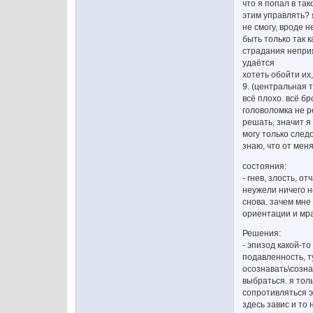
что я попал в та
этим управлять? 
не смогу, вроде н
быть только так 
страдания неприя
удаётся
хотеть обойти их
9. (центральная т
всё плохо. всё бр
головоломка не р
решать, значит я
могу только след
знаю, что от меня
состояния:
- гнев, злость, о
неужели ничего н
снова. зачем мне 
ориентации и мра
Решения:
- эпизод какой-т
подавленность, т
осознавать\созна
выбраться. я тол
сопротивляться э
здесь завис и то