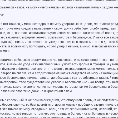
вается на всё. не могу ничего начать - это моя начальная точка и заодно коне
ва:
ня нет начала, у меня нет ядра, я не могу удержаться в целом, меня легко раз
ак что не могу создать намерение и структуру из себя (как-то себя представит
онд-хэнд. пытаюсь использовать уже использованное, как сгоревший порох, 
это как ничего в форме чего-то, совсем пустое и бесплодное. У меня всё такое.
лодным) - жизнь и топливо и т.п. уходит как-только я касаюсь этого. я должен
нать. я только могу поглощать, но это уходит не мне, а мимо. я высасываю жиз
о меня.
 понимаю себя, свою форму. она не человеческая и никакая, непонятная, непо
акое. я какой-то урод нежизнеспособный. у всех есть форма и функция, а у меня
я функции и формы. все смотрят на меня с отвращением. меня можно только 
к отброс на свалке. сам я ходить\перемещаться\общаться не могу - я немощны
ивое бесполезное ничто. я дошел до абсурда. в театре абсурда я главный гер
нь стороной. твоё существование ужасно и бессмысленно - как всегда. той не
и только какие-то впечатления получаешь, которые так же бесполезны и бесс
 отчаяние своё тебе даже не выразить ни в чём.
 был способный. я же помню обещания, что смогу (или планы) я же видел\верил, 
то бессмысленно, то был другой мир, другая жизнь и вообще иллюзия - ничего 
г, что ничего не могу, страдание. боль, в т.ч. от вспоминания мечт, желаний, 
остью. но всё говорит о том, что это правда. я болен. я стал больным и неспо
ижу выхода. оно не может не быть правильным - оно единственное. для меня др