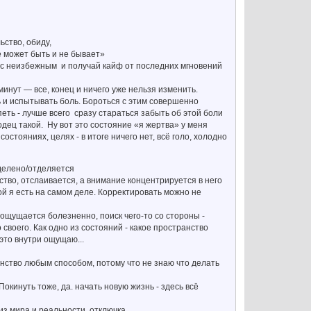
ьство, обиду,
е может быть и не бывает»
сь с неизбежным и получай кайф от последних мгновений
инут — все, конец и ничего уже нельзя изменить.
ь и испытывать боль. Бороться с этим совершенно
еть - лучше всего сразу стараться забыть об этой боли
одец такой. Ну вот это состояние «я жертва» у меня
остояниях, целях - в итоге ничего нет, всё голо, холодно
тделено/отделяется
тво, отслаивается, а внимание концентрируется в него
й я есть на самом деле. Корректировать можно не
 ощущается болезненно, поиск чего-то со стороны -
 своего. Как одно из состояний - какое пространство
 это внутри ощущаю...
анство любым способом, потому что не знаю что делать
окинуть тоже, да. начать новую жизнь - здесь всё
з мира и реальности, отключка.