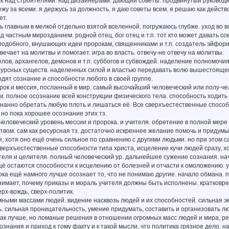
к над строителями. над дизайнерами. дающий советы. продвинутый руководите
ежу за всеми. я держусь за должность. я даю советы всем. я решаю как действ
ет.
сь главным в мелкой отдельно взятой вселенной. погружаюсь глубже. уход во
д частным мирозданием. родной отец, бог отец и т.п. тот кто может давать сов
 подобного, внушающих идеи пророкам, священниками и т.п. создатель эйфори
отвечает на молитвы и помогает. игра во власть. отвечу-не отвечу на молитвы.
гелов, архангелов, демонов и т.п. суббогов и субвождей. наделение полномо
сурсных существ. наделенных силой и властью передавать волю вышестояще
дят сознание и способности любого в своей группе.
орок и мессия, посланный в мир. самый высочайший человеческий или полу-ч
. полное осознание всей конструкции физического тела. способность ходить
нанно обретать любую плоть и лишаться её. Все сверхъестественные способн
, но пока хорошее осознание этих тз.
 человеческий уровень мессии и пророка. и учителя. обретение в полной мере 
вом. сам как ресурсная тз. достаточно искреннее желание помочь и придум
, хотя оно ещё очень сильное по сравнению с другими людьми. но при этом 
верхъестественные способности типа христа, исцеление кучи людей сразу, х
ителя и целителя. полный человеческий ур. дальнейшее сужение сознания. н
щё остаются способности к исцелению от болезней и отчасти к омоложению. уров
пока ещё намного лучше осознает то, что не понимаю другие. начало обмана.
онимает, почему приказы и мораль учителя должны быть исполнены. кратко
ерх-вождь, сверх-политик.
ными массами людей. видение насквозь людей и их способностей. сильная эм
. сильная проницательность, умение придумать, составить и организовать л
как лучше, но ломаные решения в отношении огромных масс людей и мира, ре
ознания и приход к тому факту и к такой мысли, что политика грязное дело. н