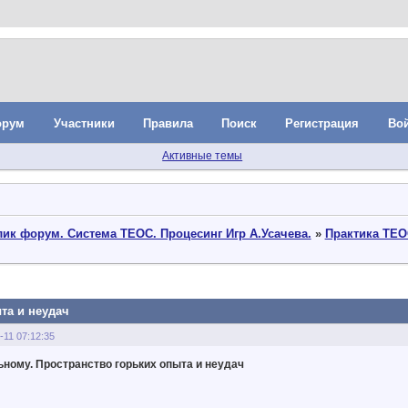
орум
Участники
Правила
Поиск
Регистрация
Во
Активные темы
ик форум. Система ТЕОС. Процесинг Игр А.Усачева.
»
Практика ТЕО
та и неудач
-11 07:12:35
ному. Пространство горьких опыта и неудач