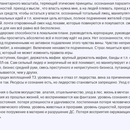
 планетарного масштаба, теряющий этические принципы. осознанная паразит
ностей. приход к мысли , что власть нужна мне, а на людей плевать. приход 
 средств, чтобы остаться у власти. осознанный тотальный лжец, манипулят
нальных идей и т.п. конечная цель которых, полное подчинение жителей стран
й. почти откровенный смех над лохами, которые повинуются и покупаются. см
 и для них всё равно всё бесполезно.
идерские способности в локальном плане. руководитель корпорации, руководи
обы просчитать абсолютно всё и поэтому идёт на риск. Нет осознанности, ч
ед подчиненными но активное подавление этого чувства вины. Чувство непри
юбят, а ненавидят. Включение ненависти подчиненных. Страх лишиться кресл
, который не может изменить правила игры.
реступник, бандит, держатель мафии. крупный держатель мафии, банды и т.п.
Л-ов. Сам сильный лидер и энергичный не всё понимает, но манипулирует и
, бизнес средней руки, смесь преступного и неприступного бизнеса. путаница
ываются, чем у других.
екущих воплощений ТЗ. уровень вины и отказ от лидерства. вина за причинени
 не так. Ресурсы и сознание есть, но лидерство становиться запрещено. Уход о
ния о былом могуществе. апатия, отшельничество, уход в лес. жизнь в мечта
ия из прошлых жизней, но воспринимается как фантазии. уровень сознания 
стояния. потеря успешности и удачливости. постепенная потеря человеческ
ловеческого облика. уровень животных и программ. уровень сущностей, прогр
ное погружение в материю и разрушение ДС. Потеря восприятия окружающих
ь