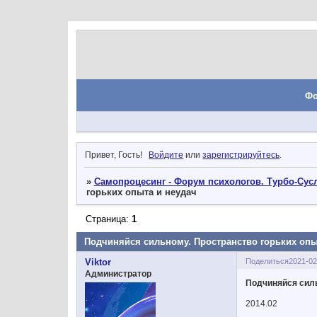
Ф
Привет, Гость!
Войдите
или
зарегистрируйтесь
.
»
Самопроцесинг - Форум психологов. Турбо-Сусл
горьких опыта и неудач
Страница:
1
Подчиняйся сильному. Пространство горьких опы
Поделиться
2021-02
Viktor
Администратор
Подчиняйся силь
2014.02