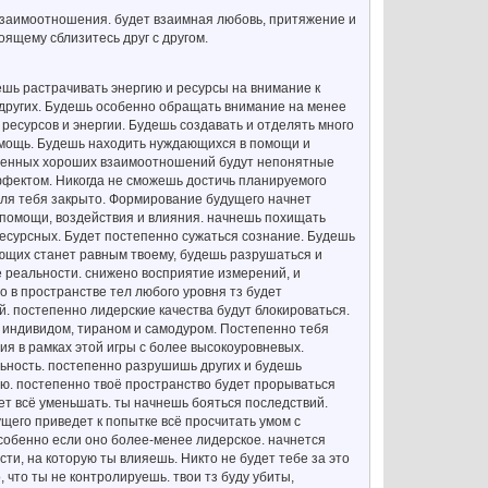
 взаимоотношения. будет взаимная любовь, притяжение и
ящему сблизитесь друг с другом.
дешь растрачивать энергию и ресурсы на внимание к
 других. Будешь особенно обращать внимание на менее
 ресурсов и энергии. Будешь создавать и отделять много
омощь. Будешь находить нуждающихся в помощи и
овленных хороших взаимоотношений будут непонятные
ффектом. Никогда не сможешь достичь планируемого
 для тебя закрыто. Формирование будущего начнет
 помощи, воздействия и влияния. начнешь похищать
ресурсных. Будет постепенно сужаться сознание. Будешь
жающих станет равным твоему, будешь разрушаться и
е реальности. снижено восприятие измерений, и
 в пространстве тел любого уровня тз будет
. постепенно лидерские качества будут блокироваться.
индивидом, тираном и самодуром. Постепенно тебя
ия в рамках этой игры с более высокоуровневых.
ьность. постепенно разрушишь других и будешь
ию. постепенно твоё пространство будет прорываться
ет всё уменьшать. ты начнешь бояться последствий.
ущего приведет к попытке всё просчитать умом с
собенно если оно более-менее лидерское. начнется
и, на которую ты влияешь. Никто не будет тебе за это
, что ты не контролируешь. твои тз буду убиты,