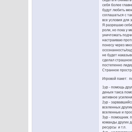
сидеть и снимать
себя более главн
будут любить мен
соглашаться с та
все условия для 
Я разрешаю себе 
роли, но пока у 
уничтожать подчи
настраиваю проти
понесу через мно
осознанность/ощу
не будет наказыв
сделал страшное 
постепенно лидер
Странное простра
Игровой пакет: п
1ур - помощь дру
деньги такса пом
активное усилени
2ур - зарвавшийс
вселенных другим
вселенные и про
3ур - помощник.
команды других д
ресурсы и т.п.