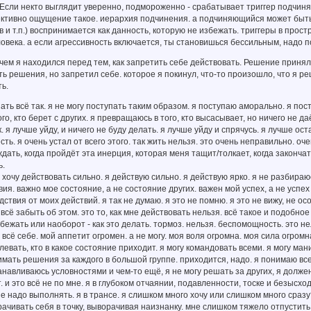
 Если некто выглядит уверенно, подмороженно - срабатывает триггер подчинят
ективно ощущение такое. иерархия подчинения. а подчиняющийся может быть
в и т.п.) воспринимается как данность, которую не избежать. триггеры в простр
овека. а если агрессивность включается, ты становишься бессильным, надо п
 чем я находился перед тем, как запретить себе действовать. Решение принял, 
ь решения, но запретил себе. которое я покинул, что-то произошло, что я ре
ь.
ешать всё так. я не могу поступать таким образом. я поступаю аморально. я по
го, кто берет с других. я превращаюсь в того, кто высасывает, но ничего не д
к. я лучше уйду, и ничего не буду делать. я лучше уйду и спрячусь. я лучше о
есть. я очень устал от всего этого. так жить нельзя. это очень неправильно. 
ждать, когда пройдёт эта инерция, которая меня тащит/толкает, когда закончат
ь.
 я хочу действовать сильно. я действую сильно. я действую ярко. я не разбир
ия. важно мое состояние, а не состояние других. важен мой успех, а не успех 
ствия от моих действий. я так не думаю. я это не помню. я это не вижу, не ос
 всё забыть об этом. это то, как мне действовать нельзя. всё такое и подобно
збежать или наоборот - как это делать. тормоз. нельзя. беспомощность. это н
 всё себе. мой аппетит огромен. а не могу. моя воля огромна. моя сила огромна
плевать, кто в какое состояние приходит. я могу командовать всеми. я могу ма
нимать решения за каждого в большой группе. приходится, надо. я понимаю всех
танавливаюсь условностями и чем-то ещё, я не могу решать за других, я долж
 и это всё не по мне. я в глубоком отчаянии, подавленности, тоске и безысход
е надо выполнять. я в трансе. я слишком много хочу или слишком много сраз
рачивать себя в точку, выворачивая наизнанку. мне слишком тяжело отпустить 