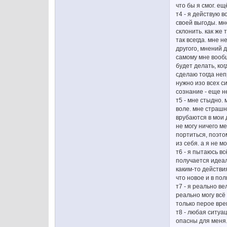
что бы я смог. е
т4 - я действую в
своей выгоды. мн
склонить. как же 
так всегда. мне 
другого, мнений 
самому мне вообщ
будет делать, ко
сделаю тогда неп
нужно изо всех си
сознание - еще н
т5 - мне стыдно.
воле. мне страшн
врубаются в мои 
не могу ничего ме
портиться, поэто
из себя. а я не м
т6 - я пытаюсь в
получается идеал
каким-то действи
что новое и в по
т7 - я реально ве
реально могу всё
только перое вре
т8 - любая ситуа
опасны для меня.