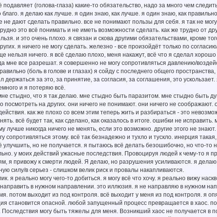
щё подавляет (голова-глаза) какие-то обязательство, надо за много чем следит
о благо. я делаю как лучше. я один знаю, как лучше. я один знаю, как правильн
е не дают сделать правильно. все не понимают пользы для себя. я так не могу.
трудно это всё понимать и не иметь возможности сделать. как же трудно от дру
нельзя. и это очень плохо. я связан и скова другими обязательствами, кроме т
других. я ничего не могу сделать. железно - все произойдёт только по соглас
е нельзя ничего. я всё сделаю плохо, меня накажут, всё что я сделал хорошо
гда мне все разрешат. я совершенно не могу сопротивляться давлению/воздейс
равильно (боль в голове и глазах) я сойду с последнего общего пространства,
л держаться за это, за принятие, за согласия, за соглашения, это ускользает.
емного и я потеряю всё.
 мне стыдно, что я так делаю. мне стыдно быть паразитом. мне стыдно быть 
о посмотреть на других. они ничего не понимают. они ничего не соображают. о
действия. как же плохо со всем этим теперь жить и разбираться - это невозмож
нять. всё будет так, как сделано, как оказалось в итоге. ошибки не исправить
му лучше никогда ничего не менять, если это возможно. другие этого не знают.
огу сопротивляться этому. всё так безнадежно и тухло и тускло. инерция такая
сё улучшить, но не получается. я пытаюсь всё делать безошибочно, но что-то н
ьно. у моих действий ужасные последствия. Провоцируя людей к чему-то я 
ям, я привожу к смерти людей. Я делаю, но разрушения усиливаются. я делаю, 
лную силу/в серьез - слишком велик риск и провалы накапливаются.
лик. я реально могу чего-то добиться. я могу всё что хочу. я реально вижу наск
 направить в нужном направлении. это иллюзия. я не направляю в нужном нап
мя. потом выходит из под контроля. всё выходит у меня из под контроля. я опя
ция становится опасной. любой запущенный процесс превращается в хаос. п
 Последствия могу быть тяжелы для меня. Возникший хаос не получается в 