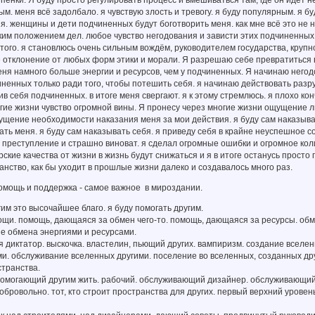
 пенки. Я буду просто регулировать процесс и вмешиваться там, где он идёт 
ым. меня всё задолбало. я чувствую злость и тревогу. я буду популярным. я 
я. женщины и дети подчиненных будут боготворить меня. как мне всё это не 
ким положением дел. любое чувство негодования и зависти этих подчиненных
этого. я становлюсь очень сильным вождём, руководителем государства, круп
отклонение от любых форм этики и морали. Я разрешаю себе превратиться в
меня намного больше энергии и ресурсов, чем у подчиненных. Я начинаю него
ненных только ради того, чтобы потешить себя. я начинаю действовать разр
в себя подчиненных. в итоге меня свергают. я к этому стремлюсь. я плохо конч
гие жизни чувство огромной вины. Я пронесу через многие жизни ощущение л
щение необходимости наказания меня за мои действия. я буду сам наказывать
ать меня. я буду сам наказывать себя. я приведу себя в крайне неуспешное с
преступление и страшно виноват. я сделал огромные ошибки и огромное коли
ские качества от жизни в жизнь будут снижаться и я в итоге останусь просто 
нство, как бы уходит в прошлые жизни далеко и создавалось много раз.
омощь и поддержка - самое важное в мироздании.
гим это высочайшее благо. я буду помогать другим.
ощи. помощь, дающаяся за обмен чего-то. помощь, дающаяся за ресурсы. обм
е обмена энергиями и ресурсами.
я диктатор. выскочка. властелин, пьющий других. вампиризм. создание вселен
и. обслуживание вселенных другими. поселение во вселенных, созданных др
странства.
 помогающий другим жить. рабочий. обслуживающий дизайнер. обслуживающий
обровольно. тот, кто строит пространства для других. первый верхний уровен