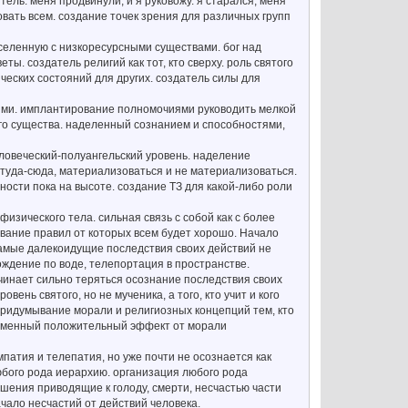
ль. меня продвинули, и я руковожу. я старался, меня
овать всем. создание точек зрения для различных групп
 вселенную с низкоресурсными существами. бог над
еты. создатель религий как тот, кто сверху. роль святого
ческих состояний для других. создатель силы для
чиями. имплантирование полномочиями руководить мелкой
го существа. наделенный сознанием и способностями,
еловеческий-полуангельский уровень. наделение
 туда-сюда, материализоваться и не материализоваться.
ости пока на высоте. создание ТЗ для какой-либо роли
физического тела. сильная связь с собой как с более
ывание правил от которых всем будет хорошо. Начало
самые далекоидущие последствия своих действий не
ождение по воде, телепортация в пространстве.
ачинает сильно теряться осознание последствия своих
ень святого, но не мученика, а того, кто учит и кого
 придумывание морали и религиозных концепций тем, кто
временный положительный эффект от морали
патия и телепатия, но уже почти не осознается как
юбого рода иерархию. организация любого рода
шения приводящие к голоду, смерти, несчастью части
ачало несчастий от действий человека.