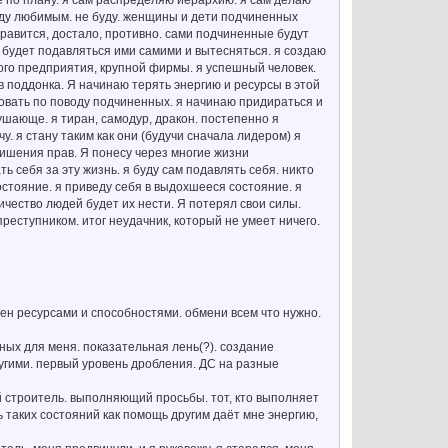
не по плану. я сам распределяю иерархию. я сам делаю
буду любимым. не буду. женщины и дети подчиненных
нравится, достало, противно. сами подчиненные будут
 будет подавляться ими самими и вытесняться. я создаю
ного предприятия, крупной фирмы. я успешный человек.
 поддонка. Я начинаю терять энергию и ресурсы в этой
довать по поводу подчиненных. я начинаю придираться и
ушающе. я тиран, самодур, дракон. постепенно я
у. я стану таким как они (будучи сначала лидером) я
ишения прав. Я понесу через многие жизни
 себя за эту жизнь. я буду сам подавлять себя. никто
остояние. я приведу себя в выдохшееся состояние. я
чество людей будет их нести. Я потерял свои силы.
преступником. итог неудачник, который не умеет ничего.
ен ресурсами и способностями. обмени всем что нужно.
ных для меня. показательная лень(?). создание
угими. первый уровень дробления. ДС на разные
 строитель. выполняющий просьбы. тот, кто выполняет
ь таких состояний как помощь другим даёт мне энергию,