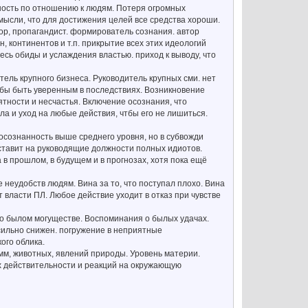
ность по отношению к людям. Потеря огромных
к мысли, что для достижения целей все средства хороши.
ор, пропагандист. формирователь сознания. автор
, континентов и т.п. прикрытие всех этих идеологий
есь обиды и услаждения властью. приход к выводу, что
тель крупного бизнеса. Руководитель крупных сми. нет
тобы быть уверенным в последствиях. Возникновение
ятности и несчастья. Включение осознания, что
а и уход на любые действия, чтбы его не лишиться.
 осознанность выше среднего уровня, но в субвожди
 ставит на руководящие должности полных идиотов.
 в прошлом, в будущем и в прогнозах, хотя пока ещё
е неудобств людям. Вина за то, что поступал плохо. Вина
т власти ПЛ. Любое действие уходит в отказ при чувстве
х о былом могуществе. Воспоминания о былых удачах.
сильно снижен. погружение в неприятные
ого облика.
амм, животных, явлений природы. Уровень материи.
 действительности и реакций на окружающую