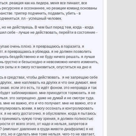
ься. реакция как на лидера. меня все пинают, все
 ресурснее и осознаннее, но реакции команд основаны
анстве. триггер подчинить, подавить, убить - в
одчиняться. пл - успешный человек.
но не действуешь. В чем был перед тем, когда - когда
шил себе - лучше не действовать, перейти в состояние -
ступаю очень плохо. я превращаюсь в паразита. я
аёт. я превращаюсь в ублюдка. я не должен позволить
станусь бездейственно и не буду ничего решать. я лучше
очень грустно и безысходно и невозможно ничего изменить,
ся силы и я смогу остановиться, опуститься на дно и
аюсь в средствах, чтобы действовать. я не запрещаю себе
других.. мне наплевать на других и что они думают. мне
ознаю. если это есть, то идёт фоном. это неправда и так
е будет заблокировано. мне приходится тормозить. я не
ельзя. это запрещено. даже не думай и не смотри туда.
. мне не важно, кто и что получает. мне не важно, кто и
нипулировать всеми. я могу осознать и контролировать
. я не могу достаточно. я обусловлен. когда я пытаюсь
ен принимать чужую точку зрения, я должен полностью
ности от всего этого, от надо и нельзя, запретов и
у? (имплант давление в груди-животе-диафрагме) я не
это, но и сделать мне тоже нельзя. чего-то не хватает,