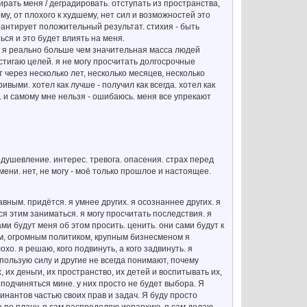
ать меня / деградировать. отступать из пространства,
му, от плохого к худшему, нет сил и возможностей это
арантирует положительный результат. стихия - быть
ся и это будет влиять на меня.
ь. я реально больше чем значительная масса людей
остигаю целей. я не могу просчитать долгосрочные
ет через несколько лет, несколько месяцев, несколько
выми. хотел как лучше - получил как всегда. хотел как
у. и самому мне нельзя - ошибаюсь. меня все упрекают
одушевление. интерес. тревога. опасения. страх перед
ни. нет, не могу - моё только прошлое и настоящее.
лавным. придётся. я умнее других. я осознаннее других. я
ся этим заниматься. я могу просчитать последствия. я
ами будут меня об этом просить. ценить. они сами будут к
ем, огромным политиком, крупным бизнесменом я
хо. я решаю, кого подвинуть, а кого задвинуть. я
спользую силу и другие не всегда понимают, почему
, их деньги, их пространство, их детей и воспитывать их,
 подчиняться мине. у них просто не будет выбора. Я
нантов частью своих прав и задач. Я буду просто