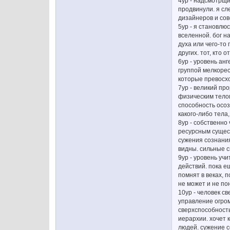
4ур - надсмотрщи
продвинули. я сл
дизайнеров и сов
5ур - я становлю
вселенной. бог на
духа или чего-то
других. тот, кто 
6ур - уровень ан
группой мелкоре
которые превосхо
7ур - великий пр
физическим телом
способность осоз
какого-либо тела
8ур - собственно
ресурсным сущест
сужения сознания
видны. сильные с
9ур - уровень уч
действий. пока е
помнят в веках, 
не может и не п
10ур - человек св
управление огром
сверхспособность
иерархии. хочет 
людей. сужение с