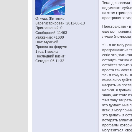
Тема для сессии:
подчиняют, субъ
на этом (триггеро
пространстве чел
Откуда:
Житомир
Зарегистрирован
: 2011-08-13
Пространство - в
Приглашений:
0
ещё мог принимат
Сообщений:
11463
лучше блокироват
Уважение:
+1600
Пол:
Мужской
т1 - я не могу р
Провел на форуме:
превращаюсь в то
1 год 1 месяц
себе это, жить та
Последний визит:
останусь так как 
Сегодня 05:11:32
остаётся только 
просто так лежат
т2 - я хочу жить.
какие-либо действ
насрать на послед
нельзя. я должен
знаю, как этого и
т3-я хочу забрать
что думает. мне 
всех. я могу при
это делать, я ос
потерять аппетит.
программ, которы
могу взяться. сво