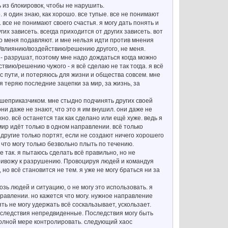
ь из блокировок, чтобы не нарушить.
о. я один знаю, как хорошо. все тупые. все не понимают
 все не понимают своего счастья. я могу дать понять и
гих зависеть. всегда приходится от других зависеть. вот
ого меня подавляют. и мне нельзя идти против мнения
ию/влиянию/воздействию/решению другого, не меня.
 - разрушат, поэтому мне надо дождаться когда можно
твию/решению чужого - я всё сделаю не так тогда. я всё
 с пути, и потеряюсь для жизни и общества совсем. мне
 я теряю последние зацепки за мир, за жизнь, за
душеприказчиком. мне стыдно подчинять других своей
ни даже не знают, что это я им внушил. они даже не
но. всё останется так как сделано или ещё хуже. ведь я
. мир идёт только в одном направлении. всё только
 другие только портят, если не создают ничего хорошего
, что могу только безвольно плыть по течению.
е так. я пытаюсь сделать всё правильно, но не
привожу к разрушению. Провоцируя людей и командуя
но всё становится не тем. я уже не могу браться ни за
возь людей и ситуацию, о не могу это использовать. я
равлении. но кажется что могу. нужное направление
ть не могу удержать всё соскальзывает, ускользает.
оследствия непредвиденные. Последствия могу быть
полной мере контролировать. следующий хаос