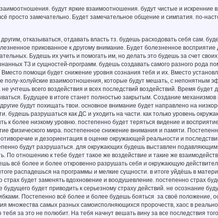
 взаимоотношения. будут яркие взаимоотношения. будут чистые и искренние
всё просто замечательно. Будет замечательное общение и симпатия. по-насто
ь другим, отказываться, отдавать власть тз. будешь расходовать себя сам. бу
олезненное прикованное к другому внимание. Будет болезненное восприятие
ательных. Будешь их учить и помогать им, но делать это будешь за счет своих
знанных ТЗ и сущностей-программ. будешь создавать самого разного рода п
. Вместо помощи будет снижение уровня сознания тебя и их. Вместо устан
ие полу-холуйские взаимоотношения, которые будут мешать, с непонятным э
 не учтешь всего воздействия и всех последствий воздействий. Время будет
ываться. Будущее в итоге станет полностью закрытым. Создание механизмов
 другие будут похищать твои. основное внимание будет направлено на низко
ти. будешь разрушаться как ДС и уходить на части. как только уровень окру
ить к более низкому уровню. постепенно будет теряться видение и восприяти
ие физического мира. постепенное снижение внимания и памяти. Постепенно
отиворечие и дезориентация в оценке окружающей реальности и последствий
пенно будут разрушаться. для окружающих будешь выставлен подавляющим 
ь. По отношению к тебе будет такое же воздействие и такие же взаимодейств
ешь всё более и более откровенно разрушать себя и окружающую действител
итоге распадешься на программы и мелкие сущности. в итоге уйдёшь в матер
о страх будет заменять вдохновение и воодушевление. постепенно страх буд
е будущего будет приводить к серьезному страху действий. не осознание буд
бками. Постепенно всё более и более будешь бояться за своё положение, о
ия множества самых разных самоисполняющихся пророчеств, хаос в реальност
о тебя за это не полюбит. На тебя начнут вешать вину за все последствия того