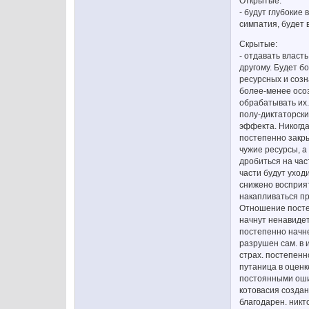
Открытые:
- будут глубокие
симпатия, будет 
Скрытые:
- отдавать власт
другому. Будет б
ресурсных и созн
более-менее осо
обрабатывать их
полу-диктаторск
эффекта. Никогда
постепенно закр
чужие ресурсы, а
дробиться на час
части будут уход
снижено восприят
накапливаться пр
Отношение посте
начнут ненавидет
постепенно начн
разрушен сам. в 
страх. постепенн
путаница в оценк
постоянными оши
котовасия создан
благодарен. никт