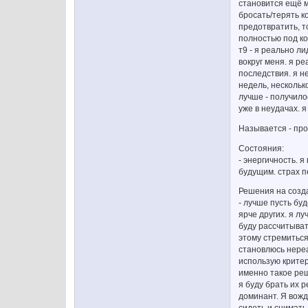
становится ещё м
бросать/терять к
предотвратить, т
полностью под ко
т9 - я реально л
вокруг меня. я р
последствия. я не
недель, нескольк
лучше - получило
уже в неудачах. я
Называется - про
Состояния:
- энергичность. 
будущим. страх п
Решения на созд
- лучше пусть буд
ярче других. я л
буду рассчитывать
этому стремиться
становлюсь нереа
использую критер
именно такое реше
я буду брать их 
доминант. Я вожд