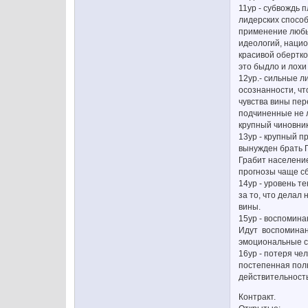
11ур - субвождь
лидерских способ
применение любых
идеологий, нацио
красивой обертко
это быдло и лохи
12ур.- сильные л
осознанности, чт
чувства вины пер
подчиненные не л
крупный чиновник
13ур - крупный п
вынужден брать П
Грабит население
прогнозы чаще сб
14ур - уровень т
за то, что делал
вины.
15ур - воспомина
Идут воспоминан
эмоциональные со
16ур - потеря че
постепенная пол
действительност
Контракт.