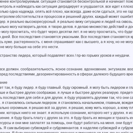
енее контролируемым. ситуация становится бесконтрольной и начинает пожир
онтроль и наблюдать как ситуация деградирует и ухудшается. все идет к плохо
олько одна надежда. опять всё плохо, как всегда. даже если сдаться, это не г
нтролем обстоятельств и процессов и решений других. каждый может ошибить
идер. я реально высокоресурсный. я реально вижу ситуацию и людей на сквоз
еально могу натворить делов. я творю делов. я делаю множество действий и д
 могу просчитать, что будет через десятки лет. я не могу просчитать, что буд
о дней. Все последствия становятся ужасными. Все последствия становятся кри
сь хуже. растерянность. с меня спрашивают как с высшего, а я хочу, но не мог
 не могу больше на себе это нести.
странство лидера, который подавляет всех / пр-во горьких уроков и неудачи.
я все должен. сообразительность. ясное сознание. вдохновение. энтузиазм. во
еред последствиями, дезориентированность в сферах далекого будущего време
ание
ет так, я буду лидер. я буду главный. буду скромный. я могу быть лидером и г
учше и быстрее других соображаю. я лучше и быстрее других реагирую. придет
 последствия для себя и для других. я буду управлять другими так, что они с
. я становлюсь сильным лидером. я становлюсь начальником, главным, вожд
льно огромным. я решаю всё за других. я решаю, кому жить хорошо, а кому пло
ии. которых никто не знает. я использую сознание, которого нет у других. я и
ние. я буду брать плату с других за это. я буду брать их женщин и трахать их
ресурсы и они мне заплатят за помощь, они будут работать на меня. они будут
ь. Я сам выбираю субвождей и субдоминантов. я наделяю субвождей и субдоми