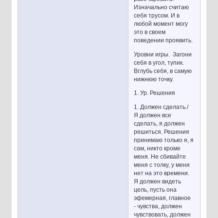
Изначально считаю
себя трусом. И в
любой момент могу
это в своем
поведении проявить.
Уровни игры. Загони
себя в угол, тупик.
Вглубь себя, в самую
нижнюю точку.
1. Ур. Решения
1. Должен сделать./
Я должен все
сделать, я должен
решиться. Решения
принимаю только я, я
сам, никто кроме
меня. Не сбивайте
меня с толку, у меня
нет на это времени.
Я должен видеть
цель, пусть она
эфемерная, главное
- чувства, должен
чувствовать, должен