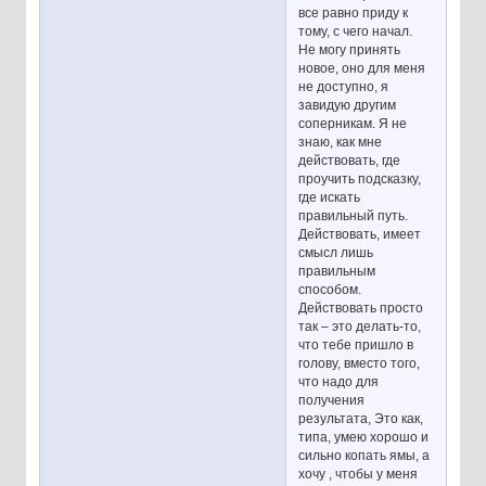
все равно приду к
тому, с чего начал.
Не могу принять
новое, оно для меня
не доступно, я
завидую другим
соперникам. Я не
знаю, как мне
действовать, где
проучить подсказку,
где искать
правильный путь.
Действовать, имеет
смысл лишь
правильным
способом.
Действовать просто
так – это делать-то,
что тебе пришло в
голову, вместо того,
что надо для
получения
результата, Это как,
типа, умею хорошо и
сильно копать ямы, а
хочу , чтобы у меня