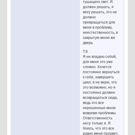
тушащего свет. Я
должен решать, я
могу решать, это не
должно
превращаться для
меня в проблему,
неестественность, в
закрытую мною же
дверь.
Т.8
Я не владею собой,
для меня это уже
сложно. Хочется
постоянно вернуться
к себе, завершить
цикл, я не верю, что
это возможно, но я
постоянно должен
возвращаться сюда,
ведь это все
нерешенные мною
вовремя проблемы.
Ответственность
несу только я. Я
боюсь, что это все
равно меня прорвет,