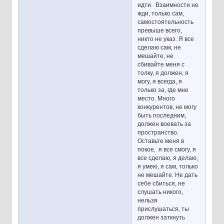
идти. Взаимности не
жди, только сам,
самостоятельность
превыше всего,
никто не указ. Я все
сделаю сам, не
мешайте, не
сбивайте меня с
толку, я должен, я
могу, я всегда, я
только за, где мне
место. Много
конкурентов, не могу
быть последним,
должен воевать за
пространство.
Оставьте меня в
покое, я все смогу, я
все сделаю, я делаю,
я умею, я сам, только
не мешайте. Не дать
себе сбиться, не
слушать никого,
нельзя
прислушаться, ты
должен заткнуть