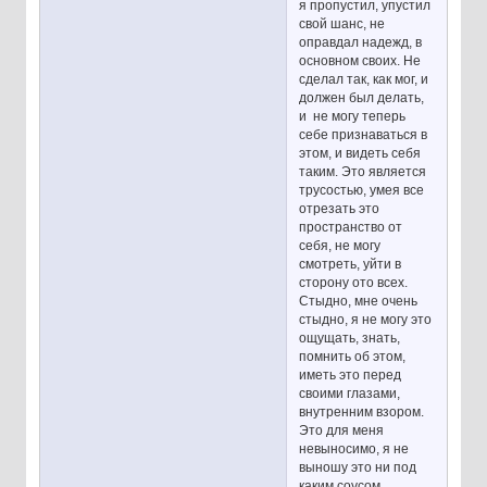
я пропустил, упустил
свой шанс, не
оправдал надежд, в
основном своих. Не
сделал так, как мог, и
должен был делать,
и не могу теперь
себе признаваться в
этом, и видеть себя
таким. Это является
трусостью, умея все
отрезать это
пространство от
себя, не могу
смотреть, уйти в
сторону ото всех.
Стыдно, мне очень
стыдно, я не могу это
ощущать, знать,
помнить об этом,
иметь это перед
своими глазами,
внутренним взором.
Это для меня
невыносимо, я не
выношу это ни под
каким соусом.