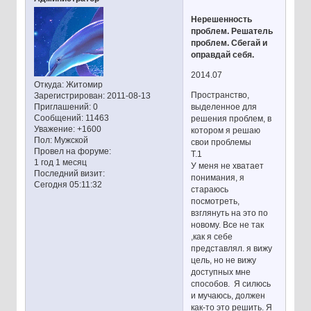
Нерешенность
проблем. Решатель
проблем. Сбегай и
оправдай себя.
2014.07
Откуда:
Житомир
Пространство,
Зарегистрирован
: 2011-08-13
выделенное для
Приглашений:
0
Сообщений:
11463
решения проблем, в
Уважение:
+1600
котором я решаю
Пол:
Мужской
свои проблемы
Провел на форуме:
Т.1
1 год 1 месяц
У меня не хватает
Последний визит:
понимания, я
Сегодня 05:11:32
стараюсь
посмотреть,
взглянуть на это по
новому. Все не так
,как я себе
представлял. я вижу
цель, но не вижу
доступных мне
способов. Я силюсь
и мучаюсь, должен
как-то это решить. Я