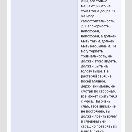
уши, все только
мешают, никто не
хочет тебе добра. Я
же могу,
самостоятельность.
2. Непокорность. /
непокорен,
непокорен, а должен
быть таким, должен
быть необычным. Не
могу терпеть
тривиальность, не
должен этого видеть,
должен быть на
голову выше. Не
растеряй себя, не
посей главное,
держи внимание, не
смотри по сторонам,
все может сбить тебя
с курса. Ты очень
слаб, твое внимание
не постоянно, ты
должен ловить волну
и следовать ей,
страшно потерять из
виду. В любой