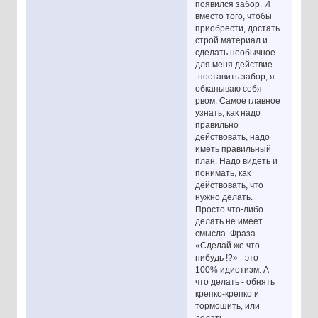
появился забор. И
вместо того, чтобы
приобрести, достать
строй материал и
сделать необычное
для меня действие
-поставить забор, я
обкапываю себя
рвом. Самое главное
узнать, как надо
правильно
действовать, надо
иметь правильный
план. Надо видеть и
понимать, как
действовать, что
нужно делать.
Просто что-либо
делать не имеет
смысла. Фраза
«Сделай же что-
нибудь !?» - это
100% идиотизм. А
что делать - обнять
крепко-крепко и
тормошить, или