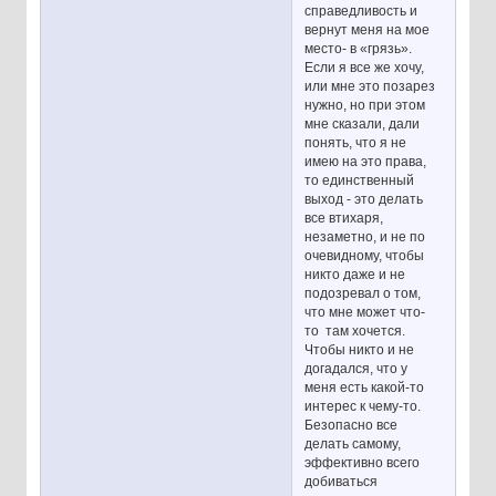
справедливость и
вернут меня на мое
место- в «грязь».
Если я все же хочу,
или мне это позарез
нужно, но при этом
мне сказали, дали
понять, что я не
имею на это права,
то единственный
выход - это делать
все втихаря,
незаметно, и не по
очевидному, чтобы
никто даже и не
подозревал о том,
что мне может что-
то там хочется.
Чтобы никто и не
догадался, что у
меня есть какой-то
интерес к чему-то.
Безопасно все
делать самому,
эффективно всего
добиваться