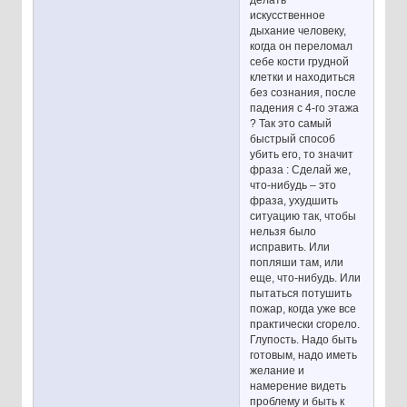
делать
искусственное
дыхание человеку,
когда он переломал
себе кости грудной
клетки и находиться
без сознания, после
падения с 4-го этажа
? Так это самый
быстрый способ
убить его, то значит
фраза : Сделай же,
что-нибудь – это
фраза, ухудшить
ситуацию так, чтобы
нельзя было
исправить. Или
попляши там, или
еще, что-нибудь. Или
пытаться потушить
пожар, когда уже все
практически сгорело.
Глупость. Надо быть
готовым, надо иметь
желание и
намерение видеть
проблему и быть к