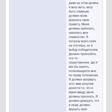
даже на этом уровне
я могу жить, могу
быть главным,
должен всем
доказать свою
правоту. Меня
должны признать,
признать мое
главенство. Я
потрачу всего себя
на эти игры, но я
выйду победителем.
Должно произойти,
что-то
существенное, где я
мог бы занять,
полагающееся мне
по праву положение.
Я должен взорвать
этот мир изнутри,
донести то, что я
имею ввиду, меня
должны признать. Я
должен доказать, что
я прав, должен
вернуть свое