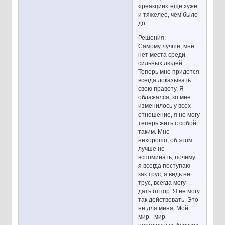
«реакции» еще хуже
и тяжелее, чем было
до…
Решения:
Самому лучше, мне
нет места среди
сильных людей.
Теперь мне придется
всегда доказывать
свою правоту. Я
облажался, ко мне
изменилось у всех
отношение, я не могу
теперь жить с собой
таким. Мне
нехорошо, об этом
лучше не
вспоминать, почему
я всегда поступаю
как трус, я ведь не
трус, всегда могу
дать отпор. Я не могу
так действовать. Это
не для меня. Мой
мир - мир