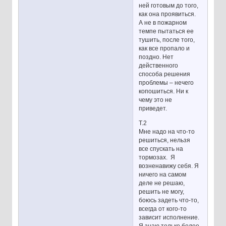
ней готовым до того,
как она проявиться.
А не в пожарном
темпе пытаться ее
тушить, после того,
как все пропало и
поздно. Нет
действенного
способа решения
проблемы – нечего
копошиться. Ни к
чему это не
приведет.
Т.2
Мне надо на что-то
решиться, нельзя
все спускать на
тормозах. Я
возненавижу себя. Я
ничего на самом
деле не решаю,
решить не могу,
боюсь задеть что-то,
всегда от кого-то
зависит исполнение.
Я знаю только более