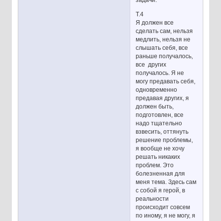
Т.4
Я должен все
сделать сам, нельзя
медлить, нельзя не
слышать себя, все
раньше получалось,
все других
получалось. Я не
могу предавать себя,
одновременно
предавая других, я
должен быть,
подготовлен, все
надо тщательно
взвесить, оттянуть
решение проблемы,
я вообще не хочу
решать никаких
проблем. Это
болезненная для
меня тема. Здесь сам
с собой я герой, в
реальности
происходит совсем
по иному, я не могу, я