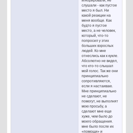
игнорировали, не
слушали - как пустое
место я был. Ни
какой реакции на
меня вообще. Как
будто я пустое
место, а не человек,
который, что-то
попросил у этих
больших взрослых
людей. Ко мне
отнеслись как к кукле.
Абсолютно не видел,
что кто-то слышал
мой голос. Так же они
принципиально
сопротивляются,
если я настаиваю.
Мне принципиально
не сделают, не
помогут, не выполнят
мою просьбу, а
сделают мне еще
хуже, чем было до
моего обращения.
мне было после их
«помощи» и