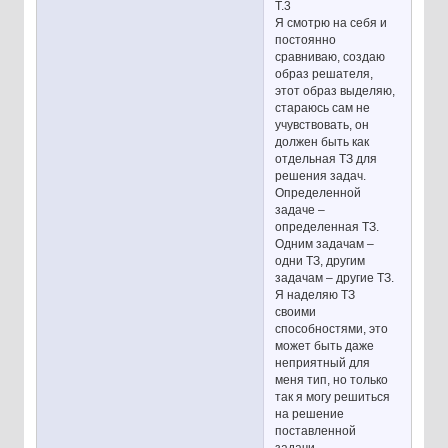
Т.3
Я смотрю на себя и
постоянно
сравниваю, создаю
образ решателя,
этот образ выделяю,
стараюсь сам не
учувствовать, он
должен быть как
отдельная ТЗ для
решения задач.
Определенной
задаче –
определенная ТЗ.
Одним задачам –
одни ТЗ, другим
задачам – другие ТЗ.
Я наделяю ТЗ
своими
способностями, это
может быть даже
неприятный для
меня тип, но только
так я могу решиться
на решение
поставленной
задачи.