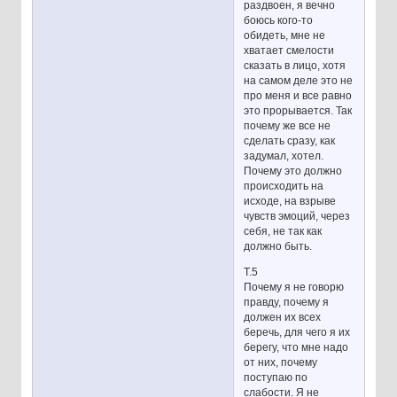
раздвоен, я вечно
боюсь кого-то
обидеть, мне не
хватает смелости
сказать в лицо, хотя
на самом деле это не
про меня и все равно
это прорывается. Так
почему же все не
сделать сразу, как
задумал, хотел.
Почему это должно
происходить на
исходе, на взрыве
чувств эмоций, через
себя, не так как
должно быть.
Т.5
Почему я не говорю
правду, почему я
должен их всех
беречь, для чего я их
берегу, что мне надо
от них, почему
поступаю по
слабости. Я не