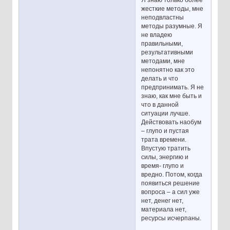
жесткие методы, мне
неподвластны
методы разумные. Я
не владею
правильными,
результативными
методами, мне
непонятно как это
делать и что
предпринимать. Я не
знаю, как мне быть и
что в данной
ситуации лучше.
Действовать наобум
– глупо и пустая
трата времени.
Впустую тратить
силы, энергию и
время- глупо и
вредно. Потом, когда
появиться решение
вопроса – а сил уже
нет, денег нет,
материала нет,
ресурсы исчерпаны.