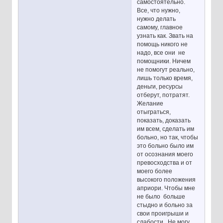
самостоятельно.
Все, что нужно,
нужно делать
самому, главное
узнать как. Звать на
помощь никого не
надо, все они не
помощники. Ничем
не помогут реально,
лишь только время,
деньги, ресурсы
отберут, потратят.
Желание
отыграться,
показать, доказать
им всем, сделать им
больно, но так, чтобы
это больно было им
от осознания моего
превосходства и от
моего более
высокого положения
априори. Чтобы мне
не было больше
стыдно и больно за
свои проигрыши и
слабости. Не могу