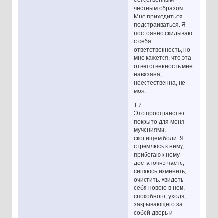
естественным
честным образом.
Мне приходиться
подстраиваться. Я
постоянно скидываю
с себя
ответственность, но
мне кажется, что эта
ответственность мне
навязана,
неестественна, не
моя.
Т.7
Это пространство
покрыто для меня
мучениями,
скопищем боли. Я
стремлюсь к нему,
прибегаю к нему
достаточно часто,
сипаюсь изменить,
очистить, увидеть
себя нового в нем,
способного, уходя,
закрывающего за
собой дверь и