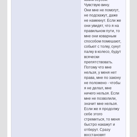
Чувствую вину.
Они мне не помогут,
не подскажут, даже
не намекнут. Если же
они увидят, что я на
правильном пути, то
мне они коварным
способом помешают,
собьют с толку, сунут
палку в колесо, будут
всячески
препятствовать.
Потому что мне
нельзя, у меня нет
права, мне по закону
не положено - чтобы
я не делал, мне
ничего нельзя. Если
мне не позволили,
значит мне нельзя.
Если же я продолжу
себе этого
стремиться, то меня
быстро накажут и
отберут. Сразу
восстановят