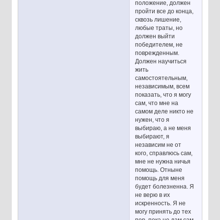
положение, должен
пройти все до конца,
сквозь лишение,
любые траты, но
должен выйти
победителем, не
поврежденным.
Должен научиться
жить
самостоятельным,
независимым, всем
показать, что я могу
сам, что мне на
самом деле никто не
нужен, что я
выбираю, а не меня
выбирают, я
независим не от
кого, справлюсь сам,
мне не нужна ничья
помощь. Отныне
помощь для меня
будет болезненна. Я
не верю в их
искренность. Я не
могу принять до тех
пор, пока не дам сам.