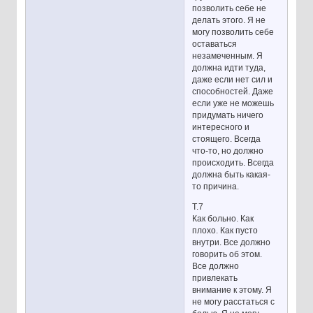
позволить себе не
делать этого. Я не
могу позволить себе
оставаться
незамеченным. Я
должна идти туда,
даже если нет сил и
способностей. Даже
если уже не можешь
придумать ничего
интересного и
стоящего. Всегда
что-то, но должно
происходить. Всегда
должна быть какая-
то причина.
Т.7
Как больно. Как
плохо. Как пусто
внутри. Все должно
говорить об этом.
Все должно
привлекать
внимание к этому. Я
не могу расстаться с