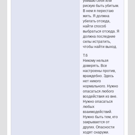
убиваю себя или
рискую быть убитым.
В нем я перестаю
жить. Я должна
убегать отсюда,
найти способ
выбраться отсюда. Я
должна последние
силы истратить,
чтобы найти выход.
Т.6
Никому нельзя
доверять. Все
настроены против,
враждебно. Здесь
нет никого
нормального. Нужно
опасаться любого
воздействия из вне.
Нужно опасаться
любых
взаимодействий.
Нужно быть тем, кто
закрывается от
других. Опасности
ходят снаружи.