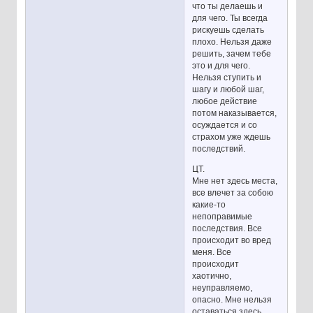
что ты делаешь и
для чего. Ты всегда
рискуешь сделать
плохо. Нельзя даже
решить, зачем тебе
это и для чего.
Нельзя ступить и
шагу и любой шаг,
любое действие
потом наказывается,
осуждается и со
страхом уже ждешь
последствий.
ЦТ.
Мне нет здесь места,
все влечет за собою
какие-то
непоправимые
последствия. Все
происходит во вред
меня. Все
происходит
хаотично,
неуправляемо,
опасно. Мне нельзя
оставаться здесь.