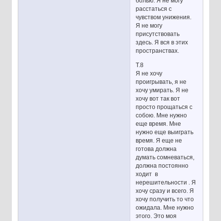
болью. Я не могу
расстаться с
чувством унижения.
Я не могу
присутствовать
здесь. Я вся в этих
пространствах.
Т.8
Я не хочу
проигрывать, я не
хочу умирать. Я не
хочу вот так вот
просто прощаться с
собою. Мне нужно
еще время. Мне
нужно еще выиграть
время. Я еще не
готова должна
думать сомневаться,
должна постоянно
ходит в
нерешительности . Я
хочу сразу и всего. Я
хочу получить то что
ожидала. Мне нужно
этого. Это моя