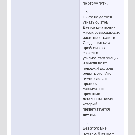
по этому пути.
Т.5
Никто не должен
узнать об этом.
Дается куча всяких
масок, возмещающих
идей, пространств.
Создаются куча
проблем и их
свойства,
усиливаются эмоции
и мысли по их
поводу. Я должна
решать это. Мне
нужно сделать
процесс
максимально
приятным,
легальным. Таким,
который
приветствуется
другим.
Т.6
Без этого мне
грустно. Я не могу