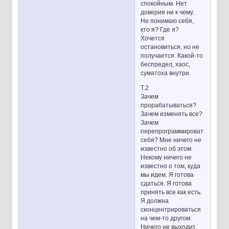
спокойным. Нет
доверия ни к чему.
Не понимаю себя,
кто я? Где я?
Хочется
остановиться, но не
получается. Какой-то
беспредел, хаос,
суматоха внутри.
Т.2
Зачем
прорабатываться?
Зачем изменять все?
Зачем
перепрограммировать
себя? Мне ничего не
известно об этом.
Некому ничего не
известно о том, куда
мы идем. Я готова
сдаться. Я готова
принять все как есть.
Я должна
сконцентрироваться
на чем-то другом.
Ничего не выходит.