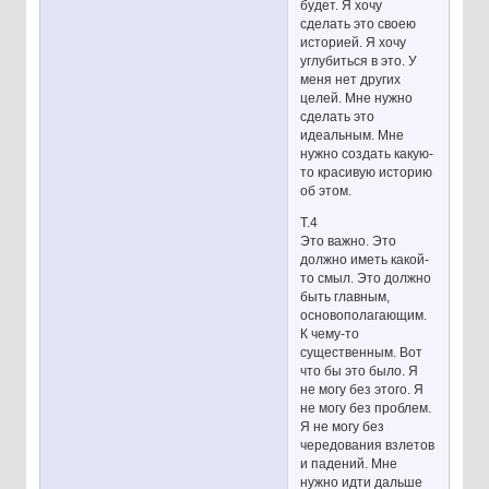
будет. Я хочу
сделать это своею
историей. Я хочу
углубиться в это. У
меня нет других
целей. Мне нужно
сделать это
идеальным. Мне
нужно создать какую-
то красивую историю
об этом.
Т.4
Это важно. Это
должно иметь какой-
то смыл. Это должно
быть главным,
основополагающим.
К чему-то
существенным. Вот
что бы это было. Я
не могу без этого. Я
не могу без проблем.
Я не могу без
чередования взлетов
и падений. Мне
нужно идти дальше