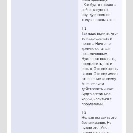
- Как будто таскаю с
собою какую-то
ерунду и всем ее
тычу и показываю…
Т.1
Так надо прийти, что-
то надо сделать и
понять. Ничто не
должно остаться
незамеченным.
Нужно все показать,
предъявить, это и
есть я. Это все очень
важно. Это все имеет
отношение ко всему.
Мне незачем
действовать иначе.
Будто в этом мое
хобби, носиться с
проблемами.
Т.2
Нельзя оставить это
без внимания. Не
нужно это. Мне
нужно создавать