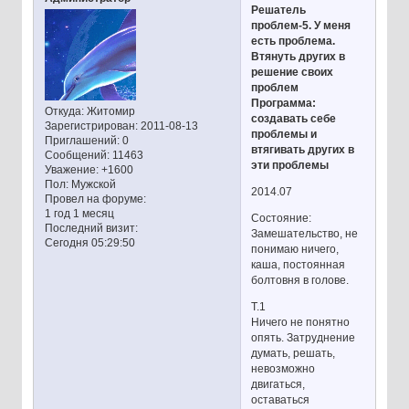
Решатель
проблем-5. У меня
есть проблема.
Втянуть других в
решение своих
проблем
Программа:
Откуда:
Житомир
создавать себе
Зарегистрирован
: 2011-08-13
проблемы и
Приглашений:
0
втягивать других в
Сообщений:
11463
эти проблемы
Уважение:
+1600
Пол:
Мужской
2014.07
Провел на форуме:
1 год 1 месяц
Состояние:
Последний визит:
Замешательство, не
Сегодня 05:29:50
понимаю ничего,
каша, постоянная
болтовня в голове.
Т.1
Ничего не понятно
опять. Затруднение
думать, решать,
невозможно
двигаться,
оставаться