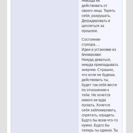
Никогда не
действовать от
своего лица. Терять
себя, разрушать.
Деградировать и
цепляться за
прошлое.
Состояние
ступора….
Идеи и установки из
блокировки:
Некуда деваться,
некуда прикладывать
энергию. Страшно,
что если не будешь
действовать ты,
будет так себя вести
по отношению к
тебе. Не хочется
никого ни куда
пускать. Хочется
себя заблокировать,
спрятать, оградить.
Будто бы всем что-то
нужно. Будто бы
теперь ты одинок. Ты