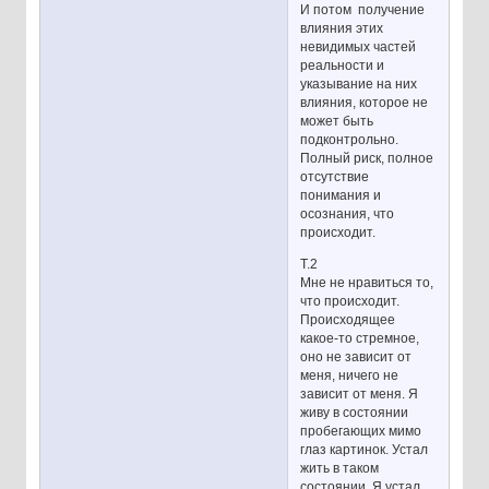
И потом получение
влияния этих
невидимых частей
реальности и
указывание на них
влияния, которое не
может быть
подконтрольно.
Полный риск, полное
отсутствие
понимания и
осознания, что
происходит.
Т.2
Мне не нравиться то,
что происходит.
Происходящее
какое-то стремное,
оно не зависит от
меня, ничего не
зависит от меня. Я
живу в состоянии
пробегающих мимо
глаз картинок. Устал
жить в таком
состоянии. Я устал