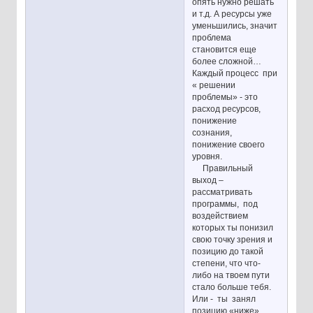
опять нужно решать
и т.д. А ресурсы уже
уменьшились, значит
проблема
становится еще
более сложной…
Каждый процесс при
« решении
проблемы» - это
расход ресурсов,
понижение
сознания,
понижение своего
уровня.
Правильный
выход –
рассматривать
программы, под
воздействием
которых ты понизил
свою точку зрения и
позицию до такой
степени, что что-
либо на твоем пути
стало больше тебя.
Или - ты занял
позицию «ниже»