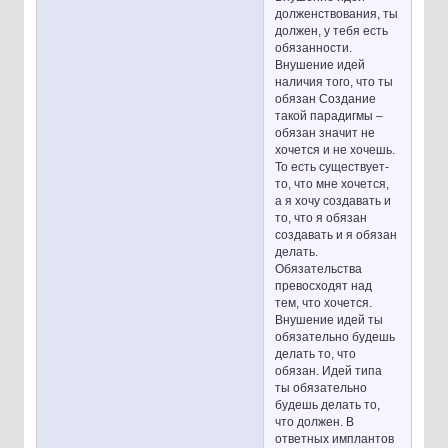
долженствования, ты
должен, у тебя есть
обязанности.
Внушение идей
наличия того, что ты
обязан Создание
такой парадигмы –
обязан значит не
хочется и не хочешь.
То есть существует-
то, что мне хочется,
а я хочу создавать и
то, что я обязан
создавать и я обязан
делать.
Обязательства
превосходят над
тем, что хочется.
Внушение идей ты
обязательно будешь
делать то, что
обязан. Идей типа
ты обязательно
будешь делать то,
что должен. В
ответных имплантов