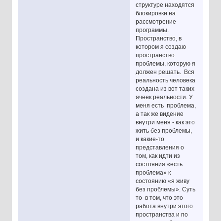
структуре находятся
блокировки на
рассмотрение
программы.
Пространство, в
котором я создаю
пространство
проблемы, которую я
должен решать. Вся
реальность человека
создана из вот таких
ячеек реальности. У
меня есть проблема,
а так же видение
внутри меня - как это
жить без проблемы,
и какие-то
представления о
том, как идти из
состояния «есть
проблема» к
состоянию «я живу
без проблемы». Суть
то в том, что это
работа внутри этого
пространства и по