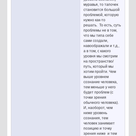
муравья, то тапочек
становится большой
проблемой, которую
нужно как-то
решать. То есть, суть
проблемы не в том,
что мы типа себе
сами создали,
навоображали и т.д.,
а в том, с какого
уровня мы смотрим
на пространство/
путь, который мы
хотим пройти. Чем
выше уровнем
сознание человека,
тем меньше у него
будет проблем (с
точки зрения
обычного человека).
И, наоборот, чем
ниже уровень
сознания, тем
человек занимает
позицию и точку
зрения ниже и тем