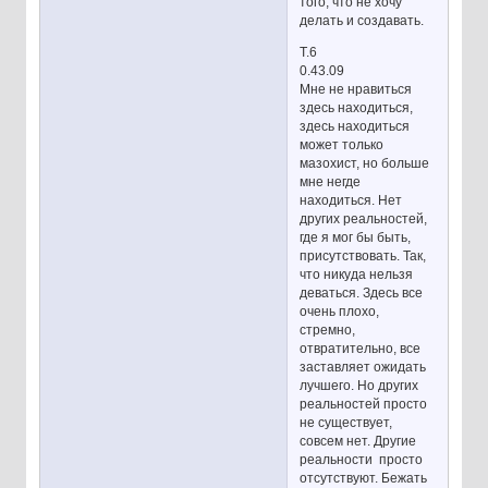
того, что не хочу
делать и создавать.
Т.6
0.43.09
Мне не нравиться
здесь находиться,
здесь находиться
может только
мазохист, но больше
мне негде
находиться. Нет
других реальностей,
где я мог бы быть,
присутствовать. Так,
что никуда нельзя
деваться. Здесь все
очень плохо,
стремно,
отвратительно, все
заставляет ожидать
лучшего. Но других
реальностей просто
не существует,
совсем нет. Другие
реальности просто
отсутствуют. Бежать