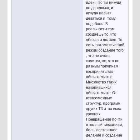
идей, что ты никуда
не денешься, и
никуда нельзя
деваться и тому
подобное. В
реальности сам
создаешь то, что
обязан и должен. То
есть автоматический
режим создание того
, что не очень
хочется, но, что по
разным причинам
воспринять как
обязательство.
Множество таких
накопившихся
обязательств. От
всевозможных
структур, программ
других ТЗ и на всех
уровнях.
Превращение почти
в полный механизм,
боль, постоянное
делание и создание