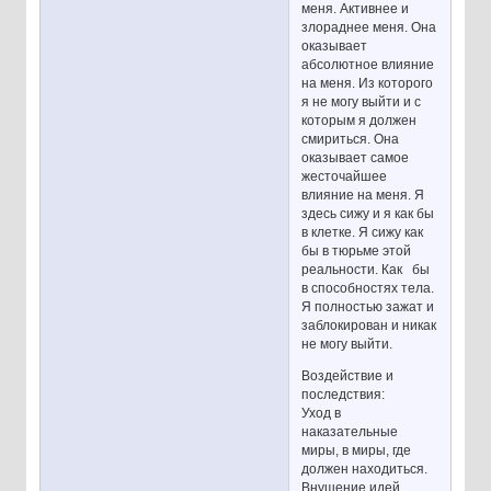
меня. Активнее и
злораднее меня. Она
оказывает
абсолютное влияние
на меня. Из которого
я не могу выйти и с
которым я должен
смириться. Она
оказывает самое
жесточайшее
влияние на меня. Я
здесь сижу и я как бы
в клетке. Я сижу как
бы в тюрьме этой
реальности. Как бы
в способностях тела.
Я полностью зажат и
заблокирован и никак
не могу выйти.
Воздействие и
последствия:
Уход в
наказательные
миры, в миры, где
должен находиться.
Внушение идей