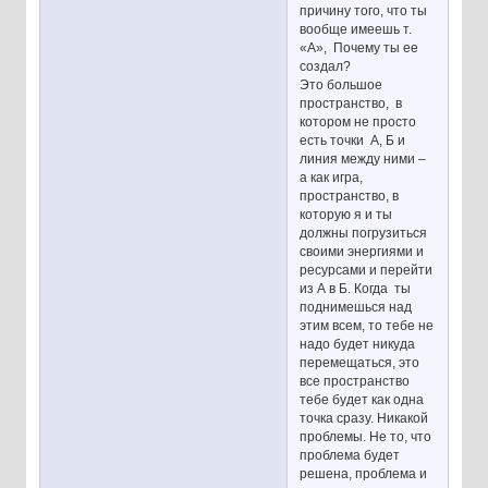
причину того, что ты
вообще имеешь т.
«А», Почему ты ее
создал?
Это большое
пространство, в
котором не просто
есть точки А, Б и
линия между ними –
а как игра,
пространство, в
которую я и ты
должны погрузиться
своими энергиями и
ресурсами и перейти
из А в Б. Когда ты
поднимешься над
этим всем, то тебе не
надо будет никуда
перемещаться, это
все пространство
тебе будет как одна
точка сразу. Никакой
проблемы. Не то, что
проблема будет
решена, проблема и