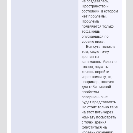
не создавалась.
Пространство и
состоянии, в котором
нет проблемы.
Проблема
появляется только
тогда когды
опускаешься по
уровню ниже.
Вся суть только в
том, какую точку
зрения ты
занимаешь. Условно
говоря, когда ты
хочешь перейти
через комнату, то,
например, тапочек –
для тебя никакой
проблемы
совершенно не
будет представлять.
Но стоит только тебе
на этот путь через
комнату посмотреть
с точки зрения
(опуститься на
уровень сознания)