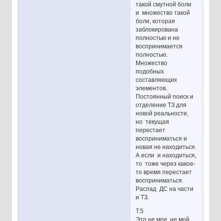
такой смутной боли
и множество такой
боли, которая
заблокирована
полностью и не
воспринимается
полностью.
Множество
подобных
составляющих
элементов.
Постоянный поиск и
отделение ТЗ для
новой реальности,
но текущая
перестает
восприниматься и
новая не находиться.
А если и находиться,
то тоже через какое-
то время перестает
восприниматься.
Распад ДС на части
и ТЗ.
Т.5
Это не мое, не мой