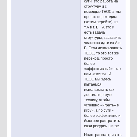
сути это работа на
структуру и с
помощью ТЕОСа мы
просто переходим
(хотим перейти) из
т.А в т. Б.. А это и
есть задача
структуры, заставить
человека идти из А в
Б. Если использовать
ТЕОС, то это тот же
переход, просто
более
«эффективный» - как
нам кажется. И
ТЕОС мы здесь
пытаемся
использовать как
достигаторскую
технику, чтобы
успешно «играть» в
игру», а по сути -
более эффективно и
быстрее растратить
свои ресурсы в игре.
Надо рассматривать