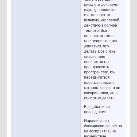
рискую ,я действую
наугад, непонятно
как, полностью
вслепую, как слепой,
действую в полной
темноте. Все
полностью темно,
мне непонятно как
двигаться, что
делать. Все очень
опасно, мне
непонятно как
преодолевать
пространство, как
передвигаться
пространством, в
котором я ничего не
воспринимаю, что и
как с этим делать.
Воздействие и
последствия:
Наращивание
блокировок, запретов
на восприятие, на
воздействие,