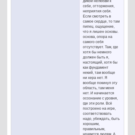
дикой нелюбви к
себе, отторжения,
неприятия себя.
Если смотреть в
самое сердце, то там
пипец. ощущение,
что я лишен основы.
основа, опора на
самого себя
отсутствует. Там, где
хотя бы немного
должен быть я,
настоящий, хотя бы
как фундамент
некий, там вообще
ни хера нет. Я
вообще покинул эту
область, там меня
нет. И начинается
осознание с уровня,
где эти роли. Всё
построено на игре,
соответствовать
надо, убеждать, быть
хорошим,
правильным,
нравится людям. А