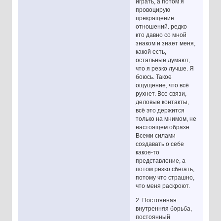
играть, а потом я
провоцирую
прекращение
отношений. редко
кто давно со мной
знаком и знает меня,
какой есть,
остальные думают,
что я резко лучше. Я
боюсь. Такое
ощущение, что всё
рухнет. Все связи,
деловые контакты,
всё это держится
только на мнимом, не
настоящем образе.
Всеми силами
создавать о себе
какое-то
представление, а
потом резко сбегать,
потому что страшно,
что меня раскроют.
2. Постоянная
внутренняя борьба,
постоянный