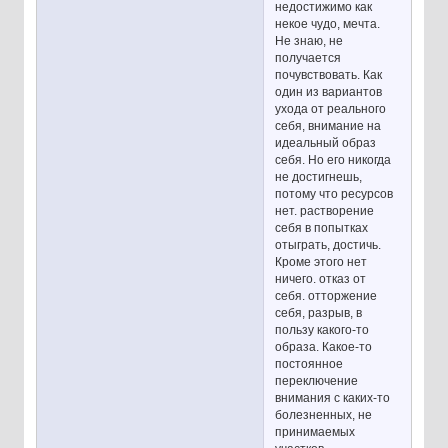
недостижимо как
некое чудо, мечта.
Не знаю, не
получается
почувствовать. Как
один из вариантов
ухода от реального
себя, внимание на
идеальный образ
себя. Но его никогда
не достигнешь,
потому что ресурсов
нет. растворение
себя в попытках
отыграть, достичь.
Кроме этого нет
ничего. отказ от
себя. отторжение
себя, разрыв, в
пользу какого-то
образа. Какое-то
постоянное
переключение
внимания с каких-то
болезненных, не
принимаемых