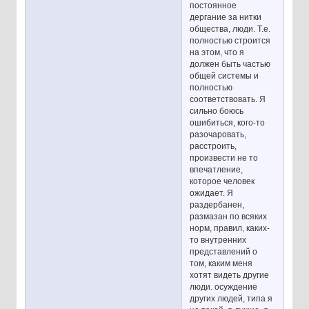
постоянное
дергание за нитки
общества, люди. Т.е.
полностью строится
на этом, что я
должен быть частью
общей системы и
полностью
соответствовать. Я
сильно боюсь
ошибиться, кого-то
разочаровать,
расстроить,
произвести не то
впечатление,
которое человек
ожидает. Я
раздербанен,
размазан по всяких
норм, правил, каких-
то внутренних
представлений о
том, каким меня
хотят видеть другие
люди. осуждение
других людей, типа я