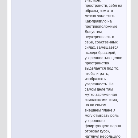
участков,
пространств, себя на
образы, чем это
можно заместить.
Как-правило на
противоположные.
Допустим,
неуверенность в
себе, собственных
силах, замещается
псевдо-бравадой,
уверенностью. целое
пространство
выделается под то,
чтобы играть,
изображать
уверенность. На
самом деле там
жутко заряженная
комплексами тема,
но на самом
внешнем плане я
могу отыграть роль
уверенного
флиртующего парня.
отрезал кусок,
натянул небольшую