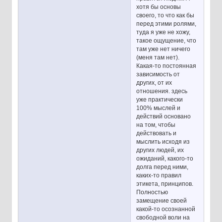
хотя бы основы
своего, то что как бы
перед этими ролями,
туда я уже не хожу,
такое ощущение, что
там уже нет ничего
(меня там нет).
Какая-то постоянная
зависимость от
других, от их
отношения. здесь
уже практически
100% мыслей и
действий основано
на том, чтобы
действовать и
мыслить исходя из
других людей, их
ожиданий, какого-то
долга перед ними,
каких-то правил
этикета, принципов.
Полностью
замещение своей
какой-то осознанной
свободной воли на