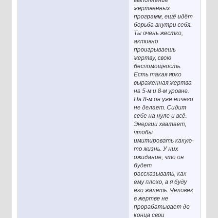
выполнение
жертвенных
программ, ещё идёт
борьба внутри себя.
Ты очень жестко,
активно
проигрываешь
жертву, свою
беспомощность.
Есть такая ярко
выраженная жертва
на 5-м и 8-м уровне.
На 8-м он уже ничего
не делает. Сидит
себе на нуле и всё.
Энергии хватает,
чтобы
имитировать какую-
то жизнь. У них
ожидание, что он
будет
рассказывать, как
ему плохо, а я буду
его жалеть. Человек
в жертве не
прорабатывает до
конца свои