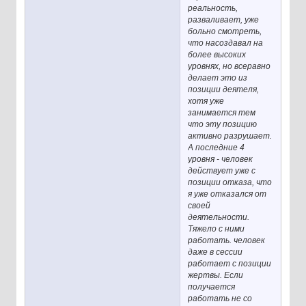
реальность,
разваливает, уже
больно смотреть,
что насоздавал на
более высоких
уровнях, но всеравно
делает это из
позиции деятеля,
хотя уже
занимается тем
что эту позицию
активно разрушает.
А последние 4
уровня - человек
действует уже с
позиции отказа, что
я уже отказался от
своей
деятельности.
Тяжело с ними
работать. человек
даже в сессии
работает с позиции
жертвы. Если
получается
работать не со