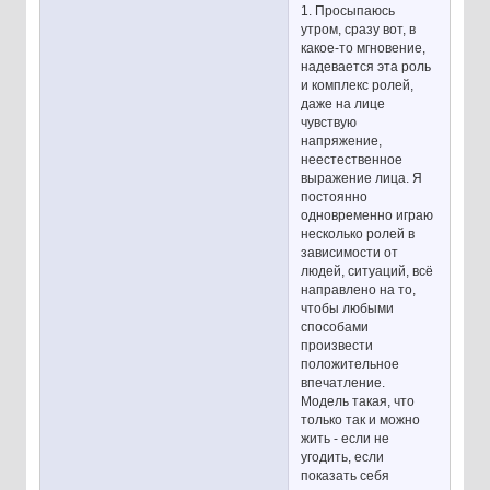
1. Просыпаюсь
утром, сразу вот, в
какое-то мгновение,
надевается эта роль
и комплекс ролей,
даже на лице
чувствую
напряжение,
неестественное
выражение лица. Я
постоянно
одновременно играю
несколько ролей в
зависимости от
людей, ситуаций, всё
направлено на то,
чтобы любыми
способами
произвести
положительное
впечатление.
Модель такая, что
только так и можно
жить - если не
угодить, если
показать себя