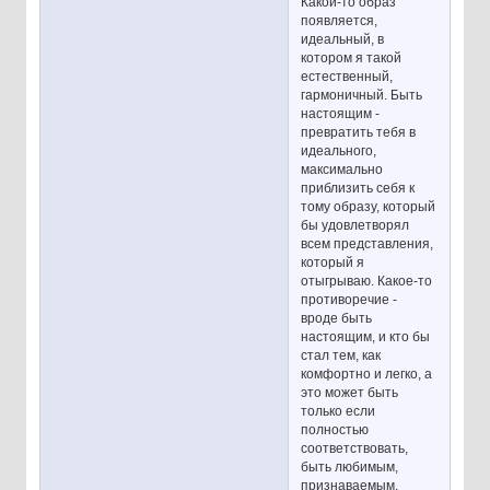
Какой-то образ
появляется,
идеальный, в
котором я такой
естественный,
гармоничный. Быть
настоящим -
превратить тебя в
идеального,
максимально
приблизить себя к
тому образу, который
бы удовлетворял
всем представления,
который я
отыгрываю. Какое-то
противоречие -
вроде быть
настоящим, и кто бы
стал тем, как
комфортно и легко, а
это может быть
только если
полностью
соответствовать,
быть любимым,
признаваемым,