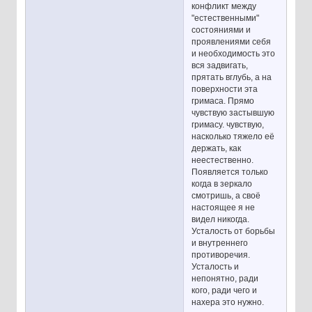
конфликт между
"естественными"
состояниями и
проявлениями себя
и необходимость это
вся задвигать,
прятать вглубь, а на
поверхности эта
гримаса. Прямо
чувствую застывшую
гримасу. чувствую,
насколько тяжело её
держать, как
неестественно.
Появляется только
когда в зеркало
смотришь, а своё
настоящее я не
видел никогда.
Усталость от борьбы
и внутреннего
противоречия.
Усталость и
непонятно, ради
кого, ради чего и
нахера это нужно.