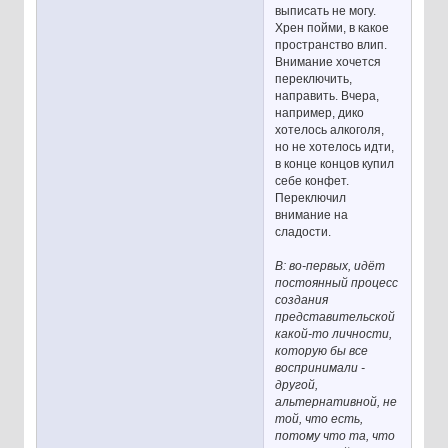
выписать не могу.
Хрен пойми, в какое
пространство влип.
Внимание хочется
переключить,
направить. Вчера,
например, дико
хотелось алкоголя,
но не хотелось идти,
в конце концов купил
себе конфет.
Переключил
внимание на
сладости.
В: во-первых, идёт
постоянный процесс
создания
представительской
какой-то личности,
которую бы все
воспринимали -
другой,
альтернативной, не
той, что есть,
потому что та, что