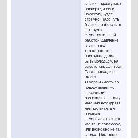
сессии подхожу как к
проверке, и если
налажаю, будет
стрёмно. Надо чуть
быстрее работать, я
затянул с
самостоятельной
работой. Давление
внутренних
тараканов, что я
постоянно должен
быть молодцом, на
высоте, справляться.
Тут же приходит в
голову
замороченность по
поводу людей - с
заказчиком
разговариваю, там у
него какая-то фраза
нейтральная, а я
начинаю
заморачиваться, как
что-то не так сказал,
или возможно не так
сделал. Постоянно