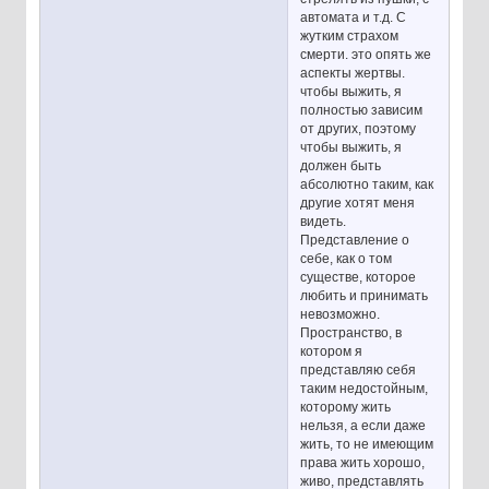
автомата и т.д. С
жутким страхом
смерти. это опять же
аспекты жертвы.
чтобы выжить, я
полностью зависим
от других, поэтому
чтобы выжить, я
должен быть
абсолютно таким, как
другие хотят меня
видеть.
Представление о
себе, как о том
существе, которое
любить и принимать
невозможно.
Пространство, в
котором я
представляю себя
таким недостойным,
которому жить
нельзя, а если даже
жить, то не имеющим
права жить хорошо,
живо, представлять