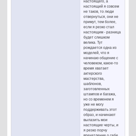
настоящего, а
настоящий я совсем
не таков, то люди
отвернуться, они не
примут, тем более,
если я резко стал
настоящим - разница
будет слишком
велика. Тут
рождается одна из
моделей, что я
начинаю общение с
человеком, какое-то
время хватает
актерского
мастерства,
шаблонов,
заготовленных
штампов и багажа,
но со временем я
уже не могу
поддерживать этот
образ, и начинают
вылазить мои
настоящие черты, и
я резко порчу
впечатление о себе