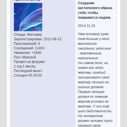
Создание
наглюченого образа
себя, чтобы
понравится людям.
2014.11.16
Чем человеку хуже,
Откуда:
Житомир
тем больше у него
Зарегистрирован
: 2011-08-13
магические
Приглашений:
0
Сообщений:
11463
ожидания, чудесные
Уважение:
+1600
- жертвенные,
Пол:
Мужской
нереальные.
Провел на форуме:
На самом деле, на
1 год 1 месяц
земле все люди
Последний визит:
жертвы, каждый
Сегодня 05:29:50
проигрывает свою
жертву, только на
разных уровнях.
Первые четыре
уровня по земным
меркам условно не
жертвы. У них ещё
цикл действия есть.
На четвертом
уровне человек тупо
херачит свою