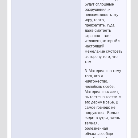
будут сплошные
разрушения, и
невозможность эту
игру, театр,
прекратить. Туда
даже смотреть
страшно - того
человека, который я
настоящий.
Нежелание смотреть
в сторону того, что
там.
3. Материал на тему
того, что я
ничтожество,
нелюбовь к себе.
Материал вылазит,
пытается вылезти, я
его держу в себе. В
самое говнецо не
погружаюсь. Болью
сидит внутри, очень
темная,
болезненная
область вообще