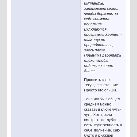
импланты,
затягивает сеанс,
чтобы держать на
себе внимание
подольше.
Включаются
программы жертвы -
там еще не
проработалось,
здесь плохо.
Привычка работать
плохо, чтобы
подольше сеанс
длился.
Проявить свое
текущее состояние.
Просто его опиши.
- оно как бы в общем-
среднем можно
сказать в ключе чуть-
чуть. Хотя, если
смотреть поглубже,
есть неуверенность в
себе, волнение. Как-
будто я к каждой