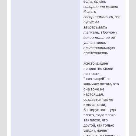
есть, другой
совершенно может
быть и
восприниматься, все
будут её
забрасывать
тапками. Поэтому
дикое желание её
уничтожить -
альтернативную
представить.
Жесточайшее
неприятие своей
личности,
"настоящей" - в
кавычках потому что
она тоже не
настоящая,
создается так же
имплантами,
блокируется - туда
плохо, сюда плохо.
Так плохо, что
другой, как только
увидит, начнёт
стрелять из пушки, с