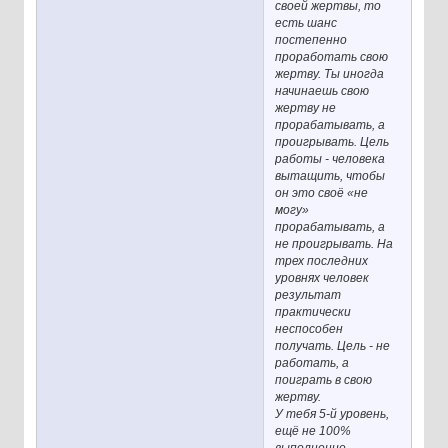
своей жертвы, то
есть шанс
постепенно
проработать свою
жертву. Ты иногда
начинаешь свою
жертву не
прорабатывать, а
проигрывать. Цель
работы - человека
вытащить, чтобы
он это своё «не
могу»
прорабатывать, а
не проигрывать. На
трех последних
уровнях человек
результат
практически
неспособен
получать. Цель - не
работать, а
поиграть в свою
жертву.
У тебя 5-й уровень,
ещё не 100%