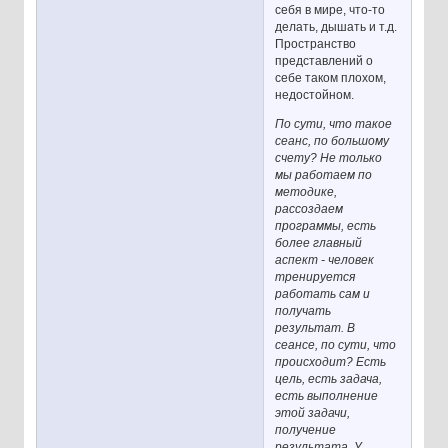
себя в мире, что-то
делать, дышать и т.д.
Пространство
представлений о
себе таком плохом,
недостойном.
По сути, что такое
сеанс, по большому
счету? Не только
мы работаем по
методике,
рассоздаем
программы, есть
более главный
аспект - человек
тренируется
работать сам и
получать
результат. В
сеансе, по сути, что
происходит? Есть
цель, есть задача,
есть выполнение
этой задачи,
получение
результата. У