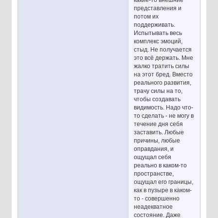
представления и
потом их
поддерживать.
Испытывать весь
комплекс эмоций,
стыд. Не получается
это всё держать. Мне
жалко тратить силы
на этот бред. Вместо
реального развития,
трачу силы на то,
чтобы создавать
видимость. Надо что-
то сделать - не могу в
течение дня себя
заставить. Любые
причины, любые
оправдания, и
ощущал себя
реально в каком-то
пространстве,
ощущал его границы,
как в пузыре в каком-
то - совершенно
неадекватное
состояние. Даже