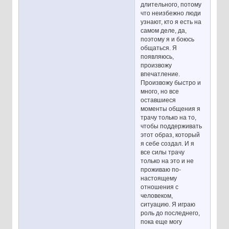
длительного, потому
что неизбежно люди
узнают, кто я есть на
самом деле, да,
поэтому я и боюсь
общаться. Я
появляюсь,
произвожу
впечатление.
Произвожу быстро и
много, но все
оставшиеся
моменты общения я
трачу только на то,
чтобы поддерживать
этот образ, который
я себе создал. И я
все силы трачу
только на это и не
проживаю по-
настоящему
отношения с
человеком,
ситуацию. Я играю
роль до последнего,
пока еще могу