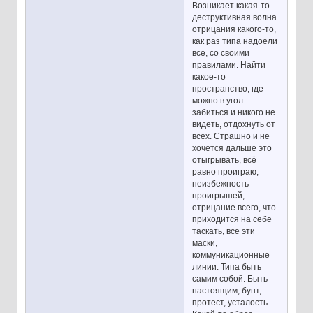
Возникает какая-то
деструктивная волна
отрицания какого-то,
как раз типа надоели
все, со своими
правилами. Найти
какое-то
пространство, где
можно в угол
забиться и никого не
видеть, отдохнуть от
всех. Страшно и не
хочется дальше это
отыгрывать, всё
равно проиграю,
неизбежность
проигрышей,
отрицание всего, что
приходится на себе
таскать, все эти
маски,
коммуникационные
линии. Типа быть
самим собой. Быть
настоящим, бунт,
протест, усталость.