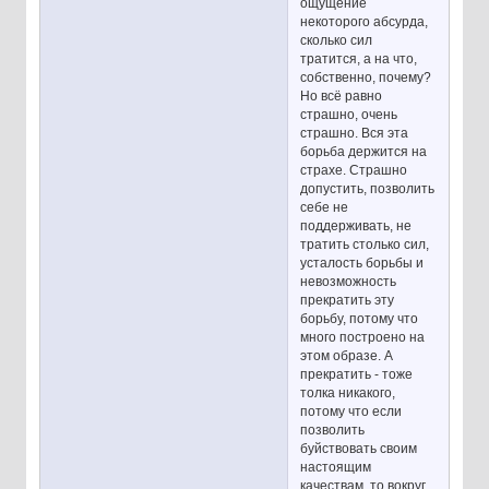
ощущение
некоторого абсурда,
сколько сил
тратится, а на что,
собственно, почему?
Но всё равно
страшно, очень
страшно. Вся эта
борьба держится на
страхе. Страшно
допустить, позволить
себе не
поддерживать, не
тратить столько сил,
усталость борьбы и
невозможность
прекратить эту
борьбу, потому что
много построено на
этом образе. А
прекратить - тоже
толка никакого,
потому что если
позволить
буйствовать своим
настоящим
качествам, то вокруг