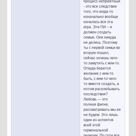
процесс неприятный
- это все следствие
того, что когда-то
изначально вообще
началась вся эта
игра. Эти ПИ – я
должен создать
семью. Они никуда
не делись. Поэтому
ты с первой семьи во
вторую пошел,
сейчас хочешь чего-
то замутить с кем-то.
Откуда берется
желание с кем-то
быть, с кем-то чего-
то вместе создать, а
потом расхлебывать
последствия?
Любовь — это
полная фигня,
рассматривать мы ее
не будем. Это лишь
один из аспектов
всей этой
гормональной
реакции. По сути все