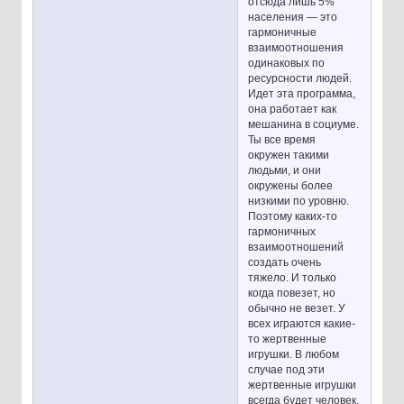
отсюда лишь 5%
населения — это
гармоничные
взаимоотношения
одинаковых по
ресурсности людей.
Идет эта программа,
она работает как
мешанина в социуме.
Ты все время
окружен такими
людьми, и они
окружены более
низкими по уровню.
Поэтому каких-то
гармоничных
взаимоотношений
создать очень
тяжело. И только
когда повезет, но
обычно не везет. У
всех играются какие-
то жертвенные
игрушки. В любом
случае под эти
жертвенные игрушки
всегда будет человек,