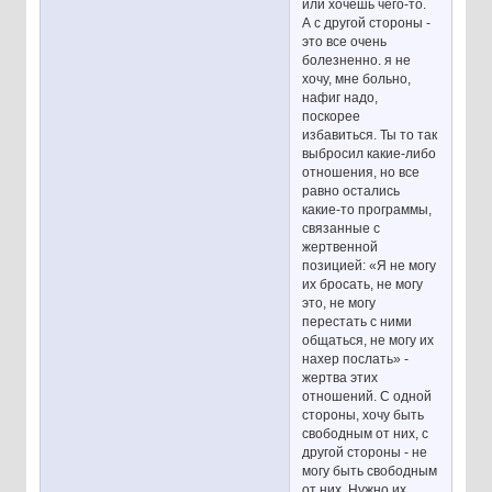
или хочешь чего-то.
А с другой стороны -
это все очень
болезненно. я не
хочу, мне больно,
нафиг надо,
поскорее
избавиться. Ты то так
выбросил какие-либо
отношения, но все
равно остались
какие-то программы,
связанные с
жертвенной
позицией: «Я не могу
их бросать, не могу
это, не могу
перестать с ними
общаться, не могу их
нахер послать» -
жертва этих
отношений. С одной
стороны, хочу быть
свободным от них, с
другой стороны - не
могу быть свободным
от них. Нужно их