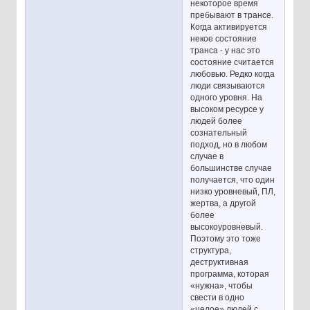
некоторое время
пребывают в трансе.
Когда активируется
некое состояние
транса - у нас это
состояние считается
любовью. Редко когда
люди связываются
одного уровня. На
высоком ресурсе у
людей более
сознательный
подход, но в любом
случае в
большинстве случае
получается, что один
низко уровневый, ПЛ,
жертва, а другой
более
высокоуровневый.
Поэтому это тоже
структура,
деструктивная
программа, которая
«нужна», чтобы
свести в одно
«целое» людей с