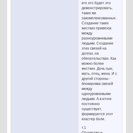
кто это будет это
демонстрировать,
таких же
закомплексованных.
Создание таких
жестких привязок
между
разноуровневыми
людьми. Создание
этих связей на
долгах, на
обязательствах. Как
можно более
жестких. Дочь сын,
мать, отец, жена. И с
другой стороны -
блокировка связей
между
одноуровневыми
людьми. А в итоге
постоянно
существует,
формируется этот
кластер боли.
т.1
Отцовство и