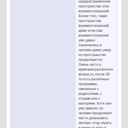
недорастраченном
пространстве этих
взаимоотношений.
Более того, такие
пространства
взаимоотношений,
даже если сам
взаимоотношения
уже давно
закончились и
человек давно умер,
но пространство
продолжается.
Очень часто у
мужичков различного
возраста, после 30-
ти есть различные
программы,
связанные с
родителями, с
отцами или с
матерями. Хотя они
уже умерли, но
человек продолжает
как-то доказывать
матери, отцу, играть
в какие-то игры и