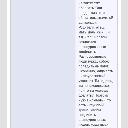
не так жестко
оборвать. Они
поддерживаются
обязательствами. «Я
должен…».
Родители, отец,
мать. дочь, сын… и
т.д. и т.п. А потом
создаются
разноуровневые
конфликты.
Разноуровневые
люди между собою
поладить не могут.
Особенно, когда есть
низкоуровневый
участник. Ты видишь,
ты понимаешь все,
но что ты можешь
сделать? Поэтому
нужна «любовь», то
есть – глубокий
транс - чтобы
соединить
разноуровневых
людей, когда люди