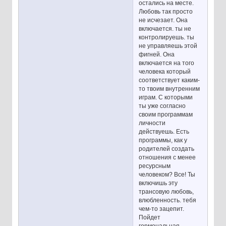
остались на месте.
Любовь так просто
не исчезает. Она
включается. ты не
контролируешь. ты
не управляешь этой
фигней. Она
включается на того
человека который
соответствует каким-
то твоим внутренним
играм. С которыми
ты уже согласно
своим программам
личности
действуешь. Есть
программы, как у
родителей создать
отношения с менее
ресурсным
человеком? Все! Ты
включишь эту
трансовую любовь,
влюбленность. тебя
чем-то зацепит.
Пойдет