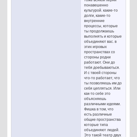
понавешенно
культурой. какие-то
долги, какие-то
внутренние
процессы, которые
ты продолжаешь
выполнять и которые
объединяют вас. в
этих игровых
пространствах со
стороны родни
работают. Они до
тебя доебываються.
И с твоей стороны
что-то работает, что
ты позволяешь им до
себя цепляться. Или
как-то себе это
объясняешь
различными идеями.
Фишка в том, что
есть различные
общие пространства
которые типа
объединяют людей.
Это такой театр двух