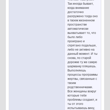
Так иногда бывает,
когда внимание
достаточно
разгружено тогда оно
в твоем жизненном
пространстве
автоматически
выхватывает то, что
было либо
проиграно и
спрятано подальше,
либо не активно на
данный момент. И ты
снова, по старой
дорожке ту же самую
шарманку пляшешь.
Выполняешь
процессы программы
жертвы, связанные с
твоим
родственничками.
Все женщины вокруг
которые тебе
проблемы создают, и
ты от этого
испытываешь вину,