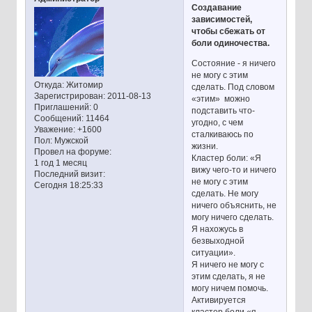
Создавание
зависимостей,
чтобы сбежать от
боли одиночества.
Состояние - я ничего
не могу с этим
Откуда:
Житомир
сделать. Под словом
Зарегистрирован
: 2011-08-13
«этим» можно
Приглашений:
0
подставить что-
Сообщений:
11464
угодно, с чем
Уважение:
+1600
сталкиваюсь по
Пол:
Мужской
жизни.
Провел на форуме:
Кластер боли: «Я
1 год 1 месяц
вижу чего-то и ничего
Последний визит:
не могу с этим
Сегодня 18:25:33
сделать. Не могу
ничего объяснить, не
могу ничего сделать.
Я нахожусь в
безвыходной
ситуации».
Я ничего не могу с
этим сделать, я не
могу ничем помочь.
Активируется