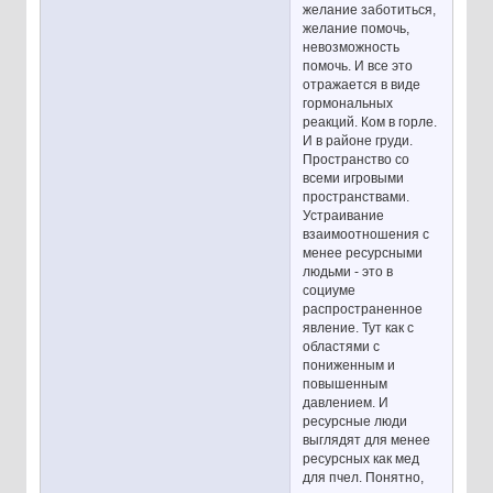
желание заботиться,
желание помочь,
невозможность
помочь. И все это
отражается в виде
гормональных
реакций. Ком в горле.
И в районе груди.
Пространство со
всеми игровыми
пространствами.
Устраивание
взаимоотношения с
менее ресурсными
людьми - это в
социуме
распространенное
явление. Тут как с
областями с
пониженным и
повышенным
давлением. И
ресурсные люди
выглядят для менее
ресурсных как мед
для пчел. Понятно,