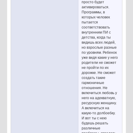
просто будет
активироваться.
Программы, в
которых человек
пытается
соответствовать
внутренним ПИ с
детства, когда ты
видишь всех людей,
но взрослые разные
по уровням. Ребенок
уже видя какие у него
родители не сможет
не пройти по их
дорожке. Не сможет
создать такие
гармоничные
отношения. Не
включиться любовь у
него на адекватную,
ресурсную женщину.
А включиться на
какую-то долбоебку.
И вот ты с нею
будешь решать
различные