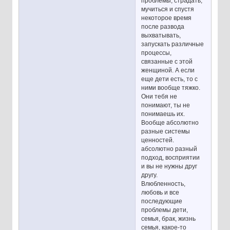
проблемы, страдать,
мучиться и спустя
некоторое время
после развода
выхватывать,
запускать различные
процессы,
связанные с этой
женщиной. А если
еще дети есть, то с
ними вообще тяжко.
Они тебя не
понимают, ты не
понимаешь их.
Вообще абсолютно
разные системы
ценностей.
абсолютно разный
подход, восприятии
и вы не нужны друг
другу.
Влюбленность,
любовь и все
последующие
проблемы дети,
семья, брак, жизнь
семья, какое-то