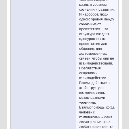
разным уровнем
сознания и развития.
И наоборот, люди
одного уровня между
собою имеют
препятствия. Эта
структура создает
одноуровневым
препятствия для
общения, для
долговременных
связей, чтобы они не
взаимодействовали.
Препятствия
общению и
взаимодействии.
Взаимодействие в
этой структуре
возможно лишь
между разными
уровнями.
Взаимопомощь, когда
человек с
комплексами «Меня
любят или меня не
любят» ищет кого-то,