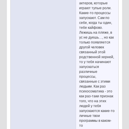
актеров, которые
играют тупые роли.
Какие-то процессы
запускают. Сам по
себе, когда ты один,
тебе кайфово.
Лежишь на пляже, в
ус не дуешь…, но как
только появляется
другой человек
связанный этой
родственной херней,
то у тебя начинают
запускаться
различные
процессы,
связанные с этими
людьми. Как раз
психосоматика - это
как раз-таки признак
того, что на этих
людей у тебя
запускаются какие-то
личные твои
программы в каком-
то