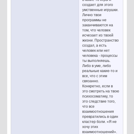
создает для этого
умственные игрушки.
Лично твои
программы не
заканчиваются на
том, что человек
исчезает из твоей
жизни. Пространство
создал, а есть
человек или нет
человека - процессы
ты выполняешь.
Либо в уме, либо
реальные какие-то и
все, что с этим
связанно.
Конкретно, если в
это смотреть на твою
психосоматику, то
это следствие того,
что все
взаимоотношения
превратились в один
кластер боли. «Я не
хочу этих
взаимоотношений».