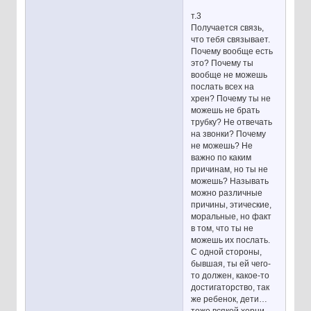
т.3
Получается связь,
что тебя связывает.
Почему вообще есть
это? Почему ты
вообще не можешь
послать всех на
хрен? Почему ты не
можешь не брать
трубку? Не отвечать
на звонки? Почему
не можешь? Не
важно по каким
причинам, но ты не
можешь? Называть
можно различные
причины, этические,
моральные, но факт
в том, что ты не
можешь их послать.
С одной стороны,
бывшая, ты ей чего-
то должен, какое-то
достигаторство, так
же ребенок, дети…
тоже всякой херни