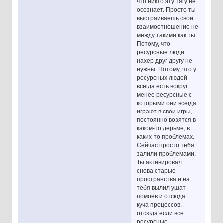
что никто эту тягу не
осознает. Просто ты
выстраиваешь свои
взаимоотношение не
между такими как ты.
Потому, что
ресурсные люди
нахер друг другу не
нужны. Потому, что у
ресурсных людей
всегда есть вокруг
менее ресурсные с
которыми они всегда
играют в свои игры,
постоянно возятся в
каком-то дерьме, в
каких-то проблемах.
Сейчас просто тебя
залили проблемами.
Ты активировал
снова старые
пространства и на
тебя вылил ушат
помоев и отсюда
куча процессов.
отсюда если все
ресурсные