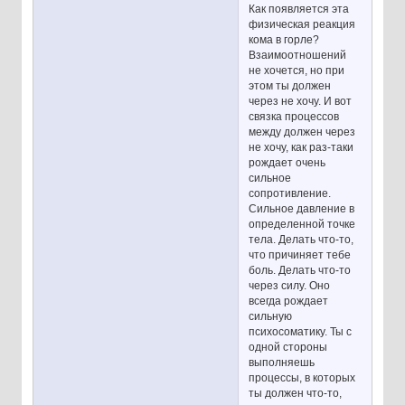
Как появляется эта
физическая реакция
кома в горле?
Взаимоотношений
не хочется, но при
этом ты должен
через не хочу. И вот
связка процессов
между должен через
не хочу, как раз-таки
рождает очень
сильное
сопротивление.
Сильное давление в
определенной точке
тела. Делать что-то,
что причиняет тебе
боль. Делать что-то
через силу. Оно
всегда рождает
сильную
психосоматику. Ты с
одной стороны
выполняешь
процессы, в которых
ты должен что-то,