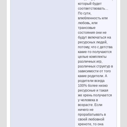
который будет
соответствовать…
По сути,
влюбленность или
любовь, или
трансовые
состояния они не
будут включаться на
ресурсных людей,
потому, что с детства
какие-то получаются
целые комплекты
различных игр,
различных структур в
зависимости от того
какие родители. А
родители всегда
100% более низко
ресурсные и такая
же хрень получается
у человека в
возрасте. Если
ничего не
прорабатывать в
своей любовной
хреноте, то она