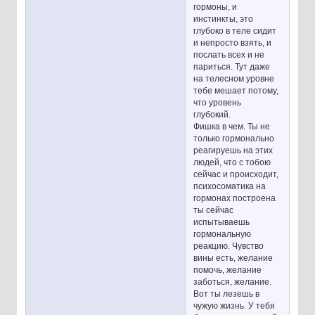
гормоны, и
инстинкты, это
глубоко в теле сидит
и непросто взять, и
послать всех и не
париться. Тут даже
на телесном уровне
тебе мешает потому,
что уровень
глубокий.
Фишка в чем. Ты не
только гормонально
реагируешь на этих
людей, что с тобою
сейчас и происходит,
психосоматика на
гормонах построена
ты сейчас
испытываешь
гормональную
реакцию. Чувство
вины есть, желание
помочь, желание
заботься, желание.
Вот ты лезешь в
чужую жизнь. У тебя