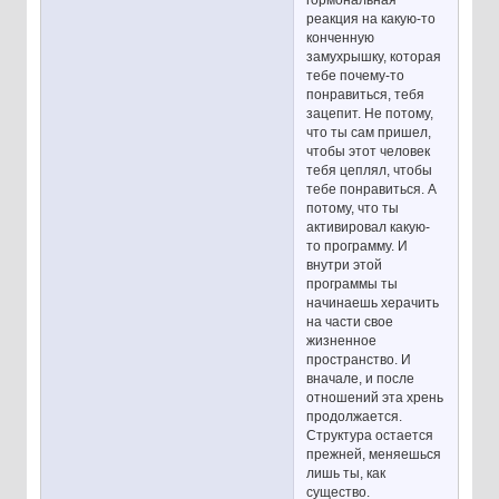
гормональная
реакция на какую-то
конченную
замухрышку, которая
тебе почему-то
понравиться, тебя
зацепит. Не потому,
что ты сам пришел,
чтобы этот человек
тебя цеплял, чтобы
тебе понравиться. А
потому, что ты
активировал какую-
то программу. И
внутри этой
программы ты
начинаешь херачить
на части свое
жизненное
пространство. И
вначале, и после
отношений эта хрень
продолжается.
Структура остается
прежней, меняешься
лишь ты, как
существо.