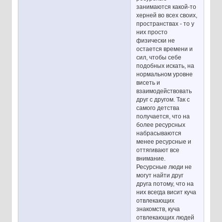
занимаются какой-то
херней во всех своих,
пространствах - то у
них просто
физически не
остается времени и
сил, чтобы себе
подобных искать, на
нормальном уровне
висеть и
взаимодействовать
друг с другом. Так с
самого детства
получается, что на
более ресурсных
набрасываются
менее ресурсные и
оттягивают все
внимание.
Ресурсные люди не
могут найти друг
друга потому, что на
них всегда висит куча
отвлекающих
знакомств, куча
отвлекающих людей