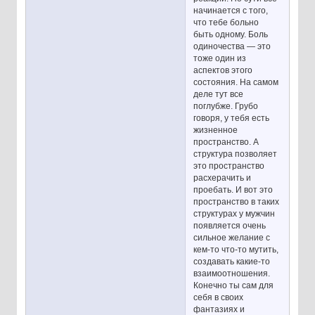
начинается с того,
что тебе больно
быть одному. Боль
одиночества — это
тоже один из
аспектов этого
состояния. На самом
деле тут все
поглубже. Грубо
говоря, у тебя есть
жизненное
пространство. А
структура позволяет
это пространство
расхерачить и
проебать. И вот это
пространство в таких
структурах у мужчин
появляется очень
сильное желание с
кем-то что-то мутить,
создавать какие-то
взаимоотношения.
Конечно ты сам для
себя в своих
фантазиях и