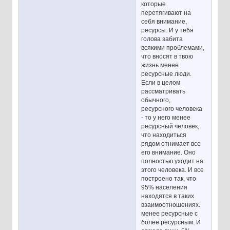
которые
перетягивают на
себя внимание,
ресурсы. И у тебя
голова забита
всякими проблемами,
что вносят в твою
жизнь менее
ресурсные люди.
Если в целом
рассматривать
обычного,
ресурсного человека
- то у него менее
ресурсный человек,
что находиться
рядом отнимает все
его внимание. Оно
полностью уходит на
этого человека. И все
построено так, что
95% населения
находятся в таких
взаимоотношениях.
менее ресурсные с
более ресурсным. И