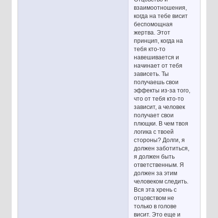
взаимоотношения,
когда на тебе висит
беспомощная
жертва. Этот
принцип, когда на
тебя кто-то
навешивается и
начинает от тебя
зависеть. Ты
получаешь свои
эффекты из-за того,
что от тебя кто-то
зависит, а человек
получает свои
плющки. В чем твоя
логика с твоей
стороны? Долги, я
должен заботиться,
я должен быть
ответственным. Я
должен за этим
человеком следить.
Вся эта хрень с
отцовством не
только в голове
висит. Это еще и