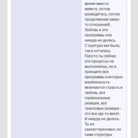
время вместе
живете, потом
разводитесь, потом
продолжение каких-
то отношений…
Любовь и эти
программы они
никуда не делись.
Структура как была,
так и осталась.
Просто ты сейчас
эти процессы не
выполняешь, но в
принципе все
программы в которых
влюбленность
включается страсть и
любовь, все
гормональные
реакции, все
трансовые реакции -
это все где-то висит.
И никуда не делось.
Ты их
закластеризовал, но
сами структуры