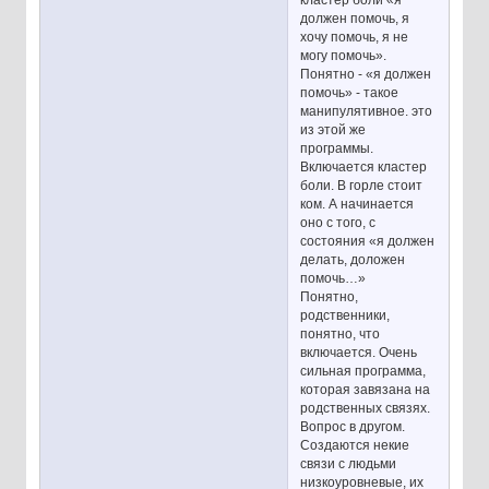
кластер боли «я
должен помочь, я
хочу помочь, я не
могу помочь».
Понятно - «я должен
помочь» - такое
манипулятивное. это
из этой же
программы.
Включается кластер
боли. В горле стоит
ком. А начинается
оно с того, с
состояния «я должен
делать, доложен
помочь…»
Понятно,
родственники,
понятно, что
включается. Очень
сильная программа,
которая завязана на
родственных связях.
Вопрос в другом.
Создаются некие
связи с людьми
низкоуровневые, их