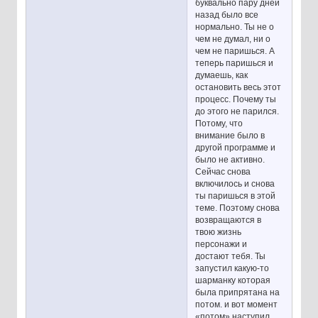
буквально пару дней
назад было все
нормально. Ты не о
чем не думал, ни о
чем не паришься. А
теперь паришься и
думаешь, как
остановить весь этот
процесс. Почему ты
до этого не парился.
Потому, что
внимание было в
другой программе и
было не активно.
Сейчас снова
включилось и снова
ты паришься в этой
теме. Поэтому снова
возвращаются в
твою жизнь
персонажи и
достают тебя. Ты
запустил какую-то
шарманку которая
была припрятана на
потом. и вот момент
«потом» наступил.