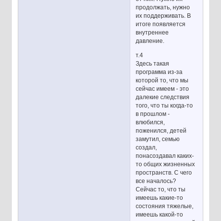
продолжать, нужно
их поддерживать. В
итоге появляется
внутреннее
давление.
т.4
Здесь такая
программа из-за
которой то, что мы
сейчас имеем - это
далекие следствия
того, что ты когда-то
в прошлом -
влюбился,
поженился, детей
замутил, семью
создал,
понасоздавал каких-
то общих жизненных
пространств. С чего
все началось?
Сейчас то, что ты
имеешь какие-то
состояния тяжелые,
имеешь какой-то