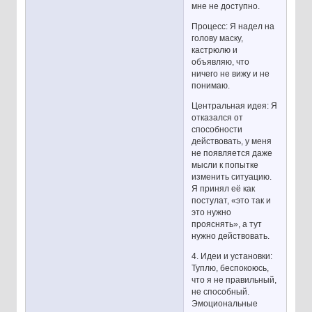
мне не доступно.
Процесс: Я надел на
голову маску,
кастрюлю и
объявляю, что
ничего не вижу и не
понимаю.
Центральная идея: Я
отказался от
способности
действовать, у меня
не появляется даже
мысли к попытке
изменить ситуацию.
Я принял её как
постулат, «это так и
это нужно
прояснять», а тут
нужно действовать.
4. Идеи и установки:
Туплю, беспокоюсь,
что я не правильный,
не способный.
Эмоциональные