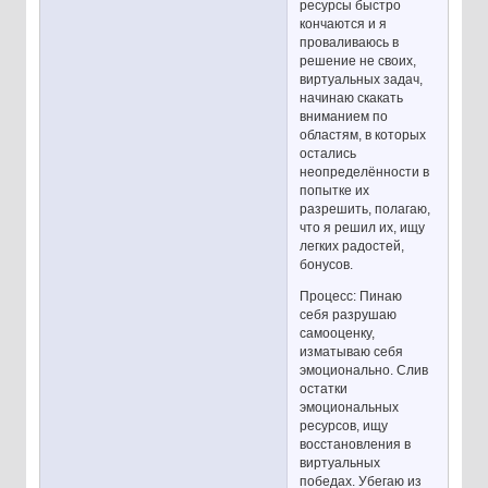
ресурсы быстро
кончаются и я
проваливаюсь в
решение не своих,
виртуальных задач,
начинаю скакать
вниманием по
областям, в которых
остались
неопределённости в
попытке их
разрешить, полагаю,
что я решил их, ищу
легких радостей,
бонусов.
Процесс: Пинаю
себя разрушаю
самооценку,
изматываю себя
эмоционально. Слив
остатки
эмоциональных
ресурсов, ищу
восстановления в
виртуальных
победах. Убегаю из