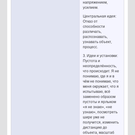
напряжением,
усилием.
Центральная идея:
Отказ от
способности
различать,
распознавать,
узнавать объект,
процесс.
3. Идеи и установки:
Пустота и
неопределённость,
что происходит. Я не
понимаю, где я и в
чём не понимаю, что
меня окружает, что я
испытываю, всё
заменено образом
пустоты и ярлыком
«я не знаю», «не
узнаю», посмотреть
шире уже не
получится, изменить
дистанцию до
объекта, масштаб