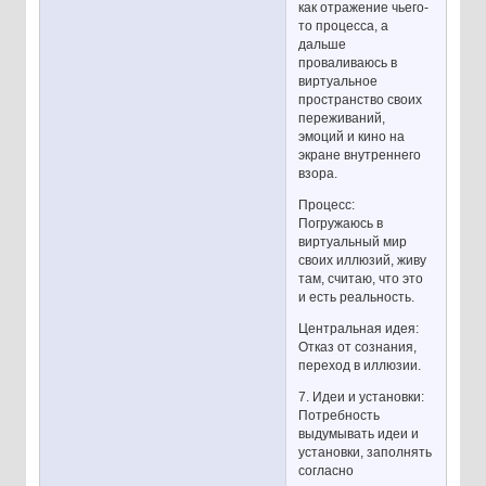
как отражение чьего-
то процесса, а
дальше
проваливаюсь в
виртуальное
пространство своих
переживаний,
эмоций и кино на
экране внутреннего
взора.
Процесс:
Погружаюсь в
виртуальный мир
своих иллюзий, живу
там, считаю, что это
и есть реальность.
Центральная идея:
Отказ от сознания,
переход в иллюзии.
7. Идеи и установки:
Потребность
выдумывать идеи и
установки, заполнять
согласно