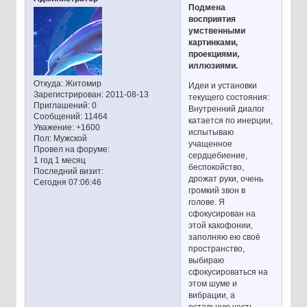
Подмена
восприятия
умственными
картинками,
проекциями,
иллюзиями.
Откуда:
Житомир
Идеи и установки
Зарегистрирован
: 2011-08-13
текущего состояния:
Приглашений:
0
Внутренний диалог
Сообщений:
11464
катается по инерции,
Уважение:
+1600
испытываю
Пол:
Мужской
учащенное
Провел на форуме:
сердцебиение,
1 год 1 месяц
беспокойство,
Последний визит:
дрожат руки, очень
Сегодня 07:06:46
громкий звон в
голове. Я
сфокусирован на
этой какофонии,
заполняю ею своё
пространство,
выбираю
сфокусироваться на
этом шуме и
вибрации, а