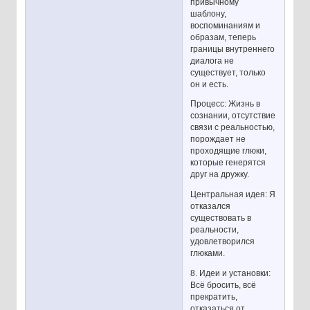
привычному
шаблону,
воспоминаниям и
образам, теперь
границы внутреннего
диалога не
существует, только
он и есть.
Процесс: Жизнь в
сознании, отсутствие
связи с реальностью,
порождает не
проходящие глюки,
которые генерятся
друг на дружку.
Центральная идея: Я
отказался
существовать в
реальности,
удовлетворился
глюками.
8. Идеи и установки:
Всё бросить, всё
прекратить,
отказаться от