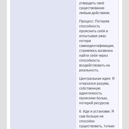
утвердить своё
существование
любым действием.
Процесс: Потеряв
способность
прояснить себя и
испытывая ужас
потери
самоидентификации,
стремлюсь косвенно
найти себя через
способность
воздействовать на
реальность.
Центральная идея: Я
отказался разума,
собственную
идентичность
проясняю болью,
потерей ресурсов.
6. Иде и установки: Я
сам больше не
способен
существовать, только