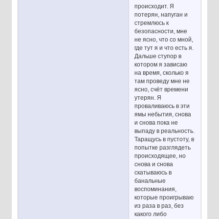
происходит. Я
потерян, напуган и
стремлюсь к
безопасности, мне
не ясно, что со мной,
где тут я и что есть я.
Дальше ступор в
котором я зависаю
на время, сколько я
там проведу мне не
ясно, счёт времени
утерян. Я
проваливаюсь в эти
ямы небытия, снова
и снова пока не
выпаду в реальность.
Таращусь в пустоту, в
попытке разглядеть
происходящее, но
снова и снова
скатываюсь в
банальные
воспоминания,
которые проигрываю
из раза в раз, без
какого либо