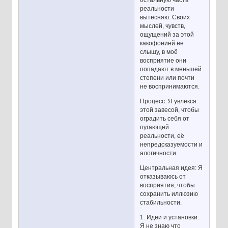
остальную часть
реальности
вытесняю. Своих
мыслей, чувств,
ощущений за этой
какофонией не
слышу, в моё
восприятие они
попадают в меньшей
степени или почти
не воспринимаются.
Процесс: Я увлекся
этой завесой, чтобы
оградить себя от
пугающей
реальности, её
непредсказуемости и
алогичности.
Центральная идея: Я
отказываюсь от
восприятия, чтобы
сохранить иллюзию
стабильности.
1. Идеи и установки:
Я не знаю что