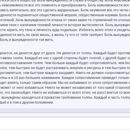
тноситься к обществу. Боль вынужденности служить обществу. Боль невозмо
 невозможности все это поменять и преобразовать. Боль невозможности все 
овать капитально, все это сделать кардинально. Боль неумения все это четко
ужденности подчиняться общественной морали, общественным нормам. Боль
отичной, боль вынужденности отказа от своих каких-то стремлений по отно
чием тени с наличием теневой личности которая вытесняется. Боль вынужденн
ти херить эту тень и личность куда подальше. Избегать всего этого и уходить
жденности жить не свою жизнь, а жизнь ту что от тебя требуют. Боль вынужде
Боль и вынужденности так жить.
денется, не денется друг от друга. Не денется от толпы. Каждый будет проти
тавлен толпе. Каждый из нас с одной стороны будет толпой, с другой будет 
отивопоставления толпе. Чем больше каждый будет сопротивляться, чем бол
лпе, тем быстрее он будет растрачивать энергию и ресурсы и тем быстрее п
ротивляться, тем быстрее каждого раздавят. Никто не должен сопротивлять
лпы и в 10 раз большее нажимание. Каждое сопротивление приведет только к 
дет влиять только таким образом. Мы не избавимся от этого сопротивления 
е может от него избавиться. Никто не может независимо от того какой стороной
го, что произойдет. Никто не избавиться от всего этого, не расстанется со в
ут вынуждены находиться в прижатии требовании толпы. Каждый и часть тол
ый и в том и другом положении.