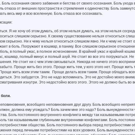
. Боль осознания своего забвения и бегства от своего осознания. Боль ухода
ль отказа от внешних пространств и стремления к одиночеству. Боль замкнуто
ать весь мир и всю вселенную. Боль отказа все осознавать.
ксации:
ться. Я не хочу об этом думать, об этом нельзя думать, на этом нельзя соср
оситься слишком серьезно. К своему существованию нельзя относиться слишко
ом серьезно. Ни к чему нельзя относиться слишком явно. Ни к чему не стоит
ает в боль. Погружают в кошмар, в панику. Все слишком серьезное отношение 
 боль, в полный ужас, в полное исчезновение. В крайний ужас и крайний кошм
с, кошмар, полный минус и полный ахуй. Не стоит во все это погружаться. Не 
шения. Не стоит ни с чем этим связываться. Никогда не ничего этого восприн
абыто. Проще жить без этого. Проще жить тем, у кого этого нет. Проще жить т
Проще жить всем этим таким. Проще делать всем таким. Проще обладать всем 
диться. Это забудется. Это не надо вспоминать. Это не достойно моего вним
ссматривания изнутри. Это недостойно всего этого. Этого не должно быть во вс
 боли.
еповиновения, всеобщего неповиновения друг другу. Боль всеобщего неприяти
олжен, должна ему угождать? Боль зачем мне это надо? Боль вынужденности ч
ства. Боль постоянного внутреннего конфликта между так называемыми пот
Боль так называемыми глубинными внутренними конфликтами. Боль постоян
 потребностями общества. Боль постоянного выбора перед потребностями о
ажения перед личными потребностями на всех уровнях. Боль вынужденности