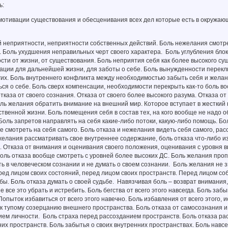
ь:
 мотивации существования и обесценивания всех дел которые есть в окружа
 неприятности, неприятности собственных действий. Боль нежелания смотре
. Боль ухудшения неправильных черт своего характера. Боль углубления блок
ости от жизни, от существования. Боль неприятия себя как более высокого су
ации для дальнейшей жизни, для заботы о себе. Боль вынужденности перекл
гих. Боль внутреннего конфликта между необходимостью забыть себя и жела
ся о себе. Боль сверх компенсации, необходимости перекрыть как-то боль в
отказа от своего сознания. Отказа от своего более высокого разума. Отказа о
ль желания обратить внимание на внешний мир. Которое вступает в жесткий 
твенной жизни. Боль помещения себя в состав тех, на кого вообще не надо 
 Боль запретов направлять на себя какие-либо потоки, какую-либо помощь. Б
е смотреть на себя самого. Боль отказа и нежелания видеть себя самого, ра
желания рассматривать свое внутреннее содержание, боль отказа что-либо из
 Отказа от внимания и оценивания своего положения, оценивания с уровня в
оль отказа вообще смотреть с уровней более высоких ДС. Боль желания проп
ь в человеческом сознании и не думать о своем сознании. Боль желания не з
ед лицом своих состояний, перед лицом своих пространств. Перед лицом со
бы. Боль отказа думать о своей судьбе. Навязчивая боль – возврат внимания,
 все это убрать и истребить. Боль бегства от всего этого навсегда. Боль заб
Попыток избавиться от всего этого навечно. Боль избавления от всего этого, и
к тупому созерцанию внешнего пространства. Боль отказа от самосознания 
ем личности. Боль страха перед рассозданием пространств. Боль отказа рас
них пространств. Боль забытья о своих внутренних пространствах. Боль навсе