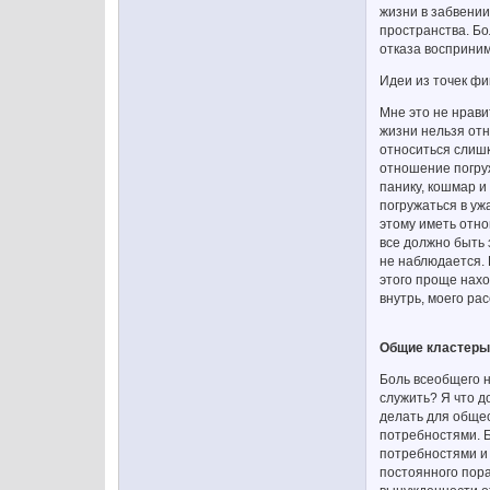
жизни в забвении
пространства. Бо
отказа восприним
Идеи из точек фи
Мне это не нрави
жизни нельзя отн
относиться слишк
отношение погруж
панику, кошмар и
погружаться в ужа
этому иметь отно
все должно быть з
не наблюдается. 
этого проще нахо
внутрь, моего ра
Общие кластеры
Боль всеобщего н
служить? Я что д
делать для обще
потребностями. 
потребностями и
постоянного пор