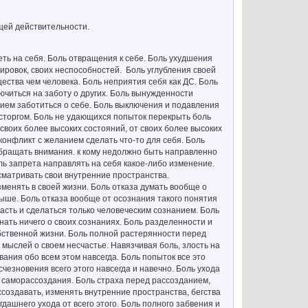
ющей действительности.
ть на себя. Боль отвращения к себе. Боль ухудшения
ировок, своих неспособностей. Боль углубления своей
щества чем человека. Боль неприятия себя как ДС. Боль
ючиться на заботу о других. Боль вынужденности
нием заботиться о себе. Боль выключения и подавления
осторгом. Боль не удающихся попыток перекрыть боль
т своих более высоких состояний, от своих более высоких
конфликт с желанием сделать что-то для себя. Боль
обращать внимания. к кому недолжно быть направленно
оль запрета направлять на себя какое-либо изменение.
ссматривать свои внутренние пространства.
менять в своей жизни. Боль отказа думать вообще о
ыше. Боль отказа вообще от осознания такого понятия
асть и сделаться только человеческим сознанием. Боль
нать ничего о своих сознаниях. Боль разделенности и
бственной жизни. Боль полной растерянности перед
 мыслей о своем несчастье. Навязчивая боль, злость на
ывания обо всем этом навсегда. Боль попыток все это
счезновения всего этого навсегда и навечно. Боль ухода
и саморассоздания. Боль страха перед рассозданием,
создавать, изменять внутренние пространства, бегства
гдашнего ухода от всего этого. Боль полного забвения и