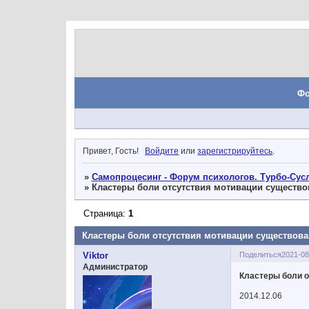
Ф
Привет, Гость!
Войдите
или
зарегистрируйтесь
.
»
Самопроцесинг - Форум психологов. Турбо-Сусл
»
Кластеры боли отсутствия мотивации существо
Страница:
1
Кластеры боли отсутствия мотивации существова
Поделиться
2021-08
Viktor
Администратор
Кластеры боли о
2014.12.06