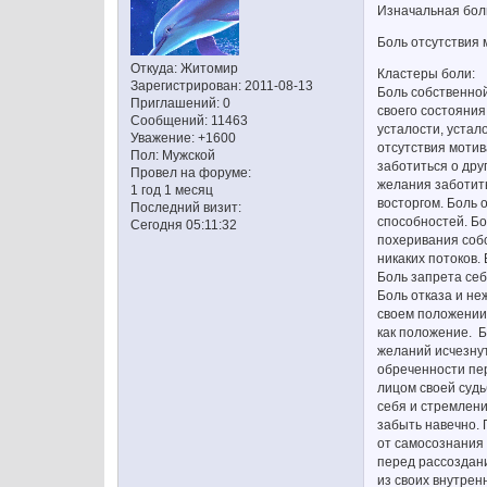
Изначальная бол
Боль отсутствия
Откуда:
Житомир
Кластеры боли:
Зарегистрирован
: 2011-08-13
Боль собственной
Приглашений:
0
своего состояния
Сообщений:
11463
усталости, устал
Уважение:
+1600
отсутствия мотив
Пол:
Мужской
заботиться о дру
Провел на форуме:
желания заботить
1 год 1 месяц
восторгом. Боль 
Последний визит:
способностей. Бо
Сегодня 05:11:32
похеривания собс
никаких потоков.
Боль запрета себ
Боль отказа и не
своем положении.
как положение. Б
желаний исчезнут
обреченности пер
лицом своей судь
себя и стремление
забыть навечно. 
от самосознания 
перед рассоздани
из своих внутрен