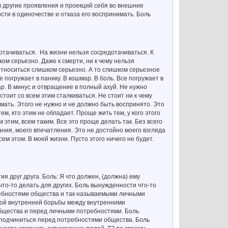
 в другие проявления и проекций себя во внешние
сти в одиночестве и отказа его воспринимать. Боль
едотачиваться. На жизни нельзя сосредотачиваться. К
м серьезно. Даже к смерти, ни к чему нельзя
 относиться слишком серьезно. А то слишком серьезное
погружает в панику. В кошмар. В боль. Все погружает в
ар. В минус и отвращение в полный ахуй. Не нужно
стоит со всем этим сталкиваться. Не стоит ни к чему
имать. Этого не нужно и не должно быть воспринято. Это
ем, кто этим не обладает. Проще жить тем, у кого этого
этим, всем таким. Все это проще делать так. Без всего
ания, моего впечатления. Это не достойно моего взгляда
ем этом. В моей жизни. Пусто этого ничего не будет.
я друг друга. Боль: Я что должен, (должна) ему
то-то делать для других. Боль вынужденности что-то
ребностями общества и так называемыми личными
ной внутренней борьбы между внутренними
бщества и перед личными потребностями. Боль
 подчиниться перед потребностями общества. Боль