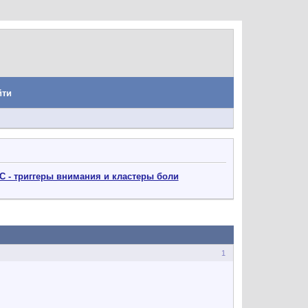
йти
С - триггеры внимания и кластеры боли
1