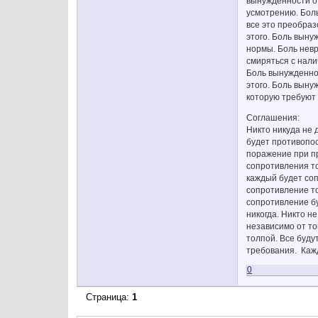
вынужденности о
усмотрению. Боль
все это преобраз
этого. Боль вын
нормы. Боль невр
смиряться с нали
Боль вынужденнос
этого. Боль выну
которую требуют 
Соглашения:
Никто никуда не 
будет противопос
поражение при пр
сопротивления то
каждый будет соп
сопротивление то
сопротивление бу
никогда. Никто н
независимо от то
толпой. Все буд
требования. Кажд
0
Страница:
1