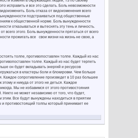
жности изменить окружающих людей, ТЗ по своему
это исправить и все это сделать. Боль невозможности
 видоизменить. Боль отказа от видоизменения всего
 вынужденности подстраиваться под общественные
шениям к общественной норме. Боль вынужденности
ости отказываться и вытеснять эту тень и личность.
 от всего этого. Боль вынужденности прятаться от всего
нности прожигать все свои жизни на жизнь не свою, а
востоять толпе, противопоставлен толпе. Каждый из нас
противопоставлен толпе. Каждый из нас будет терпеть
ьше он будет вкладывать энергий и ресурсов
огружаться в кластеры боли и блокировки. Чем больше
ся. Каждое сопротивление произведет в 10 раз большее
этому и никуда от этого не деться. Каждое
никогда. Мы не избавимся от этого противостояния
. Никто не может независимо от того, что будет,
сем этим. Все будут вынуждены находиться в приятии
пы и противостоящий толпы который принимает ее