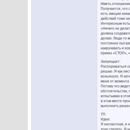
Иметь отношении 
Получается, что 
есть эмоции ника
действий тоже не
Интересным есть 
«Ничего не делат
должна создавать
делаю. Люди то 
постоянно пытаюс
накручивать и из
приказ «СТОП», «
Запрещает:
Распоряжаться св
решаю. Я как лис
колыхнуло. Я акт
меня от момента 
Потому что видет
обстоятельства, 
испытываю в этом
в этом месте про
выполнить решени
ТП.
Идеи:
Я несчастная, я 
хочу сделать. Я 