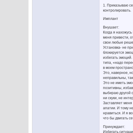
1. Приказываю се
контролировать.
Имплант
Внушает:
Когда я нахожусь
меня привести, о
свои любые реше
Установка- не пр
блокируется эмоц
избегать эмоций.
типа, «надо пере
в моем пространс
Это, наверное, н
неправильны, так
Это не иметь эм
позитивны, избав
выбираю другой с
ни скуки, не инте
Заставляет меня 
апатии. И тому н
нравиться. И я в
что бы двигать се
Принуждает:
Избегать ситуации