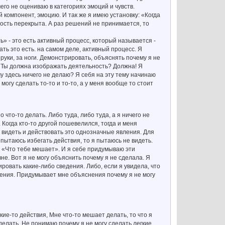
го не оцениваю в категориях эмоций и чувств.
 компонент, эмоцию. И так же я имею установку: «Когда
ость перекрыта. А раз решений не принимается, то
» - это есть активный процесс, который называется -
ть это есть. на самом деле, активный процесс. Я
руки, за ноги. Демонстрировать, объяснять почему я не
! Ты должна изображать деятельность? Должна! Я
у здесь ничего не делаю? Я себя на эту тему начинаю
огу сделать то-то и то-то, а у меня вообще то стоит
то-то делать. Либо туда, либо туда, а я ничего не
 Когда кто-то другой пошевелился, тогда и меня
 видеть и действовать это однозначные явления. Для
пытаюсь избегать действия, то я пытаюсь не видеть.
го «Что тебе мешает». И я себе придумываю эти
е. Вот я не могу объяснить почему я не сделала. Я
ровать какие-либо сведения. Либо, если я увидела, что
шения. Придумывает мне объяснения почему я не могу
кие-то действия, Мне что-то мешает делать, то что я
делать. Не понимаю почему я не могу сделать легкие