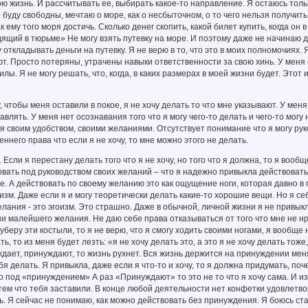
ю жизнь. И рассчитывать ее, выбирать какое-то направление. Я остаюсь толь
то буду свободны, мечтаю о море, как о несбыточном, о то чего нельзя получ
 ему того моря достичь. Сколько денег скопить, какой билет купить, когда он в
идящий в тюрьме» Не могу взять путевку на море. И поэтому даже не начинаю д
 откладывать деньги на путевку. Я не верю в то, что это в моих полномочиях. 
т. Просто потеряны, утрачены навыки ответственности за свою хинь. У меня
силы. Я не могу решать, что, когда, в каких размерах в моей жизни будет. Эт
, чтобы меня оставили в покое, я не хочу делать то что мне указывают. У меня
авлять. У меня нет осознавания того что я могу чего-то делать и чего-то могу
я своим удобством, своими желаниями. Отсутствует понимание что я могу ру
ннего права что если я не хочу, то мне можно этого не делать.
 Если я перестану делать того что я не хочу, но того что я должна, то я вооб
вать под руководством своих желаний – что я надежно привыкла действоват
. А действовать по своему желанию это как ощущение ноги, которая давно в г
изм. Даже если я и могу теоретически делать какие-то хорошие вещи. Но я себ
желания - это эгоизм. Это страшно. Даже в обычной, личной жизни я не привык
и малейшего желания. Не даю себе права отказываться от того что мне не нра
 уберу эти костыли, то я не верю, что я смогу ходить своими ногами, я вообще
ь, то из меня будет лезть: «я не хочу делать это, а это я не хочу делать тоже,
дает, принуждают, то жизнь рухнет. Вся жизнь держится на принуждении мен
бя делать. Я привыкла, даже если я что-то и хочу, то я должна придумать, п
 под «принуждением» А раз «Принуждают» то это не то что я хочу сама. И из
ем что тебя заставили. В конце любой деятельности нет конфетки удовлетво
ь. Я сейчас не понимаю, как можно действовать без принуждения. Я боюсь ста