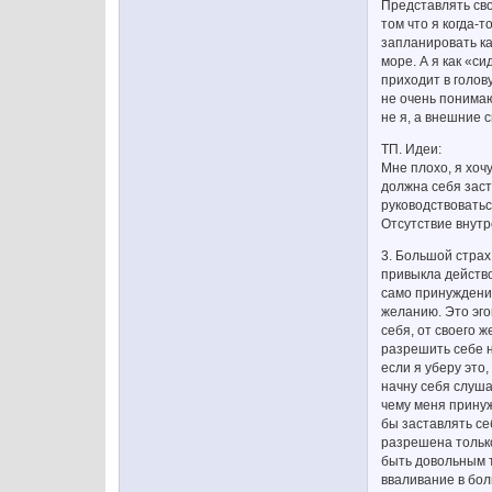
Представлять сво
том что я когда-
запланировать как
море. А я как «с
приходит в голову
не очень понимаю
не я, а внешние 
ТП. Идеи:
Мне плохо, я хочу
должна себя заст
руководствоватьс
Отсутствие внутре
3. Большой страх.
привыкла действо
само принуждение
желанию. Это эго
себя, от своего 
разрешить себе н
если я уберу это,
начну себя слушат
чему меня принуж
бы заставлять се
разрешена только
быть довольным т
вваливание в бол