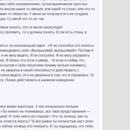
каких-либо направлениях, путем выключения простых
 внутри какая то эмоция, или какой-то страх, или что-то
аких-то областях. У меня не получается я не создана
ии. Со мной что-то не так.
олжна понять, что со мною происходит.
у проявить, то я должна понять. Если есть стена, в
онять» но изначальная идея - «Я не способна это понять»
И командовать себе «Выпрыгивай, выпрыгивай!» Потому я
я не могу видеть. Я не способна. Я не могу управлять
ня. Я боюсь что если я увижу… И если я пойму, что
этим соусом я себе объясняю почему нельзя понимать,
же не уверена в своей способности действовать с
бна видеть. И я не уверенна в том, что я справлюсь. То
ться. Лучше действовать в наивном неведении.
се вокруг взрослые. У них изначально больше
: «Ты ничего не понимаешь, все твои представления —
кой. И тебя никто не слушает. Что ты хочешь, как ты
бе хочется играть? То все равно ты полностью наст роен
о сейчас хочешь это поиграть. И ты ощущаешь, что тебя,