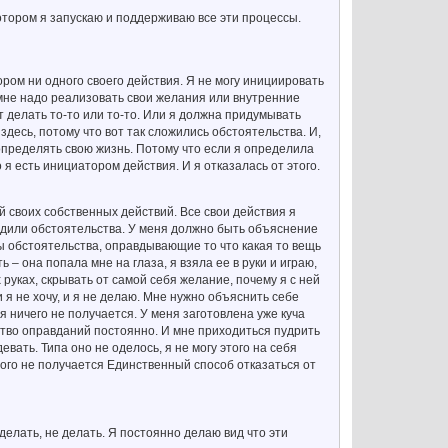
отором я запускаю и поддерживаю все эти процессы.
ором ни одного своего действия. Я не могу инициировать
 мне надо реализовать свои желания или внутренние
т делать то-то или то-то. Или я должна придумывать
 здесь, потому что вот так сложились обстоятельства. И,
а определять свою жизнь. Потому что если я определила
 я есть инициатором действия. И я отказалась от этого.
ой своих собственных действий. Все свои действия я
удили обстоятельства. У меня должно быть объяснение
ы обстоятельства, оправдывающие то что какая то вещь
 – она попала мне на глаза, я взяла ее в руки и играю,
 руках, скрывать от самой себя желание, почему я с ней
и я не хочу, и я не делаю. Мне нужно объяснить себе
ня ничего не получается. У меня заготовлена уже куча
ство оправданий постоянно. И мне приходиться пудрить
евать. Типа оно не оделось, я не могу этого на себя
 этого не получается Единственный способ отказаться от
делать, не делать. Я постоянно делаю вид что эти