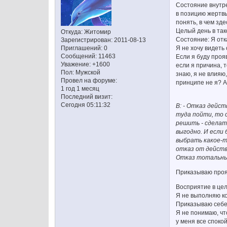
Состояние внутре
в позицию жертвы
понять, в чем зд
Целый день в так
Откуда:
Житомир
Состояние: Я отк
Зарегистрирован
: 2011-08-13
Я не хочу видеть
Приглашений:
0
Сообщений:
11463
Если я буду проя
Уважение:
+1600
если я причина, т
Пол:
Мужской
знаю, я не влияю,
Провел на форуме:
принципе не я? А 
1 год 1 месяц
Последний визит:
Сегодня 05:11:32
В: - Отказ дейс
туда пойти, то 
решить - сделат
выгодно. И если
выбрать какое-то
отказ от действ
Отказ тотальны
Приказываю прояв
Восприятие в це
Я не выполняю ко
Приказываю себе 
Я не понимаю, чт
у меня все споко