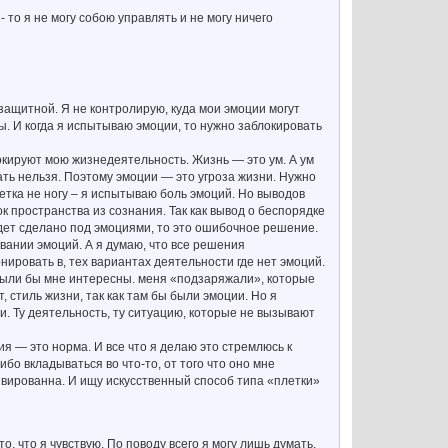
 то я не могу собою управлять и не могу ничего
ззащитной. Я не контролирую, куда мои эмоции могут
ы. И когда я испытываю эмоции, то нужно заблокировать
локируют мою жизнедеятельность. Жизнь — это ум. А ум
ть нельзя. Поэтому эмоции — это угроза жизни. Нужно
етка не ногу – я испытываю боль эмоций. Но выводов
к пространства из сознания. Так как вывод о беспорядке
дет сделано под эмоциями, то это ошибочное решение.
вании эмоций. А я думаю, что все решения
нировать в, тех вариантах деятельности где нет эмоций.
были бы мне интересны. меня «подзаряжали», которые
, стиль жизни, так как там бы были эмоции. Но я
ии. Ту деятельность, ту ситуацию, которые не вызывают
я — это норма. И все что я делаю это стремлюсь к
ибо вкладываться во что-то, от того что оно мне
тивированна. И ищу искусственный способ типа «плетки»
о, что я чувствую. По поводу всего я могу лишь думать.