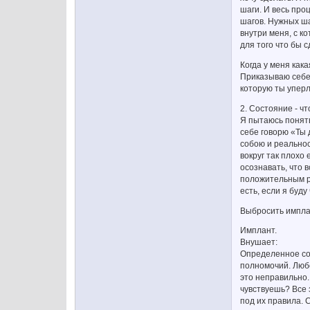
шаги. И весь про
шагов. Нужных ша
внутри меня, с к
для того что бы 
Когда у меня как
Приказываю себе 
которую ты уперла
2. Состояние - ч
Я пытаюсь понять
себе говорю «Ты 
собою и реальнос
вокруг так плохо 
осознавать, что в
положительным ре
есть, если я буду
Выбросить импла
Имплант.
Внушает:
Определенное сос
полномочий. Любо
это неправильно.
чувствуешь? Все 
под их правила. 