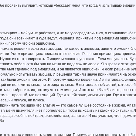
бе проявить имплант, который убеждает меня, что когда я испытываю эмоции -
 в эмоциях – мой ум не работает, я не могу сосредоточиться, я становлюсь бе
ткуда они возникают и куда ведут. Решения, принятые под эмоциями ошибочн
нии, потому что они ошибочны.
инимать решений если есть эмоции. Так как есть иллюзии, идея что эмоции б
иями. Умом при эмоциях пользоваться нельзя. Решения при эмоциях принима
 Нужно их контролировать. Эмоции мешают и угрожают. Если мне упала табур
ставить мебель что бы она на меня не падала» не делаю. Я вырезаю этот кусо
тве был сделано под эмоциями, и он является ошибочен. И если решение бу
ормально испытывать эмоции. И решения так или иначе принимаются на осно
 как были эмоции при этом. И поэтому никаких решений. И я пытаюсь функцио
оций ни положительных, ни отрицательных. Я пытаюсь от областей, которые 
иться, выбросить их, потому что там эмоции. И хотя мне был бы интересен тот
тиль – пресный, где нет эмоций. Где я в нейтрале, демотивации. Где я в апат
реса, ни минуса, ни плюса.
принимать позицию что апатия — это самое лучшее состояние в жизни. Апати
ет у меня движителя, нет пропеллера, чтобы выходить из какой-то ситуации. Л
озвращаю себя в нейтрал, в спокойствие, в апатию. И получается, что я демо
бя.
, в которых у меня есть какие-то эмоции. Принуждает меня скрывать от себя т