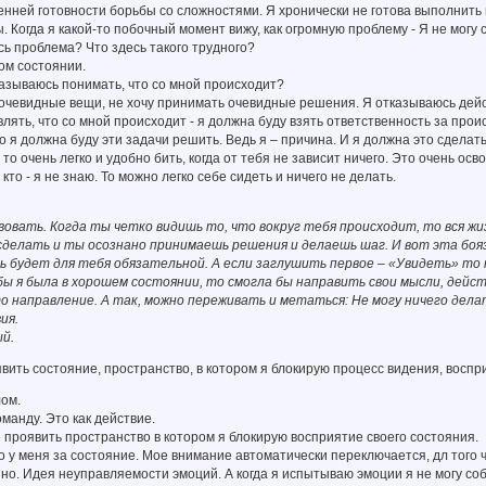
нней готовности борьбы со сложностями. Я хронически не готова выполнить
. Когда я какой-то побочный момент вижу, как огромную проблему - Я не могу 
есь проблема? Что здесь такого трудного?
ом состоянии.
азываюсь понимать, что со мной происходит?
 очевидные вещи, не хочу принимать очевидные решения. Я отказываюсь дейс
влять, что со мной происходит - я должна буду взять ответственность за прои
о я должна буду эти задачи решить. Ведь я – причина. И я должна это сделать
 то очень легко и удобно бить, когда от тебя не зависит ничего. Это очень ос
кто - я не знаю. То можно легко себе сидеть и ничего не делать.
твовать. Когда ты четко видишь то, что вокруг тебя происходит, то вся ж
сделать и ты осознано принимаешь решения и делаешь шаг. И вот эта боязн
ь будет для тебя обязательной. А если заглушить первое – «Увидеть» то 
 бы я была в хорошем состоянии, то смогла бы направить свои мысли, дейс
 направление. А так, можно переживать и метаться: Не могу ничего делать
ия.
й.
ить состояние, пространство, в котором я блокирую процесс видения, воспр
лом.
манду. Это как действие.
проявить пространство в котором я блокирую восприятие своего состояния.
о у меня за состояние. Мое внимание автоматически переключается, дл того 
йно. Идея неуправляемости эмоций. А когда я испытываю эмоции я не могу со