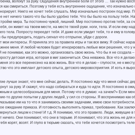
ебенка, волокут за руку. Ощущения внутренней боли от этого … Так нужно восп
ся как смириться. Поэтому у тебя есть внутреннее ощущение, что изначально 
норирует. Никто не хочет тебя слушать. Мир изначально построен под мир. П
ре нет ничего такого что бы было удобно тебе. Что бы было на пользу тебя. Н
тройке мира. Ты постоянно чужой, лишний. Мир постоянно против тебя, за сч
ебя, он живет на твоем месте, на месте твоей руки. ноги, тела. И если ему на
его тела. Попросту переедет тебя. И даже если увидит тебя, то и ему в голо
я бы предупредить, подать сигнал что отпрыгни, уйди с дороги.
 мои интересы. Я приняла это за правила игры и так все вижу. Я сейчас нар
жнее меня. И любой человек будет игнорировать любые мои решения, что у н
 не понимаю, как это можно, организовать свою жизнь. Что бы я не создала –
росту детская игра, которая в миг закончиться. Она неважна. Все что я делаю 
У меня это все перенесено на всю жизнь. Все что я делаю – глупости, не к ме
тво что это имплант детского опыта, детского мировосприятия. И хоть я выр
гие лучше знают, что мне сейчас делать. Я постоянно жду что меня сейчас дерн
рнут за руку. И скажут, что надо собираться и куда то идти. Я постоянно в ож
ажным и целесообразным для меня. Потому что я думаю: «а зачем?» Если меня
кие-то другие попытки у других людей, у сил со стороны. Я воспринимаю как 
указываю им на то что я занимаюсь своими задачами, имею свои потребности. 
ое ожидание приказа. И готовность выполнять приказ, требование. Как заклю
вернуться лицом к стене! И т.д. Я понимаю, что это правило. Люди, живущие в
т ничего. Они понимают, что они в тюрьме. И понимают, что эта жизнь не для 
ебя корят, возят. И глупо в тюрьме сказать, что тебе хочется посмотреть теле