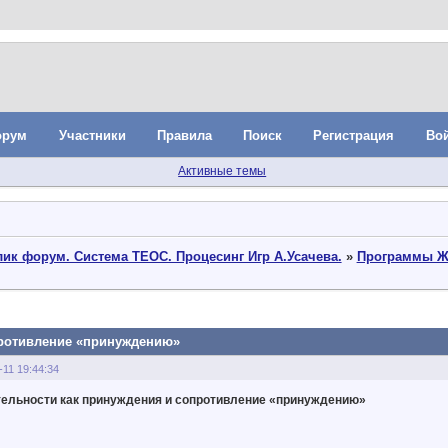
орум
Участники
Правила
Поиск
Регистрация
Во
Активные темы
ик форум. Система ТЕОС. Процесинг Игр А.Усачева.
»
Программы Ж
противление «принуждению»
-11 19:44:34
тельности как принуждения и сопротивление «принуждению»