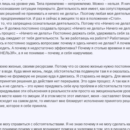
лишь на уровне ума. Типа приемлемо – неприемлемо. Можно – нельзя. Я ниче
осознавание ситуации перекрыто. Деятельность моя имеет, как сопутствующий
ких решений не принимать и ничего не делать». Поэтому любая моя деятельн
 предпринимается. И раз я сейчас в эмоциях то все в положении «Стоп».
то, что запрещена сознательная деятельность. Потому что «Ничего не делать
ь» Я должна постоянно создавать процесс «Ничего не делать» Ничего не дела
 процесс – «Ничего не делать» Постоянно держать себя, удерживать себя за 
ведь ожидают от тебя деятельности. Ты же работаешь на работе? Работаешь
ь и постоянно задаюсь вопросами: почему я здесь ничего не делаю? А почем
водить. А почему я недостаточно эффективна? Почему я столько времени я не м
НЕЛЬЗЯ», а я не понимаю – почему, и себя накручиваю.
оею жизнью, своими ресурсами. Потому что со своею жизнью нужно постоянно ч
т в воде. Куда меня жизнь, люди, обстоятельства подвинули там я и оказалась.
ивно не формирую не решаю куда я двигаюсь. Я стараюсь не видеть. Для меня
принятия решения до действия нет перерывов. Это один процесс. А так как я 
ь и не сделать – это нужно придумать себе кучу проблем и обстоятельств то
придумываю эти объяснения в реальности или просто на эмоциональном уровн
 месте какие-то эмоции. И в этом месте этот имплант, меня –заставляет блоки
исходит на самом деле, то имплант мне блокирует исполнение принятого ре
е, которое я себе приняла.
не могу справиться с обстоятельствами. Я не знаю почему я не могу сделать ка
не понимаю почему у меня возникают помехи и задержки в том, что я решила с