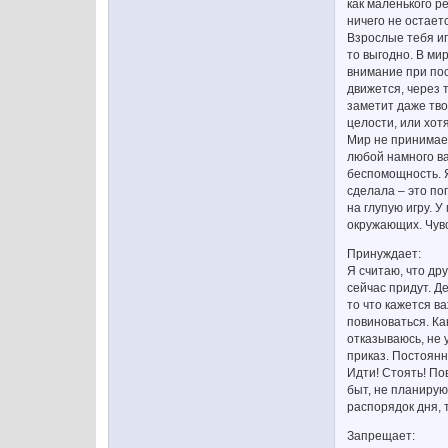
как маленького р
ничего не остает
Взрослые тебя иг
то выгодно. В ми
внимание при пос
движется, через т
заметит даже тво
целости, или хот
Мир не принимает
любой намного ва
беспомощность. Я
сделала – это поп
на глупую игру. 
окружающих. Чувс
Принуждает:
Я считаю, что дру
сейчас придут. Де
то что кажется в
повиноваться. Ка
отказываюсь, не 
приказ. Постоянн
Идти! Стоять! По
быт, не планирую
распорядок дня, т
Запрещает: