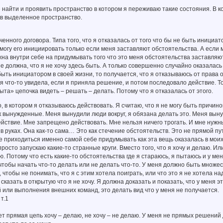
найти и проявить пространство в котором я переживаю такие состояния. В к
 в выделенное пространство.
нного договора. Типа того, что я отказалась от того что бы не быть инициат
 могу его инициировать только если меня заставляют обстоятельства. А если
жна внутри себе на придумывать того что это меня обстоятельства заставляю
не должна, что я не хочу здесь быть. А только совершенно случайно оказалась
у быть инициатором в своей жизни, то получается, что я отказываюсь от прав
 я что-то увидела, если я приняла решение, и потом последовало действие. То
ыта» цепочка видеть – решать – делать. Потому что я отказалась от этого.
, в котором я отказываюсь действовать. Я считаю, что я не могу быть причин
 вынужденные. Меня вынудили люди вокруг, я обязана делать это. Меня вын
йствие. Мне запрещено действовать. Мне нельзя ничего трогать. И мне нужн
в руках. Она как-то сама… Это как стечение обстоятельств. Это не прямой путь
не приходиться именно самой себе придумывать как эта вещь оказалась в моих
просто запускаю какие-то странные круги. Вместо того, что я хочу и делаю. Ил
ю. Потому что есть какие-то обстоятельства где я стараюсь, я пытаюсь и у ме
чтобы начать что-то делать или не делать что-то. У меня должно быть множе
 чтобы не понимать, что я с этим хотела поиграть, или что это я не хотела над
 сказать в открытую что я не хочу. Я должна доказать и показать, что у меня
й или выполнения внешних команд, это делать вид что у меня не получается.
т.1
ет прямая цепь хочу – делаю, не хочу – не делаю. У меня не прямых решений 