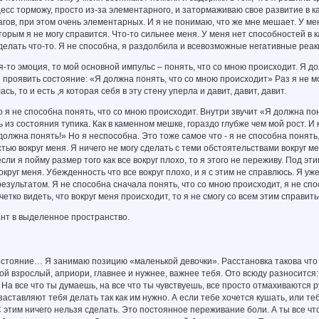
цесс торможу, просто из-за элементарного, и затормаживаю свое развитие в 
гов, при этом очень элементарных. И я не понимаю, что же мне мешает. У меня
оторым я не могу справится. Что-то сильнее меня. У меня нет способностей в к
сделать что-то. Я не способна, я раздолбила и всевозможные негативные реакц
ая-то эмоция, то мой основной импульс – понять, что со мною происходит. Я д
проявить состояние: «Я должна понять, что со мною происходит» Раз я не мог
сь, то и есть ,я которая себя в эту стену уперла и давит, давит, давит.
то я не способна понять, что со мною происходит. Внутри звучит «Я должна п
 из состояния тупика. Как в каменном мешке, гораздо глубже чем мой рост. 
должна понять!» Но я неспособна. Это тоже самое что - я не способна понять, 
тью вокруг меня. Я ничего не могу сделать с теми обстоятельствами вокруг ме
если я пойму размер того как все вокруг плохо, то я этого не переживу. Под 
округ меня. Убежденность что все вокруг плохо, и я с этим не справлюсь. Я у
зультатом. Я не способна сначала понять, что со мною происходит, я не спосо
 четко видеть, что вокруг меня происходит, то я не смогу со всем этим справи
нт в выделенное пространство.
тояние… Я занимаю позицию «маленькой девочки». Расстановка такова что в
й взрослый, априори, главнее и нужнее, важнее тебя. Ото всюду разносится
 На все что ты думаешь, на все что ты чувствуешь, все просто отмахиваются ру
заставляют тебя делать так как им нужно. А если тебе хочется кушать, или те
С этим ничего нельзя сделать. Это постоянное переживание боли. А ты все чт