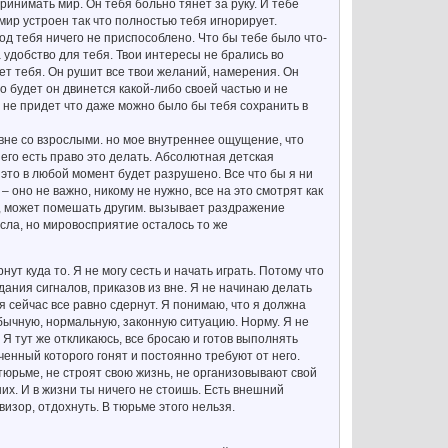
ринимать мир. Он тебя больно тянет за руку. И тебе
мир устроен так что полностью тебя игнорирует.
од тебя ничего не приспособлено. Что бы тебе было что-
а удобство для тебя. Твои интересы не брались во
ет тебя. Он рушит все твои желаний, намерения. Он
до будет он двинется какой-либо своей частью и не
ву не придет что даже можно было бы тебя сохранить в
авне со взрослыми. но мое внутреннее ощущение, что
его есть право это делать. Абсолютная детская
 это в любой момент будет разрушено. Все что бы я ни
– оно не важно, никому не нужно, все на это смотрят как
сту, может помешать другим. вызывает раздражение
осла, но мировосприятие осталось то же
ут куда то. Я не могу сесть и начать играть. Потому что
идания сигналов, приказов из вне. Я не начинаю делать
 сейчас все равно сдернут. Я понимаю, что я должна
обычную, нормальную, законную ситуацию. Норму. Я не
Я тут же откликаюсь, все бросаю и готов выполнять
ченный которого гонят и постоянно требуют от него.
 тюрьме, не строят свою жизнь, не организовывают свой
них. И в жизни ты ничего не стоишь. Есть внешний
визор, отдохнуть. В тюрьме этого нельзя.