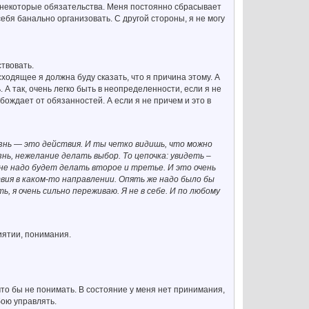
 некоторые обязательства. Меня постоянно сбрасывает
себя банально организовать. С другой стороны, я не могу
твовать.
сходящее я должна буду сказать, что я причина этому. А
. А так, очень легко быть в неопределенности, если я не
вобождает от обязанностей. А если я не причем и это в
изнь — это действия. И ты четко видишь, что можно
ь, нежелание делать выбор. То цепочка: увидеть –
не надо будет делать второе и третье. И это очень
твия в каком-то направлении. Опять же надо было бы
, я очень сильно переживаю. Я не в себе. И по любому
иятии, понимания.
что бы не понимать. В состояние у меня нет принимания,
бою управлять.