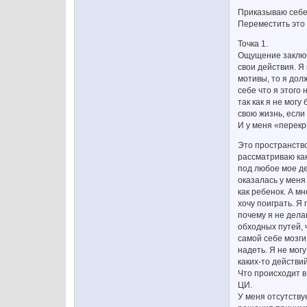
Приказываю себе 
Переместить это
Точка 1.
Ощущение заключе
свои действия. Я
мотивы, то я дол
себе что я этого 
так как я не мог
свою жизнь, если
И у меня «перекр
Это пространство
рассматриваю как
под любое мое де
оказалась у меня 
как ребенок. А м
хочу поиграть. Я 
почему я не дела
обходных путей, 
самой себе мозги,
надеть. Я не могу
каких-то действи
Что происходит в 
ЦИ.
У меня отсутству