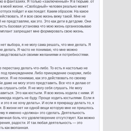
ко в фантазиях. Я только «заключенный» Я в тюрьме. от
ить в моей жизни. «Свободный» человек реально может
 отпуск пойдет и как поедет. Каким образом. На какое
ействовать. И я всю свою жизнь вижу такой. Мне не
Я не представляю, как это. Это как дети в детдоме. Они
 есть базовая установка что мою жизнь организовываю
от имплант запрещает мне формировать свою жизнь.
 нет выбора, я не могу сама решать, что мне делать. Я
 не делать. Я часто не понимаю, что мне можно
ководствоваться своими желаниями и потребностями.
ще перестану делать что-либо. То есть я настолько не
ь под принуждением. Либо принуждение снаружи, либо
ипсе. Я не понимаю, как это действовать по своему
е даже не могу этого представить. Все что я делаю от
ла слушать себя. Я не могу себя слушать. Не могу
виться. Это как костыли. Я всю жизнь ходила с ними. И
 никогда ходить не буду. Проще ходить костылями. Если я
 и это я не хочу делать». И если я прекращу делать то, к
я. В жизни нет ни одной вещи которую мне не пришлось
очему я именно «должна» это сделать. Деятельность
вечная боль что удовлетворение отсутствует. Как можно
рения, радости. И так любая деятельность — это
ть как вкопанная.