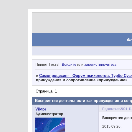
Ф
Привет, Гость!
Войдите
или
зарегистрируйтесь
.
»
Самопроцесинг - Форум психологов. Турбо-Сусл
принуждения и сопротивление «принуждению»
Страница:
1
Восприятие деятельности как принуждения и со
Поделиться
2021-11
Viktor
Администратор
Восприятие дея
2015.09.26.