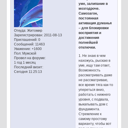
уме, залипание в
мозгодроче.
Самозагон,
постоянная
активация думанья
– для блокировки
Откуда:
Житомир
восприятия и
Зарегистрирован
: 2011-08-13
достижения
Приглашений:
0
полнейшей
Сообщений:
11463
отключки.
Уважение:
+1600
Пол:
Мужской
1. Не знаю в чем
Провел на форуме:
нахожусь, рыскаю в
1 год 1 месяц
уме, ищу там ответ,
Последний визит:
Возможность
Сегодня 11:25:13
рассматривать даже
не рассматриваю,
все время тяга как-то
упереться вниз,
работать с нижнего
уровня, с подвала,
выкапывать дом с
фундамента.
Стремление к
самому простому
варианту, чтобы вот