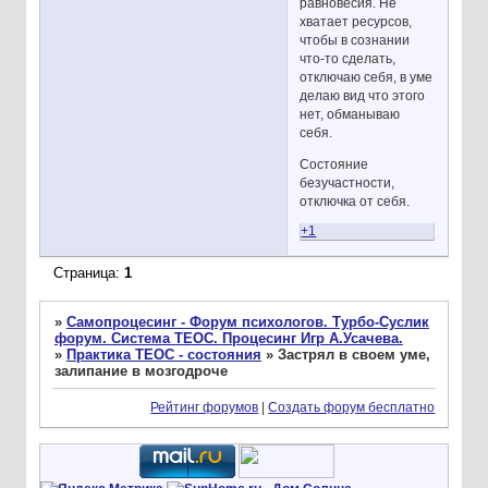
равновесия. Не
хватает ресурсов,
чтобы в сознании
что-то сделать,
отключаю себя, в уме
делаю вид что этого
нет, обманываю
себя.
Состояние
безучастности,
отключка от себя.
+1
Страница:
1
»
Самопроцесинг - Форум психологов. Турбо-Суслик
форум. Система ТЕОС. Процесинг Игр А.Усачева.
»
Практика ТЕОС - состояния
»
Застрял в своем уме,
залипание в мозгодроче
Рейтинг форумов
|
Создать форум бесплатно