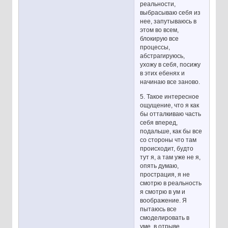
реальности,
выбрасываю себя из
нее, запутываюсь в
этом во всем,
блокирую все
процессы,
абстрагируюсь,
ухожу в себя, посижу
в этих ебенях и
начинаю все заново.
5. Такое интересное
ощущение, что я как
бы отталкиваю часть
себя вперед,
подальше, как бы все
со стороны что там
происходит, будто
тут я, а там уже не я,
опять думаю,
прострация, я не
смотрю в реальность
я смотрю в ум и
воображение. Я
пытаюсь все
смоделировать в
уме, в отрыве,