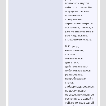
повторить внутри
себя то что я как бы
ощущаю со всеми
причинами и
следствиями,
зеркалю многократно
состояние, паника, я
уже не знаю че мне в
уме надо искать,
страх что-то искать.
6. Ступор,
неосознание,
статика,
отказываюсь
двигаться,
действовать как-
либо, отказываюсь
реагировать,
непробиваемая
стена,
забаррикадировался,
не достучишься,
жесткое, неизменное
состояние, в одной и
той же точке, в одной