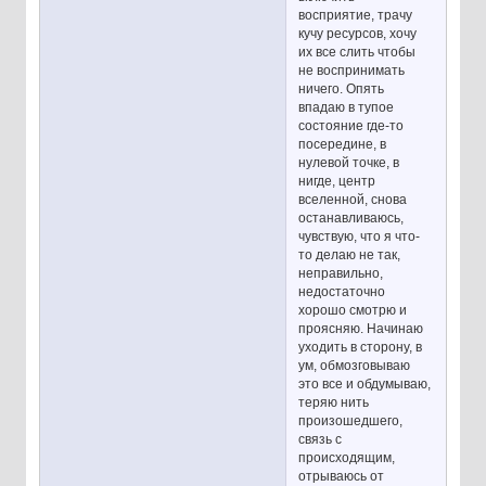
восприятие, трачу
кучу ресурсов, хочу
их все слить чтобы
не воспринимать
ничего. Опять
впадаю в тупое
состояние где-то
посередине, в
нулевой точке, в
нигде, центр
вселенной, снова
останавливаюсь,
чувствую, что я что-
то делаю не так,
неправильно,
недостаточно
хорошо смотрю и
проясняю. Начинаю
уходить в сторону, в
ум, обмозговываю
это все и обдумываю,
теряю нить
произошедшего,
связь с
происходящим,
отрываюсь от