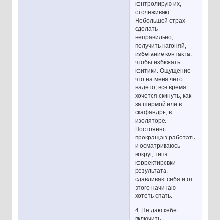
контролирую их,
отслеживаю.
Небольшой страх
сделать
неправильно,
получить нагоняй,
избегание контакта,
чтобы избежать
критики. Ощущение
что на меня чето
надето, все время
хочется скинуть, как
за ширмой или в
скафандре, в
изоляторе.
Постоянно
прекращаю работать
и осматриваюсь
вокруг, типа
корректировки
результата,
сдавливаю себя и от
этого начинаю
хотеть спать.
4. Не даю себе
включить