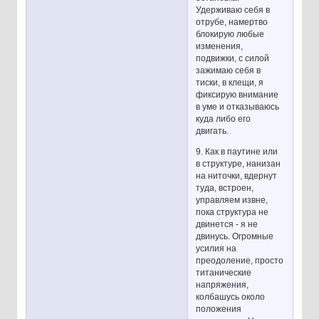
Удерживаю себя в
отрубе, намертво
блокирую любые
изменения,
подвижки, с силой
зажимаю себя в
тиски, в клещи, я
фиксирую внимание
в уме и отказываюсь
куда либо его
двигать.
9. Как в паутине или
в структуре, нанизан
на ниточки, вдернут
туда, встроен,
управляем извне,
пока структура не
двинется - я не
двинусь. Огромные
усилия на
преодоление, просто
титанические
напряжения,
колбашусь около
положения