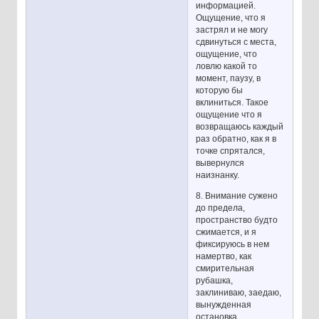
информацией.
Ощущение, что я
застрял и не могу
сдвинуться с места,
ощущение, что
ловлю какой то
момент, паузу, в
которую бы
вклиниться. Такое
ощущение что я
возвращаюсь каждый
раз обратно, как я в
точке спрятался,
вывернулся
наизнанку.
8. Внимание сужено
до предела,
пространство будто
сжимается, и я
фиксируюсь в нем
намертво, как
смирительная
рубашка,
заклиниваю, заедаю,
вынужденная
остановка.