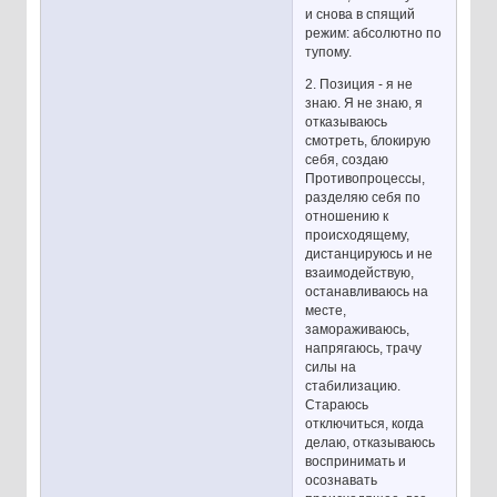
и снова в спящий
режим: абсолютно по
тупому.
2. Позиция - я не
знаю. Я не знаю, я
отказываюсь
смотреть, блокирую
себя, создаю
Противопроцессы,
разделяю себя по
отношению к
происходящему,
дистанцируюсь и не
взаимодействую,
останавливаюсь на
месте,
замораживаюсь,
напрягаюсь, трачу
силы на
стабилизацию.
Стараюсь
отключиться, когда
делаю, отказываюсь
воспринимать и
осознавать