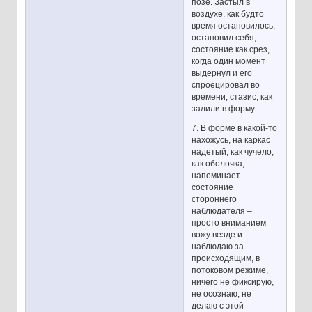
позе. Застыл в
воздухе, как будто
время остановилось,
остановил себя,
состояние как срез,
когда один момент
выдернул и его
спроецировал во
времени, стазис, как
залили в форму.
7. В форме в какой-то
нахожусь, на каркас
надетый, как чучело,
как оболочка,
напоминает
состояние
стороннего
наблюдателя –
просто вниманием
вожу везде и
наблюдаю за
происходящим, в
потоковом режиме,
ничего не фиксирую,
не осознаю, не
делаю с этой