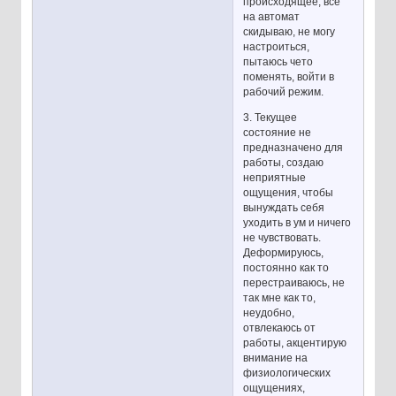
происходящее, все
на автомат
скидываю, не могу
настроиться,
пытаюсь чето
поменять, войти в
рабочий режим.
3. Текущее
состояние не
предназначено для
работы, создаю
неприятные
ощущения, чтобы
вынуждать себя
уходить в ум и ничего
не чувствовать.
Деформируюсь,
постоянно как то
перестраиваюсь, не
так мне как то,
неудобно,
отвлекаюсь от
работы, акцентирую
внимание на
физиологических
ощущениях,