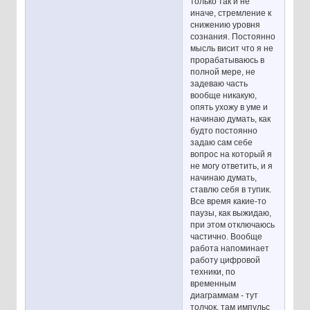
только так и не
иначе, стремление к
снижению уровня
сознания. Постоянно
мысль висит что я не
прорабатываюсь в
полной мере, не
задеваю часть
вообще никакую,
опять ухожу в уме и
начинаю думать, как
будто постоянно
задаю сам себе
вопрос на который я
не могу ответить, и я
начинаю думать,
ставлю себя в тупик.
Все время какие-то
паузы, как выжидаю,
при этом отключаюсь
частично. Вообще
работа напоминает
работу цифровой
техники, по
временным
диаграммам - тут
толчок, там импульс