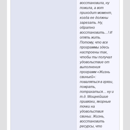
восстановила, ну
пожила, а вот
приходит момент,
когда ее должны
зарезать. Ну,
обратно
восстановить…! И
опять жить.
Потому, что все
программы здесь
настроены так,
чтобы ты получал
удовольствие от
выполнения
программ «Жизнь
свиньей»:
поваляться в грязи,
пожрать,
потрахаться… ну и
т.д. Мощнейшие
привязки, якорные
точки на
удовольствия
свиньи. Жизнь,
восстановить
ресурсы, что