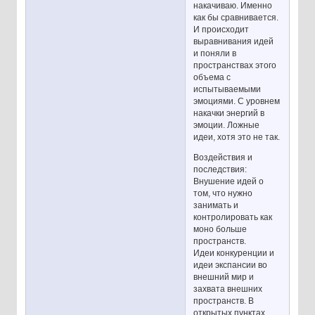
накачиваю. Именно
как бы сравнивается.
И происходит
выравнивания идей
и поняли в
пространствах этого
объема с
испытываемыми
эмоциями. С уровнем
накачки энергий в
эмоции. Ложные
идеи, хотя это не так.
Воздействия и
последствия:
Внушение идей о
том, что нужно
занимать и
контролировать как
моно больше
пространств.
Идеи конкуренции и
идеи экспансии во
внешний мир и
захвата внешних
пространств. В
открытых пунктах