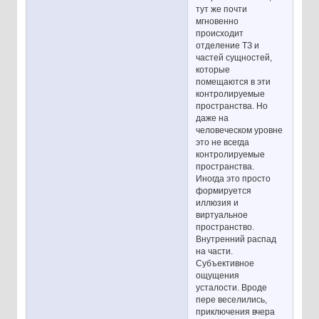
тут же почти
мгновенно
происходит
отделение ТЗ и
частей сущностей,
которые
помещаются в эти
контролируемые
пространства. Но
даже на
человеческом уровне
это не всегда
контролируемые
пространства.
Иногда это просто
формируется
иллюзия и
виртуальное
пространство.
Внутренний распад
на части.
Субъективное
ощущения
усталости. Вроде
пере веселились,
приключения вчера