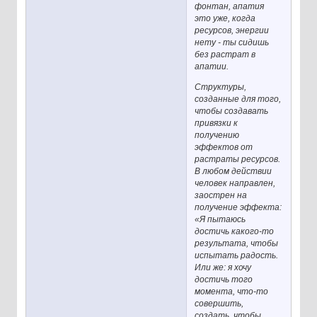
фонтан, апатия
это уже, когда
ресурсов, энергии
нету - ты сидишь
без растрат в
апатии.
Структуры,
созданные для того,
чтобы создавать
привязки к
получению
эффектов от
растраты ресурсов.
В любом действии
человек направлен,
заострен на
получение эффекта:
«Я пытаюсь
достичь какого-то
результата, чтобы
испытать радость.
Или же: я хочу
достичь того
момента, что-то
совершить,
создать, чтобы