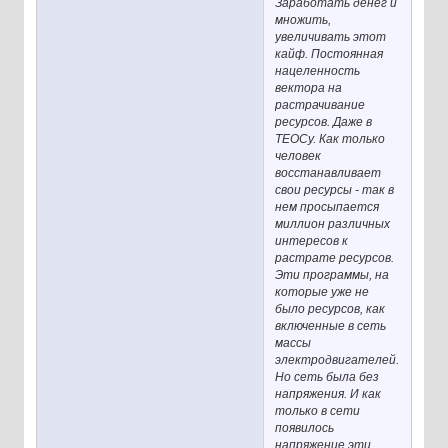
Заработать денег и
множить,
увеличивать этот
кайф. Постоянная
нацеленность
вектора на
растрачивание
ресурсов. Даже в
ТЕОСу. Как только
человек
восстанавливает
свои ресурсы - так в
нем просыпается
миллион различных
интересов к
растрате ресурсов.
Эти программы, на
которые уже не
было ресурсов, как
включенные в сеть
массы
электродвигателей.
Но сеть была без
напряжения. И как
только в сети
появилось
напряжение эти