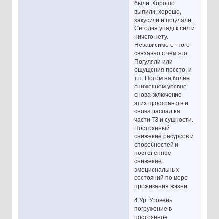
были. Хорошо
выпили, хорошо,
закусили и погуляли.
Сегодня упадок сил и
ничего нету.
Независимо от того
связанно с чем это.
Погуляли или
ощущения просто. и
т.п. Потом на более
сниженном уровне
снова включение
этих пространств и
снова распад на
части ТЗ и сущности.
Постоянный
снижение ресурсов и
способностей и
постепенное
снижение
эмоциональных
состояний по мере
проживания жизни.
4 Ур. Уровень
погружение в
постоянное