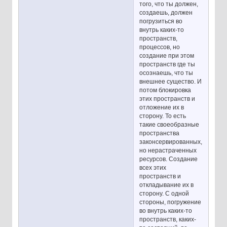
того, что ты должен,
создаешь, должен
погрузиться во
внутрь каких-то
пространств,
процессов, но
создание при этом
пространств где ты
осознаешь, что ты
внешнее существо. И
потом блокировка
этих пространств и
отложение их в
сторону. То есть
такие своеобразные
пространства
законсервированных,
но нерастраченных
ресурсов. Создание
всех этих
пространств и
откладывание их в
сторону. С одной
стороны, погружение
во внутрь каких-то
пространств, каких-