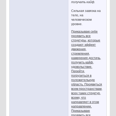
получать кайф.
Сильная завязка на
тело, на
человеческом
уровне.
Приказываю себе
проявить все
структуры, которые
создают эффект
движения,
стремления,
намерения достичь,
получить кайф,
удовольствие.
Перейти,
погрузиться в
положительную
область. Проявиться
всем пространствам,
всех таких структур,
всему, что
направляет в этом
направлении.
Приказываю
проявить все