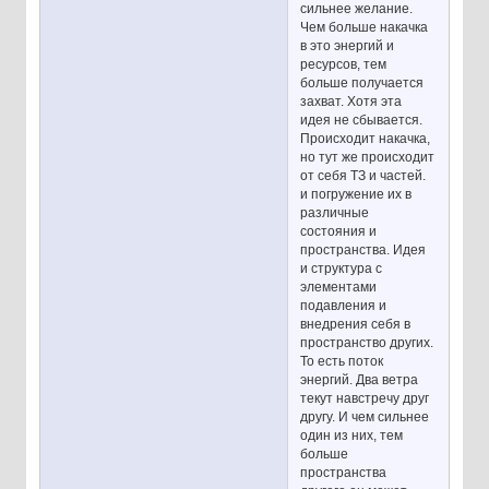
сильнее желание.
Чем больше накачка
в это энергий и
ресурсов, тем
больше получается
захват. Хотя эта
идея не сбывается.
Происходит накачка,
но тут же происходит
от себя ТЗ и частей.
и погружение их в
различные
состояния и
пространства. Идея
и структура с
элементами
подавления и
внедрения себя в
пространство других.
То есть поток
энергий. Два ветра
текут навстречу друг
другу. И чем сильнее
один из них, тем
больше
пространства