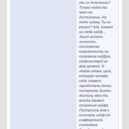
ты их получаешь?
Только когда ты
чего-то
достигаешь. На
тебе задачу. Ты ее
решил? Ага, значит
на тебе кайф…
Этот аспект
личности,
постоянная
нацеленность на
получение кайфов,
удовольствий на
всех уровнях. И
любая задача, цель.
которую человек
себе ставит,
заработать денег,
построить бизнес,
достичь чего-то,
всегда движет
получение кайфа.
Построить дом и
получать кайф от
комфортного
состояния.