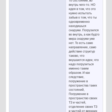
то состояний, во
внутрь чего-то. НО
идея в том, что это
нужно испытать
забыв о том, что ты
одновременно
находишься
снаружи. Погрузился
во внутрь, а как будто
мира снаружи уже
нет. То есть само
направление, само
действие структур
таково, что
внушаются идеи, что
надо погрузиться
именно таким
образом. И как
следствие,
погружение в
пространства таких
состояний,
Погружение в
пространство своих
ТЗ и частей,
отделение своих ТЗ
и частей от верхних