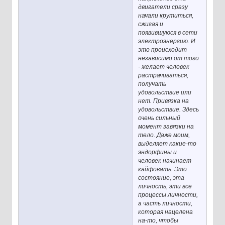
двигатели сразу
начали крутиться,
сжигая и
появившуюся в сети
электроэнергию. И
это происходит
независимо от того
- желает человек
растрачиваться,
получать
удовольствие или
нет. Привязка на
удовольствие. Здесь
очень сильный
момент завязки на
тело. Даже моим,
выделяет какие-то
эндорфины и
человек начинает
кайфовать. Это
состояние, эта
личность, эти все
процессы личности,
а часть личности,
которая нацелена
на-то, чтобы