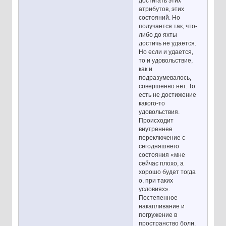
достигать этих
атрибутов, этих
состояний. Но
получается так, что-
либо до яхты
достичь не удается.
Но если и удается,
то и удовольствие,
как и
подразумевалось,
совершенно нет. То
есть не достижение
какого-то
удовольствия.
Происходит
внутреннее
переключение с
сегодняшнего
состояния «мне
сейчас плохо, а
хорошо будет тогда
о, при таких
условиях».
Постепенное
накапливание и
погружение в
пространство боли.