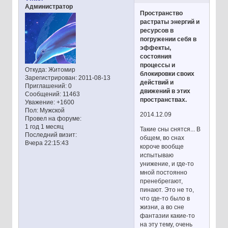
Администратор
Пространство
растраты энергий и
ресурсов в
погружении себя в
эффекты,
состояния
процессы и
Откуда:
Житомир
блокировки своих
Зарегистрирован
: 2011-08-13
действий и
Приглашений:
0
движений в этих
Сообщений:
11463
пространствах.
Уважение:
+1600
Пол:
Мужской
2014.12.09
Провел на форуме:
1 год 1 месяц
Такие сны снятся... В
Последний визит:
общем, во снах
Вчера 22:15:43
короче вообще
испытываю
унижение, и где-то
мной постоянно
пренебрегают,
пинают. Это не то,
что где-то было в
жизни, а во сне
фантазии какие-то
на эту тему, очень