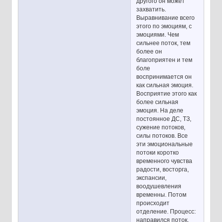
другого он может
захватить.
Выравнивание всего
этого по эмоциям, с
эмоциями. Чем
сильнее поток, тем
более он
благоприятен и тем
боле
воспринимается он
как сильная эмоция.
Восприятие этого как
более сильная
эмоция. На деле
постоянное ДС, ТЗ,
сужение потоков,
силы потоков. Все
эти эмоциональные
потоки коротко
временного чувства
радости, восторга,
экспансии,
воодушевления
временны. Потом
происходит
отделение. Процесс:
направился поток,