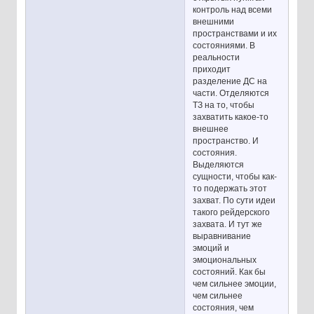
контроль над всеми
внешними
пространствами и их
состояниями. В
реальности
приходит
разделение ДС на
части. Отделяются
ТЗ на то, чтобы
захватить какое-то
внешнее
пространство. И
состояния.
Выделяются
сущности, чтобы как-
то подержать этот
захват. По сути идеи
такого рейдерского
захвата. И тут же
выравнивание
эмоций и
эмоциональных
состояний. Как бы
чем сильнее эмоции,
чем сильнее
состояния, чем