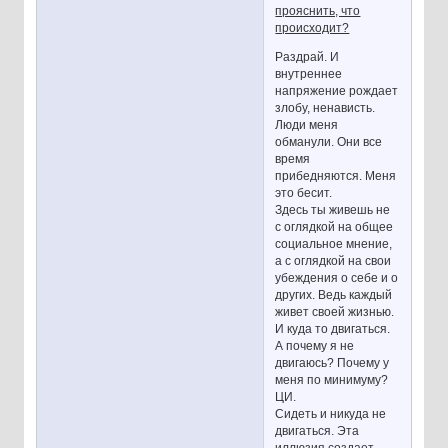
прояснить, что
происходит?
Раздрай. И
внутреннее
напряжение рождает
злобу, ненависть.
Люди меня
обманули. Они все
время
прибедняются. Меня
это бесит.
Здесь ты живешь не
с оглядкой на общее
социальное мнение,
а с оглядкой на свои
убеждения о себе и о
других. Ведь каждый
живет своей жизнью.
И куда то двигаться.
А почему я не
двигаюсь? Почему у
меня по минимуму?
ЦИ.
Сидеть и никуда не
двигаться. Эта
иллюзия создает