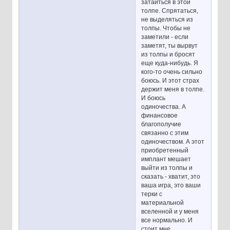
затаиться в этой
толпе. Спрятаться,
не выделяться из
толпы. Чтобы не
заметили - если
заметят, ты вырвут
из толпы и бросят
еще куда-нибудь. Я
кого-то очень сильно
боюсь. И этот страх
держит меня в толпе.
И боюсь
одиночества. А
финансовое
благополучие
связанно с этим
одиночеством. А этот
приобретенный
имплант мешает
выйти из толпы и
сказать - хватит, это
ваша игра, это ваши
терки с
материальной
вселенной и у меня
все нормально. И
стоит мне