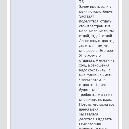
Т.3
Зачем иметь если у
меня потом отберут.
Заставят
поделиться, отдать
своим сестрам. Им
мало, мало, мало, ты
отдай, отдай, отдай.
А я не хочу отдавать,
делиться, тем, что
мне дорого. Это мое.
Я не хочу его
отдавать. А если я не
хочу, а отношения
надо сохранить. То
мне лучше не иметь.
Чтобы потом не
отдавать. Нечего
будет с меня
требовать. А значит
мне ничего не надо.
Потому, что мама все
время меня
заставляла
делиться. Отдавать.
Обязательно
отдавать. А мама