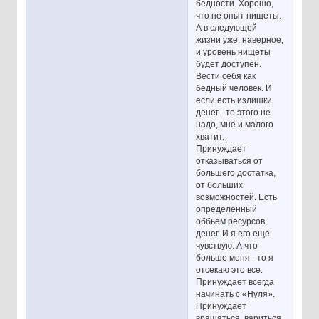
бедности. Хорошо,
что не опыт нищеты.
А в следующей
жизни уже, наверное,
и уровень нищеты
будет доступен.
Вести себя как
бедный человек. И
если есть излишки
денег –то этого не
надо, мне и малого
хватит.
Принуждает
отказываться от
большего достатка,
от больших
возможностей. Есть
определенный
оббьем ресурсов,
денег. И я его еще
чувствую. А что
больше меня - то я
отсекаю это все.
Принуждает всегда
начинать с «Нуля».
Принуждает
вращаться, вариться