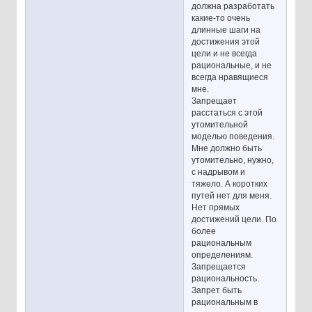
должна разработать
какие-то очень
длинные шаги на
достижения этой
цели и не всегда
рациональные, и не
всегда нравящиеся
мне.
Запрещает
расстаться с этой
утомительной
моделью поведения.
Мне должно быть
утомительно, нужно,
с надрывом и
тяжело. А коротких
путей нет для меня.
Нет прямых
достижений цели. По
более
рациональным
определениям.
Запрещается
рациональность.
Запрет быть
рациональным в