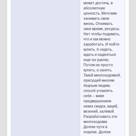
может достичь, в
абсолютную
ценность. Мечтами
занимать свою
жизнь. Отнимать
свое время, ресурсы.
Нет чтобы подумать,
что и как можно
заработать. И пойти
купить. А сидеть,
ждать и надеяться
еще на уценку.
Потом не просто
купить, а занять.
Такой многоходовкой,
присущей многим
бедным людям,
способ утомлять
себя – живя
предвкушением
неких скидок, акций,
везений, халявой.
Разрабатывать эти
многоходовки.
Долгие пути в
покупке. Долгие