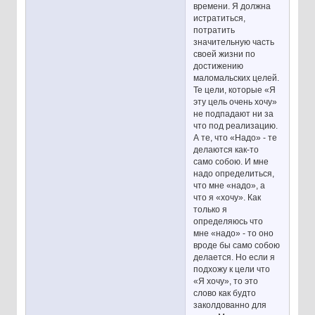
времени. Я должна
истратиться,
потратить
значительную часть
своей жизни по
достижению
маломальских целей.
Те цели, которые «Я
эту цель очень хочу»
не подпадают ни за
что под реализацию.
А те, что «Надо» - те
делаются как-то
само собою. И мне
надо определиться,
что мне «надо», а
что я «хочу». Как
только я
определяюсь что
мне «надо» - то оно
вроде бы само собою
делается. Но если я
подхожу к цели что
«Я хочу», то это
слово как будто
заколдованно для