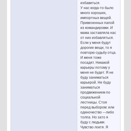
избавиться.
У нас когда-то было
много хороших,
импортных вещей.
Привезенных папой
из командировки. И
мама заставляла нас
от них избавляться.
Если у меня будут
дорогие вещи, то я
повторю судьбу отца.
И меня тоже
посадят. Никакой
карьеры потому у
меня не будет. Я не
буду заниматься
карьерой. Не буду
заниматься
продвижением по
социальной
лестницы. Стоя
перед выбором: или
одиночество –-либо
толпа. Но зато я
буду с людьми.
Чувство локтя. Я