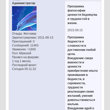
Администратор
Программа
философии
ценности бедняцтва
и трудностей в
жизни.
2015.09.15
Откуда:
Житомир
Программа
Зарегистрирован
: 2011-08-13
бедности и
Приглашений:
0
Сообщений:
11463
сложности в
Уважение:
+1600
достижении любой
Пол:
Мужской
цели.
Провел на форуме:
Внедрение сверх
1 год 1 месяц
важности и
Последний визит:
ценности
Сегодня 05:11:32
приобретения опыта
проживания в
бедности, в
скромности,
трудности
реализации своих
желаний, умения
довольствоваться
малым.
Внедрение идей о