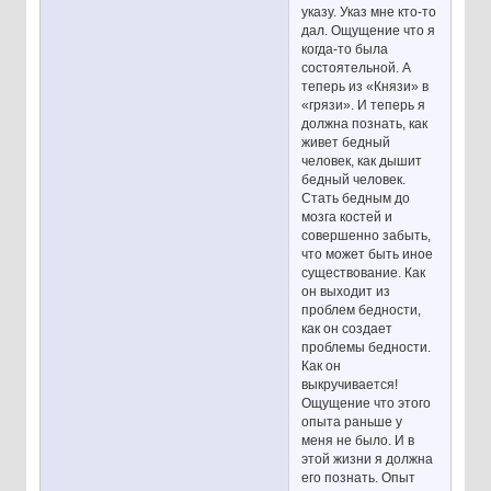
указу. Указ мне кто-то
дал. Ощущение что я
когда-то была
состоятельной. А
теперь из «Князи» в
«грязи». И теперь я
должна познать, как
живет бедный
человек, как дышит
бедный человек.
Стать бедным до
мозга костей и
совершенно забыть,
что может быть иное
существование. Как
он выходит из
проблем бедности,
как он создает
проблемы бедности.
Как он
выкручивается!
Ощущение что этого
опыта раньше у
меня не было. И в
этой жизни я должна
его познать. Опыт