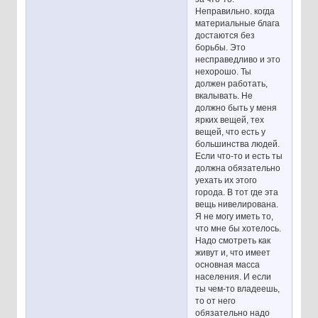
Неправильно. когда
материальные блага
достаются без
борьбы. Это
несправедливо и это
нехорошо. Ты
должен работать,
вкалывать. Не
должно быть у меня
ярких вещей, тех
вещей, что есть у
большинства людей.
Если что-то и есть ты
должна обязательно
уехать их этого
города. В тот где эта
вещь нивелирована.
Я не могу иметь то,
что мне бы хотелось.
Надо смотреть как
живут и, что имеет
основная масса
населения. И если
ты чем-то владеешь,
то от него
обязательно надо