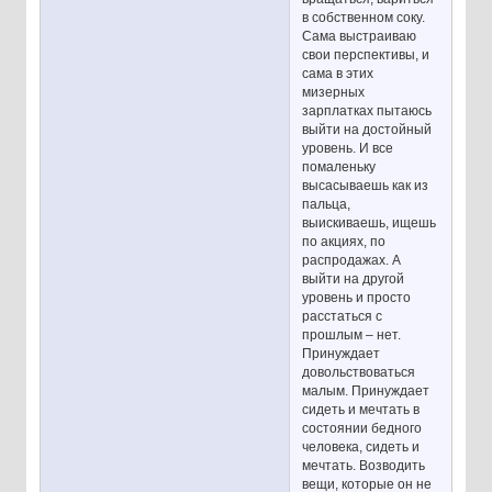
в собственном соку.
Сама выстраиваю
свои перспективы, и
сама в этих
мизерных
зарплатках пытаюсь
выйти на достойный
уровень. И все
помаленьку
высасываешь как из
пальца,
выискиваешь, ищешь
по акциях, по
распродажах. А
выйти на другой
уровень и просто
расстаться с
прошлым – нет.
Принуждает
довольствоваться
малым. Принуждает
сидеть и мечтать в
состоянии бедного
человека, сидеть и
мечтать. Возводить
вещи, которые он не