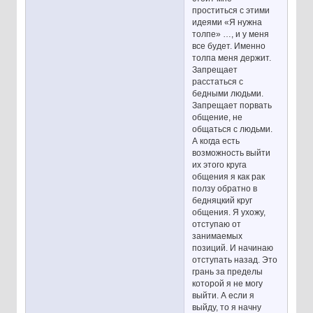
проститься с этими
идеями «Я нужна
толпе» …, и у меня
все будет. Именно
толпа меня держит.
Запрещает
расстаться с
бедными людьми.
Запрещает порвать
общение, не
общаться с людьми.
А когда есть
возможность выйти
их этого круга
общения я как рак
ползу обратно в
бедняцкий круг
общения. Я ухожу,
отступаю от
занимаемых
позиций. И начинаю
отступать назад. Это
грань за пределы
которой я не могу
выйти. А если я
выйду, то я начну