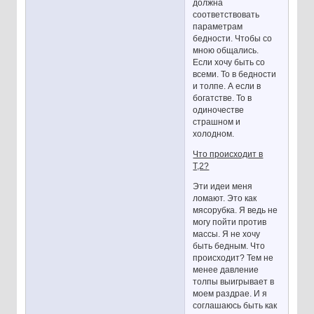
должна
соответствовать
параметрам
бедности. Чтобы со
мною общались.
Если хочу быть со
всеми. То в бедности
и толпе. А если в
богатстве. То в
одиночестве
страшном и
холодном.
Что происходит в
Т,2?
Эти идеи меня
ломают. Это как
мясорубка. Я ведь не
могу пойти против
массы. Я не хочу
быть бедным. Что
происходит? Тем не
менее давление
толпы выигрывает в
моем раздрае. И я
соглашаюсь быть как