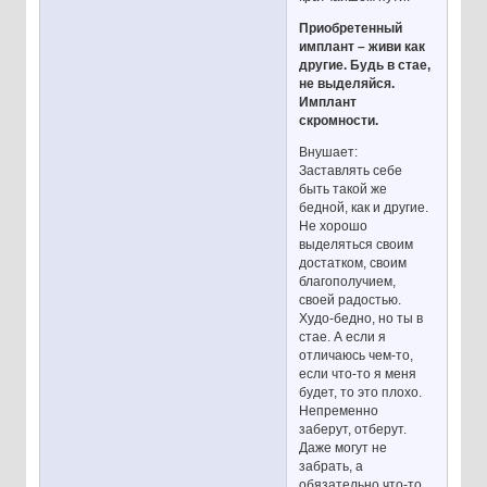
Приобретенный
имплант – живи как
другие. Будь в стае,
не выделяйся.
Имплант
скромности.
Внушает:
Заставлять себе
быть такой же
бедной, как и другие.
Не хорошо
выделяться своим
достатком, своим
благополучием,
своей радостью.
Худо-бедно, но ты в
стае. А если я
отличаюсь чем-то,
если что-то я меня
будет, то это плохо.
Непременно
заберут, отберут.
Даже могут не
забрать, а
обязательно что-то