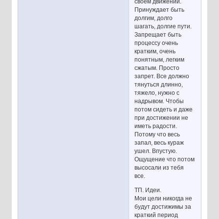
своем движении.
Принуждает быть
долгим, долго
шагать, долгие пути.
Запрещает быть
процессу очень
кратким, очень
понятным, легким
сжатым. Просто
запрет. Все должно
тянуться длинно,
тяжело, нужно с
надрывом. Чтобы
потом сидеть и даже
при достижении не
иметь радости.
Потому что весь
запал, весь кураж
ушел. Впустую.
Ощущение что потом
высосали из тебя
все.
ТП. Идеи.
Мои цели никогда не
будут достижимы за
краткий период