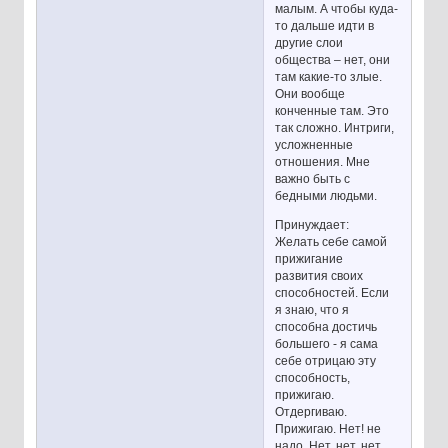
малым. А чтобы куда-
то дальше идти в
другие слои
общества – нет, они
там какие-то злые.
Они вообще
конченные там. Это
так сложно. Интриги,
усложненные
отношения. Мне
важно быть с
бедными людьми.
Принуждает:
Желать себе самой
прижигание
развития своих
способностей. Если
я знаю, что я
способна достичь
большего - я сама
себе отрицаю эту
способность,
прижигаю.
Отдергиваю.
Прижигаю. Нет! не
надо. Нет, нет, нет,