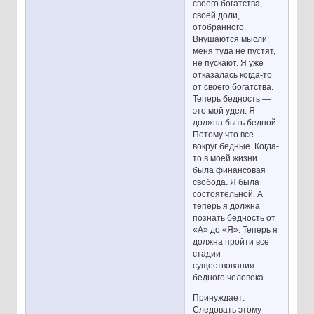
своего богатства,
своей доли,
отобранного.
Внушаются мысли:
меня туда не пустят,
не пускают. Я уже
отказалась когда-то
от своего богатства.
Теперь бедность —
это мой удел. Я
должна быть бедной.
Потому что все
вокруг бедные. Когда-
то в моей жизни
была финансовая
свобода. Я была
состоятельной. А
теперь я должна
познать бедность от
«А» до «Я». Теперь я
должна пройти все
стадии
существования
бедного человека.
Принуждает:
Следовать этому