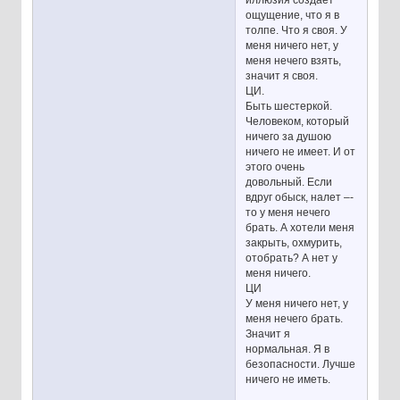
ощущение, что я в
толпе. Что я своя. У
меня ничего нет, у
меня нечего взять,
значит я своя.
ЦИ.
Быть шестеркой.
Человеком, который
ничего за душою
ничего не имеет. И от
этого очень
довольный. Если
вдруг обыск, налет –-
то у меня нечего
брать. А хотели меня
закрыть, охмурить,
отобрать? А нет у
меня ничего.
ЦИ
У меня ничего нет, у
меня нечего брать.
Значит я
нормальная. Я в
безопасности. Лучше
ничего не иметь.