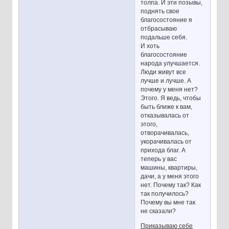
толпа. И эти позывы,
поднять свое
благосостояние я
отбрасываю
подальше себя.
И хоть
благосостояние
народа улучшается.
Люди живут все
лучше и лучше. А
почему у меня нет?
Этого. Я ведь, чтобы
быть ближе к вам,
отказывалась от
этого,
отворачивалась,
укорачивалась от
прихода благ. А
теперь у вас
машины, квартиры,
дачи, а у меня этого
нет. Почему так? Как
так получилось?
Почему вы мне так
не сказали?
Приказываю себе