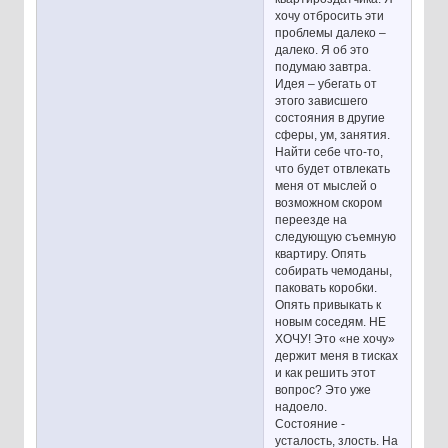
хочу отбросить эти
проблемы далеко –
далеко. Я об это
подумаю завтра.
Идея – убегать от
этого зависшего
состояния в другие
сферы, ум, занятия.
Найти себе что-то,
что будет отвлекать
меня от мыслей о
возможном скором
переезде на
следующую съемную
квартиру. Опять
собирать чемоданы,
паковать коробки.
Опять привыкать к
новым соседям. НЕ
ХОЧУ! Это «не хочу»
держит меня в тисках
и как решить этот
вопрос? Это уже
надоело.
Состояние -
усталость, злость. На