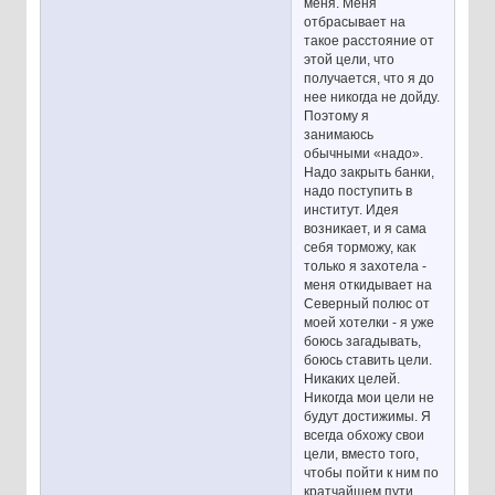
меня. Меня
отбрасывает на
такое расстояние от
этой цели, что
получается, что я до
нее никогда не дойду.
Поэтому я
занимаюсь
обычными «надо».
Надо закрыть банки,
надо поступить в
институт. Идея
возникает, и я сама
себя торможу, как
только я захотела -
меня откидывает на
Северный полюс от
моей хотелки - я уже
боюсь загадывать,
боюсь ставить цели.
Никаких целей.
Никогда мои цели не
будут достижимы. Я
всегда обхожу свои
цели, вместо того,
чтобы пойти к ним по
кратчайшем пути.