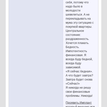
себя, потому что
надо было в
молодости
шевелиться. А не
перекладывать на
мужа эту ситуацию с
покупкой квартиры.
Центральное
состояние:
раздраженность.
Хочется плакать.
Бедность.
Импотентность
финансовая. Я
всегда буду бедной,
всегда буду
зависимой.
«Я сейчас бедная».
А что будет завтра?
Завтра будет снова
«Сейчас!»
Я никогда не решу
свои финансовые
проблемы. Никогда!
Проявить Имплант
который внушает все