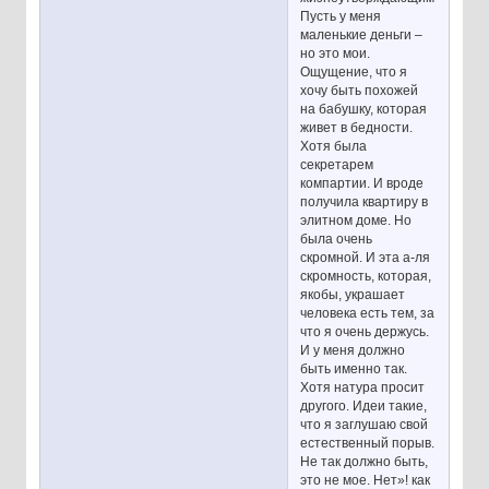
Пусть у меня
маленькие деньги –
но это мои.
Ощущение, что я
хочу быть похожей
на бабушку, которая
живет в бедности.
Хотя была
секретарем
компартии. И вроде
получила квартиру в
элитном доме. Но
была очень
скромной. И эта а-ля
скромность, которая,
якобы, украшает
человека есть тем, за
что я очень держусь.
И у меня должно
быть именно так.
Хотя натура просит
другого. Идеи такие,
что я заглушаю свой
естественный порыв.
Не так должно быть,
это не мое. Нет»! как