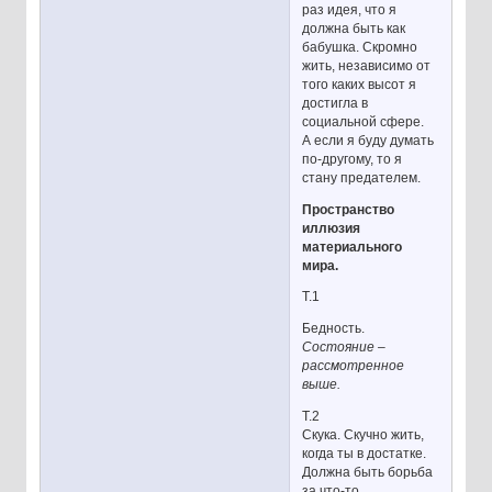
раз идея, что я
должна быть как
бабушка. Скромно
жить, независимо от
того каких высот я
достигла в
социальной сфере.
А если я буду думать
по-другому, то я
стану предателем.
Пространство
иллюзия
материального
мира.
Т.1
Бедность.
Состояние –
рассмотренное
выше.
Т.2
Скука. Скучно жить,
когда ты в достатке.
Должна быть борьба
за что-то.