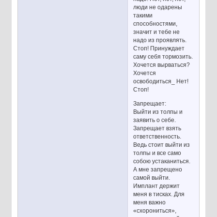
люди не одарены
такими
способностями,
значит и тебе не
надо из проявлять.
Стоп! Принуждает
саму себя тормозить.
Хочется вырваться?
Хочется
освободиться_ Нет!
Стоп!
Запрещает:
Выйти из толпы и
заявить о себе.
Запрещает взять
ответственность.
Ведь стоит выйти из
толпы и все само
собою устаканиться.
А мне запрещено
самой выйти.
Имплант держит
меня в тисках. Для
меня важно
«схорониться»,