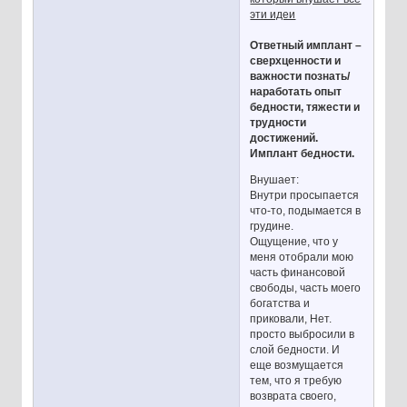
эти идеи
Ответный имплант –
сверхценности и
важности познать/
наработать опыт
бедности, тяжести и
трудности
достижений.
Имплант бедности.
Внушает:
Внутри просыпается
что-то, подымается в
грудине.
Ощущение, что у
меня отобрали мою
часть финансовой
свободы, часть моего
богатства и
приковали, Нет.
просто выбросили в
слой бедности. И
еще возмущается
тем, что я требую
возврата своего,