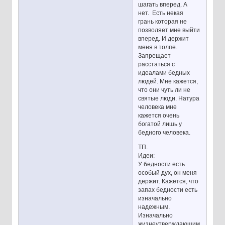
шагать вперед. А
нет. Есть некая
грань которая не
позволяет мне выйти
вперед. И держит
меня в толпе.
Запрещает
расстаться с
идеалами бедных
людей. Мне кажется,
что они чуть ли не
святые люди. Натура
человека мне
кажется очень
богатой лишь у
бедного человека.
ТП.
Идеи:
У бедности есть
особый дух, он меня
держит. Кажется, что
запах бедности есть
изначально
надежным.
Изначально
жизнеутверждающим.