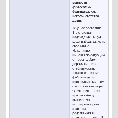
ценности
философии
бедняцтва, как
некого богатства
души.
Текущее состояние:
Вялотекущая
надежда где-нибудь,
когда-нибудь заиметь
свое жилье.
Нежелание
нынешнюю ситуацию
отпускать. Идея
дорожить некой
стабильностью.
Установка - всеми
фибрами души
противиться мыслям
о продаже квартиры.
Ощущения, что ее
просто заберут,
выселив меня,
потому что нужна
квартира
родственникам
квартироздатчика. Я