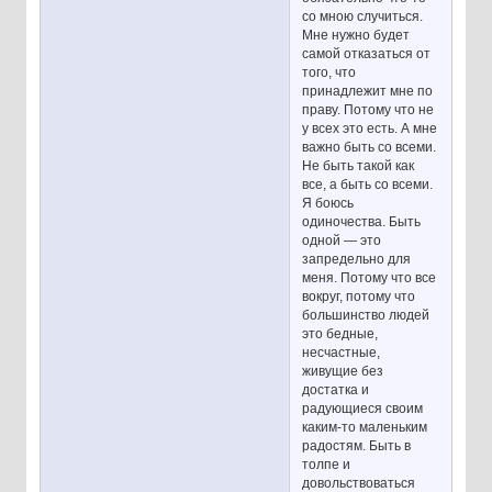
со мною случиться.
Мне нужно будет
самой отказаться от
того, что
принадлежит мне по
праву. Потому что не
у всех это есть. А мне
важно быть со всеми.
Не быть такой как
все, а быть со всеми.
Я боюсь
одиночества. Быть
одной — это
запредельно для
меня. Потому что все
вокруг, потому что
большинство людей
это бедные,
несчастные,
живущие без
достатка и
радующиеся своим
каким-то маленьким
радостям. Быть в
толпе и
довольствоваться