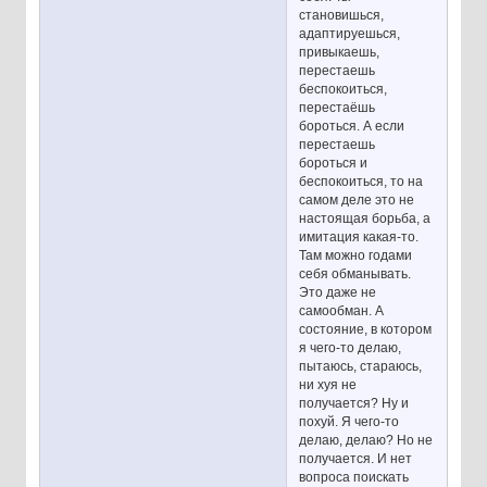
становишься,
адаптируешься,
привыкаешь,
перестаешь
беспокоиться,
перестаёшь
бороться. А если
перестаешь
бороться и
беспокоиться, то на
самом деле это не
настоящая борьба, а
имитация какая-то.
Там можно годами
себя обманывать.
Это даже не
самообман. А
состояние, в котором
я чего-то делаю,
пытаюсь, стараюсь,
ни хуя не
получается? Ну и
похуй. Я чего-то
делаю, делаю? Но не
получается. И нет
вопроса поискать