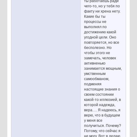
ты работаешь ради
чего-то, но у тебя по
факту ни хрена нету.
Какие бы ты
процессы не
выполнял по
достижению какой
угодной цели. Оно
повторяется, но все
бесполезно. Но
чтобы этого не
замечать, человек
активненько
занимается мощным,
умственным
самообманом,
подменяя
настоящие знания о
своем состоянии
какой-то иллюзией, в
которой надежда,
вера…. Я надеюсь, я
верю, что в будущем
у меня все
получиться. Почему?
Потому, что сейчас я
не могу. Вот я делаю,