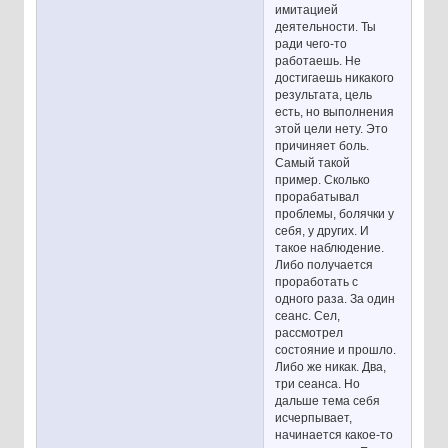
имитацией
деятельности. Ты
ради чего-то
работаешь. Не
достигаешь никакого
результата, цель
есть, но выполнения
этой цели нету. Это
причиняет боль.
Самый такой
пример. Сколько
прорабатывал
проблемы, болячки у
себя, у других. И
такое наблюдение.
Либо получается
проработать с
одного раза. За один
сеанс. Сел,
рассмотрел
состояние и прошло.
Либо же никак. Два,
три сеанса. Но
дальше тема себя
исчерпывает,
начинается какое-то