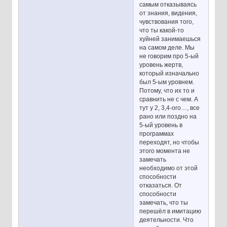
самым отказываясь
от знания, видения,
чувствования того,
что ты какой-то
хуйней занимаешься
на самом деле. Мы
не говорим про 5-ый
уровень жертв,
который изначально
был 5-ым уровнем.
Потому, что их то и
сравнить не с чем. А
тут у 2, 3,4-ого…, все
рано или поздно на
5-ый уровень в
программах
переходят, но чтобы
этого момента не
замечать
необходимо от этой
способности
отказаться. От
способности
замечать, что ты
перешёл в имитацию
деятельности. Что