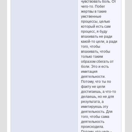
чувствовать боль. От
чего-то. Побег
жертвы в такие
умственные
процессы, целью
который есть сам
процесс, я буду
впахивать не ради
какой-то цели, а ради
того, чтобы
впахивать, чтобы
только таким
образом сбегать от
боли. Это и есть
имитация
деятельности.
Потому, что ты по
факту не цели
достигаешь, а что-то
делаешь, но не для
результата, а
имитируешь эту
деятельность. Для
того, чтобы сама
деятельность
происходила.
Потому, что цель -