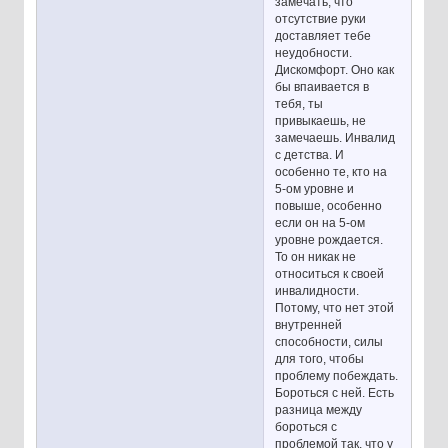
замечать, что
отсутствие руки
доставляет тебе
неудобности.
Дискомфорт. Оно как
бы впаивается в
тебя, ты
привыкаешь, не
замечаешь. Инвалид
с детства. И
особенно те, кто на
5-ом уровне и
повыше, особенно
если он на 5-ом
уровне рождается.
То он никак не
относиться к своей
инвалидности.
Потому, что нет этой
внутренней
способности, силы
для того, чтобы
проблему побеждать.
Бороться с ней. Есть
разница между
бороться с
проблемой так, что у