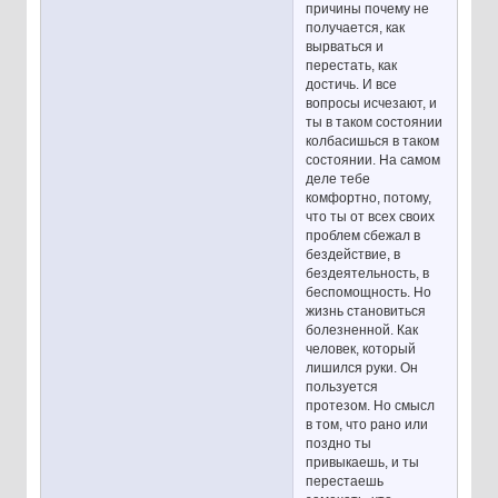
причины почему не
получается, как
вырваться и
перестать, как
достичь. И все
вопросы исчезают, и
ты в таком состоянии
колбасишься в таком
состоянии. На самом
деле тебе
комфортно, потому,
что ты от всех своих
проблем сбежал в
бездействие, в
бездеятельность, в
беспомощность. Но
жизнь становиться
болезненной. Как
человек, который
лишился руки. Он
пользуется
протезом. Но смысл
в том, что рано или
поздно ты
привыкаешь, и ты
перестаешь