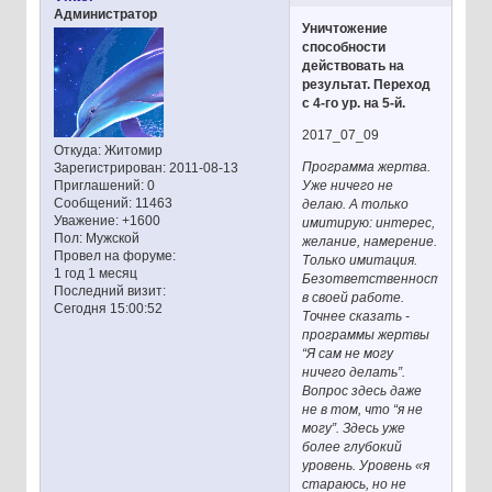
Администратор
Уничтожение
способности
действовать на
результат. Переход
с 4-го ур. на 5-й.
2017_07_09
Откуда:
Житомир
Программа жертва.
Зарегистрирован
: 2011-08-13
Уже ничего не
Приглашений:
0
Сообщений:
11463
делаю. А только
Уважение:
+1600
имитирую: интерес,
Пол:
Мужской
желание, намерение.
Провел на форуме:
Только имитация.
1 год 1 месяц
Безответственность
Последний визит:
в своей работе.
Сегодня 15:00:52
Точнее сказать -
программы жертвы
“Я сам не могу
ничего делать”.
Вопрос здесь даже
не в том, что “я не
могу”. Здесь уже
более глубокий
уровень. Уровень «я
стараюсь, но не