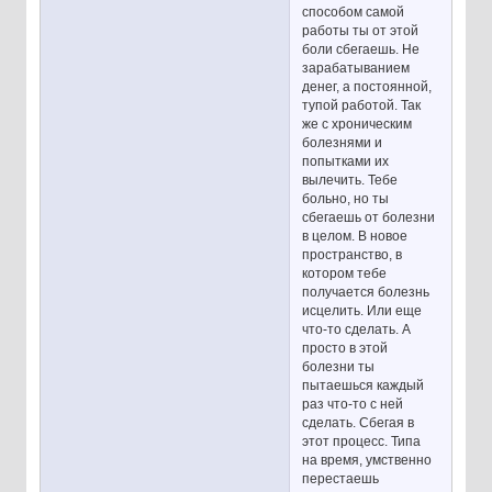
способом самой
работы ты от этой
боли сбегаешь. Не
зарабатыванием
денег, а постоянной,
тупой работой. Так
же с хроническим
болезнями и
попытками их
вылечить. Тебе
больно, но ты
сбегаешь от болезни
в целом. В новое
пространство, в
котором тебе
получается болезнь
исцелить. Или еще
что-то сделать. А
просто в этой
болезни ты
пытаешься каждый
раз что-то с ней
сделать. Сбегая в
этот процесс. Типа
на время, умственно
перестаешь