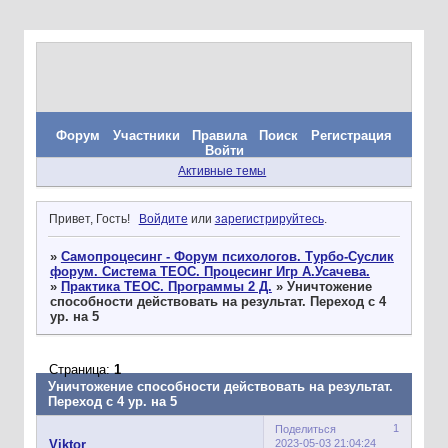
Форум
Участники
Правила
Поиск
Регистрация
Войти
Активные темы
Привет, Гость!
Войдите
или
зарегистрируйтесь
.
»
Самопроцесинг - Форум психологов. Турбо-Суслик
форум. Система ТЕОС. Процесинг Игр А.Усачева.
»
Практика ТЕОС. Программы 2 Д.
»
Уничтожение
способности действовать на результат. Переход с 4
ур. на 5
Страница:
1
Уничтожение способности действовать на результат.
Переход с 4 ур. на 5
1
Поделиться
2023-05-03 21:04:24
Viktor