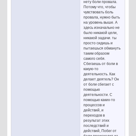
нету боли провала.
Потому что, чтобы
чувствовать боль
провала, нужно быть
на уровень выше. А
здесь изначально не
было никакой цели,
никакой задачи. ты
просто сидишь и
пытаешься обмануть
таким образом
самого себя.
Сбегаешь от боли в
какую-то
деятельность. Как
делает деятель? Он
от боли сбегает с
помощью
деятельности. С
помощью каких-то
процессов и
действий, и
переходов в
результат этих
последствий и
действий, Побег от
боли происходит из