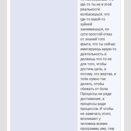
где-то ты не в этой
реальности
колбасишься, что
где-то какой-то
хуйней
занимаешься, по
сути простой отказ
от знаний того
факта, что ты сейчас
имитируешь какую-то
деятельность и
делаешь что-то не
для того, чтобы
достичь цель, а
потому, что жертва, и
тебе нужно так
делать, чтобы
сбежать от боли.
Процессы не ради
достижения, а
процессы ради
процессов. И чтобы
не замечать этого,
возникают у
человека всякие
программы ума, тем