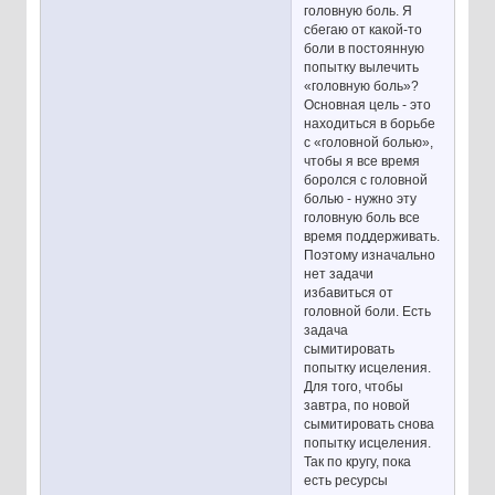
головную боль. Я
сбегаю от какой-то
боли в постоянную
попытку вылечить
«головную боль»?
Основная цель - это
находиться в борьбе
с «головной болью»,
чтобы я все время
боролся с головной
болью - нужно эту
головную боль все
время поддерживать.
Поэтому изначально
нет задачи
избавиться от
головной боли. Есть
задача
сымитировать
попытку исцеления.
Для того, чтобы
завтра, по новой
сымитировать снова
попытку исцеления.
Так по кругу, пока
есть ресурсы