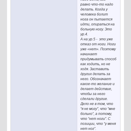
равно что-то надо
делать. Когда у
человека болит
нога он пытается
идти, опираться на
больную ногу. Это
ур.4.
А на ур.5 - это уже
отказ от ноги. Ноги
уже «нет». Поэтому
начинает
придумывать способ
как ходить, но не
ходя. Заставить
других делать за
него. Обозначает
какое-то желание и
делает действие,
чтобы за него
сделали другие.
Дело не в том, что
“я не могу”, что “мне
больно”, а потому,
что “нет ноги”. С
позиции, что “у меня
нет ног”.