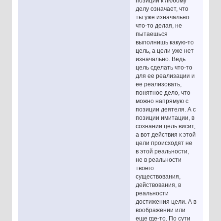
позиции к любому
делу означает, что
ты уже изначально
что-то делая, не
пытаешься
выполнишь какую-то
цель, а цели уже нет
изначально. Ведь
цель сделать что-то
для ее реализации и
ее реализовать,
понятное дело, что
можно напрямую с
позиции деятеля. А с
позиции имитации, в
сознании цель висит,
а вот действия к этой
цели происходят не
в этой реальности,
не в реальности
твоего
существования,
действования, в
реальности
достижения цели. А в
воображении или
еще где-то. По сути