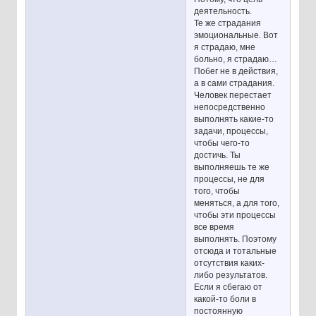
деятельность.
Те же страдания
эмоциональные. Вот
я страдаю, мне
больно, я страдаю…
Побег не в действия,
а в сами страдания.
Человек перестает
непосредственно
выполнять какие-то
задачи, процессы,
чтобы чего-то
достичь. Ты
выполняешь те же
процессы, не для
того, чтобы
меняться, а для того,
чтобы эти процессы
все время
выполнять. Поэтому
отсюда и тотальные
отсутствия каких-
либо результатов.
Если я сбегаю от
какой-то боли в
постоянную