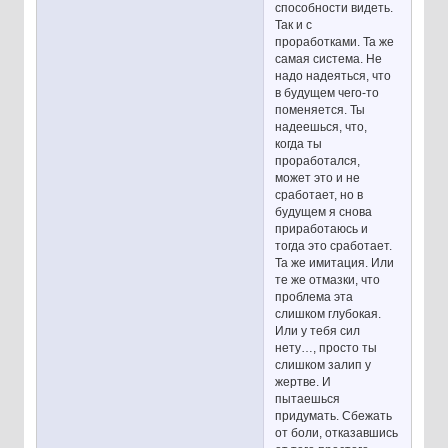
способности видеть.
Так и с
проработками. Та же
самая система. Не
надо надеяться, что
в будущем чего-то
поменяется. Ты
надеешься, что,
когда ты
проработался,
может это и не
сработает, но в
будущем я снова
приработаюсь и
тогда это сработает.
Та же имитация. Или
те же отмазки, что
проблема эта
слишком глубокая.
Или у тебя сил
нету…, просто ты
слишком залип у
жертве. И
пытаешься
придумать. Сбежать
от боли, отказавшись