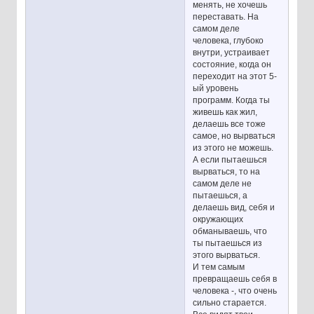
менять, не хочешь
переставать. На
самом деле
человека, глубоко
внутри, устраивает
состояние, когда он
переходит на этот 5-
ый уровень
программ. Когда ты
живешь как жил,
делаешь все тоже
самое, но вырваться
из этого не можешь.
А если пытаешься
вырваться, то на
самом деле не
пытаешься, а
делаешь вид, себя и
окружающих
обманываешь, что
ты пытаешься из
этого вырваться.
И тем самым
превращаешь себя в
человека -, что очень
сильно старается.