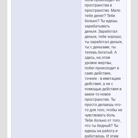
пространства в
пространство. Мало
тебе денег? Тебе
больно? Ты идешь
зарабатывать
деньги. Заработал
деньги, тебе хорошо,
ты заработал деньги,
ты с деньгами, ты
теперь богатый. А
здесь, на этом
уровне жертвы,
побег происходит в
само действие,
точнее - в имитацию
действия, а не с
помощью действия в
какое-то новое
пространство. Ты
просто делаешь что-
то для того, чтобы не
чувствовать боль.
Тебе больно от того,
что ты бедный? Ты
идешь на работу и
работаешь. И этим