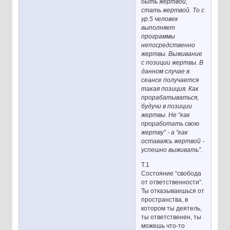
быть жертвой,
стать жертвой. То с
ур.5 человек
выполняет
программы
непосредственно
жертвы. Выживание
с позиции жертвы. В
данном случае в
сеансе получается
такая позиция. Как
прорабатываться,
будучи в позиции
жертвы. Не “как
проработать свою
жертву” - а “как
оставаясь жертвой -
успешно выживать”.
Т.1
Состояние “свобода
от ответственности”.
Ты отказываешься от
пространства, в
котором ты деятель,
ты ответственен, ты
можешь что-то