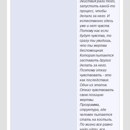
действия ради того,
запустить какой-то
процесс, чтобы
делали за него. И
естественно здесь
уже и нет чувств.
Потому как если
будут чувства, то
сразу ты увидишь,
что ты жертва
беспомощная.
Которая пытается
заставить других
делать за него.
Поэтому отказ
чувствовать - это
как последствие.
Один из этапов.
Отказ чувствовать
свою позицию
жертвы.
Программа,
структура, где
человек пытается
стать на костыль.
По жизни все равно
надо идти, все