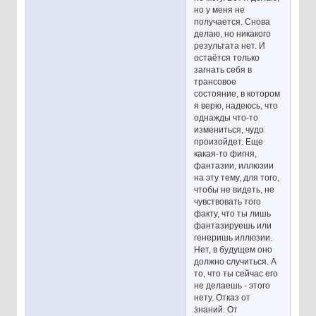
но у меня не
получается. Снова
делаю, но никакого
результата нет. И
остаётся только
загнать себя в
трансовое
состояние, в котором
я верю, надеюсь, что
однажды что-то
измениться, чудо
произойдет. Еще
какая-то фигня,
фантазии, иллюзии
на эту тему, для того,
чтобы не видеть, не
чувствовать того
факту, что ты лишь
фантазируешь или
генеришь иллюзии.
Нет, в будущем оно
должно случиться. А
то, что ты сейчас его
не делаешь - этого
нету. Отказ от
знаний. От