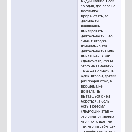
выдумывание. Если
за один, два раза не
получилось
проработать, то
дальше ты
начинаешь
имитировать
деятельность. Это
значит, что уже
изначально эта
деятельность была
имитацией. А как
сделать так, чтобы
этого не замечать?
Тебе же больно? Ты
один, второй, третий
раз проработал, а
проблема не
исчезла. Ты
пытаешься с ней
бороться, а боль
есть. Поэтому
следующий этап —
это отказ от знания,
что что-то идет не
так, что ты себя где-
то наебываешь, что