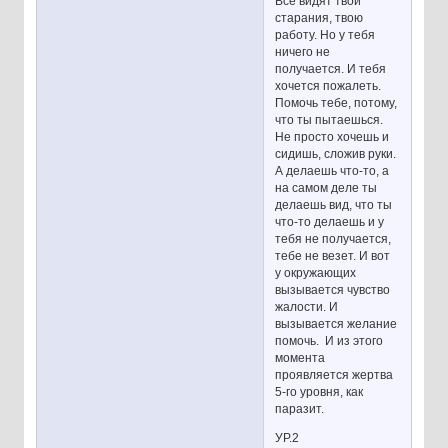
Все видят твои
старания, твою
работу. Но у тебя
ничего не
получается. И тебя
хочется пожалеть.
Помочь тебе, потому,
что ты пытаешься.
Не просто хочешь и
сидишь, сложив руки.
А делаешь что-то, а
на самом деле ты
делаешь вид, что ты
что-то делаешь и у
тебя не получается,
тебе не везет. И вот
у окружающих
вызывается чувство
жалости. И
вызывается желание
помочь. И из этого
момента
проявляется жертва
5-го уровня, как
паразит.
УР.2