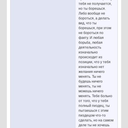
тебя не получается,
но ты борешься.
Либо вообще не
бороться, а делать
вид, что ты
борешься, при этом
не бороться по
факту. И любая
борьба, любая
деятельность
изначально
происходит из
позиции, что у тебя
изначально нет
желания ничего
менять. Ты не
будешь ничего
менять, ты не
можешь ничего
менять. Тебе больно
от того, что у тебя
полный пиздец, ты
пытаешься с этим
пиздецом что-то
сделать, но на самом
деле ты не хочешь