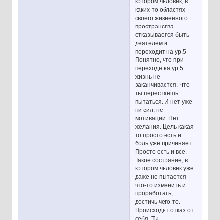
котором человек, в
каких-то областях
своего жизненного
пространства
отказывается быть
деятелем и
переходит на ур.5
Понятно, что при
переходе на ур.5
жизнь не
заканчивается. Что
ты перестаешь
пытаться. И нет уже
ни сил, не
мотивации. Нет
желания. Цель какая-
то просто есть и
боль уже причиняет.
Просто есть и все.
Такое состояние, в
котором человек уже
даже не пытается
что-то изменить и
проработать,
достичь чего-то.
Происходит отказ от
себя. Ты