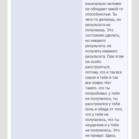
изначально человек
не обладает какой-то
способностью. Ты
чего-то делаешь, но
результата не
получаешь. Это
состояние сделать,
но никакого
результата, не
получить никакого
результата. При этом
не особо
расстроиться,
потому, что и так все
серое и тебе и так
все пофиг. Нет
такого, что ты
попробовал, у тебя
не получилось, ты
расстроился у тебя
боль и обида от того,
что у тебя не
получилось, что ты
неудачник и у тебя
не получилось. Это
не провал. Здесь