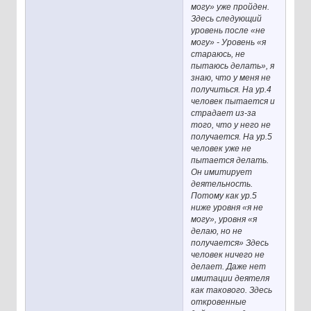
могу» уже пройден.
Здесь следующий
уровень после «не
могу» - Уровень «я
стараюсь, не
пытаюсь делать», я
знаю, что у меня не
получиться. На ур.4
человек пытается и
страдает из-за
того, что у него не
получается. На ур.5
человек уже не
пытается делать.
Он имитирует
деятельность.
Потому как ур.5
ниже уровня «я не
могу», уровня «я
делаю, но не
получается» Здесь
человек ничего не
делает. Даже нет
имитации деятеля
как такового. Здесь
откровенные