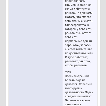
продолжалось.
Примерно такая же
схема действует с
работой, с деньгами.
Потому, что вместо
того, чтобы сбежать
в пространство, в
котором у тебя есть
работа, ты богат. У
тебя есть
нормальные деньги,
заработок, человек
сбегает в имитацию
по достижению цели.
И тупо работает,
работает для того,
чтобы работать.
УР.3
Здесь внутренняя
боль никуда не
девается. Хоть ты и
имитируешь
деятельность. Здесь
следующий момент.
Человек все время
занимается