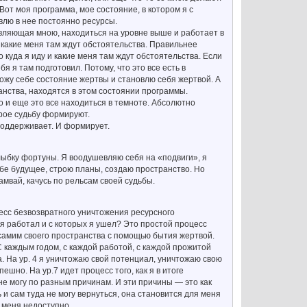
 Вот моя программа, мое состояние, в котором я с
авлю в нее постоянно ресурсы.
равляющая мною, находиться на уровне выше и работает в
, какие меня там ждут обстоятельства. Правильнее
о куда я иду и какие меня там ждут обстоятельства. Если
бя я там подготовил. Потому, что это все есть в
хожу себе состояние жертвы и становлю себя жертвой. А
ранства, находятся в этом состоянии программы.
но и еще это все находиться в темноте. Абсолютно
орое судьбу формируют.
 поддерживает. И формирует.
улыбку фортуны. Я воодушевляю себя на «подвиги», я
ебе будущее, строю планы, создаю пространство. Но
рамвай, качусь по рельсам своей судьбы.
есс безвозвратного уничтожения ресурсного
х я работал и с которых я ушел? Это простой процесс
 самим своего пространства с помощью бытия жертвой.
С каждым годом, с каждой работой, с каждой прожитой
а. На ур. 4 я уничтожаю свой потенциал, уничтожаю свою
шно. На ур.7 идет процесс того, как я в итоге
не могу по разным причинам. И эти причины — это как
ь и сам туда не могу вернуться, она становится для меня
 меня недоступно.