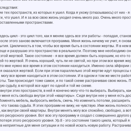
следствия:
е тех пространств, из которых я ушел. Когда я ухожу (отказываюсь) от них -
и, что ушел. И я за всю свою жизнь уходил очень много раз. Очень много прос
 оставленными пространствами.
есь цикл - это цикл того, как я меняю здесь все эти работы - попадая, станов
 После этого заново включается программа. Меня жизнь ничему не учит, я сно
ытия. Цикличность в том, чтобы все время быть в состоянии жертвы. Я в нем в
я еще и разрушаю это пространство в реальности. Поэтому мне необходимо сно
 этой жертвой. Такое состояние - я все время должен быть хорошим, но кто-то 
ьей-то жертвой. Я очень хороший, чуть ли не святой, но при этом все время же
то мне нужно все время в этом состоянии находиться. Именно сила эйфории 
я оказался жертвой. Если при этом параллельно этой жертве идут процессы 
 могу все время находиться в этом состоянии. И в одном и том же месте рабо
оты. Там происходит тоже самое, и по такой схеме растрачиваю свою жизнь. П
ю судьбу, в которой все идет по одной и той же схеме.
внутри этих пространств, в ней я конечно могу что-то выбирать. Выбирать, ка
у меня есть свобода внутри этой «квартиры». Сидя внутри нее у меня есть до
Поменять мебель, выбросить мебель, сжечь. Но изменить потолки, расширит
у, что такова судьба. Я этих программ не вижу, не чувствую. Ими жизнь полнос
 как внутри своей квартиры. Внутри менять могу все спокойно, свободно, а во
го ресурсного уровня. Вот всю эту программу я создал с совершенно другого р
 потеря этого ресурсного уровня. Ур.8 - это состояние такого цикла, который 
 в неприятные для меня ситуации и по новой искать новую работу. Растрачива