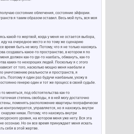
 я получаю состояние облегчения, состояние эйфории.
транств я таким образом оставил. Весь мой путь, вся моя
ясь какой-то жертвой, когда у меня не остается выбора,
ва иду на очередное место и по тому же сценарию
се время быть не могу. Потому, что я не только нахожусь
ва создавать какое-то пространство, в котором я по
меня должен как-то где-то наебать, обмануть, как-то
ртва каких-то нехороших людей. Поскольку я с этого
зависит от того, насколько мощно меня наебали и
по уничтожению реальности и пространств, я
тать. Поэтому я один раз будучи наебаным, ухожу в
остоянно генерю один и тот же процесс в своей судьбе.
к-то меняться, под обстоятельства как-то
статочная степень свободы, я в ней могу достаточно
ь стены, поменять расположение квартиры географически
тью контролируется, управляется, но я нахожусь внутри
т снаружи никак. Потому, что нахожусь внутри
есурсного уровня, на котором меня уже нету. Вся эта
я не осознаю. Но он все время принуждает меня искать
ть себя в этой жертве.