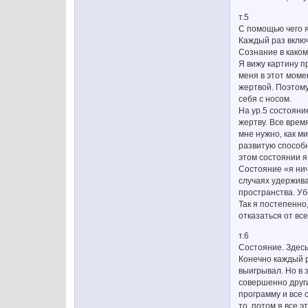
т.5
С помощью чего 
Каждый раз включ
Сознание в каком
Я вижу картину п
меня в этот момен
жертвой. Поэтому
себя с носом.
На ур.5 состояни
жертву. Все врем
мне нужно, как м
развитую способн
этом состоянии я
Состояние «я нич
случаях удержива
пространства. Уб
Так я постепенно,
отказаться от вс
т.6
Состояние. Здесь
Конечно каждый ра
выигрывал. Но в 
совершенно други
программу и все 
то, потом я все 