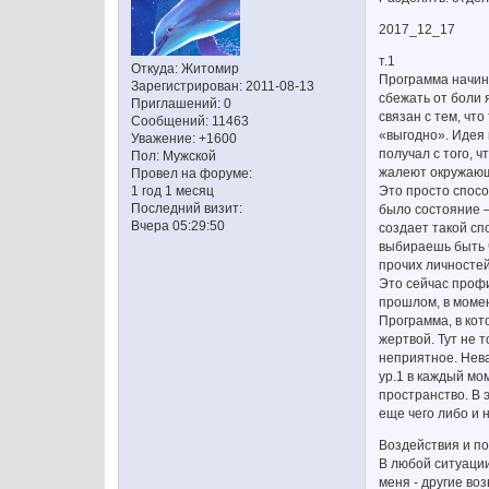
2017_12_17
т.1
Откуда:
Житомир
Программа начина
Зарегистрирован
: 2011-08-13
сбежать от боли 
Приглашений:
0
связан с тем, что
Сообщений:
11463
«выгодно». Идея 
Уважение:
+1600
получал с того, ч
Пол:
Мужской
жалеют окружающи
Провел на форуме:
Это просто спосо
1 год 1 месяц
Последний визит:
было состояние –
Вчера 05:29:50
создает такой сп
выбираешь быть ч
прочих личностей
Это сейчас профи
прошлом, в момен
Программа, в кот
жертвой. Тут не 
неприятное. Нева
ур.1 в каждый мо
пространство. В 
еще чего либо и 
Воздействия и по
В любой ситуации
меня - другие воз