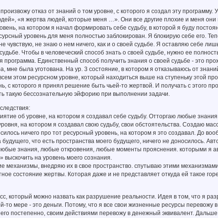
 произвожу отказ от знаний о том уровне, с которого я создал эту программу.
дей», «я жертва людей, которые меня …». Они все другие плохие и меня они
овень, на котором я начал формировать себе судьбу, в которой я буду постоян
сурсный уровень для меня полностью заблокирован. Я блокирую себе его. Тепер
 не чувствую, не знаю о нем ничего, как и о своей судьбе. Я оставляю себе ли
 судьбе. Чтобы в человеческий способ знать о своей судьбе, нужно ее полность
ая программа. Единственный способ получить знания о своей судьбе - это прож
, мне была уготована. На ур. 3 состояние, в котором я отказываюсь от знаний 
сем этом ресурсном уровне, который находиться выше на ступеньку этой про
ь, с которого я принял решение быть чьей-то жертвой. И получать с этого про
ь такую бессознательную эйфорию при выполнении задачи.
следствия:
иятие об уровне, на котором я создавал себе судьбу. Отторгаю любые знан
уровня, на котором я создавал свою судьбу, свои обстоятельства. Создаю мас
силось ничего про тот ресурсный уровень, на котором я это создавал. До вооб
 будущего, что есть пространства моего будущего, ничего не доносилось. А
любые знания, любые откровения, любые моменты прояснения. которыми я ав
 выскочить на уровень моего сознания.
кие механизмы, внедряю их в свое пространство. спутываю этими механизма
ное состояние жертвы. Которая даже и не представляет откуда ей такое горе
сс, который можно назвать как разрушение реальности. Идея в том, что я раз
ой-то мере - это деньги. Потому, что я все свои жизненные ресурсы перевожу 
 его постепенно, своим действиями перевожу в денежный эквивалент. Дальш