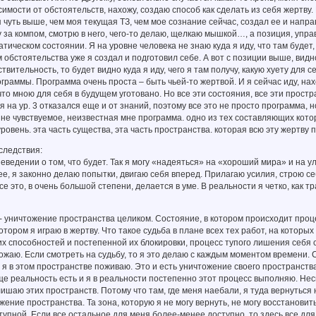
исимости от обстоятельств, нахожу, создаю способ как сделать из себя жертву.
я чуть выше, чем моя текущая ТЗ, чем мое сознание сейчас, создал ее и напр
у за компом, смотрю в него, чего-то делаю, щелкаю мышкой…, а позиция, уп
тическом состоянии. Я на уровне человека не знаю куда я иду, что там будет
ам обстоятельства уже я создал и подготовил себе. А вот с позиции выше, видн
твительность, то будет видно куда я иду, чего я там получу, какую хуету для се
граммы. Программа очень проста – быть чьей-то жертвой. И я сейчас иду, на
, что мною для себя в будущем уготовано. Но все эти состояния, все эти прост
 я на ур. 3 отказался еще и от знаний, поэтому все это не просто программа, 
не чувствуемое, неизвестная мне программа. одно из тех составляющих кот
ровень. эта часть существа, эта часть пространства. которая всю эту жертву
следствия:
еведении о том, что будет. Так я могу «надеяться» на «хороший мира» и на 
е, я законно делаю попытки, двигаю себя вперед. Прилагаю усилия, строю с
се это, в очень большой степени, делается в уме. В реальности я четко, как т
- уничтожение пространства целиком. Состояние, в котором происходит проц
котором я играю в жертву. Что такое судьба в плане всех тех работ, на которы
х способностей и постепенной их блокировки, процесс тупого лишения себя
тожаю. Если смотреть на судьбу, то я это делаю с каждым моментом времени. 
 я в этом пространстве поживаю. Это и есть уничтожение своего пространств
ще реальность есть и я в реальности постепенно этот процесс выполняю. Неспе
ишаю этих пространств. Потому что там, где меня наебали, я туда вернуться 
жение пространства. Та зона, которую я не могу вернуть, не могу восстановит
упной. Если все остальное для меня более-менее доступно, то здесь все для