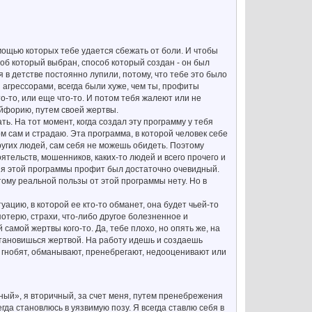
омощью которых тебе удается сбежать от боли. И чтобы
об который выбран, способ который создан - он был
бя в детстве постоянно лупили, потому, что тебе это было
 агрессорами, всегда были хуже, чем ты, профиты
что-то, или еще что-то. И потом тебя жалеют или не
эйфорию, путем своей жертвы.
ть. На тот момент, когда создал эту программу у тебя
м сам и страдаю. Эта программа, в которой человек себе
ругих людей, сам себя не можешь обидеть. Поэтому
ятельств, мошенников, каких-то людей и всего прочего и
ния этой программы профит был достаточно очевидный.
тому реальной пользы от этой программы нету. Но в
уацию, в которой ее кто-то обманет, она будет чьей-то
потерю, страхи, что-либо другое болезненное и
самой жертвы кого-то. Да, тебе плохо, но опять же, на
становишься жертвой. На работу идешь и создаешь
бя гнобят, обманывают, пренебрегают, недооценивают или
ный», я вторичный, за счет меня, путем пренебрежения
сегда становлюсь в уязвимую позу. Я всегда ставлю себя в