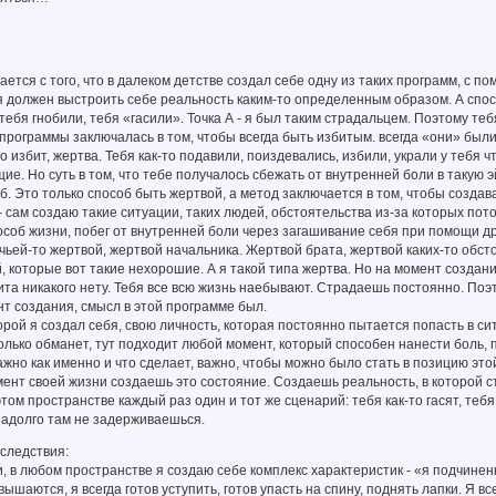
ется с того, что в далеком детстве создал себе одну из таких программ, с п
я должен выстроить себе реальность каким-то определенным образом. А спос
 тебя гнобили, тебя «гасили». Точка А - я был таким страдальцем. Поэтому те
программы заключалась в том, чтобы всегда быть избитым. всегда «они» были
то избит, жертва. Тебя как-то подавили, поиздевались, избили, украли у тебя 
е. Но суть в том, что тебе получалось сбежать от внутренней боли в такую 
б. Это только способ быть жертвой, а метод заключается в том, чтобы создава
 сам создаю такие ситуации, таких людей, обстоятельства из-за которых пото
особ жизни, побег от внутренней боли через загашивание себя при помощи д
ьей-то жертвой, жертвой начальника. Жертвой брата, жертвой каких-то обсто
, которые вот такие нехорошие. А я такой типа жертва. Но на момент созда
та никакого нету. Тебя все всю жизнь наебывают. Страдаешь постоянно. Поэ
т создания, смысл в этой программе был.
орой я создал себя, свою личность, которая постоянно пытается попасть в сит
только обманет, тут подходит любой момент, который способен нанести боль, 
жно как именно и что сделает, важно, чтобы можно было стать в позицию этой 
мент своей жизни создаешь это состояние. Создаешь реальность, в которой 
этом пространстве каждый раз один и тот же сценарий: тебя как-то гасят, те
надолго там не задерживаешься.
следствия:
, в любом пространстве я создаю себе комплекс характеристик - «я подчинен
вышаются, я всегда готов уступить, готов упасть на спину, поднять лапки. Я в