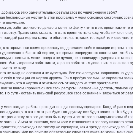
я добиваюсь этих замечательных результатов по уничтожению себя?
ая беспомощную жертву. В этой программу у меня основное состояние: созна
-то полумраке.
ростую, работаю, чего-то делаю, а меня по факту кто-то в это время каким-то
т жертву. Правильнее сказать - я в это время четко слежу, чтобы ничего не ви
 я каждый раз жертва каких-то обстоятельств, каких-то людей, или еще чего-
е, в котором я все время произвожу поддержание себя в позиции жертвы во вс
я удерживаю себя в этой жертве, все время генерирую это состояние - чтобы 
инимум, отключать мозги - когда я не думаю, не анализирую, удерживаю мозги 
ость быть хорошим работником, хорошо работать, я дополнительно использую
 ничего не вижу.
его не вижу, не осознаю и не чувствую». Все свои ресурсы направляю на удер
ю себя в позиции «я жертва других». Так я пробую различные варианты вза
еждаюсь, что я жертва и отказываюсь от каждого из этих пространств.
 шаг за шагом «прожигаю» все свои ресурсы. Главное - не достичь, главное «у
его. По сути - оставить весь свой ресурс, всё свое сознание и закрыться от 
 у меня каждая работа проходит по одинаковому сценарию. Каждый раз я вед
з я думаю, что вот в этот раз будет по-другому. все будет классно. Что будет
этот раз я вижу, что все должно быть супер и в этот раз я выигрываю самый г
е законы. А мои отношения, мои мысли и отношения к вопросу никакого реаль
случается, происходит по такому же сценарию, как и прежде происходило. С н
это закрываю. Или по-другому, обязательно случается какая-то хрень, меня сн