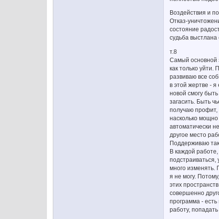
Воздействия и по
Отказ-уничтожени
состояние радост
судьба выстлана
т.8
Самый основной зд
как только уйти.
развиваю все соб
в этой жертве - 
новой смогу быть
загасить. Быть ч
получаю профит, 
насколько мощно 
автоматически не
другое место раб
Поддерживаю таку
В каждой работе, 
подстраиваться, 
много изменять. 
я не могу. Потом
этих пространств,
совершенно друго
программа - есть
работу, попадать