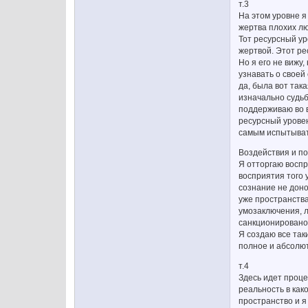
т.3
На этом уровне я
жертва плохих лю
Тот ресурсный ур
жертвой. Этот ре
Но я его не вижу,
узнавать о своей
да, была вот так
изначально судьба
поддерживаю во в
ресурсный уровен
самым испытыват
Воздействия и по
Я отторгаю воспр
восприятия того 
сознание не доно
уже пространства
умозаключения, 
санкционировано»
Я создаю все та
полное и абсолют
т.4
Здесь идет проце
реальность в как
пространство и я