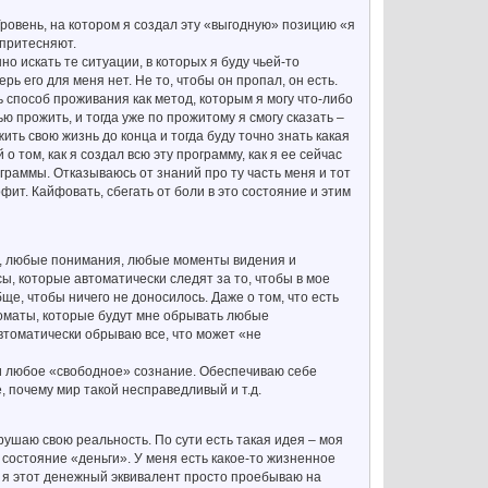
 Уровень, на котором я создал эту «выгодную» позицию «я
 притесняют.
но искать те ситуации, в которых я буду чьей-то
ь его для меня нет. Не то, чтобы он пропал, он есть.
шь способ проживания как метод, которым я могу что-либо
ю прожить, и тогда уже по прожитому я смогу сказать –
ить свою жизнь до конца и тогда буду точно знать какая
о том, как я создал всю эту программу, как я ее сейчас
граммы. Отказываюсь от знаний про ту часть меня и тот
фит. Кайфовать, сбегать от боли в это состояние и этим
ия, любые понимания, любые моменты видения и
сы, которые автоматически следят за то, чтобы в мое
ще, чтобы ничего не доносилось. Даже о том, что есть
втоматы, которые будут мне обрывать любые
томатически обрываю все, что может «не
ми любое «свободное» сознание. Обеспечиваю себе
, почему мир такой несправедливый и т.д.
рушаю свою реальность. По сути есть такая идея – моя
в состояние «деньги». У меня есть какое-то жизненное
е я этот денежный эквивалент просто проебываю на