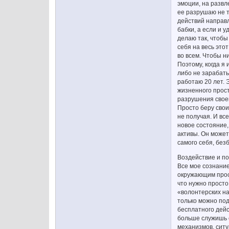
эмоции, на развл
ее разрушаю не то
действий направл
бабки, а если и 
делаю так, чтобы
себя на весь это
во всем. Чтобы н
Поэтому, когда я 
либо не зарабатыв
работаю 20 лет. 
жизненного прост
разрушения своей
Просто беру свои
не получая. И вс
новое состояние,
активы. Он может
самого себя, без
Воздействие и по
Все мое сознание
окружающим прост
что нужно просто
«волонтерских на
только можно под
бесплатного дейс
больше служишь с
механизмов, ситу