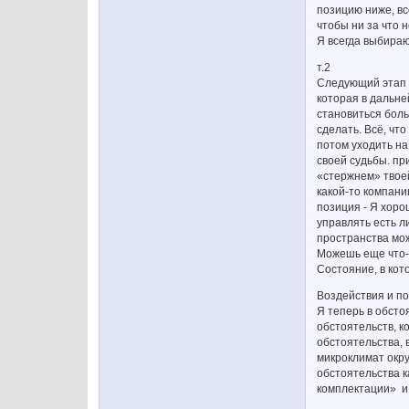
позицию ниже, вс
чтобы ни за что 
Я всегда выбираю
т.2
Следующий этап п
которая в дальне
становиться боль
сделать. Всё, чт
потом уходить на
своей судьбы. пр
«стержнем» твоей
какой-то компани
позиция - Я хоро
управлять есть л
пространства мо
Можешь еще что-т
Состояние, в кот
Воздействия и по
Я теперь в обсто
обстоятельств, к
обстоятельства, 
микроклимат окру
обстоятельства к
комплектации» и 