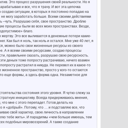
 актив. Это процесс разрушения своей реальности. Но я
арабатываю и все, что я трачу. И вот эта цепочка
о создаю ситуации, в которых я постоянно попадаю на
 и не могу заработать больше. Всеми своими действиями
ть –чуть. Разрушаю себя, свое пространство. Дроблю
кие процессы были во всех моих пространствах. Везде,
недопустимое» благо.
ебя жертву. Это все выливается в денежные потери какие-
г. Как был я ноль, так ноль и остался. Мне уже 40 лет, я
ся, можно было свои жизненные ресурсы из своего
чее. А я всеми своими ресурсами, создаю процессы
сти, правильнее сказать, разрушаю свою ресурсность.
 эти деньги тоже попросту растрачиваю, ничего взамен
 попросту растратил в никуда. Не перевел их в какое-то
е жизненное пространство, просто у кого-то остаются
ие-то еще формы, а здесь форма одна. Незаметное для
стоятельства состояния этого уровня. Я чутко слежу за
стратную инициативу. Всегда придерживаюсь мнения,
 что мне с этого перепадет. Готов делать на
то я «добрый». Потому, что … и подставляю все, что
иваю свой характер, свою личность в направлении
легко тебе жить». И парадигмы «чем больше имеешь, тем
сех подобных мировоззрений. А также создание