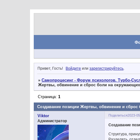
Ф
Привет, Гость!
Войдите
или
зарегистрируйтесь
.
»
Самопроцесинг - Форум психологов. Турбо-Сусл
Жертвы, обвинение и сброс боли на окружающих
Страница:
1
Создавание позиции Жертвы, обвинение и сброс
Поделиться
2023-05
Viktor
Администратор
Создавание пози
Структура, прину
Разделять. отде