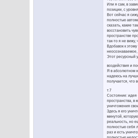
Или я сам, в зав
позиции, с уровн
Вот сейчас я сиж
полностью автома
сказать, какие т
восстановить чувс
пространстве про
так-то я не вижу
Вдобавок к этому
неосознаваемое, 
Этот ресурсный у
воздействия и по
Я в абсолютном н
надеюсь на лучше
получается, что в
т.7
Состояние: идея 
пространства, в 
уничтожения свои
Здесь я его унич
минутой, которую
реальность, но е
полностью себя л
раз и есть уничто
полностью недост