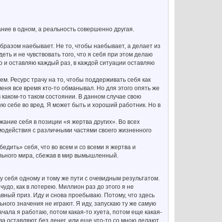
ние в одном, а реальность совершенно другая.
 образом наебывает. Не то, чтобы наебывает, а делает из
деть и не чувствовать того, что я себя при этом делаю
то и оставляю каждый раз, в каждой ситуации оставляю
ем. Ресурс трачу на то, чтобы поддерживать себя как
меня все время кто-то обманывал. Но для этого опять же
в каком-то таком состоянии. В данном случае свою
 себе во вред. Я может быть и хороший работник. Но в
жание себя в позиции «я жертва других». Во всех
имодействия с различными частями своего жизненного
бедить» себя, что во всем и со всеми я жертва и
реального мира, сбежав в мир вымышленный.
у себя одному и тому же пути с очевидным результатом.
 чудо, как в лотерею. Миллион раз до этого я не
лавный приз. Иду и снова проебываю. Потому, что здесь
ного значения не играют. Я иду, запускаю ту же самую
ачала я работаю, потом какая-то хуета, потом еще какая-
ова оставляют без денег, или еще что-то со мною делают.