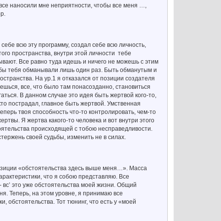
 все наносили мне неприятности, чтобы все меня …,
р.
себе всю эту программу, создал себе всю личность,
того пространства, внутри этой личности тебе
ывают. Все равно туда идешь и ничего не можешь с этим
тобы тебя обманывали лишь один раз. Быть обманутым и
остранства. На ур.1 я отказался от позиции создателя
аешься, все, что было там понасозданно, становиться
ться. В данном случае это идея быть жертвой кого-то,
 кто пострадал, главное быть жертвой. Умственная
еперь твоя способность что-то контролировать, чем-то
ртвы. Я жертва какого-то человека и вот внутри этого
оятельства происходящей с тобою несправедливости.
тержень своей судьбы, изменить не в силах.
 позиции «обстоятельства здесь выше меня…». Масса
арактеристики, что я собою представляю. Все
 - вс’ это уже обстоятельства моей жизни. Общий
ня. Теперь, на этом уровне, я принимаю все
и, обстоятельства. Тот тюнинг, что есть у «моей