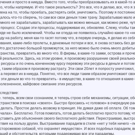
ечения и просто в никуда. Вместо того, чтобы преобразовывать их в какой-то
, чтобы напрямую. И что такое реальность? Это все, что я делаю, все, что я з
ена на то, чтобы проебать, растерять себя, уничтожить. Поэтому я постоянн
удалось что-то сберечь, то сам все свои деньги тоже трачу. Зарабатываю мало
 много не зарабатывать, зарабатывать как можно меньше, как можно реже, чу
т процесс. Создаю эти процессы, поддерживаю их, обновляю. Слежу, чтобы та
игде не было исключений. Чтобы ни откуда не появилось случайно какое-то «
иду на работу, меня как-то гасят потому что, в первую очередь, я делаю из с
ания, какие-либо пролеты, в денежные потери и все, я снова остаюсь без дене
Это достаточно большой промежуток, за него можно было очень много добить
ранства, превратить во много что. В фирмы, в какие-то замки, острова и про
 реальности. Здесь, на этом уровне, я произвожу разрушение своей реально
 ресурсы и по очень конченному курсу перевожу эти ресурсы в деньги и потом
е, таким образом я произвожу растрату. Эти свои 20лет я попросту уничтожил,
 а перевел их в никуда. Понятно, что все люди таким образом уничтожают сво
 эти деньги во что-то превратить - в имущество, в какие-то отношения в как
болезненное, кайфовое сжигание этих ресурсов.
следствие:
. теперь, всем свои сознанием, я теперь строю себе механизмы, ситуации, об
ранством в поисках «своего». Быстро бросаюсь «с головою» в очередную ра
 делать. Простое делать возвожу в принцип. Не думая даже об оплате. Об том,
чалах». Бесплатно. Готов помогать, готов делать бесплатно просто потому, ч
ставить для объяснения своего бесплатного действия. Перестраиваю, выстра
твия на пользу других. Выстраивание парадигм в стиле «нет у тебя ничего –
торожевою собакой, что охраняет имущество». И всех подобных парадигм, в
аций и обстоятельств, которыми поддерживаю все эти парадигмы.