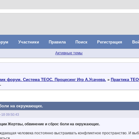
орум
Участники
Правила
Поиск
Регистрация
Во
Активные темы
ик форум. Система ТЕОС. Процесинг Игр А.Усачева.
»
Практика ТЕО
.
 боли на окружающих.
-18 09:50:43
ции Жертвы, обвинение и сброс боли на окружающих.
ждающая человека постоянно выстраивать конфликтное пространство. И выби
ляться…