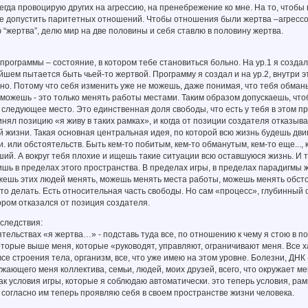
егда провоцирую других на агрессию, на пренебрежение ко мне. На то, чтобы
не допустить паритетных отношений. Чтобы отношения были жертва –агрессо
 “жертва”, делю мир на две половины и себя ставлю в половину жертва.
рограммы – состояние, в котором тебе становиться больно. На ур.1 я создал 
йшем пытается быть чьей-то жертвой. Программу я создал и на ур.2, внутри э
но. Потому что себя изменить уже не можешь, даже понимая, что тебя обман
о можешь - это только менять работы местами. Таким образом допускаешь, ч
 следующее место. Это единственная доля свободы, что есть у тебя в этом пр
инял позицию «я живу в таких рамках», и когда от позиции создателя отказыв
 жизни. Такая основная центральная идея, по которой всю жизнь будешь двига
и. или обстоятельств. Быть кем-то побитым, кем-то обманутым, кем-то еще...,
ший. А вокруг тебя плохие и ищешь такие ситуации всю оставшуюся жизнь. И т
ишь в пределах этого пространства. В пределах игры, в пределах парадигмы же
жешь этих людей менять, можешь менять места работы, можешь менять обст
о делать. Есть относительная часть свободы. Но сам «процесс», глубинный с
ором отказался от позиция создателя.
следствия:
ятельствах «я жертва…» - подставь туда все, по отношению к чему я стою в
оторые выше меня, которые «руководят, управляют, ограничивают меня. Все х
все строения тела, организм, все, что уже имею на этом уровне. Болезни, ДНК
жающего меня коллектива, семьи, людей, моих друзей, всего, что окружает ме
ак условия игры, которые я соблюдаю автоматически. это теперь условия, рамк
согласно им теперь проявляю себя в своем пространстве жизни человека.