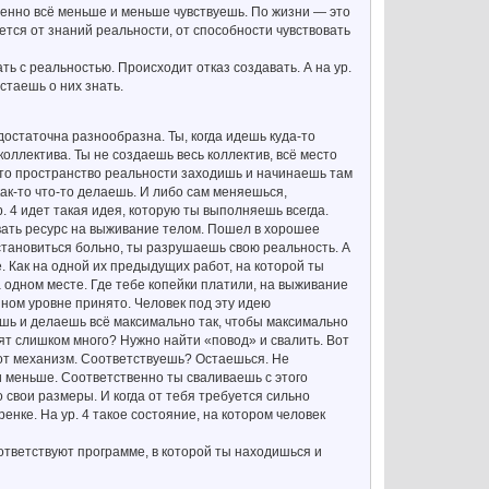
епенно всё меньше и меньше чувствуешь. По жизни — это
ется от знаний реальности, от способности чувствовать
ь с реальностью. Происходит отказ создавать. А на ур.
стаешь о них знать.
достаточна разнообразна. Ты, когда идешь куда-то
коллектива. Ты не создаешь весь коллектив, всё место
ое-то пространство реальности заходишь и начинаешь там
как-то что-то делаешь. И либо сам меняешься,
. 4 идет такая идея, которую ты выполняешь всегда.
вать ресурс на выживание телом. Пошел в хорошее
 становиться больно, ты разрушаешь свою реальность. А
. Как на одной их предыдущих работ, на которой ты
а одном месте. Где тебе копейки платили, на выживание
нном уровне принято. Человек под эту идею
шь и делаешь всё максимально так, чтобы максимально
тят слишком много? Нужно найти «повод» и свалить. Вот
тот механизм. Соответствуешь? Остаешься. Не
и меньше. Соответственно ты сваливаешь с этого
 свои размеры. И когда от тебя требуется сильно
енке. На ур. 4 такое состояние, на котором человек
ответствуют программе, в которой ты находишься и