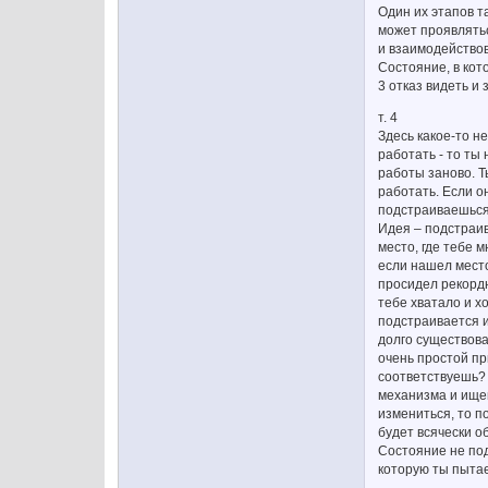
Один их этапов т
может проявлятьс
и взаимодействов
Состояние, в кот
3 отказ видеть и
т. 4
Здесь какое-то н
работать - то ты
работы заново. Т
работать. Если о
подстраиваешься,
Идея – подстраи
место, где тебе 
если нашел место
просидел рекордн
тебе хватало и х
подстраивается и
долго существова
очень простой пр
соответствуешь? 
механизма и ищеш
измениться, то п
будет всячески о
Состояние не под
которую ты пыта