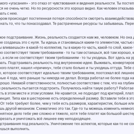
акого «угасания» - это отказ от чувствования и видения реальности. Ты пост
я не очень четко. Но по ресурсности это хорошо видно. Как человек отказыва
ать с нею.
ором происходит постепенная потеря способности смотреть взаимодействоват
 знать то, что ты понасоздавал. Те растраченные ресурсы ты забываешь. Пере
екое подстраивание. Жизнь, реальность создается нам же, человеком. Но она 
 не создаешь это с нуля. Ты идешь и становишься каким-то элементом, частью 
ы вливаешься» в какой-то коллектив, ты в какую-то часть, какой-то слой, как
но соответствует твоим требованиям - то ты там остаешься, всё там хорошо, 
 а если не соответствует твоим требованиям - то ты уходишь. Вот здесь на ур
вать. Подстраивать реальность под внутреннюю идею. Выживать, конвертиро
много платят, нашел «причину», тебе стало больно и ты уходишь оттуда. Тебе
, которое соответствует идеально твоим требованиям, поотсекал всё лишнее
ые 4 года, чего раньше ты никогда не делал. Всегда работал не более года н
орошо. Никакой ответственности, полностью соответствие с тем, что на глуби
 реальность пытается подстроить. Получилось найти такую работу? Работае
ть в этом месте и этом условии. Не нравится, не подходит под критерий, пла
инцип. Типа как в шестеренке есть определенный размер. Вставили тебя в э
От тебя требуют более, чем у тебя есть размеров, характеристик, больше ил
ь другой механизм. Схематично это так. Где-то ты можешь изменить немного
онятное дело тебе уже сложно и тяжело, хотя тебе платят как большой шестер
брезать и уничтожать всё лишнее ему неподходящее.
страивания под реальность. Уничтожение тех аспектов, которые как-то не со
ешься выполнить.