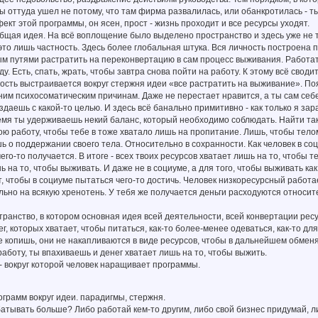
ы оттуда ушел не потому, что там фирма развалилась, или обанкротилась - т
кт этой программы, он ясен, прост - жизнь проходит и все ресурсы уходят.
общая идея. На всё воплощение было выделено пространство и здесь уже не 
то лишь частность. Здесь более глобальная штука. Вся личность построена 
м путями растратить на переконвертацию в сам процесс выживания. Работать
у. Есть, спать, жрать, чтобы завтра снова пойти на работу. К этому всё своди
ость выстраивается вокруг стержня идеи «все растратить на выживание». По
ним психосоматическим причинам. Даже не перестает нравится, а ты сам себе
здаешь с какой-то целью. И здесь всё банально примитивно - как только я зар
емя ты удерживаешь некий баланс, который необходимо соблюдать. Найти тако
ою работу, чтобы тебе в тоже хватало лишь на пропитание. Лишь, чтобы тело
шь о поддержании своего тела. Относительно в сохранности. Как человек в со
чего-то получается. В итоге - всех твоих ресурсов хватает лишь на то, чтобы 
ь на то, чтобы выживать. И даже не в социуме, а для того, чтобы выживать как
, чтобы в социуме пытаться чего-то достичь. Человек низкоресурсный работае
ьно на всякую хренотень. У тебя же получается деньги расходуются относите
ранство, в котором основная идея всей деятельности, всей конвертации рес
, которых хватает, чтобы питаться, как-то более-менее одеваться, как-то для
е копишь, они не накапливаются в виде ресурсов, чтобы в дальнейшем обменят
работу, ты впахиваешь и денег хватает лишь на то, чтобы выжить.
- вокруг которой человек наращивает программы.
рамм вокруг идеи. парадигмы, стержня.
батывать больше? Либо работай кем-то другим, либо свой бизнес придумай, л