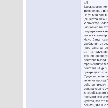
т. 5
Здесь состояние 
Также здесь и ре
На ур.5 по больш
(вещество, некий
количество более
Глобально мы это
поддержание каки
так всё в этом п
На ур. 5 идет са
дробления, за сч
пространства тво
Вот ты получаешь
жизненное простр
действия выполня
фрагментируется.
действия. И ур. 
превращает их в 
Существо превращ
течении месяца. 
действия имеют ч
есть на уровне с
которой хватает 
поступки, все мои
чувства, всё это 
решать, что мне 