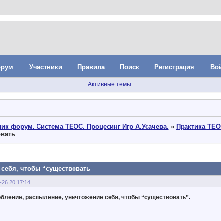
орум
Участники
Правила
Поиск
Регистрация
Во
Активные темы
ик форум. Система ТЕОС. Процесинг Игр А.Усачева.
»
Практика ТЕО
овать
 себя, чтобы “существовать
-26 20:17:14
бление, распыление, уничтожение себя, чтобы “существовать”.