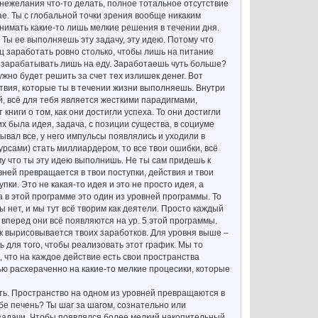
 нежелания что-то делать, полное тотальное отсутствие
чае. Ты с глобальной точки зрения вообще никаким
имать какие-то лишь мелкие решения в течении дня.
 Ты ее выполняешь эту задачу, эту идею. Потому что
яц заработать ровно столько, чтобы лишь на питание
ы зарабатывать лишь на еду. Заработаешь чуть больше?
ужно будет решить за счет тех излишек денег. Вот
твия, которые ты в течении жизни выполняешь. Внутри
й, всё для тебя является жесткими парадигмами,
ниги о том, как они достигли успеха. То они достигли
их была идея, задача, с позиции существа, в социуме
бывал все, у него импульсы появлялись и уходили в
сурсами) стать миллиардером, то все твои ошибки, всё
му что ты эту идею выполнишь. Не ты сам придешь к
вней превращается в твои поступки, действия и твои
пки. Это не какая-то идея и это не просто идея, а
а в этой программе это один из уровней программы. То
ы нет, и мы тут всё творим как деятели. Просто каждый
с вперед они всё появляются на ур. 5 этой программы.
фик вырисовывается твоих заработков. Для уровня выше –
ь для того, чтобы реализовать этот график. Мы то
, что на каждое действие есть свои пространства
тью расхераченно на какие-то мелкие процесики, которые
ять. Пространство на одном из уровней превращаются в
бе печень? Ты шаг за шагом, сознательно или
задачи. Чтобы появлялся более мелкий накопительный