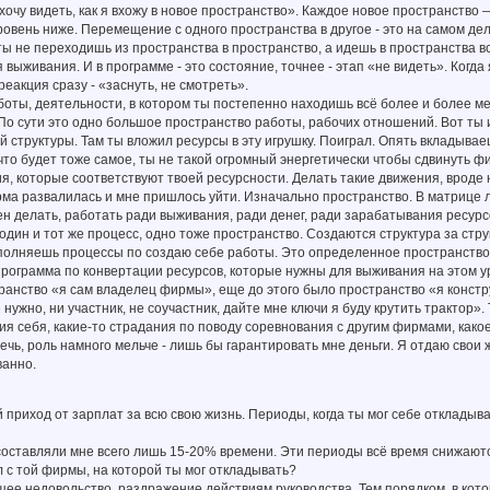
хочу видеть, как я вхожу в новое пространство». Каждое новое пространство —
овень ниже. Перемещение с одного пространства в другое - это на самом д
ты не переходишь из пространства в пространство, а идешь в пространства 
 выживания. И в программе - это состояние, точнее - этап «не видеть». Когд
реакция сразу - «заснуть, не смотреть».
оты, деятельности, в котором ты постепенно находишь всё более и более ме
По сути это одно большое пространство работы, рабочих отношений. Вот ты
й структуры. Там ты вложил ресурсы в эту игрушку. Поиграл. Опять вкладыва
 что будет тоже самое, ты не такой огромный энергетически чтобы сдвинуть фи
, которые соответствуют твоей ресурсности. Делать такие движения, вроде н
ма развалилась и мне пришлось уйти. Изначально пространство. В матрице 
ен делать, работать ради выживания, ради денег, ради зарабатывания ресурсов
 один и тот же процесс, одно тоже пространство. Создаются структура за стру
полняешь процессы по создаю себе работы. Это определенное пространство,
рограмма по конвертации ресурсов, которые нужны для выживания на этом ур
ранство «я сам владелец фирмы», еще до этого было пространство «я констр
 нужно, ни участник, не соучастник, дайте мне ключи я буду крутить тракто
ия себя, какие-то страдания по поводу соревнования с другим фирмами, какое
ечь, роль намного мельче - лишь бы гарантировать мне деньги. Я отдаю свои 
ванно.
й приход от зарплат за всю свою жизнь. Периоды, когда ты мог себе откладыва
составляли мне всего лишь 15-20% времени. Эти периоды всё время снижают
 с той фирмы, на которой ты мог откладывать?
щее недовольство, раздражение действиям руководства. Тем порядком, в кот