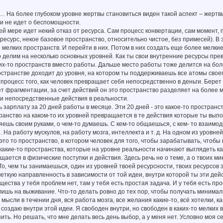
… На более глубоком уровне жертвы становиться виден такой аспект – жерт
чи не идет о беспомощности.
ей мере идет некий отказ от ресурса. Сам процесс конвертации, сам момент, п
 ресурс, некое базовое пространство, относительно чистое, без примесей). В
 мелких пространств. И перейти в них. Потом в них создать еще более мелкие
 делим на несколько основных уровней. Как ты свои внутренние ресурсы прев
х-то пространств вместо работы. Дальше место работы тоже делится на боле
ространстве доходит до уровня, на котором ты поддерживаешь все атомы своег
м процесс того, как человек превращает себя непосредственно в деньги. Бере
ет фрагментации, за счет действий он это пространство разделяет на более м
и непосредственные действия в реальности.
 зарплату за 20 дней работы в месяце. Эти 20 дней - это какое-то пространс
анство на каком-то их уровней превращается в те действия которые ты выпол
ешь своим руками, о чем-то думаешь. С кем-то общаешься, с кем- то взаимо
 На работу мускулов, на работу мозга, интеллекта и т. д. На одном из уров
5 это то пространство, в котором человек для того, чтобы зарабатывать, что
какие-то пространства, которые на уровне реальности начинают выглядеть ка
ается в физические поступки и действия. Здесь речь не о теме, а о твоих ми
То, чем ты занимаешься, один из уровней твоей ресурсности, твоих ресурсов 
еткую направленность в зависимости от той идеи, внутри которой ты эти дей
ущества у тебя проблем нет, там у тебя есть простая задача. И у тебя есть п
лишь на выживание. Что-то делать ровно до тех пор, чтобы получать минималь
 мысли в течении дня, вся работа мозга, все желания какие-то, всё хотелки, к
я создаю внутри этой идеи. Я свободен внутри, но свободен в каких-то мелких 
пить. Но решать, что мне делать весь день выбор, а у меня нет. Условно моя 