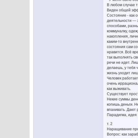
В любом случае т
Виден общей эффе
Состояние - как 
деятельности — э
способами, разны
коммуналку, одежд
накопления, личн
каким-то внутрен
состояния сам со
нравится. Всё вр
так выполнять св
речи не идет. Ли
делаешь, у тебя 
жизнь уходит лиш
Человек работает
очень иррационал
как выживать.
Существует прост
Некие суммы денег
копишь деньги. Н
впахивать. Дают 
Парадигма, идея 
т. 2
Наращивание прог
Вопрос: как зара