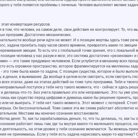
торого у тебя появятся проблемы с печенью. Человек выполняет мелкие задач
 этап конвертации ресурсов.
 в том, что человек, на самом деле, свои действия не контролирует. То, что
ых программ. Достаточно механических.
знательности вообще речи идти не может. И о позиции жертвы здесь тоже реч
сс, задача проебать пару часов своего времени, превратить какие-то эмоции
ереживания эмоции. То есть что с глобальной точки зрения, что с локальной в
 позиции человека у нас разум и мозг, это система достаточно «резиновая» 
рмин — это также придумано человеком. Если углубится в механику всех проце
сто есть огромное пространство, которое фрагментируется на миллионы задач
- это тоже была какая-то задача. С позиции существа, которое и было выпол
у, в деньги, в выживание. Да вообще в целом если смотреть, если смотреть гл
 всех этапах, даже на этапах действий он тоже тупо программа. Тебя и твоего
неправильный поступок у тебя нету такого момента, что - сейчас я здесь ре
и делаешь что-то. Без учета правильно это или неправильно. Это ты уже узн
стоишь как существо перед цифрами и думаешь какое бы решение принять, п
 или не выиграть. У тебя нет такого момента. Этот момент с лотереей. Стоя
грыш. Он бессознательный. Тоже самое эта же схема работает абсолютно на
нательном. Местами мы конечно сознание восстановили.
ботка денег. То, как ты зарабатываешь деньги, то, что ты делаешь, то, как ты
сознание работает лишь там, где ты внутри какого-то маленького процесса, н
я деятельность, на этом уровне у тебя сознание включается. Ты можешь прин
ия не принимаешь. Если у тебя есть задача нарисовать какую-то картинку? 