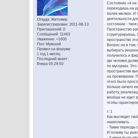
Состояние «я не 
переходишь на ур
более мелкое. И 
деятельности для
Откуда:
Житомир
состояние - твоя 
Зарегистрирован
: 2011-08-13
Пространство раб
Приглашений:
0
Сообщений:
11463
структурируешь. 
Уважение:
+1600
пространство это
Пол:
Мужской
Вопрос не в том,
Провел на форуме:
выбирать решения
1 год 1 месяц
получилось и фир
Последний визит:
где человек долж
Вчера 05:29:50
по мусорках. Это
пространстве вы
на проживание. П
этого было прост
больше ничего не
работу, реализац
вообще не идет р
чтобы гарантиро
т. 1
Как выглядит тво
накапливать.
- Такие периоды 
И почему ты ушел
- У меня было об