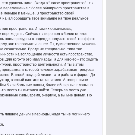
 это уровень ниже. Входя в “новое пространство” - ты
еле перемещение с более обширного пространства в
всё меньше и меньше. В пространство своей
а я начал обращать твоё внимание на твоё реальное
лкие пространства. И там их осваиваешь,
 и переходишь. Сейчас ты перешел в более мелкое
ешь новые ресурсы в надежде получить какой-то эффект.
рму, как-то повлиять на нее. Ты, единственное, можешь
е сознательно. Вроде не специально, типа так
личности на воплощение личности есть пространство,
. Для кого-то это миллиарды, а для кого-то - это ходить
ктурой, пространство деятельности. И ты в этом
 программа, в которой человек зарабатывает ресурсы
овне. В твоей текущей жизни - это работа в фирме. До
уктор, важный винтик в механизме». А теперь «мне
р». Там были большие планы, более обширные планы на
-то место ты пытался найти. Теперь за место уже
жизненные силы, время, энергию, а вы мне деньги. Но
ть лишние деньги в периоды, когда ты не мог ничего
ся.
орых мне нужно было работать.