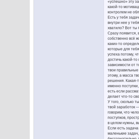
«успешно» эту за
какой-то мотивац
контролем не об
Есть у тебя зада
внутри нее у теб
хватило? Вот ты 
Сразу появится, 
собственно всё ж
каких-то определ
которые для тебя
успеха потому, ч
достичь какой-то
зависимости от т
твои правильные 
этому, а масса т
решения. Какая-т
именно поступки,
есть если рассма
делает что-то св
У того, сколько 
твой заработок —
говорим, что чел
поступков, прост
в целом нужны, в
Если есть задача
маленькие задач,
бессознательно.