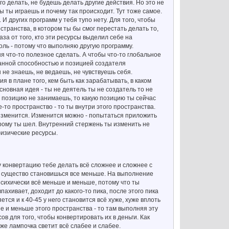
о делать, не будешь делать другие действия. Но это не
ры ты играешь и почему так происходит. Тут тоже самое.
 И других программ у тебя тупо нету. Для того, чтобы
странства, в котором ты бы смог перестать делать то,
аза от того, кто эти ресурсы выделил себе на
роль - потому что выполняю другую программу.
ня что-то полезное сделать. А чтобы что-то глобальное
ебанной способностью и позицией создателя
ы не знаешь, не ведаешь, не чувствуешь себя.
я в плане того, кем быть как зарабатывать, в каком
сновная идея - ты не деятель ты не создатель то не
з позицию не занимаешь, то какую позицию ты сейчас
-то пространство - то ты внутри этого пространства.
о изменится. Изменится можно - попытаться приложить
торому ты шел. Внутренний стержень ты изменить не
физические ресурсы.
ту конвертацию тебе делать всё сложнее и сложнее с
как существо становишься все меньше. На выполнение
психически всё меньше и меньше, потому что ты
хивает, доходит до какого-то пика, после этого пика
тся и к 40-45 у него становится всё хуже, хуже вплоть
е и меньше этого пространства - то там выполняя эту
в для того, чтобы конвертировать их в деньги. Как
аже лампочка светит всё слабее и слабее.