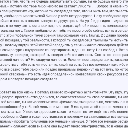
ется в том, что ты не будешь зарабатывать больше, ты не будешь ничего этог
ема - потому что тебе либо чего-то не хватает, либо ты … Вопрос: в какие иг
 специфических игр, которые ты создал для того, чтобы быть тем, кто ты есть.
, чтобы организовать свой бизнес у тебя нету ресурсов. Нету свободного про
ейчас и начать выполнять какую-то другую роль. На ур. 2 идет идея – идея отк
сть я не могу взять, остановится, не страдать хуйней и поменять полностью 
ранства нету. Такого глобального, чтобы не просто себе сейчас взять и сегод
от с этой глобальной точки зрения там сознания нету. Там ур. 2 с давно про
ой позиции, у той реальности, в которой ты создал себя таким как ты есть - т
у. Поэтому внутри этой жесткой парадигмы у тебя никакого свободного действи
свои ресурсы внутренние конвертировать в деньги, нету. Нет свободы. Вот о
ешь ту позицию, с которой ты создал себя как личность. Соответственно ра
 своей личности? Не снаружи личности. Если личность представить, как какое
странства у тебя есть личность - то, какой ты есть, без возможности как-либ
 Но всё равно тебя рано или поздно программы перекинут на тот путь, по ко
нний стержень - это есть идея определенной конвертации своих ресурсов в 
ором я потерял позицию создателя.
ботает на всю жизнь. Поэтому каких-то конкретных аспектов нету. Эту игру, э
ой ресурс, пространство дробится, то соответственно ты свое сознание, ты 
ы всё меньше, ты как человек можешь физически, эмоционально, ментально и 
особностей у тебя всё меньше и меньше. В молодости всё хорошо, человек впа
 скатываться. У него со здоровьем какая-то херня, потом ещё что-либо появляе
пособности. Одно и тоже пространство и поскольку ты становишься всё меньш
ограмму - профита получаешь всё меньше и меньше. У тебя всё меньше ресурсо
лабеет и слабеет, если вначале она выдает много электричества, то в конце д