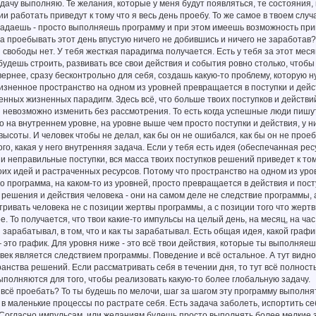
дачу выполняю. Те желания, которые у меня будут появляться, те состояния,
ии работать приведут к тому что я весь день проебу. То же самое в твоем слу
ладаешь - просто выполняешь программу и при этом имеешь возможность прин
ча проебывать этот день впустую ничего не добившись и ничего не заработав?
я свободы нет. У тебя жесткая парадигма получается. Есть у тебя за этот мес
будешь строить, развивать все свои действия и события ровно столько, чтоб
вернее, сразу бесконтрольно для себя, создашь какую-то проблему, которую н
изненное пространство на одном из уровней превращается в поступки и дейс
енных жизненных парадигм. Здесь всё, что больше твоих поступков и действи
 невозможно изменить без рассмотрения. То есть когда успешные люди пишут к
то на внутреннем уровне, на уровне выше чем просто поступки и действия, у н
 высоты. И человек чтобы не делал, как бы он не ошибался, как бы он не прое
ого, какая у него внутренняя задача. Если у тебя есть идея (обеспечанная ре
и неправильные поступки, вся масса твоих поступков решений приведет к то
воих идей и растраченных ресурсов. Потому что пространство на одном из уро
о программа, на каком-то из уровней, просто превращается в действия и посту
 решения и действия человека - они на самом деле не следствие программы, 
тривать человека не с позиции жертвы программы, а с позиции того что жертв
ое. То получается, что твои какие-то импульсы на целый день, на месяц, на ча
ты зарабатывал, в том, что и как ты зарабатывал. Есть общая идея, какой гра
 это график. Для уровня ниже - это всё твои действия, которые ты выполняеш
овек является следствием программы. Поведение и всё остальное. А тут видно
ранства решений. Если рассматривать себя в течении дня, то тут всё полнос
ыполняются для того, чтобы реализовать какую-то более глобальную задачу.
 всё проебать? То ты будешь по мелочи, шаг за шагом эту программу выполн
 в маленькие процессы по растрате себя. Есть задача заболеть, испортить се
 Согласно импульсам, или желаниям будешь просто выполнять более мелкие 