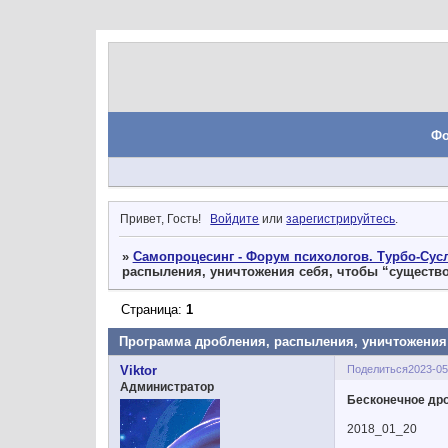
Ф
Привет, Гость!
Войдите
или
зарегистрируйтесь
.
»
Самопроцесинг - Форум психологов. Турбо-Сусл
распыления, уничтожения себя, чтобы “существ
Страница:
1
Программа дробления, распыления, уничтожения
Поделиться
2023-05
Viktor
Администратор
Бесконечное дро
2018_01_20