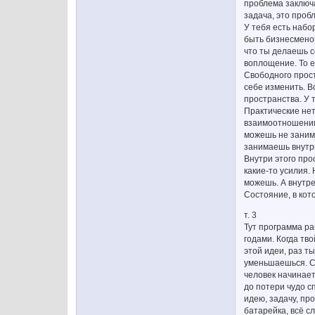
проблема заключа
задача, это пробл
У тебя есть набор
быть бизнесменом
что ты делаешь с
воплощение. То е
Свободного прост
себе изменить. В
пространства. У т
Практические нет
взаимоотношении 
можешь не занима
занимаешь внутри
Внутри этого про
какие-то усилия.
можешь. А внутре
Состояние, в кот
т. 3
Тут программа ра
годами. Когда тв
этой идеи, раз т
уменьшаешься. Сп
человек начинает
до потери чудо с
идею, задачу, пр
батарейка, всё с