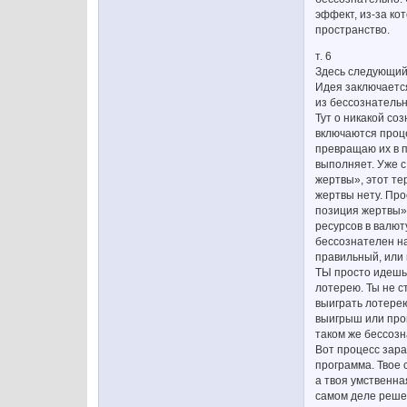
эффект, из-за ко
пространство.
т. 6
Здесь следующий
Идея заключается
из бессознательн
Тут о никакой со
включаются проце
превращаю их в п
выполняет. Уже с
жертвы», этот те
жертвы нету. Про
позиция жертвы» 
ресурсов в валют
бессознателен на
правильный, или 
ТЫ просто идешь 
лотерею. Ты не 
выиграть лотерею
выигрыш или прои
таком же бессоз
Вот процесс зара
программа. Твое 
а твоя умственна
самом деле решен