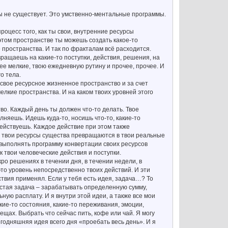
вы не существует. Это умственно-ментальные программы.
роцесс того, как ты свои, внутренние ресурсы
 этом пространстве ты можешь создать какое-то
 пространства. И так по фракталам всё расходится.
ращаешь на какие-то поступки, действия, решения, на
е мелкие, твою ежедневную рутину и прочее, прочее. И
о тела.
т свое ресурсное жизненное пространство и за счет
елкие пространства. И на каком твоих уровней этого
тво. Каждый день ты должен что-то делать. Твое
няешь. Идешь куда-то, носишь что-то, какие-то
действуешь. Каждое действие при этом также
ней твои ресурсы существа превращаются в твои реальные
бы выполнять программу конвертации своих ресурсов
к твои человеческие действия и поступки.
кро решениях в течении дня, в течении недели, в
это уровень непосредственно твоих действий. И эти
ствия применял. Если у тебя есть идея, задача…? То
ростая задача – зарабатывать определенную сумму,
ную расплату. И я внутри этой идеи, а также все мои
акие-то состояния, какие-то переживания, эмоции,
вещах. Выбрать что сейчас пить, кофе или чай. Я могу
сегодняшняя идея всего дня «проебать весь день». И я