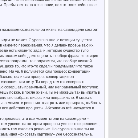
и. Пребывает типа в сознании, но это тоже небольшое
 мы называем сознательной жизнь, на самом деле состоит
и идти не может. С уровня выше, с позиции существа
 в какие-то переживания. Что я делаю- проебываю их,
езде есть какие-то задачи, которые существо тупо
и мы можем себя даже оценить. вообще фраза, «позиция
ссов программ - то получается, что вообще никакой
. Даже то, что кто-то сидел и придумывал что такое
нено. На ур. 6 получается сам процесс конвертации
обально, если сам процесс конвертации он
 сознания там нету. Ты перед тем как совершить
шаю совершать правильный, иил неправильный поступок.
аешь позже, в после жизни. Ты не можешь так выиграть в
равильно выбрать цифры или неправильно. В смысле
ть на моменте решения: выиграть или проиграть, выбрать
 все действия процессы. Абсолютно всё находится в
 это делаешь, эти все моменты они на самом деле –
а том уровне. на котором процессы уже не твои решения,
имать там какое-то решение. Но с уровня выше ты на
Сама идея «рисовать картинку» уже бессознательна.