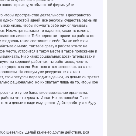
ы нашел причину, чтобы с этой фирмы уйти.
то чтобы пространство деятельности. Пространство
по одной простой идеей: все ресурсы существа разными
 всю жизнь, чтобы покупать себе еду, оплачивать
тся. Несмотря на какие-то падения, какие-то взлеты,
является лишнее. Тебе перестает нравится работа по
 создаешь такие состояния в себе. Ты же всё свои
абатываю много, так тебе сразу в работе что-то не
е место, устроится в таком месте в такое положение и
м выживать. Ни о каких социальных достигательствах и
циуме ты хороший работник, ты работаешь, чего-то
тело существовало. Вся твоя ответственность за свою
 организм. На социум уже ресурсов не хватает.
т, свои ресурсы переводит в деньги, но деньги он тратит
льно рационально, но их хватает лишь на то, чтобы кое
урсов - это тупое банальное выживание организма.
 работы что-то делать. И все. Но это копейки. Ты не
ь эти деньги в виде имущества. Дайте работу, а я буду
ибо шевелись. Делай какие-то другие действия. Вся